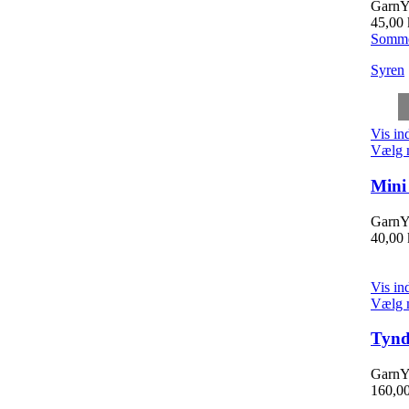
GarnYa
45,00
Somme
Syren
Vis in
Vælg 
Mini
GarnYa
40,00
Vis in
Vælg 
Tynd
GarnYa
160,0