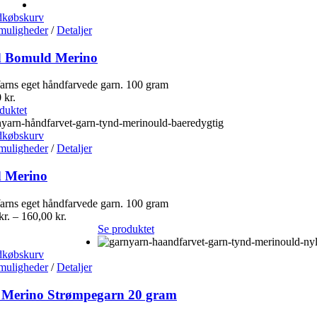
dkøbskurv
muligheder
/
Detaljer
 Bomuld Merino
rns eget håndfarvede garn. 100 gram
0
kr.
duktet
dkøbskurv
muligheder
/
Detaljer
 Merino
rns eget håndfarvede garn. 100 gram
kr.
–
160,00
kr.
Se produktet
dkøbskurv
muligheder
/
Detaljer
 Merino Strømpegarn 20 gram