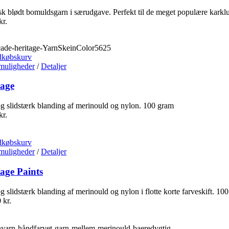
sk blødt bomuldsgarn i særudgave. Perfekt til de meget populære karkl
kr.
dkøbskurv
muligheder
/
Detaljer
tage
g slidstærk blanding af merinould og nylon. 100 gram
kr.
dkøbskurv
muligheder
/
Detaljer
age Paints
g slidstærk blanding af merinould og nylon i flotte korte farveskift. 10
0
kr.