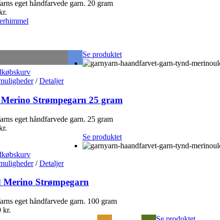
rns eget håndfarvede garn. 20 gram
kr.
rhimmel
Se produktet
dkøbskurv
muligheder
/
Detaljer
 Merino Strømpegarn 25 gram
rns eget håndfarvede garn. 25 gram
kr.
Se produktet
dkøbskurv
muligheder
/
Detaljer
 Merino Strømpegarn
rns eget håndfarvede garn. 100 gram
0
kr.
Se produktet