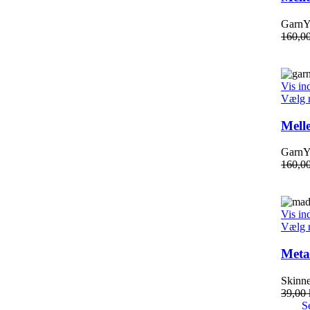
GarnYa
160,0
Vis in
Vælg 
Mell
GarnYa
160,0
Vis in
Vælg 
Metal
Skinne
39,00
S