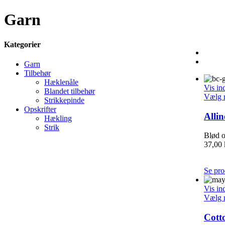
Garn
Kategorier
Garn
Tilbehør
Hæklenåle
Vis in
Blandet tilbehør
Vælg 
Strikkepinde
Opskrifter
Allin
Hækling
Strik
Blød o
37,00
Se pro
Vis in
Vælg 
Cott