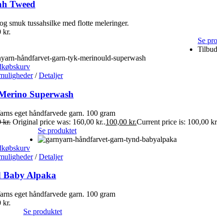
ah Tweed
og smuk tussahsilke med flotte meleringer.
0
kr.
Se pro
Tilbud
dkøbskurv
muligheder
/
Detaljer
Merino Superwash
rns eget håndfarvede garn. 100 gram
0
kr.
Original price was: 160,00 kr..
100,00
kr.
Current price is: 100,00 kr
Se produktet
dkøbskurv
muligheder
/
Detaljer
 Baby Alpaka
rns eget håndfarvede garn. 100 gram
0
kr.
Se produktet