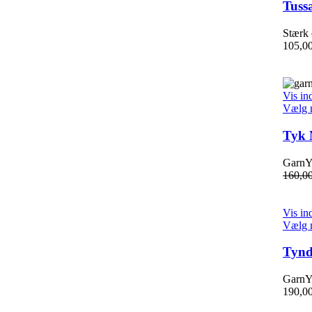
Tuss
Stærk 
105,0
Vis in
Vælg 
Tyk 
GarnYa
160,0
Vis in
Vælg 
Tynd
GarnYa
190,0