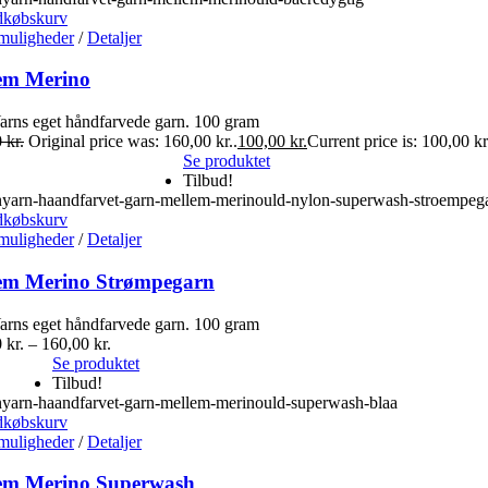
dkøbskurv
muligheder
/
Detaljer
em Merino
rns eget håndfarvede garn. 100 gram
0
kr.
Original price was: 160,00 kr..
100,00
kr.
Current price is: 100,00 kr
Se produktet
Tilbud!
dkøbskurv
muligheder
/
Detaljer
em Merino Strømpegarn
rns eget håndfarvede garn. 100 gram
0
kr.
–
160,00
kr.
Se produktet
Tilbud!
dkøbskurv
muligheder
/
Detaljer
em Merino Superwash