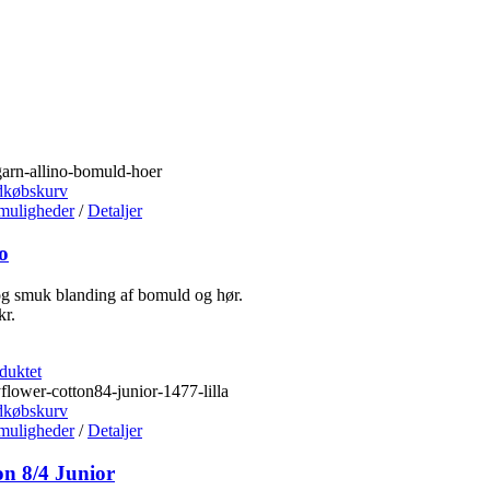
dkøbskurv
muligheder
/
Detaljer
o
g smuk blanding af bomuld og hør.
kr.
duktet
dkøbskurv
muligheder
/
Detaljer
on 8/4 Junior