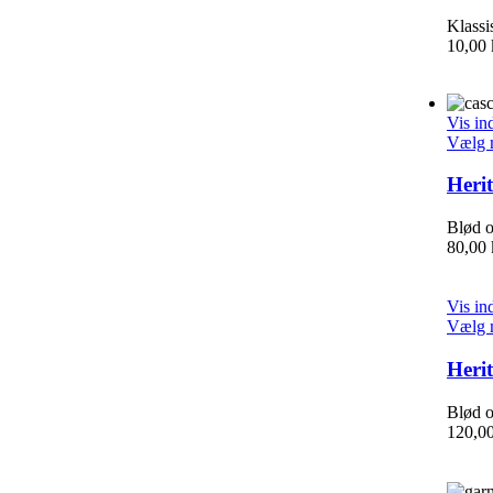
Klassi
10,00
Vis in
Vælg 
Heri
Blød o
80,00
Vis in
Vælg 
Herit
Blød o
120,0