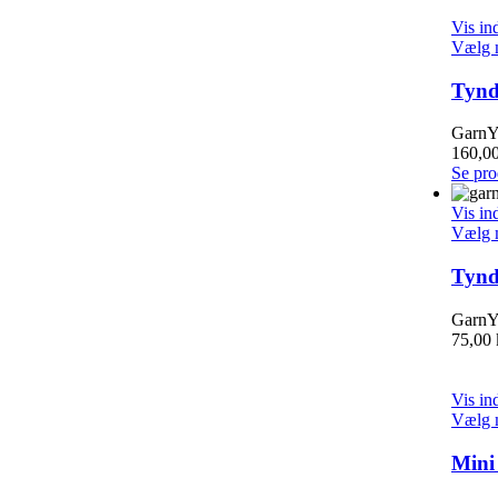
Vis in
Vælg 
Tynd
GarnYa
160,0
Se pro
Vis in
Vælg 
Tynd
GarnYa
75,00
Vis in
Vælg 
Mini