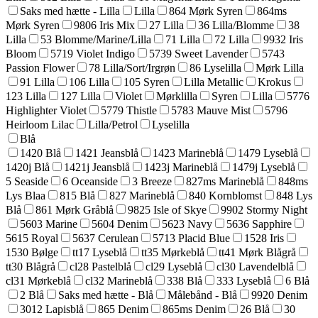
Saks med hætte - Lilla
Lilla
864 Mørk Syren
864ms
Mørk Syren
9806 Iris Mix
27 Lilla
36 Lilla/Blomme
38
Lilla
53 Blomme/Marine/Lilla
71 Lilla
72 Lilla
9932 Iris
Bloom
5719 Violet Indigo
5739 Sweet Lavender
5743
Passion Flower
78 Lilla/Sort/Irgrøn
86 Lyselilla
Mørk Lilla
91 Lilla
106 Lilla
105 Syren
Lilla Metallic
Krokus
123 Lilla
127 Lilla
Violet
Mørklilla
Syren
Lilla
5776
Highlighter Violet
5779 Thistle
5783 Mauve Mist
5796
Heirloom Lilac
Lilla/Petrol
Lyselilla
Blå
1420 Blå
1421 Jeansblå
1423 Marineblå
1479 Lyseblå
1420j Blå
1421j Jeansblå
1423j Marineblå
1479j Lyseblå
5 Seaside
6 Oceanside
3 Breeze
827ms Marineblå
848ms
Lys Blaa
815 Blå
827 Marineblå
840 Kornblomst
848 Lys
Blå
861 Mørk Gråblå
9825 Isle of Skye
9902 Stormy Night
5603 Marine
5604 Denim
5623 Navy
5636 Sapphire
5615 Royal
5637 Cerulean
5713 Placid Blue
1528 Iris
1530 Bølge
tt17 Lyseblå
tt35 Mørkeblå
tt41 Mørk Blågrå
tt30 Blågrå
cl28 Pastelblå
cl29 Lyseblå
cl30 Lavendelblå
cl31 Mørkeblå
cl32 Marineblå
338 Blå
333 Lyseblå
6 Blå
2 Blå
Saks med hætte - Blå
Målebånd - Blå
9920 Denim
3012 Lapisblå
865 Denim
865ms Denim
26 Blå
30