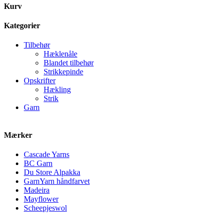
Kurv
Kategorier
Tilbehør
Hæklenåle
Blandet tilbehør
Strikkepinde
Opskrifter
Hækling
Strik
Garn
Mærker
Cascade Yarns
BC Garn
Du Store Alpakka
GarnYarn håndfarvet
Madeira
Mayflower
Scheepjeswol