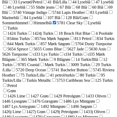
Blå
33 Lyserød/Petrol
41 Blå/Lilla
44 Lyseblå
47 Lyseblå
46 Lyseblå
55 Slidte jeans
67 Blå
68 Blå
60 Blå
69
Blå
5740 Vintage Indigo
5744 Lapis Heather
83 Lyseblå
Marineblå
84 Lyseblå
107 Blå
128 Blå/Grøn
Sommerhimmel
Himmelblå
5781 Clear Sky
Lyseblå
Turkis
1424 Turkis
1424j Turkis
18 Beach Hut Blue
4 Poolside
834ms Turkis
857ms Mørk Søgrøn
813 Petrol
834 Turkis
844 Mørk Turkis
857 Mørk Søgrøn
5704 Dusty Turquoise
5654 Spruce
5655 Como Blue
5627 Jade
5630 Anis
5626 Turquoise
cl33 Lys Turkis
cl34 Turkis
cl35 Mørk
Blågrøn
365 Mørk Turkis
9 Blågrøn
14 Turkis/Blå
12
Turkis
9785 Coastal
Mørk Turkis
3009 Turkis
29 Turkis
/Lilla
5720 Deep Ocean
5741 Bachelor Button
5745 Riviera
Heather
75 Turkis/Lilla
41 petrol/turkis
80 Turkis
95
Turkis/Lilla
Turkis Metallic
5753 Caribbean Sea
125 Turkis
Petrol
Grøn
1426 Lime
1427 Grøn
1429 Petrolgrøn
1433 Oliven
1446 Lysegrøn
1476 Græsgrøn
1486 Lys Mintgrøn
1487 Lys Armygrøn
1492 Mintgrøn
1496 Søgrøn
1426j Lime
1427j Grøn
1429j Petrolgrøn
1433j Oliven
1446j Lysegrøn
1476j Græsgrøn
1486j Lys Mintgrøn