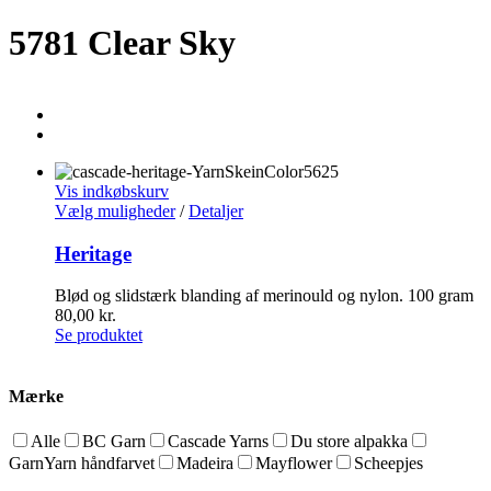
5781 Clear Sky
Vis indkøbskurv
Vælg muligheder
/
Detaljer
Heritage
Blød og slidstærk blanding af merinould og nylon. 100 gram
80,00
kr.
Se produktet
Mærke
Alle
BC Garn
Cascade Yarns
Du store alpakka
GarnYarn håndfarvet
Madeira
Mayflower
Scheepjes