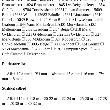
Brun meleret
824 Brun meleret
845 Lys Beige meleret
854
Cafë Latte
9784 Tortoiseshell
9931 Indian Summer
5609
Bark
5638 Walnut
5683 Brindle
5681 Limestone
5610
Camel
5639 Brown
tt24 Varm Brun
tt31 Lysebrun
tt46
Gråbrun
tt44 Varm MørkeBrun
cl01 Mørkebrun
cl02
Mellembrun
cl03 Lysebrun
cl04 Beige
cl18 Mørk
Gyldenbrun
cl21 Gyldenbrun
cl22 Lys Gyldenbrun
cl27
Mørk Beige
360 Mørkebrun
327 Kobberbrun
328
Chokoladebrun
3005 Beige
3008 Kobber
5724 Bronze
5758 Macadamia
5759 Latte
5761 Pumpkin Spice
5782
Cafe Caramel
Mørkebrun
Pindestørrelse
Alle
2½ mm
3½ mm
4½ mm
5½ mm
6 mm
7½
mm
8 mm
Strikkefasthed
Alle
12 m
18 m
20-22 m
22-24 m
25-26 m
27-28
m
28-30 m
30-32 m