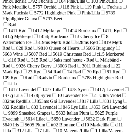
Pink/Fuchsia
92 Fuchsia
104 Pink/Lilla
103 Pink/Lilla
Pink Metallic
5757 Orchid
118 Pink
119 Pink
Fuchsia
Mørk Fuchsia
5772 Highlighter Pink
Pink/Lilla
5789
Highlighter Guava
5793 Beet
Rød
1411 Rød
1412 Mørkerød
1454 Bordeaux
1411j Rød
1412j Mørkerød
1454j Bordeaux
13 Cherry Ice
8
Watermelon Ice
819ms Mørk Rød
828ms Rød
819 Mørk
Rød
828 Rød
9810 Queen of Hearts
5606 Burgundy
5663 Wine
5607 Red
5619 Christmas Red
cl15 Mørkerød
cl16 Rød
315 Rød
Saks med hætte - Rød
Målebånd -
Rød
9926 Cherry Berry
3003 Rød
3011 Rubinrød
22
Mørk Rød
23 Rød
54 Rød
74 Rød
70 Rød
81 Rød
109 Rød
Rød
Rødvin
Bordeaux
5788 Highlighter Red
Lilla
1417 Lavendel
1477 Lilla
1478 Syren
1417j Lavendel
1477j Lilla
1478j Syren
10 Lavender Ice
21 Ultra Violet
832ms Rødlilla
853ms Grå Lavendel
817 Lilla
831 Lyng
832 Rødlilla
833 Lavendel
846 Lys Lilla
853 Grå Lavendel
9899 Smashed Grapes
5633 Italian Plum
5625 Purple
Hyacinth
5614 Lilac
5650 Lavender
5632 Dark Plum
5649 Iris
5605 Plum
tt02 Blomme
cl10 Mørkelilla
cl11
Lilla
312 Lilla
7 Lilla
10 Magenta/Lilla
1 Lilla/Magenta