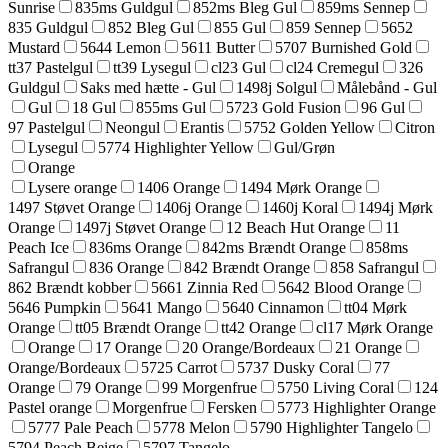
Sunrise
835ms Guldgul
852ms Bleg Gul
859ms Sennep
835 Guldgul
852 Bleg Gul
855 Gul
859 Sennep
5652
Mustard
5644 Lemon
5611 Butter
5707 Burnished Gold
tt37 Pastelgul
tt39 Lysegul
cl23 Gul
cl24 Cremegul
326
Guldgul
Saks med hætte - Gul
1498j Solgul
Målebånd - Gul
Gul
18 Gul
855ms Gul
5723 Gold Fusion
96 Gul
97 Pastelgul
Neongul
Erantis
5752 Golden Yellow
Citron
Lysegul
5774 Highlighter Yellow
Gul/Grøn
Orange
Lysere orange
1406 Orange
1494 Mørk Orange
1497 Støvet Orange
1406j Orange
1460j Koral
1494j Mørk
Orange
1497j Støvet Orange
12 Beach Hut Orange
11
Peach Ice
836ms Orange
842ms Brændt Orange
858ms
Safrangul
836 Orange
842 Brændt Orange
858 Safrangul
862 Brændt kobber
5661 Zinnia Red
5642 Blood Orange
5646 Pumpkin
5641 Mango
5640 Cinnamon
tt04 Mørk
Orange
tt05 Brændt Orange
tt42 Orange
cl17 Mørk Orange
Orange
17 Orange
20 Orange/Bordeaux
21 Orange
Orange/Bordeaux
5725 Carrot
5737 Dusky Coral
77
Orange
79 Orange
99 Morgenfrue
5750 Living Coral
124
Pastel orange
Morgenfrue
Fersken
5773 Highlighter Orange
5777 Pale Peach
5778 Melon
5790 Highlighter Tangelo
5794 Peach Beige
5797 Tangelo