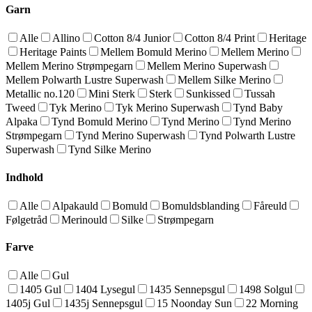
Garn
Alle
Allino
Cotton 8/4 Junior
Cotton 8/4 Print
Heritage
Heritage Paints
Mellem Bomuld Merino
Mellem Merino
Mellem Merino Strømpegarn
Mellem Merino Superwash
Mellem Polwarth Lustre Superwash
Mellem Silke Merino
Metallic no.120
Mini Sterk
Sterk
Sunkissed
Tussah
Tweed
Tyk Merino
Tyk Merino Superwash
Tynd Baby
Alpaka
Tynd Bomuld Merino
Tynd Merino
Tynd Merino
Strømpegarn
Tynd Merino Superwash
Tynd Polwarth Lustre
Superwash
Tynd Silke Merino
Indhold
Alle
Alpakauld
Bomuld
Bomuldsblanding
Fåreuld
Følgetråd
Merinould
Silke
Strømpegarn
Farve
Alle
Gul
1405 Gul
1404 Lysegul
1435 Sennepsgul
1498 Solgul
1405j Gul
1435j Sennepsgul
15 Noonday Sun
22 Morning