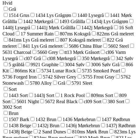
Hvid
Grå
1514 Grus
1434 Lys Grågrøn
1440 Lysegrå
1441 Mørk
Grålilla
1442 Mørkegrå
1493 Grålilla
1434j Lys Grågrøn
1440j Lysegrå
1441j Mørk Grålilla
1442j Mørkegrå
16 Soft
Cloud
17 Summer Rain
807ms Koksgrå
822ms Grå meleret
841ms Lys Grå meleret
807 Koksgrå meleret
822 Grå
meleret
841 Lys Grå meleret
5686 China Blue
5602 Steel
5631 Charcoal
5660 Grey
tt13 Mørk Gråsort
cl06 Varm
Lysegrå
cl07 Grå
cl08 Mørkegrå
350 Mørkegrå
342 Sølv
5 gråblå
9921 Graphite
3004 Sølv
3006 Sølv Grå
866
Kit
866ms Kit
5734 Lunar Rock
5735 Smoked Pearl
5736 Forged Iron
5742 Silver Grey
5755 Frost Gray
5762
Stonewash
5780 Alloy
Grå
5791 Sleet
Sort
1443 Sort
1443j Sort
1 Rock Pool
809ms Sort
809
Sort
5601 Night
5672 Real Black
cl09 Sort
380 Sort
3002 Sort
Brun
1507 Bark
1432 Brun
1436 Mørkebrun
1437 Rødbrun
1438 Beige
1432j Brun
1436j Mørkebrun
1437j Rødbrun
1438j Beige
2 Sand Dunes
810ms Mørk Brun
823ms Lys
Brun meleret
824ms Brun meleret
810 Mørk Brun
823 Lys