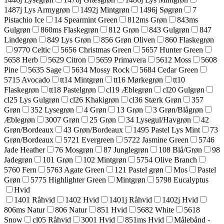
1487j Lys Armygrøn
1492j Mintgrøn
1496j Søgrøn
7
Pistachio Ice
14 Spearmint Green
812ms Grøn
843ms
Gulgrøn
860ms Flaskegrøn
812 Grøn
843 Gulgrøn
847
Lindegrøn
849 Lys Grøn
856 Grøn Oliven
860 Flaskegrøn
9770 Celtic
5656 Christmas Green
5657 Hunter Green
5658 Herb
5629 Citron
5659 Primavera
5612 Moss
5608
Pine
5635 Sage
5634 Mossy Rock
5684 Cedar Green
5715 Avocado
tt14 Mintgrøn
tt16 Mørkegrøn
tt10
Flaskegrøn
tt18 Pastelgrøn
cl19 Æblegrøn
cl20 Gulgrøn
cl25 Lys Gulgrøn
cl26 Khakigrøn
cl36 Stærk Grøn
357
Grøn
352 Lysegrøn
4 Grøn
13 Grøn
3 Grøn/Blågrøn
Æblegrøn
3007 Grøn
25 Grøn
34 Lysegul/Havgrøn
42
Grøn/Bordeaux
43 Grøn/Bordeaux
1495 Pastel Lys Mint
73
Grøn/Bordeaux
5721 Evergreen
5722 Jasmine Green
5746
Jade Heather
76 Mosgrøn
87 Junglegrøn
108 Blå/Grøn
98
Jadegrøn
101 Grøn
102 Mintgrøn
5754 Olive Branch
5760 Fern
5763 Agate Green
121 Pastel grøn
Mos
Pastel
Grøn
5775 Highlighter Green
Mintgrøn
5798 Eucalyptus
Hvid
1401 Råhvid
1402 Hvid
1401j Råhvid
1402j Hvid
806ms Natur
806 Natur
851 Hvid
5682 White
5618
Snow
cl05 Råhvid
3001 Hvid
851ms Hvid
Målebånd -