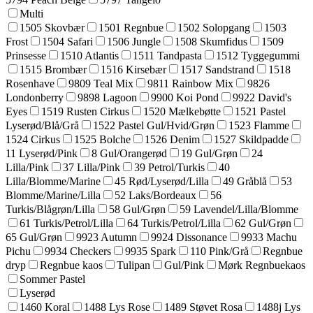
Multi
1505 Skovbær
1501 Regnbue
1502 Solopgang
1503
Frost
1504 Safari
1506 Jungle
1508 Skumfidus
1509
Prinsesse
1510 Atlantis
1511 Tandpasta
1512 Tyggegummi
1515 Brombær
1516 Kirsebær
1517 Sandstrand
1518
Rosenhave
9809 Teal Mix
9811 Rainbow Mix
9826
Londonberry
9898 Lagoon
9900 Koi Pond
9922 David's
Eyes
1519 Rusten Cirkus
1520 Mælkebøtte
1521 Pastel
Lyserød/Blå/Grå
1522 Pastel Gul/Hvid/Grøn
1523 Flamme
1524 Cirkus
1525 Bolche
1526 Denim
1527 Skildpadde
11 Lyserød/Pink
8 Gul/Orangerød
19 Gul/Grøn
24
Lilla/Pink
37 Lilla/Pink
39 Petrol/Turkis
40
Lilla/Blomme/Marine
45 Rød/Lyserød/Lilla
49 Gråblå
53
Blomme/Marine/Lilla
52 Laks/Bordeaux
56
Turkis/Blågrøn/Lilla
58 Gul/Grøn
59 Lavendel/Lilla/Blomme
61 Turkis/Petrol/Lilla
64 Turkis/Petrol/Lilla
62 Gul/Grøn
65 Gul/Grøn
9923 Autumn
9924 Dissonance
9933 Machu
Pichu
9934 Checkers
9935 Spark
110 Pink/Grå
Regnbue
dryp
Regnbue kaos
Tulipan
Gul/Pink
Mørk Regnbuekaos
Sommer Pastel
Lyserød
1460 Koral
1488 Lys Rose
1489 Støvet Rosa
1488j Lys