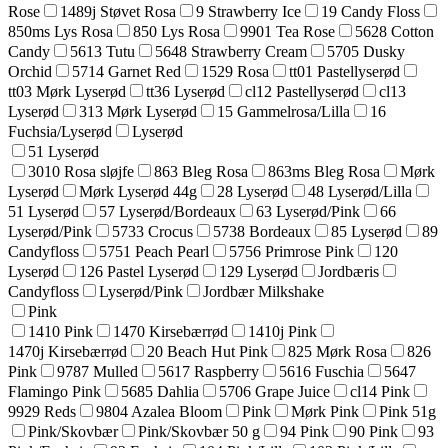
Rose
1489j Støvet Rosa
9 Strawberry Ice
19 Candy Floss
850ms Lys Rosa
850 Lys Rosa
9901 Tea Rose
5628 Cotton
Candy
5613 Tutu
5648 Strawberry Cream
5705 Dusky
Orchid
5714 Garnet Red
1529 Rosa
tt01 Pastellyserød
tt03 Mørk Lyserød
tt36 Lyserød
cl12 Pastellyserød
cl13
Lyserød
313 Mørk Lyserød
15 Gammelrosa/Lilla
16
Fuchsia/Lyserød
Lyserød
51 Lyserød
3010 Rosa sløjfe
863 Bleg Rosa
863ms Bleg Rosa
Mørk
Lyserød
Mørk Lyserød 44g
28 Lyserød
48 Lyserød/Lilla
51 Lyserød
57 Lyserød/Bordeaux
63 Lyserød/Pink
66
Lyserød/Pink
5733 Crocus
5738 Bordeaux
85 Lyserød
89
Candyfloss
5751 Peach Pearl
5756 Primrose Pink
120
Lyserød
126 Pastel Lyserød
129 Lyserød
Jordbæris
Candyfloss
Lyserød/Pink
Jordbær Milkshake
Pink
1410 Pink
1470 Kirsebærrød
1410j Pink
1470j Kirsebærrød
20 Beach Hut Pink
825 Mørk Rosa
826
Pink
9787 Mulled
5617 Raspberry
5616 Fuschia
5647
Flamingo Pink
5685 Dahlia
5706 Grape Juice
cl14 Pink
9929 Reds
9804 Azalea Bloom
Pink
Mørk Pink
Pink 51g
Pink/Skovbær
Pink/Skovbær 50 g
94 Pink
90 Pink
93