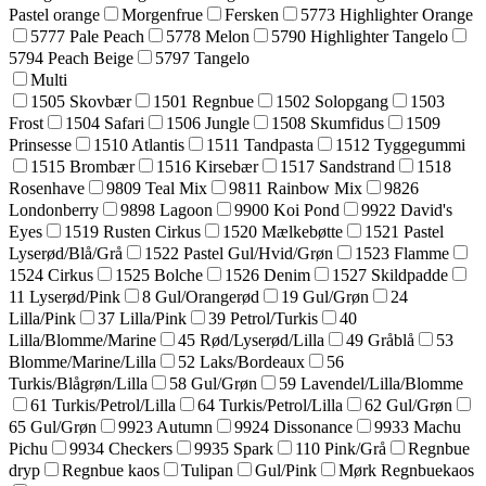
Pastel orange
Morgenfrue
Fersken
5773 Highlighter Orange
5777 Pale Peach
5778 Melon
5790 Highlighter Tangelo
5794 Peach Beige
5797 Tangelo
Multi
1505 Skovbær
1501 Regnbue
1502 Solopgang
1503
Frost
1504 Safari
1506 Jungle
1508 Skumfidus
1509
Prinsesse
1510 Atlantis
1511 Tandpasta
1512 Tyggegummi
1515 Brombær
1516 Kirsebær
1517 Sandstrand
1518
Rosenhave
9809 Teal Mix
9811 Rainbow Mix
9826
Londonberry
9898 Lagoon
9900 Koi Pond
9922 David's
Eyes
1519 Rusten Cirkus
1520 Mælkebøtte
1521 Pastel
Lyserød/Blå/Grå
1522 Pastel Gul/Hvid/Grøn
1523 Flamme
1524 Cirkus
1525 Bolche
1526 Denim
1527 Skildpadde
11 Lyserød/Pink
8 Gul/Orangerød
19 Gul/Grøn
24
Lilla/Pink
37 Lilla/Pink
39 Petrol/Turkis
40
Lilla/Blomme/Marine
45 Rød/Lyserød/Lilla
49 Gråblå
53
Blomme/Marine/Lilla
52 Laks/Bordeaux
56
Turkis/Blågrøn/Lilla
58 Gul/Grøn
59 Lavendel/Lilla/Blomme
61 Turkis/Petrol/Lilla
64 Turkis/Petrol/Lilla
62 Gul/Grøn
65 Gul/Grøn
9923 Autumn
9924 Dissonance
9933 Machu
Pichu
9934 Checkers
9935 Spark
110 Pink/Grå
Regnbue
dryp
Regnbue kaos
Tulipan
Gul/Pink
Mørk Regnbuekaos