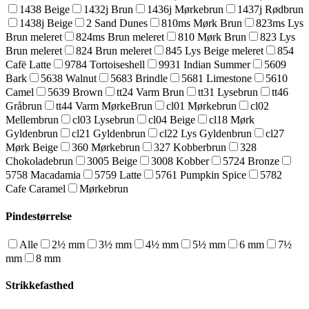
1438 Beige
1432j Brun
1436j Mørkebrun
1437j Rødbrun
1438j Beige
2 Sand Dunes
810ms Mørk Brun
823ms Lys
Brun meleret
824ms Brun meleret
810 Mørk Brun
823 Lys
Brun meleret
824 Brun meleret
845 Lys Beige meleret
854
Cafë Latte
9784 Tortoiseshell
9931 Indian Summer
5609
Bark
5638 Walnut
5683 Brindle
5681 Limestone
5610
Camel
5639 Brown
tt24 Varm Brun
tt31 Lysebrun
tt46
Gråbrun
tt44 Varm MørkeBrun
cl01 Mørkebrun
cl02
Mellembrun
cl03 Lysebrun
cl04 Beige
cl18 Mørk
Gyldenbrun
cl21 Gyldenbrun
cl22 Lys Gyldenbrun
cl27
Mørk Beige
360 Mørkebrun
327 Kobberbrun
328
Chokoladebrun
3005 Beige
3008 Kobber
5724 Bronze
5758 Macadamia
5759 Latte
5761 Pumpkin Spice
5782
Cafe Caramel
Mørkebrun
Pindestørrelse
Alle
2½ mm
3½ mm
4½ mm
5½ mm
6 mm
7½
mm
8 mm
Strikkefasthed