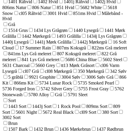
1401 Råhvid
1402 Hvid
1401j Råhvid
1402j Hvid
806ms Natur
806 Natur
851 Hvid
5682 White
5618
Snow
cl05 Råhvid
3001 Hvid
851ms Hvid
Målebånd -
Hvid
Grå
1514 Grus
1434 Lys Grågrøn
1440 Lysegrå
1441 Mørk
Grålilla
1442 Mørkegrå
1493 Grålilla
1434j Lys Grågrøn
1440j Lysegrå
1441j Mørk Grålilla
1442j Mørkegrå
16 Soft
Cloud
17 Summer Rain
807ms Koksgrå
822ms Grå meleret
841ms Lys Grå meleret
807 Koksgrå meleret
822 Grå
meleret
841 Lys Grå meleret
5686 China Blue
5602 Steel
5631 Charcoal
5660 Grey
tt13 Mørk Gråsort
cl06 Varm
Lysegrå
cl07 Grå
cl08 Mørkegrå
350 Mørkegrå
342 Sølv
5 gråblå
9921 Graphite
3004 Sølv
3006 Sølv Grå
866
Kit
866ms Kit
5734 Lunar Rock
5735 Smoked Pearl
5736 Forged Iron
5742 Silver Grey
5755 Frost Gray
5762
Stonewash
5780 Alloy
Grå
5791 Sleet
Sort
1443 Sort
1443j Sort
1 Rock Pool
809ms Sort
809
Sort
5601 Night
5672 Real Black
cl09 Sort
380 Sort
3002 Sort
Brun
1507 Bark
1432 Brun
1436 Mørkebrun
1437 Rødbrun