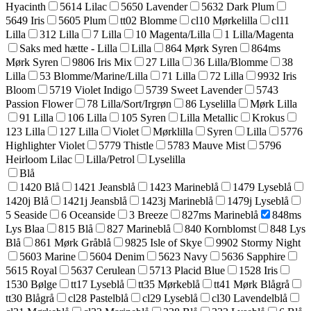
Hyacinth
5614 Lilac
5650 Lavender
5632 Dark Plum
5649 Iris
5605 Plum
tt02 Blomme
cl10 Mørkelilla
cl11
Lilla
312 Lilla
7 Lilla
10 Magenta/Lilla
1 Lilla/Magenta
Saks med hætte - Lilla
Lilla
864 Mørk Syren
864ms
Mørk Syren
9806 Iris Mix
27 Lilla
36 Lilla/Blomme
38
Lilla
53 Blomme/Marine/Lilla
71 Lilla
72 Lilla
9932 Iris
Bloom
5719 Violet Indigo
5739 Sweet Lavender
5743
Passion Flower
78 Lilla/Sort/Irgrøn
86 Lyselilla
Mørk Lilla
91 Lilla
106 Lilla
105 Syren
Lilla Metallic
Krokus
123 Lilla
127 Lilla
Violet
Mørklilla
Syren
Lilla
5776
Highlighter Violet
5779 Thistle
5783 Mauve Mist
5796
Heirloom Lilac
Lilla/Petrol
Lyselilla
Blå
1420 Blå
1421 Jeansblå
1423 Marineblå
1479 Lyseblå
1420j Blå
1421j Jeansblå
1423j Marineblå
1479j Lyseblå
5 Seaside
6 Oceanside
3 Breeze
827ms Marineblå
848ms
Lys Blaa
815 Blå
827 Marineblå
840 Kornblomst
848 Lys
Blå
861 Mørk Gråblå
9825 Isle of Skye
9902 Stormy Night
5603 Marine
5604 Denim
5623 Navy
5636 Sapphire
5615 Royal
5637 Cerulean
5713 Placid Blue
1528 Iris
1530 Bølge
tt17 Lyseblå
tt35 Mørkeblå
tt41 Mørk Blågrå
tt30 Blågrå
cl28 Pastelblå
cl29 Lyseblå
cl30 Lavendelblå