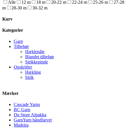
Alle
12 m
18 m
20-22 m
22-24 m
25-26 m
27-28
m
28-30 m
30-32 m
Kurv
Kategorier
Garn
Tilbehør
Hæklenåle
Blandet tilbehør
Strikkepinde
Opskrifter
Hækling
Strik
Mærker
Cascade Yarns
BC Garn
Du Store Alpakka
GarnYarn håndfarvet
Madeira