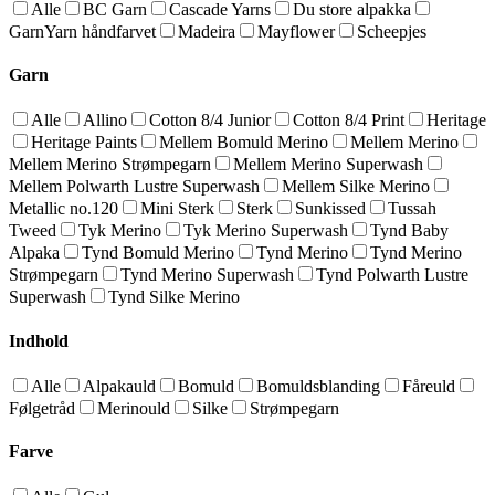
Alle
BC Garn
Cascade Yarns
Du store alpakka
GarnYarn håndfarvet
Madeira
Mayflower
Scheepjes
Garn
Alle
Allino
Cotton 8/4 Junior
Cotton 8/4 Print
Heritage
Heritage Paints
Mellem Bomuld Merino
Mellem Merino
Mellem Merino Strømpegarn
Mellem Merino Superwash
Mellem Polwarth Lustre Superwash
Mellem Silke Merino
Metallic no.120
Mini Sterk
Sterk
Sunkissed
Tussah
Tweed
Tyk Merino
Tyk Merino Superwash
Tynd Baby
Alpaka
Tynd Bomuld Merino
Tynd Merino
Tynd Merino
Strømpegarn
Tynd Merino Superwash
Tynd Polwarth Lustre
Superwash
Tynd Silke Merino
Indhold
Alle
Alpakauld
Bomuld
Bomuldsblanding
Fåreuld
Følgetråd
Merinould
Silke
Strømpegarn
Farve