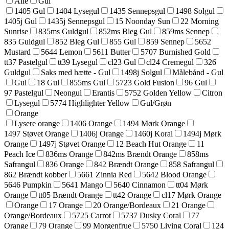
Alle
Gul
1405 Gul
1404 Lysegul
1435 Sennepsgul
1498 Solgul
1405j Gul
1435j Sennepsgul
15 Noonday Sun
22 Morning
Sunrise
835ms Guldgul
852ms Bleg Gul
859ms Sennep
835 Guldgul
852 Bleg Gul
855 Gul
859 Sennep
5652
Mustard
5644 Lemon
5611 Butter
5707 Burnished Gold
tt37 Pastelgul
tt39 Lysegul
cl23 Gul
cl24 Cremegul
326
Guldgul
Saks med hætte - Gul
1498j Solgul
Målebånd - Gul
Gul
18 Gul
855ms Gul
5723 Gold Fusion
96 Gul
97 Pastelgul
Neongul
Erantis
5752 Golden Yellow
Citron
Lysegul
5774 Highlighter Yellow
Gul/Grøn
Orange
Lysere orange
1406 Orange
1494 Mørk Orange
1497 Støvet Orange
1406j Orange
1460j Koral
1494j Mørk
Orange
1497j Støvet Orange
12 Beach Hut Orange
11
Peach Ice
836ms Orange
842ms Brændt Orange
858ms
Safrangul
836 Orange
842 Brændt Orange
858 Safrangul
862 Brændt kobber
5661 Zinnia Red
5642 Blood Orange
5646 Pumpkin
5641 Mango
5640 Cinnamon
tt04 Mørk
Orange
tt05 Brændt Orange
tt42 Orange
cl17 Mørk Orange
Orange
17 Orange
20 Orange/Bordeaux
21 Orange
Orange/Bordeaux
5725 Carrot
5737 Dusky Coral
77
Orange
79 Orange
99 Morgenfrue
5750 Living Coral
124