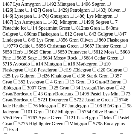
1487 Lys Armygrøn
1492 Mintgrøn
1496 Søgrøn
1426j Lime
1427j Grøn
1429j Petrolgrøn
1433j Oliven
1446j Lysegrøn
1476j Græsgrøn
1486j Lys Mintgrøn
1487j Lys Armygrøn
1492j Mintgrøn
1496j Søgrøn
7
Pistachio Ice
14 Spearmint Green
812ms Grøn
843ms
Gulgrøn
860ms Flaskegrøn
812 Grøn
843 Gulgrøn
847
Lindegrøn
849 Lys Grøn
856 Grøn Oliven
860 Flaskegrøn
9770 Celtic
5656 Christmas Green
5657 Hunter Green
5658 Herb
5629 Citron
5659 Primavera
5612 Moss
5608
Pine
5635 Sage
5634 Mossy Rock
5684 Cedar Green
5715 Avocado
tt14 Mintgrøn
tt16 Mørkegrøn
tt10
Flaskegrøn
tt18 Pastelgrøn
cl19 Æblegrøn
cl20 Gulgrøn
cl25 Lys Gulgrøn
cl26 Khakigrøn
cl36 Stærk Grøn
357
Grøn
352 Lysegrøn
4 Grøn
13 Grøn
3 Grøn/Blågrøn
Æblegrøn
3007 Grøn
25 Grøn
34 Lysegul/Havgrøn
42
Grøn/Bordeaux
43 Grøn/Bordeaux
1495 Pastel Lys Mint
73
Grøn/Bordeaux
5721 Evergreen
5722 Jasmine Green
5746
Jade Heather
76 Mosgrøn
87 Junglegrøn
108 Blå/Grøn
98
Jadegrøn
101 Grøn
102 Mintgrøn
5754 Olive Branch
5760 Fern
5763 Agate Green
121 Pastel grøn
Mos
Pastel
Grøn
5775 Highlighter Green
Mintgrøn
5798 Eucalyptus
Hvid