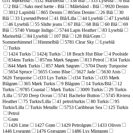
cl31 Mørkeblå
cl32 Marineblå
338 Blå
333 Lyseblå
6 Blå
2 Blå
Saks med hætte - Blå
Målebånd - Blå
9920 Denim
3012 Lapisblå
865 Denim
865ms Denim
26 Blå
30
Blå
33 Lyserød/Petrol
41 Blå/Lilla
44 Lyseblå
47 Lyseblå
46 Lyseblå
55 Slidte jeans
67 Blå
68 Blå
60 Blå
69
Blå
5740 Vintage Indigo
5744 Lapis Heather
83 Lyseblå
Marineblå
84 Lyseblå
107 Blå
128 Blå/Grøn
Sommerhimmel
Himmelblå
5781 Clear Sky
Lyseblå
Turkis
1424 Turkis
1424j Turkis
18 Beach Hut Blue
4 Poolside
834ms Turkis
857ms Mørk Søgrøn
813 Petrol
834 Turkis
844 Mørk Turkis
857 Mørk Søgrøn
5704 Dusty Turquoise
5654 Spruce
5655 Como Blue
5627 Jade
5630 Anis
5626 Turquoise
cl33 Lys Turkis
cl34 Turkis
cl35 Mørk
Blågrøn
365 Mørk Turkis
9 Blågrøn
14 Turkis/Blå
12
Turkis
9785 Coastal
Mørk Turkis
3009 Turkis
29 Turkis
/Lilla
5720 Deep Ocean
5741 Bachelor Button
5745 Riviera
Heather
75 Turkis/Lilla
41 petrol/turkis
80 Turkis
95
Turkis/Lilla
Turkis Metallic
5753 Caribbean Sea
125 Turkis
Petrol
Grøn
1426 Lime
1427 Grøn
1429 Petrolgrøn
1433 Oliven
1446 Lysegrøn
1476 Græsgrøn
1486 Lys Mintgrøn