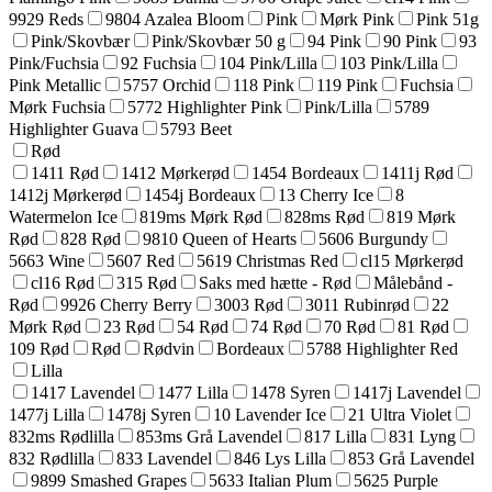
9929 Reds
9804 Azalea Bloom
Pink
Mørk Pink
Pink 51g
Pink/Skovbær
Pink/Skovbær 50 g
94 Pink
90 Pink
93
Pink/Fuchsia
92 Fuchsia
104 Pink/Lilla
103 Pink/Lilla
Pink Metallic
5757 Orchid
118 Pink
119 Pink
Fuchsia
Mørk Fuchsia
5772 Highlighter Pink
Pink/Lilla
5789
Highlighter Guava
5793 Beet
Rød
1411 Rød
1412 Mørkerød
1454 Bordeaux
1411j Rød
1412j Mørkerød
1454j Bordeaux
13 Cherry Ice
8
Watermelon Ice
819ms Mørk Rød
828ms Rød
819 Mørk
Rød
828 Rød
9810 Queen of Hearts
5606 Burgundy
5663 Wine
5607 Red
5619 Christmas Red
cl15 Mørkerød
cl16 Rød
315 Rød
Saks med hætte - Rød
Målebånd -
Rød
9926 Cherry Berry
3003 Rød
3011 Rubinrød
22
Mørk Rød
23 Rød
54 Rød
74 Rød
70 Rød
81 Rød
109 Rød
Rød
Rødvin
Bordeaux
5788 Highlighter Red
Lilla
1417 Lavendel
1477 Lilla
1478 Syren
1417j Lavendel
1477j Lilla
1478j Syren
10 Lavender Ice
21 Ultra Violet
832ms Rødlilla
853ms Grå Lavendel
817 Lilla
831 Lyng
832 Rødlilla
833 Lavendel
846 Lys Lilla
853 Grå Lavendel
9899 Smashed Grapes
5633 Italian Plum
5625 Purple