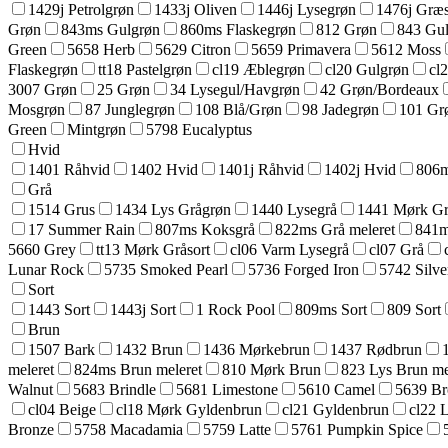
1429j Petrolgrøn
1433j Oliven
1446j Lysegrøn
1476j Græ
Grøn
843ms Gulgrøn
860ms Flaskegrøn
812 Grøn
843 Gu
Green
5658 Herb
5629 Citron
5659 Primavera
5612 Moss
Flaskegrøn
tt18 Pastelgrøn
cl19 Æblegrøn
cl20 Gulgrøn
cl
3007 Grøn
25 Grøn
34 Lysegul/Havgrøn
42 Grøn/Bordeaux
Mosgrøn
87 Junglegrøn
108 Blå/Grøn
98 Jadegrøn
101 Gr
Green
Mintgrøn
5798 Eucalyptus
Hvid
1401 Råhvid
1402 Hvid
1401j Råhvid
1402j Hvid
806m
Grå
1514 Grus
1434 Lys Grågrøn
1440 Lysegrå
1441 Mørk Grå
17 Summer Rain
807ms Koksgrå
822ms Grå meleret
841m
5660 Grey
tt13 Mørk Gråsort
cl06 Varm Lysegrå
cl07 Grå
Lunar Rock
5735 Smoked Pearl
5736 Forged Iron
5742 Silve
Sort
1443 Sort
1443j Sort
1 Rock Pool
809ms Sort
809 Sort
Brun
1507 Bark
1432 Brun
1436 Mørkebrun
1437 Rødbrun
meleret
824ms Brun meleret
810 Mørk Brun
823 Lys Brun me
Walnut
5683 Brindle
5681 Limestone
5610 Camel
5639 B
cl04 Beige
cl18 Mørk Gyldenbrun
cl21 Gyldenbrun
cl22 
Bronze
5758 Macadamia
5759 Latte
5761 Pumpkin Spice