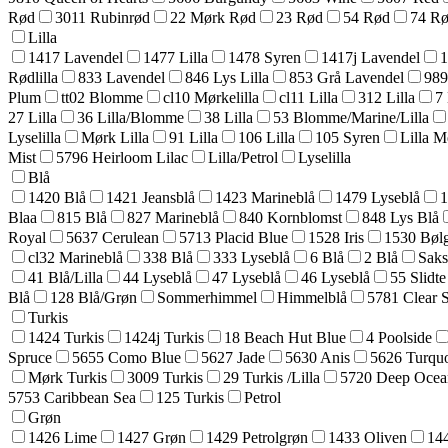
Rød
3011 Rubinrød
22 Mørk Rød
23 Rød
54 Rød
74 R
Lilla
1417 Lavendel
1477 Lilla
1478 Syren
1417j Lavendel
1
Rødlilla
833 Lavendel
846 Lys Lilla
853 Grå Lavendel
989
Plum
tt02 Blomme
cl10 Mørkelilla
cl11 Lilla
312 Lilla
7 
27 Lilla
36 Lilla/Blomme
38 Lilla
53 Blomme/Marine/Lilla
Lyselilla
Mørk Lilla
91 Lilla
106 Lilla
105 Syren
Lilla Me
Mist
5796 Heirloom Lilac
Lilla/Petrol
Lyselilla
Blå
1420 Blå
1421 Jeansblå
1423 Marineblå
1479 Lyseblå
1
Blaa
815 Blå
827 Marineblå
840 Kornblomst
848 Lys Blå
Royal
5637 Cerulean
5713 Placid Blue
1528 Iris
1530 Bøl
cl32 Marineblå
338 Blå
333 Lyseblå
6 Blå
2 Blå
Saks
41 Blå/Lilla
44 Lyseblå
47 Lyseblå
46 Lyseblå
55 Slidte
Blå
128 Blå/Grøn
Sommerhimmel
Himmelblå
5781 Clear 
Turkis
1424 Turkis
1424j Turkis
18 Beach Hut Blue
4 Poolside
Spruce
5655 Como Blue
5627 Jade
5630 Anis
5626 Turquo
Mørk Turkis
3009 Turkis
29 Turkis /Lilla
5720 Deep Ocea
5753 Caribbean Sea
125 Turkis
Petrol
Grøn
1426 Lime
1427 Grøn
1429 Petrolgrøn
1433 Oliven
14