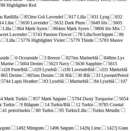
88 Highlighter Red
s Rødlilla
853ms Grå Lavendel
817 Lilla
831 Lyng
832
14 Lilac
5650 Lavender
5632 Dark Plum
5649 Iris
5605
Lilla
864 Mørk Syren
864ms Mørk Syren
9806 Iris Mix
weet Lavender
5743 Passion Flower
78 Lilla/Sort/Irgrøn
86
n
Lilla
5776 Highlighter Violet
5779 Thistle
5783 Mauve
aside
6 Oceanside
3 Breeze
827ms Marineblå
848ms Lys
 Marine
5604 Denim
5623 Navy
5636 Sapphire
5615
cl28 Pastelblå
cl29 Lyseblå
cl30 Lavendelblå
cl31 Mørkeblå
865 Denim
865ms Denim
26 Blå
30 Blå
33 Lyserød/Petrol
5744 Lapis Heather
83 Lyseblå
Marineblå
84 Lyseblå
107
44 Mørk Turkis
857 Mørk Søgrøn
5704 Dusty Turquoise
5654
k Turkis
9 Blågrøn
14 Turkis/Blå
12 Turkis
9785 Coastal
41 petrol/turkis
80 Turkis
95 Turkis/Lilla
Turkis Metallic
ygrøn
1492 Mintgrøn
1496 Søgrøn
1426j Lime
1427j Grøn