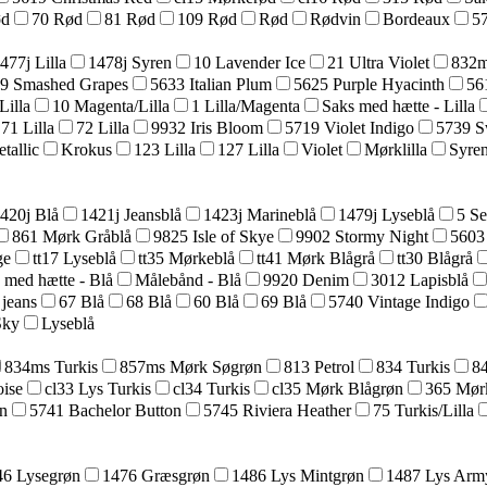
ød
70 Rød
81 Rød
109 Rød
Rød
Rødvin
Bordeaux
57
477j Lilla
1478j Syren
10 Lavender Ice
21 Ultra Violet
832m
9 Smashed Grapes
5633 Italian Plum
5625 Purple Hyacinth
56
Lilla
10 Magenta/Lilla
1 Lilla/Magenta
Saks med hætte - Lilla
71 Lilla
72 Lilla
9932 Iris Bloom
5719 Violet Indigo
5739 S
tallic
Krokus
123 Lilla
127 Lilla
Violet
Mørklilla
Syre
420j Blå
1421j Jeansblå
1423j Marineblå
1479j Lyseblå
5 Se
861 Mørk Gråblå
9825 Isle of Skye
9902 Stormy Night
5603
ge
tt17 Lyseblå
tt35 Mørkeblå
tt41 Mørk Blågrå
tt30 Blågrå
 med hætte - Blå
Målebånd - Blå
9920 Denim
3012 Lapisblå
 jeans
67 Blå
68 Blå
60 Blå
69 Blå
5740 Vintage Indigo
Sky
Lyseblå
834ms Turkis
857ms Mørk Søgrøn
813 Petrol
834 Turkis
8
ise
cl33 Lys Turkis
cl34 Turkis
cl35 Mørk Blågrøn
365 Mør
n
5741 Bachelor Button
5745 Riviera Heather
75 Turkis/Lilla
46 Lysegrøn
1476 Græsgrøn
1486 Lys Mintgrøn
1487 Lys Arm