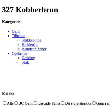
327 Kobberbrun
Kategorier
Garn
Tilbehør
Strikkepinde
Hæklenåle
Blandet tilbehør
Opskrifter
Hækling
Strik
Mærke
Alle
BC Garn
Cascade Yarns
Du store alpakka
GarnYarn