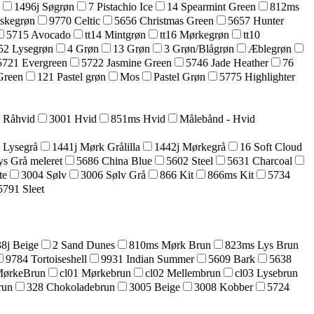
1496j Søgrøn
7 Pistachio Ice
14 Spearmint Green
812ms
askegrøn
9770 Celtic
5656 Christmas Green
5657 Hunter
5715 Avocado
tt14 Mintgrøn
tt16 Mørkegrøn
tt10
52 Lysegrøn
4 Grøn
13 Grøn
3 Grøn/Blågrøn
Æblegrøn
5721 Evergreen
5722 Jasmine Green
5746 Jade Heather
76
Green
121 Pastel grøn
Mos
Pastel Grøn
5775 Highlighter
5 Råhvid
3001 Hvid
851ms Hvid
Målebånd - Hvid
 Lysegrå
1441j Mørk Grålilla
1442j Mørkegrå
16 Soft Cloud
ys Grå meleret
5686 China Blue
5602 Steel
5631 Charcoal
te
3004 Sølv
3006 Sølv Grå
866 Kit
866ms Kit
5734
5791 Sleet
8j Beige
2 Sand Dunes
810ms Mørk Brun
823ms Lys Brun
9784 Tortoiseshell
9931 Indian Summer
5609 Bark
5638
MørkeBrun
cl01 Mørkebrun
cl02 Mellembrun
cl03 Lysebrun
run
328 Chokoladebrun
3005 Beige
3008 Kobber
5724