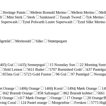
Heritage Paints
Mellem Bomuld Merino
Mellem Merino
Mel
20
Mini Sterk
Sterk
Sunkissed
Tussah Tweed
Tyk Merino
 Superwash
Tynd Polwarth Lustre Superwash
Tynd Silke Merino
lgetråd
Merinould
Silke
Strømpegarn
405j Gul
1435j Sennepsgul
15 Noonday Sun
22 Morning Sunr
5644 Lemon
5611 Butter
5707 Burnished Gold
tt37 Pastelgu
855ms Gul
5723 Gold Fusion
96 Gul
97 Pastelgul
Neongu
et Orange
1406j Orange
1460j Koral
1494j Mørk Orange
14
842 Brændt Orange
858 Safrangul
862 Brændt kobber
5661 
42 Orange
cl17 Mørk Orange
Orange
17 Orange
20 Orange/
ving Coral
124 Pastel orange
Morgenfrue
Fersken
5773 High