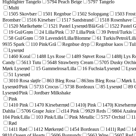
Highlighter Tangelo
5794 Peach Beige
5797 Tangelo
Multi
1505 Skovbær
1501 Regnbue
1502 Solopgang
1503 Frost
Brombær
1516 Kirsebær
1517 Sandstrand
1518 Rosenhave
1520 Mælkebøtte
1521 Pastel Lyserød/Blå/Grå
1522 Pastel 
19 Gul/Grøn
24 Lilla/Pink
37 Lilla/Pink
39 Petrol/Turkis
58 Gul/Grøn
59 Lavendel/Lilla/Blomme
61 Turkis/Petrol/Lill
9935 Spark
110 Pink/Grå
Regnbue dryp
Regnbue kaos
Tul
Lyserød
1460 Koral
1488 Lys Rose
1489 Støvet Rosa
1488j Lys R
Candy
5613 Tutu
5648 Strawberry Cream
5705 Dusky Orchi
Mørk Lyserød
15 Gammelrosa/Lilla
16 Fuchsia/Lyserød
Lyse
51 Lyserød
3010 Rosa sløjfe
863 Bleg Rosa
863ms Bleg Rosa
Mørk L
Lyserød/Pink
5733 Crocus
5738 Bordeaux
85 Lyserød
89 
Lyserød/Pink
Jordbær Milkshake
Pink
1410 Pink
1470 Kirsebærrød
1410j Pink
1470j Kirsebærr
Dahlia
5706 Grape Juice
cl14 Pink
9929 Reds
9804 Azale
104 Pink/Lilla
103 Pink/Lilla
Pink Metallic
5757 Orchid
11
Rød
1411 Rød
1412 Mørkerød
1454 Bordeaux
1411j Rød
14
9810 Queen of Hearts
5606 Burgundy
5663 Wine
5607 Red