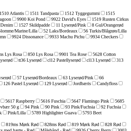
1510 Atlantis
1511 Tandpasta
1512 Tyggegummi
1515
agoon
9900 Koi Pond
9922 David's Eyes
1519 Rusten Cirkus
 Denim
1527 Skildpadde
11 Lyserød/Pink
8 Gul/Orangerød
Blomme/Marine/Lilla
52 Laks/Bordeaux
56 Turkis/Blågrøn/Lilla
umn
9924 Dissonance
9933 Machu Pichu
9934 Checkers
s Lys Rosa
850 Lys Rosa
9901 Tea Rose
5628 Cotton
Lyserød
tt36 Lyserød
cl12 Pastellyserød
cl13 Lyserød
313
yserød
57 Lyserød/Bordeaux
63 Lyserød/Pink
66
126 Pastel Lyserød
129 Lyserød
Jordbæris
Candyfloss
5617 Raspberry
5616 Fuschia
5647 Flamingo Pink
5685
ovbær 50 g
94 Pink
90 Pink
93 Pink/Fuchsia
92 Fuchsia
k
Pink/Lilla
5789 Highlighter Guava
5793 Beet
819ms Mørk Rød
828ms Rød
819 Mørk Rød
828 Rød
s med hætte - Rød
Målebånd - Rød
9926 Cherry Berry
3003