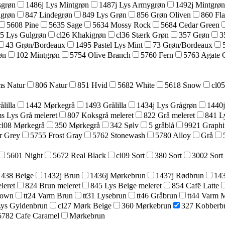
sgrøn
1486j Lys Mintgrøn
1487j Lys Armygrøn
1492j Mintgrøn
lgrøn
847 Lindegrøn
849 Lys Grøn
856 Grøn Oliven
860 Fl
5608 Pine
5635 Sage
5634 Mossy Rock
5684 Cedar Green
25 Lys Gulgrøn
cl26 Khakigrøn
cl36 Stærk Grøn
357 Grøn
3
43 Grøn/Bordeaux
1495 Pastel Lys Mint
73 Grøn/Bordeaux
øn
102 Mintgrøn
5754 Olive Branch
5760 Fern
5763 Agate 
s Natur
806 Natur
851 Hvid
5682 White
5618 Snow
cl0
lilla
1442 Mørkegrå
1493 Grålilla
1434j Lys Grågrøn
1440j
s Lys Grå meleret
807 Koksgrå meleret
822 Grå meleret
841 L
cl08 Mørkegrå
350 Mørkegrå
342 Sølv
5 gråblå
9921 Graphi
r Grey
5755 Frost Gray
5762 Stonewash
5780 Alloy
Grå
5601 Night
5672 Real Black
cl09 Sort
380 Sort
3002 Sort
1438 Beige
1432j Brun
1436j Mørkebrun
1437j Rødbrun
143
leret
824 Brun meleret
845 Lys Beige meleret
854 Cafë Latte
rown
tt24 Varm Brun
tt31 Lysebrun
tt46 Gråbrun
tt44 Varm 
Lys Gyldenbrun
cl27 Mørk Beige
360 Mørkebrun
327 Kobberb
5782 Cafe Caramel
Mørkebrun