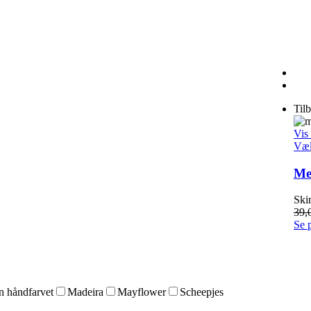
Til
Vis
Væl
Met
Ski
39,
Se 
 håndfarvet
Madeira
Mayflower
Scheepjes