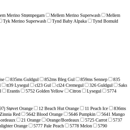
lem Merino Strømpegarn
Mellem Merino Superwash
Mellem
Tyk Merino Superwash
Tynd Baby Alpaka
Tynd Bomuld
ise
835ms Guldgul
852ms Bleg Gul
859ms Sennep
835
l
tt39 Lysegul
cl23 Gul
cl24 Cremegul
326 Guldgul
Saks
l
Erantis
5752 Golden Yellow
Citron
Lysegul
5774
97j Støvet Orange
12 Beach Hut Orange
11 Peach Ice
836ms
Zinnia Red
5642 Blood Orange
5646 Pumpkin
5641 Mango
Bordeaux
21 Orange
Orange/Bordeaux
5725 Carrot
5737
lighter Orange
5777 Pale Peach
5778 Melon
5790