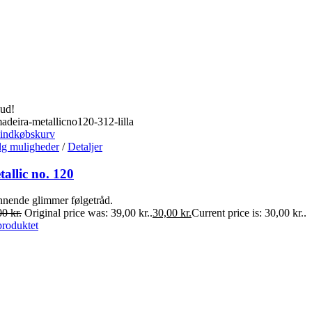
bud!
 indkøbskurv
g muligheder
/
Detaljer
allic no. 120
nnende glimmer følgetråd.
00
kr.
Original price was: 39,00 kr..
30,00
kr.
Current price is: 30,00 kr..
produktet