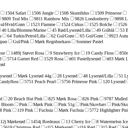
1504 Safari
1506 Jungle
1508 Skumfidus
1509 Prinsesse
9809 Teal Mix
9811 Rainbow Mix
9826 Londonberry
9898 L
Gul/Hvid/Grøn
1523 Flamme
1524 Cirkus
1525 Bolche
1526
40 Lilla/Blomme/Marine
45 Rød/Lyserød/Lilla
49 Gråblå
53 
a
64 Turkis/Petrol/Lilla
62 Gul/Grøn
65 Gul/Grøn
9923 Aut
ipan
Gul/Pink
Mørk Regnbuekaos
Sommer Pastel
ose
1489j Støvet Rosa
9 Strawberry Ice
19 Candy Floss
850m
d
5714 Garnet Red
1529 Rosa
tt01 Pastellyserød
tt03 Mørk 
rød
yserød
Mørk Lyserød 44g
28 Lyserød
48 Lyserød/Lilla
51 L
Candyfloss
5751 Peach Pearl
5756 Primrose Pink
120 Lyserød
ød
20 Beach Hut Pink
825 Mørk Rosa
826 Pink
9787 Mulled
a Bloom
Pink
Mørk Pink
Pink 51g
Pink/Skovbær
Pink/Sk
8 Pink
119 Pink
Fuchsia
Mørk Fuchsia
5772 Highlighter Pin
12j Mørkerød
1454j Bordeaux
13 Cherry Ice
8 Watermelon Ice
5619 Christmas Red
cl15 Mørkerød
cl16 Rød
315 Rød
Sak