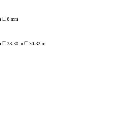
m
8 mm
m
28-30 m
30-32 m