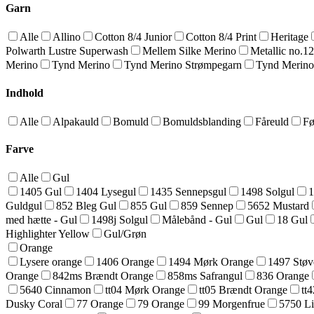
Garn
Alle
Allino
Cotton 8/4 Junior
Cotton 8/4 Print
Heritage
Polwarth Lustre Superwash
Mellem Silke Merino
Metallic no.1
Merino
Tynd Merino
Tynd Merino Strømpegarn
Tynd Merino
Indhold
Alle
Alpakauld
Bomuld
Bomuldsblanding
Fåreuld
Fø
Farve
Alle
Gul
1405 Gul
1404 Lysegul
1435 Sennepsgul
1498 Solgul
1
Guldgul
852 Bleg Gul
855 Gul
859 Sennep
5652 Mustard
med hætte - Gul
1498j Solgul
Målebånd - Gul
Gul
18 Gul
Highlighter Yellow
Gul/Grøn
Orange
Lysere orange
1406 Orange
1494 Mørk Orange
1497 Støv
Orange
842ms Brændt Orange
858ms Safrangul
836 Orange
5640 Cinnamon
tt04 Mørk Orange
tt05 Brændt Orange
tt
Dusky Coral
77 Orange
79 Orange
99 Morgenfrue
5750 Li