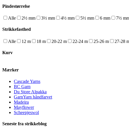
Pindestørrelse
Alle
2½ mm
3½ mm
4½ mm
5½ mm
6 mm
7½ m
Strikkefasthed
Alle
12 m
18 m
20-22 m
22-24 m
25-26 m
27-28 
Kurv
Mærker
Cascade Yarns
BC Garn
Du Store Alpakka
GarnYarn håndfarvet
Madeira
Mayflower
Scheepjeswol
Seneste fra strikkeblog