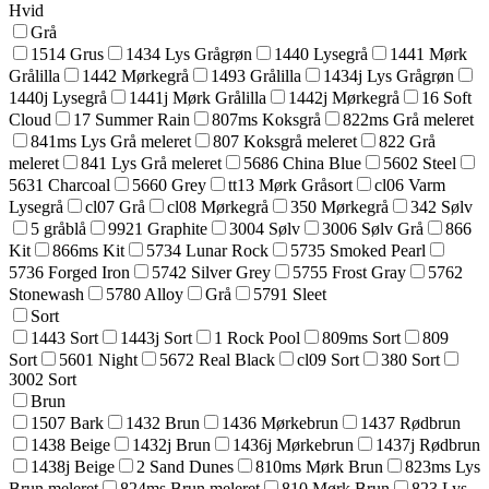
Hvid
Grå
1514 Grus
1434 Lys Grågrøn
1440 Lysegrå
1441 Mørk
Grålilla
1442 Mørkegrå
1493 Grålilla
1434j Lys Grågrøn
1440j Lysegrå
1441j Mørk Grålilla
1442j Mørkegrå
16 Soft
Cloud
17 Summer Rain
807ms Koksgrå
822ms Grå meleret
841ms Lys Grå meleret
807 Koksgrå meleret
822 Grå
meleret
841 Lys Grå meleret
5686 China Blue
5602 Steel
5631 Charcoal
5660 Grey
tt13 Mørk Gråsort
cl06 Varm
Lysegrå
cl07 Grå
cl08 Mørkegrå
350 Mørkegrå
342 Sølv
5 gråblå
9921 Graphite
3004 Sølv
3006 Sølv Grå
866
Kit
866ms Kit
5734 Lunar Rock
5735 Smoked Pearl
5736 Forged Iron
5742 Silver Grey
5755 Frost Gray
5762
Stonewash
5780 Alloy
Grå
5791 Sleet
Sort
1443 Sort
1443j Sort
1 Rock Pool
809ms Sort
809
Sort
5601 Night
5672 Real Black
cl09 Sort
380 Sort
3002 Sort
Brun
1507 Bark
1432 Brun
1436 Mørkebrun
1437 Rødbrun
1438 Beige
1432j Brun
1436j Mørkebrun
1437j Rødbrun
1438j Beige
2 Sand Dunes
810ms Mørk Brun
823ms Lys
Brun meleret
824ms Brun meleret
810 Mørk Brun
823 Lys