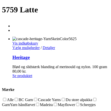
5759 Latte
Vis indkøbskurv
Vælg muligheder
/
Detaljer
Heritage
Blød og slidstærk blanding af merinould og nylon. 100 gram
80,00
kr.
Se produktet
Mærke
Alle
BC Garn
Cascade Yarns
Du store alpakka
GarnYarn håndfarvet
Madeira
Mayflower
Scheepjes