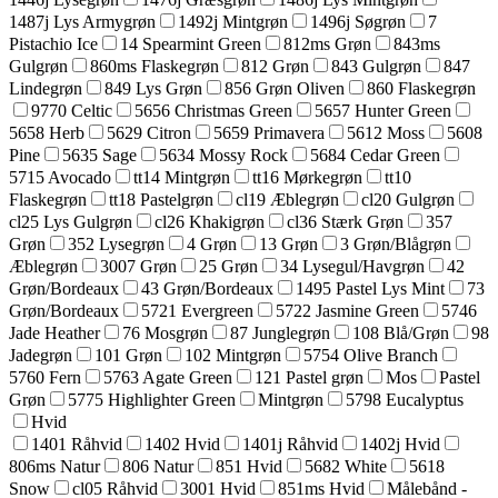
1487j Lys Armygrøn
1492j Mintgrøn
1496j Søgrøn
7
Pistachio Ice
14 Spearmint Green
812ms Grøn
843ms
Gulgrøn
860ms Flaskegrøn
812 Grøn
843 Gulgrøn
847
Lindegrøn
849 Lys Grøn
856 Grøn Oliven
860 Flaskegrøn
9770 Celtic
5656 Christmas Green
5657 Hunter Green
5658 Herb
5629 Citron
5659 Primavera
5612 Moss
5608
Pine
5635 Sage
5634 Mossy Rock
5684 Cedar Green
5715 Avocado
tt14 Mintgrøn
tt16 Mørkegrøn
tt10
Flaskegrøn
tt18 Pastelgrøn
cl19 Æblegrøn
cl20 Gulgrøn
cl25 Lys Gulgrøn
cl26 Khakigrøn
cl36 Stærk Grøn
357
Grøn
352 Lysegrøn
4 Grøn
13 Grøn
3 Grøn/Blågrøn
Æblegrøn
3007 Grøn
25 Grøn
34 Lysegul/Havgrøn
42
Grøn/Bordeaux
43 Grøn/Bordeaux
1495 Pastel Lys Mint
73
Grøn/Bordeaux
5721 Evergreen
5722 Jasmine Green
5746
Jade Heather
76 Mosgrøn
87 Junglegrøn
108 Blå/Grøn
98
Jadegrøn
101 Grøn
102 Mintgrøn
5754 Olive Branch
5760 Fern
5763 Agate Green
121 Pastel grøn
Mos
Pastel
Grøn
5775 Highlighter Green
Mintgrøn
5798 Eucalyptus
Hvid
1401 Råhvid
1402 Hvid
1401j Råhvid
1402j Hvid
806ms Natur
806 Natur
851 Hvid
5682 White
5618
Snow
cl05 Råhvid
3001 Hvid
851ms Hvid
Målebånd -