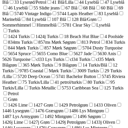
Blå
33 Lyserød/Petrol
41 Blå/Lilla
44 Lyseblå
47 Lyseblå
46 Lyseblå
55 Slidte jeans
67 Blå
68 Blå
60 Blå
69
Blå
5740 Vintage Indigo
5744 Lapis Heather
83 Lyseblå
Marineblå
84 Lyseblå
107 Blå
128 Blå/Grøn
Sommerhimmel
Himmelblå
5781 Clear Sky
Lyseblå
Turkis
1424 Turkis
1424j Turkis
18 Beach Hut Blue
4 Poolside
834ms Turkis
857ms Mørk Søgrøn
813 Petrol
834 Turkis
844 Mørk Turkis
857 Mørk Søgrøn
5704 Dusty Turquoise
5654 Spruce
5655 Como Blue
5627 Jade
5630 Anis
5626 Turquoise
cl33 Lys Turkis
cl34 Turkis
cl35 Mørk
Blågrøn
365 Mørk Turkis
9 Blågrøn
14 Turkis/Blå
12
Turkis
9785 Coastal
Mørk Turkis
3009 Turkis
29 Turkis
/Lilla
5720 Deep Ocean
5741 Bachelor Button
5745 Riviera
Heather
75 Turkis/Lilla
41 petrol/turkis
80 Turkis
95
Turkis/Lilla
Turkis Metallic
5753 Caribbean Sea
125 Turkis
Petrol
Grøn
1426 Lime
1427 Grøn
1429 Petrolgrøn
1433 Oliven
1446 Lysegrøn
1476 Græsgrøn
1486 Lys Mintgrøn
1487 Lys Armygrøn
1492 Mintgrøn
1496 Søgrøn
1426j Lime
1427j Grøn
1429j Petrolgrøn
1433j Oliven
1446j Lysegrøn
1476j Græsgrøn
1486j Lys Mintgrøn