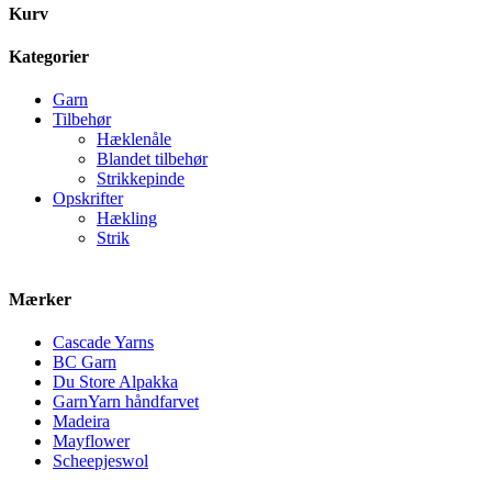
Kurv
Kategorier
Garn
Tilbehør
Hæklenåle
Blandet tilbehør
Strikkepinde
Opskrifter
Hækling
Strik
Mærker
Cascade Yarns
BC Garn
Du Store Alpakka
GarnYarn håndfarvet
Madeira
Mayflower
Scheepjeswol