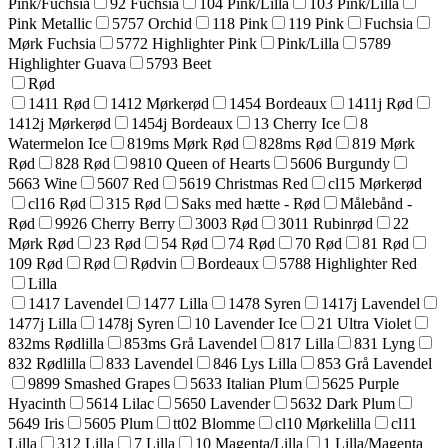
Pink/Fuchsia
92 Fuchsia
104 Pink/Lilla
103 Pink/Lilla
Pink Metallic
5757 Orchid
118 Pink
119 Pink
Fuchsia
Mørk Fuchsia
5772 Highlighter Pink
Pink/Lilla
5789
Highlighter Guava
5793 Beet
Rød
1411 Rød
1412 Mørkerød
1454 Bordeaux
1411j Rød
1412j Mørkerød
1454j Bordeaux
13 Cherry Ice
8
Watermelon Ice
819ms Mørk Rød
828ms Rød
819 Mørk
Rød
828 Rød
9810 Queen of Hearts
5606 Burgundy
5663 Wine
5607 Red
5619 Christmas Red
cl15 Mørkerød
cl16 Rød
315 Rød
Saks med hætte - Rød
Målebånd -
Rød
9926 Cherry Berry
3003 Rød
3011 Rubinrød
22
Mørk Rød
23 Rød
54 Rød
74 Rød
70 Rød
81 Rød
109 Rød
Rød
Rødvin
Bordeaux
5788 Highlighter Red
Lilla
1417 Lavendel
1477 Lilla
1478 Syren
1417j Lavendel
1477j Lilla
1478j Syren
10 Lavender Ice
21 Ultra Violet
832ms Rødlilla
853ms Grå Lavendel
817 Lilla
831 Lyng
832 Rødlilla
833 Lavendel
846 Lys Lilla
853 Grå Lavendel
9899 Smashed Grapes
5633 Italian Plum
5625 Purple
Hyacinth
5614 Lilac
5650 Lavender
5632 Dark Plum
5649 Iris
5605 Plum
tt02 Blomme
cl10 Mørkelilla
cl11
Lilla
312 Lilla
7 Lilla
10 Magenta/Lilla
1 Lilla/Magenta