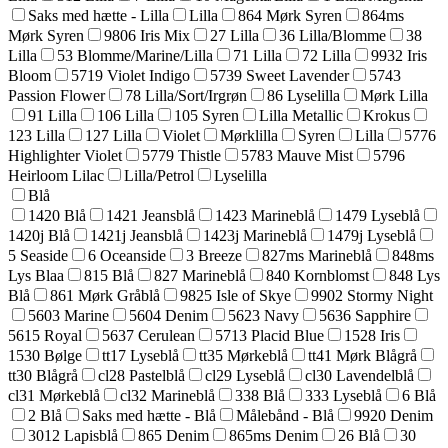
Saks med hætte - Lilla
Lilla
864 Mørk Syren
864ms
Mørk Syren
9806 Iris Mix
27 Lilla
36 Lilla/Blomme
38
Lilla
53 Blomme/Marine/Lilla
71 Lilla
72 Lilla
9932 Iris
Bloom
5719 Violet Indigo
5739 Sweet Lavender
5743
Passion Flower
78 Lilla/Sort/Irgrøn
86 Lyselilla
Mørk Lilla
91 Lilla
106 Lilla
105 Syren
Lilla Metallic
Krokus
123 Lilla
127 Lilla
Violet
Mørklilla
Syren
Lilla
5776
Highlighter Violet
5779 Thistle
5783 Mauve Mist
5796
Heirloom Lilac
Lilla/Petrol
Lyselilla
Blå
1420 Blå
1421 Jeansblå
1423 Marineblå
1479 Lyseblå
1420j Blå
1421j Jeansblå
1423j Marineblå
1479j Lyseblå
5 Seaside
6 Oceanside
3 Breeze
827ms Marineblå
848ms
Lys Blaa
815 Blå
827 Marineblå
840 Kornblomst
848 Lys
Blå
861 Mørk Gråblå
9825 Isle of Skye
9902 Stormy Night
5603 Marine
5604 Denim
5623 Navy
5636 Sapphire
5615 Royal
5637 Cerulean
5713 Placid Blue
1528 Iris
1530 Bølge
tt17 Lyseblå
tt35 Mørkeblå
tt41 Mørk Blågrå
tt30 Blågrå
cl28 Pastelblå
cl29 Lyseblå
cl30 Lavendelblå
cl31 Mørkeblå
cl32 Marineblå
338 Blå
333 Lyseblå
6 Blå
2 Blå
Saks med hætte - Blå
Målebånd - Blå
9920 Denim
3012 Lapisblå
865 Denim
865ms Denim
26 Blå
30