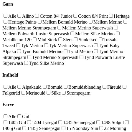
Garn
Alle
Allino
Cotton 8/4 Junior
Cotton 8/4 Print
Heritage
Heritage Paints
Mellem Bomuld Merino
Mellem Merino
Mellem Merino Strømpegarn
Mellem Merino Superwash
Mellem Polwarth Lustre Superwash
Mellem Silke Merino
Metallic no.120
Mini Sterk
Sterk
Sunkissed
Tussah
Tweed
Tyk Merino
Tyk Merino Superwash
Tynd Baby
Alpaka
Tynd Bomuld Merino
Tynd Merino
Tynd Merino
Strømpegarn
Tynd Merino Superwash
Tynd Polwarth Lustre
Superwash
Tynd Silke Merino
Indhold
Alle
Alpakauld
Bomuld
Bomuldsblanding
Fåreuld
Følgetråd
Merinould
Silke
Strømpegarn
Farve
Alle
Gul
1405 Gul
1404 Lysegul
1435 Sennepsgul
1498 Solgul
1405j Gul
1435j Sennepsgul
15 Noonday Sun
22 Morning