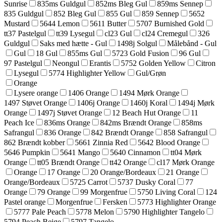
Sunrise
835ms Guldgul
852ms Bleg Gul
859ms Sennep
835 Guldgul
852 Bleg Gul
855 Gul
859 Sennep
5652
Mustard
5644 Lemon
5611 Butter
5707 Burnished Gold
tt37 Pastelgul
tt39 Lysegul
cl23 Gul
cl24 Cremegul
326
Guldgul
Saks med hætte - Gul
1498j Solgul
Målebånd - Gul
Gul
18 Gul
855ms Gul
5723 Gold Fusion
96 Gul
97 Pastelgul
Neongul
Erantis
5752 Golden Yellow
Citron
Lysegul
5774 Highlighter Yellow
Gul/Grøn
Orange
Lysere orange
1406 Orange
1494 Mørk Orange
1497 Støvet Orange
1406j Orange
1460j Koral
1494j Mørk
Orange
1497j Støvet Orange
12 Beach Hut Orange
11
Peach Ice
836ms Orange
842ms Brændt Orange
858ms
Safrangul
836 Orange
842 Brændt Orange
858 Safrangul
862 Brændt kobber
5661 Zinnia Red
5642 Blood Orange
5646 Pumpkin
5641 Mango
5640 Cinnamon
tt04 Mørk
Orange
tt05 Brændt Orange
tt42 Orange
cl17 Mørk Orange
Orange
17 Orange
20 Orange/Bordeaux
21 Orange
Orange/Bordeaux
5725 Carrot
5737 Dusky Coral
77
Orange
79 Orange
99 Morgenfrue
5750 Living Coral
124
Pastel orange
Morgenfrue
Fersken
5773 Highlighter Orange
5777 Pale Peach
5778 Melon
5790 Highlighter Tangelo
5794 Peach Beige
5797 Tangelo