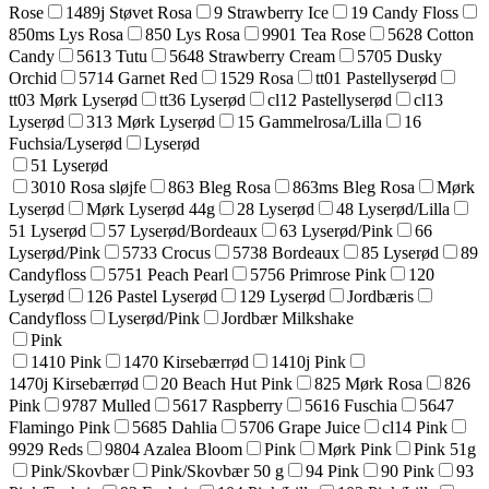
Rose
1489j Støvet Rosa
9 Strawberry Ice
19 Candy Floss
850ms Lys Rosa
850 Lys Rosa
9901 Tea Rose
5628 Cotton
Candy
5613 Tutu
5648 Strawberry Cream
5705 Dusky
Orchid
5714 Garnet Red
1529 Rosa
tt01 Pastellyserød
tt03 Mørk Lyserød
tt36 Lyserød
cl12 Pastellyserød
cl13
Lyserød
313 Mørk Lyserød
15 Gammelrosa/Lilla
16
Fuchsia/Lyserød
Lyserød
51 Lyserød
3010 Rosa sløjfe
863 Bleg Rosa
863ms Bleg Rosa
Mørk
Lyserød
Mørk Lyserød 44g
28 Lyserød
48 Lyserød/Lilla
51 Lyserød
57 Lyserød/Bordeaux
63 Lyserød/Pink
66
Lyserød/Pink
5733 Crocus
5738 Bordeaux
85 Lyserød
89
Candyfloss
5751 Peach Pearl
5756 Primrose Pink
120
Lyserød
126 Pastel Lyserød
129 Lyserød
Jordbæris
Candyfloss
Lyserød/Pink
Jordbær Milkshake
Pink
1410 Pink
1470 Kirsebærrød
1410j Pink
1470j Kirsebærrød
20 Beach Hut Pink
825 Mørk Rosa
826
Pink
9787 Mulled
5617 Raspberry
5616 Fuschia
5647
Flamingo Pink
5685 Dahlia
5706 Grape Juice
cl14 Pink
9929 Reds
9804 Azalea Bloom
Pink
Mørk Pink
Pink 51g
Pink/Skovbær
Pink/Skovbær 50 g
94 Pink
90 Pink
93