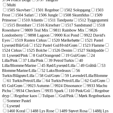
Multi
1505 Skovbær
1501 Regnbue
1502 Solopgang
1503
Frost
1504 Safari
1506 Jungle
1508 Skumfidus
1509
Prinsesse
1510 Atlantis
1511 Tandpasta
1512 Tyggegummi
1515 Brombær
1516 Kirsebær
1517 Sandstrand
1518
Rosenhave
9809 Teal Mix
9811 Rainbow Mix
9826
Londonberry
9898 Lagoon
9900 Koi Pond
9922 David's
Eyes
1519 Rusten Cirkus
1520 Mælkebøtte
1521 Pastel
Lyserød/Blå/Grå
1522 Pastel Gul/Hvid/Grøn
1523 Flamme
1524 Cirkus
1525 Bolche
1526 Denim
1527 Skildpadde
11 Lyserød/Pink
8 Gul/Orangerød
19 Gul/Grøn
24
Lilla/Pink
37 Lilla/Pink
39 Petrol/Turkis
40
Lilla/Blomme/Marine
45 Rød/Lyserød/Lilla
49 Gråblå
53
Blomme/Marine/Lilla
52 Laks/Bordeaux
56
Turkis/Blågrøn/Lilla
58 Gul/Grøn
59 Lavendel/Lilla/Blomme
61 Turkis/Petrol/Lilla
64 Turkis/Petrol/Lilla
62 Gul/Grøn
65 Gul/Grøn
9923 Autumn
9924 Dissonance
9933 Machu
Pichu
9934 Checkers
9935 Spark
110 Pink/Grå
Regnbue
dryp
Regnbue kaos
Tulipan
Gul/Pink
Mørk Regnbuekaos
Sommer Pastel
Lyserød
1460 Koral
1488 Lys Rose
1489 Støvet Rosa
1488j Lys