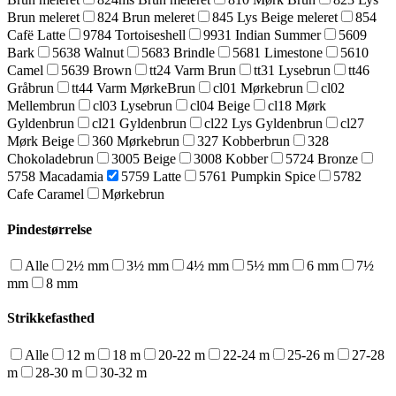
Brun meleret
824 Brun meleret
845 Lys Beige meleret
854
Cafë Latte
9784 Tortoiseshell
9931 Indian Summer
5609
Bark
5638 Walnut
5683 Brindle
5681 Limestone
5610
Camel
5639 Brown
tt24 Varm Brun
tt31 Lysebrun
tt46
Gråbrun
tt44 Varm MørkeBrun
cl01 Mørkebrun
cl02
Mellembrun
cl03 Lysebrun
cl04 Beige
cl18 Mørk
Gyldenbrun
cl21 Gyldenbrun
cl22 Lys Gyldenbrun
cl27
Mørk Beige
360 Mørkebrun
327 Kobberbrun
328
Chokoladebrun
3005 Beige
3008 Kobber
5724 Bronze
5758 Macadamia
5759 Latte
5761 Pumpkin Spice
5782
Cafe Caramel
Mørkebrun
Pindestørrelse
Alle
2½ mm
3½ mm
4½ mm
5½ mm
6 mm
7½
mm
8 mm
Strikkefasthed
Alle
12 m
18 m
20-22 m
22-24 m
25-26 m
27-28
m
28-30 m
30-32 m