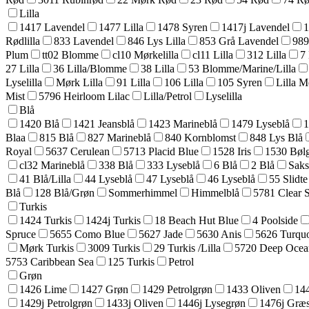
Lilla
1417 Lavendel
1477 Lilla
1478 Syren
1417j Lavendel
1
Rødlilla
833 Lavendel
846 Lys Lilla
853 Grå Lavendel
989
Plum
tt02 Blomme
cl10 Mørkelilla
cl11 Lilla
312 Lilla
7 
27 Lilla
36 Lilla/Blomme
38 Lilla
53 Blomme/Marine/Lilla
Lyselilla
Mørk Lilla
91 Lilla
106 Lilla
105 Syren
Lilla Me
Mist
5796 Heirloom Lilac
Lilla/Petrol
Lyselilla
Blå
1420 Blå
1421 Jeansblå
1423 Marineblå
1479 Lyseblå
1
Blaa
815 Blå
827 Marineblå
840 Kornblomst
848 Lys Blå
Royal
5637 Cerulean
5713 Placid Blue
1528 Iris
1530 Bøl
cl32 Marineblå
338 Blå
333 Lyseblå
6 Blå
2 Blå
Saks
41 Blå/Lilla
44 Lyseblå
47 Lyseblå
46 Lyseblå
55 Slidte
Blå
128 Blå/Grøn
Sommerhimmel
Himmelblå
5781 Clear 
Turkis
1424 Turkis
1424j Turkis
18 Beach Hut Blue
4 Poolside
Spruce
5655 Como Blue
5627 Jade
5630 Anis
5626 Turquo
Mørk Turkis
3009 Turkis
29 Turkis /Lilla
5720 Deep Ocea
5753 Caribbean Sea
125 Turkis
Petrol
Grøn
1426 Lime
1427 Grøn
1429 Petrolgrøn
1433 Oliven
14
1429j Petrolgrøn
1433j Oliven
1446j Lysegrøn
1476j Græ