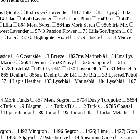
s Rødlilla
853ms Grå Lavendel
817 Lilla
831 Lyng
832
14 Lilac
5650 Lavender
5632 Dark Plum
5649 Iris
5605
Lilla
864 Mørk Syren
864ms Mørk Syren
9806 Iris Mix
weet Lavender
5743 Passion Flower
78 Lilla/Sort/Irgrøn
86
n
Lilla
5776 Highlighter Violet
5779 Thistle
5783 Mauve
aside
6 Oceanside
3 Breeze
827ms Marineblå
848ms Lys
 Marine
5604 Denim
5623 Navy
5636 Sapphire
5615
cl28 Pastelblå
cl29 Lyseblå
cl30 Lavendelblå
cl31 Mørkeblå
865 Denim
865ms Denim
26 Blå
30 Blå
33 Lyserød/Petrol
5744 Lapis Heather
83 Lyseblå
Marineblå
84 Lyseblå
107
44 Mørk Turkis
857 Mørk Søgrøn
5704 Dusty Turquoise
5654
k Turkis
9 Blågrøn
14 Turkis/Blå
12 Turkis
9785 Coastal
41 petrol/turkis
80 Turkis
95 Turkis/Lilla
Turkis Metallic
ygrøn
1492 Mintgrøn
1496 Søgrøn
1426j Lime
1427j Grøn
1496j Søgrøn
7 Pistachio Ice
14 Spearmint Green
812ms