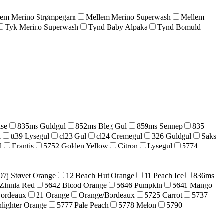
lem Merino Strømpegarn
Mellem Merino Superwash
Mellem
Tyk Merino Superwash
Tynd Baby Alpaka
Tynd Bomuld
ise
835ms Guldgul
852ms Bleg Gul
859ms Sennep
835
l
tt39 Lysegul
cl23 Gul
cl24 Cremegul
326 Guldgul
Saks
l
Erantis
5752 Golden Yellow
Citron
Lysegul
5774
97j Støvet Orange
12 Beach Hut Orange
11 Peach Ice
836ms
Zinnia Red
5642 Blood Orange
5646 Pumpkin
5641 Mango
Bordeaux
21 Orange
Orange/Bordeaux
5725 Carrot
5737
lighter Orange
5777 Pale Peach
5778 Melon
5790