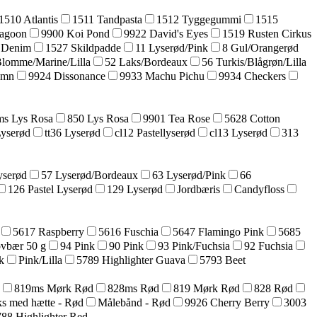
1510 Atlantis
1511 Tandpasta
1512 Tyggegummi
1515
agoon
9900 Koi Pond
9922 David's Eyes
1519 Rusten Cirkus
 Denim
1527 Skildpadde
11 Lyserød/Pink
8 Gul/Orangerød
Blomme/Marine/Lilla
52 Laks/Bordeaux
56 Turkis/Blågrøn/Lilla
umn
9924 Dissonance
9933 Machu Pichu
9934 Checkers
s Lys Rosa
850 Lys Rosa
9901 Tea Rose
5628 Cotton
Lyserød
tt36 Lyserød
cl12 Pastellyserød
cl13 Lyserød
313
yserød
57 Lyserød/Bordeaux
63 Lyserød/Pink
66
126 Pastel Lyserød
129 Lyserød
Jordbæris
Candyfloss
5617 Raspberry
5616 Fuschia
5647 Flamingo Pink
5685
ovbær 50 g
94 Pink
90 Pink
93 Pink/Fuchsia
92 Fuchsia
k
Pink/Lilla
5789 Highlighter Guava
5793 Beet
819ms Mørk Rød
828ms Rød
819 Mørk Rød
828 Rød
s med hætte - Rød
Målebånd - Rød
9926 Cherry Berry
3003
88 Highlighter Red