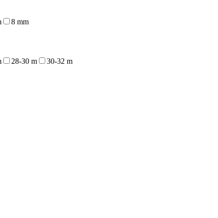
m
8 mm
m
28-30 m
30-32 m