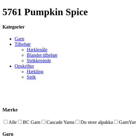
5761 Pumpkin Spice
Kategorier
Garn
Tilbehør
Hæklenåle
Blandet tilbehør
Strikkepinde
Opskrifter
Hækling
Strik
Mærke
Alle
BC Garn
Cascade Yarns
Du store alpakka
GarnYarn
Garn