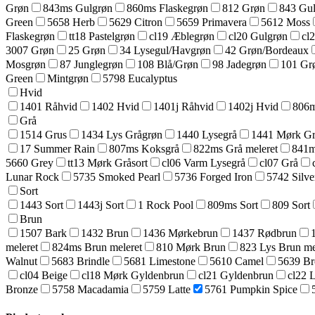
Grøn
843ms Gulgrøn
860ms Flaskegrøn
812 Grøn
843 Gu
Green
5658 Herb
5629 Citron
5659 Primavera
5612 Moss
Flaskegrøn
tt18 Pastelgrøn
cl19 Æblegrøn
cl20 Gulgrøn
cl
3007 Grøn
25 Grøn
34 Lysegul/Havgrøn
42 Grøn/Bordeaux
Mosgrøn
87 Junglegrøn
108 Blå/Grøn
98 Jadegrøn
101 Gr
Green
Mintgrøn
5798 Eucalyptus
Hvid
1401 Råhvid
1402 Hvid
1401j Råhvid
1402j Hvid
806m
Grå
1514 Grus
1434 Lys Grågrøn
1440 Lysegrå
1441 Mørk Grå
17 Summer Rain
807ms Koksgrå
822ms Grå meleret
841m
5660 Grey
tt13 Mørk Gråsort
cl06 Varm Lysegrå
cl07 Grå
Lunar Rock
5735 Smoked Pearl
5736 Forged Iron
5742 Silve
Sort
1443 Sort
1443j Sort
1 Rock Pool
809ms Sort
809 Sort
Brun
1507 Bark
1432 Brun
1436 Mørkebrun
1437 Rødbrun
meleret
824ms Brun meleret
810 Mørk Brun
823 Lys Brun me
Walnut
5683 Brindle
5681 Limestone
5610 Camel
5639 B
cl04 Beige
cl18 Mørk Gyldenbrun
cl21 Gyldenbrun
cl22 
Bronze
5758 Macadamia
5759 Latte
5761 Pumpkin Spice