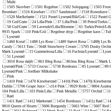
Multi
1505 Skovbær
1501 Regnbue
1502 Solopgang
1503 Frost
Brombær
1516 Kirsebær
1517 Sandstrand
1518 Rosenhave
1520 Mælkebøtte
1521 Pastel Lyserød/Blå/Grå
1522 Pastel 
19 Gul/Grøn
24 Lilla/Pink
37 Lilla/Pink
39 Petrol/Turkis
58 Gul/Grøn
59 Lavendel/Lilla/Blomme
61 Turkis/Petrol/Lill
9935 Spark
110 Pink/Grå
Regnbue dryp
Regnbue kaos
Tul
Lyserød
1460 Koral
1488 Lys Rose
1489 Støvet Rosa
1488j Lys R
Candy
5613 Tutu
5648 Strawberry Cream
5705 Dusky Orchi
Mørk Lyserød
15 Gammelrosa/Lilla
16 Fuchsia/Lyserød
Lyse
51 Lyserød
3010 Rosa sløjfe
863 Bleg Rosa
863ms Bleg Rosa
Mørk L
Lyserød/Pink
5733 Crocus
5738 Bordeaux
85 Lyserød
89 
Lyserød/Pink
Jordbær Milkshake
Pink
1410 Pink
1470 Kirsebærrød
1410j Pink
1470j Kirsebærr
Dahlia
5706 Grape Juice
cl14 Pink
9929 Reds
9804 Azale
104 Pink/Lilla
103 Pink/Lilla
Pink Metallic
5757 Orchid
11
Rød
1411 Rød
1412 Mørkerød
1454 Bordeaux
1411j Rød
14
9810 Queen of Hearts
5606 Burgundy
5663 Wine
5607 Red
Rød
3011 Rubinrød
22 Mørk Rød
23 Rød
54 Rød
74 R