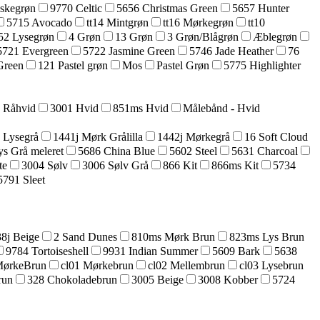
askegrøn
9770 Celtic
5656 Christmas Green
5657 Hunter
5715 Avocado
tt14 Mintgrøn
tt16 Mørkegrøn
tt10
52 Lysegrøn
4 Grøn
13 Grøn
3 Grøn/Blågrøn
Æblegrøn
5721 Evergreen
5722 Jasmine Green
5746 Jade Heather
76
Green
121 Pastel grøn
Mos
Pastel Grøn
5775 Highlighter
5 Råhvid
3001 Hvid
851ms Hvid
Målebånd - Hvid
 Lysegrå
1441j Mørk Grålilla
1442j Mørkegrå
16 Soft Cloud
ys Grå meleret
5686 China Blue
5602 Steel
5631 Charcoal
te
3004 Sølv
3006 Sølv Grå
866 Kit
866ms Kit
5734
5791 Sleet
8j Beige
2 Sand Dunes
810ms Mørk Brun
823ms Lys Brun
9784 Tortoiseshell
9931 Indian Summer
5609 Bark
5638
MørkeBrun
cl01 Mørkebrun
cl02 Mellembrun
cl03 Lysebrun
run
328 Chokoladebrun
3005 Beige
3008 Kobber
5724