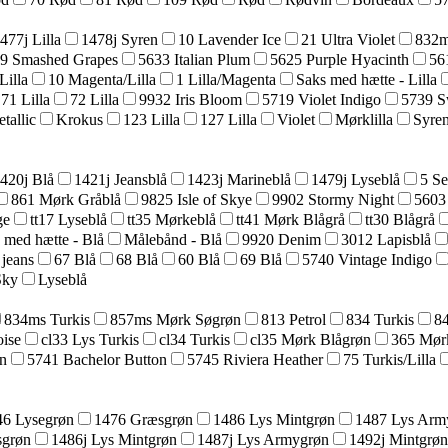
477j Lilla
1478j Syren
10 Lavender Ice
21 Ultra Violet
832m
9 Smashed Grapes
5633 Italian Plum
5625 Purple Hyacinth
56
Lilla
10 Magenta/Lilla
1 Lilla/Magenta
Saks med hætte - Lilla
71 Lilla
72 Lilla
9932 Iris Bloom
5719 Violet Indigo
5739 S
tallic
Krokus
123 Lilla
127 Lilla
Violet
Mørklilla
Syre
420j Blå
1421j Jeansblå
1423j Marineblå
1479j Lyseblå
5 Se
861 Mørk Gråblå
9825 Isle of Skye
9902 Stormy Night
5603
ge
tt17 Lyseblå
tt35 Mørkeblå
tt41 Mørk Blågrå
tt30 Blågrå
 med hætte - Blå
Målebånd - Blå
9920 Denim
3012 Lapisblå
 jeans
67 Blå
68 Blå
60 Blå
69 Blå
5740 Vintage Indigo
Sky
Lyseblå
834ms Turkis
857ms Mørk Søgrøn
813 Petrol
834 Turkis
8
ise
cl33 Lys Turkis
cl34 Turkis
cl35 Mørk Blågrøn
365 Mør
n
5741 Bachelor Button
5745 Riviera Heather
75 Turkis/Lilla
46 Lysegrøn
1476 Græsgrøn
1486 Lys Mintgrøn
1487 Lys Arm
sgrøn
1486j Lys Mintgrøn
1487j Lys Armygrøn
1492j Mintgrøn