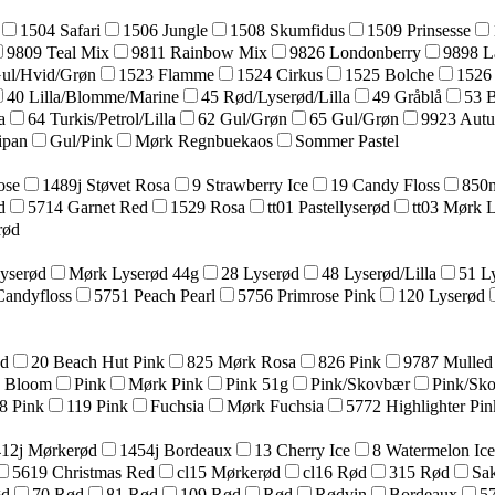
1504 Safari
1506 Jungle
1508 Skumfidus
1509 Prinsesse
9809 Teal Mix
9811 Rainbow Mix
9826 Londonberry
9898 L
Gul/Hvid/Grøn
1523 Flamme
1524 Cirkus
1525 Bolche
1526
40 Lilla/Blomme/Marine
45 Rød/Lyserød/Lilla
49 Gråblå
53 
a
64 Turkis/Petrol/Lilla
62 Gul/Grøn
65 Gul/Grøn
9923 Aut
ipan
Gul/Pink
Mørk Regnbuekaos
Sommer Pastel
ose
1489j Støvet Rosa
9 Strawberry Ice
19 Candy Floss
850m
d
5714 Garnet Red
1529 Rosa
tt01 Pastellyserød
tt03 Mørk 
rød
yserød
Mørk Lyserød 44g
28 Lyserød
48 Lyserød/Lilla
51 L
Candyfloss
5751 Peach Pearl
5756 Primrose Pink
120 Lyserød
ød
20 Beach Hut Pink
825 Mørk Rosa
826 Pink
9787 Mulled
a Bloom
Pink
Mørk Pink
Pink 51g
Pink/Skovbær
Pink/Sk
8 Pink
119 Pink
Fuchsia
Mørk Fuchsia
5772 Highlighter Pin
12j Mørkerød
1454j Bordeaux
13 Cherry Ice
8 Watermelon Ice
5619 Christmas Red
cl15 Mørkerød
cl16 Rød
315 Rød
Sak
ød
70 Rød
81 Rød
109 Rød
Rød
Rødvin
Bordeaux
57