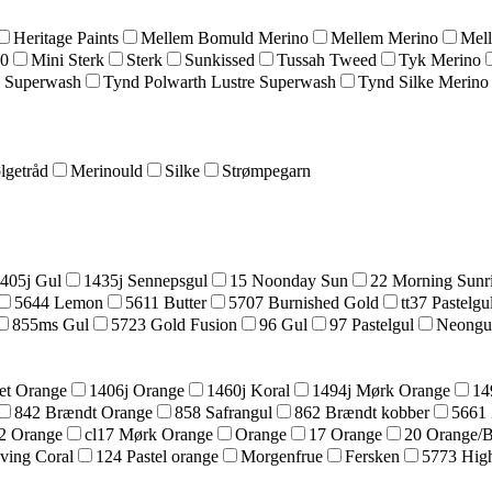
Heritage Paints
Mellem Bomuld Merino
Mellem Merino
Mel
20
Mini Sterk
Sterk
Sunkissed
Tussah Tweed
Tyk Merino
 Superwash
Tynd Polwarth Lustre Superwash
Tynd Silke Merino
lgetråd
Merinould
Silke
Strømpegarn
405j Gul
1435j Sennepsgul
15 Noonday Sun
22 Morning Sunr
5644 Lemon
5611 Butter
5707 Burnished Gold
tt37 Pastelgu
855ms Gul
5723 Gold Fusion
96 Gul
97 Pastelgul
Neongu
et Orange
1406j Orange
1460j Koral
1494j Mørk Orange
14
842 Brændt Orange
858 Safrangul
862 Brændt kobber
5661 
42 Orange
cl17 Mørk Orange
Orange
17 Orange
20 Orange/
ving Coral
124 Pastel orange
Morgenfrue
Fersken
5773 High