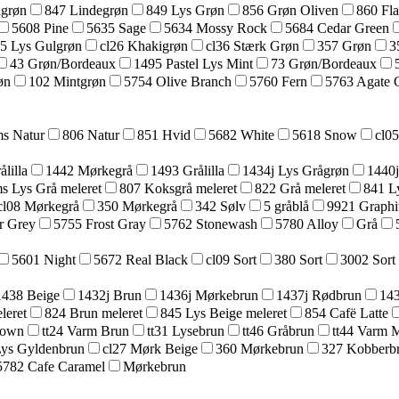
lgrøn
847 Lindegrøn
849 Lys Grøn
856 Grøn Oliven
860 Fl
5608 Pine
5635 Sage
5634 Mossy Rock
5684 Cedar Green
25 Lys Gulgrøn
cl26 Khakigrøn
cl36 Stærk Grøn
357 Grøn
3
43 Grøn/Bordeaux
1495 Pastel Lys Mint
73 Grøn/Bordeaux
øn
102 Mintgrøn
5754 Olive Branch
5760 Fern
5763 Agate 
s Natur
806 Natur
851 Hvid
5682 White
5618 Snow
cl0
lilla
1442 Mørkegrå
1493 Grålilla
1434j Lys Grågrøn
1440j
s Lys Grå meleret
807 Koksgrå meleret
822 Grå meleret
841 L
cl08 Mørkegrå
350 Mørkegrå
342 Sølv
5 gråblå
9921 Graphi
r Grey
5755 Frost Gray
5762 Stonewash
5780 Alloy
Grå
5601 Night
5672 Real Black
cl09 Sort
380 Sort
3002 Sort
1438 Beige
1432j Brun
1436j Mørkebrun
1437j Rødbrun
143
leret
824 Brun meleret
845 Lys Beige meleret
854 Cafë Latte
rown
tt24 Varm Brun
tt31 Lysebrun
tt46 Gråbrun
tt44 Varm 
Lys Gyldenbrun
cl27 Mørk Beige
360 Mørkebrun
327 Kobberb
5782 Cafe Caramel
Mørkebrun