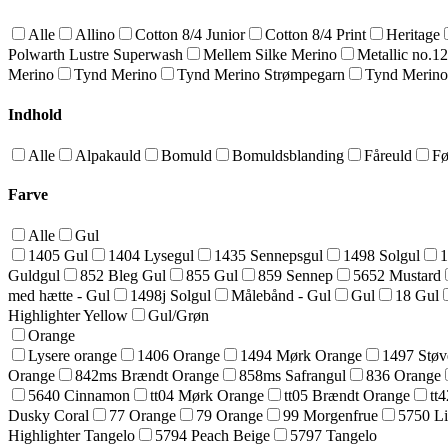
Alle
Allino
Cotton 8/4 Junior
Cotton 8/4 Print
Heritage
Polwarth Lustre Superwash
Mellem Silke Merino
Metallic no.1
Merino
Tynd Merino
Tynd Merino Strømpegarn
Tynd Merino
Indhold
Alle
Alpakauld
Bomuld
Bomuldsblanding
Fåreuld
Fø
Farve
Alle
Gul
1405 Gul
1404 Lysegul
1435 Sennepsgul
1498 Solgul
1
Guldgul
852 Bleg Gul
855 Gul
859 Sennep
5652 Mustard
med hætte - Gul
1498j Solgul
Målebånd - Gul
Gul
18 Gul
Highlighter Yellow
Gul/Grøn
Orange
Lysere orange
1406 Orange
1494 Mørk Orange
1497 Støv
Orange
842ms Brændt Orange
858ms Safrangul
836 Orange
5640 Cinnamon
tt04 Mørk Orange
tt05 Brændt Orange
tt
Dusky Coral
77 Orange
79 Orange
99 Morgenfrue
5750 Li
Highlighter Tangelo
5794 Peach Beige
5797 Tangelo