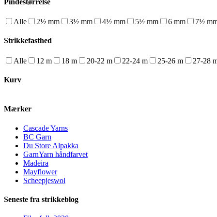
Pindestørrelse
Alle
2½ mm
3½ mm
4½ mm
5½ mm
6 mm
7½ m
Strikkefasthed
Alle
12 m
18 m
20-22 m
22-24 m
25-26 m
27-28 
Kurv
Mærker
Cascade Yarns
BC Garn
Du Store Alpakka
GarnYarn håndfarvet
Madeira
Mayflower
Scheepjeswol
Seneste fra strikkeblog