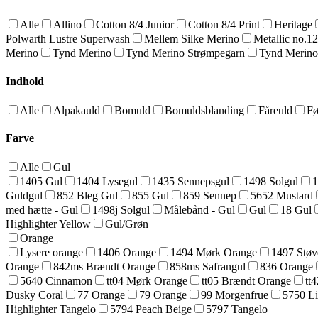
Alle
Allino
Cotton 8/4 Junior
Cotton 8/4 Print
Heritage
Polwarth Lustre Superwash
Mellem Silke Merino
Metallic no.1
Merino
Tynd Merino
Tynd Merino Strømpegarn
Tynd Merino
Indhold
Alle
Alpakauld
Bomuld
Bomuldsblanding
Fåreuld
Fø
Farve
Alle
Gul
1405 Gul
1404 Lysegul
1435 Sennepsgul
1498 Solgul
1
Guldgul
852 Bleg Gul
855 Gul
859 Sennep
5652 Mustard
med hætte - Gul
1498j Solgul
Målebånd - Gul
Gul
18 Gul
Highlighter Yellow
Gul/Grøn
Orange
Lysere orange
1406 Orange
1494 Mørk Orange
1497 Støv
Orange
842ms Brændt Orange
858ms Safrangul
836 Orange
5640 Cinnamon
tt04 Mørk Orange
tt05 Brændt Orange
tt
Dusky Coral
77 Orange
79 Orange
99 Morgenfrue
5750 Li
Highlighter Tangelo
5794 Peach Beige
5797 Tangelo