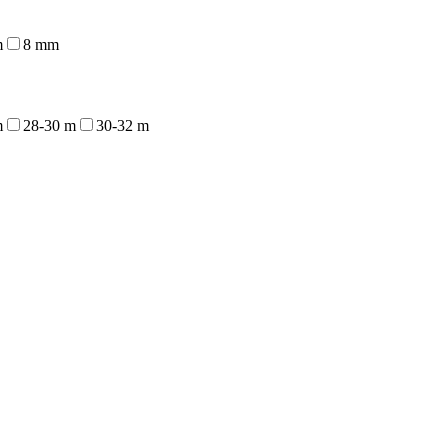
m
8 mm
m
28-30 m
30-32 m