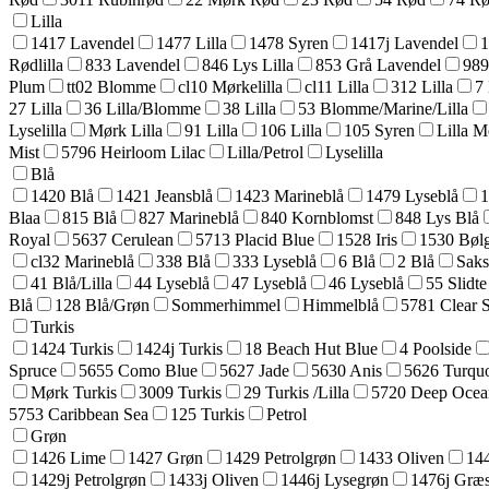
Lilla
1417 Lavendel
1477 Lilla
1478 Syren
1417j Lavendel
1
Rødlilla
833 Lavendel
846 Lys Lilla
853 Grå Lavendel
989
Plum
tt02 Blomme
cl10 Mørkelilla
cl11 Lilla
312 Lilla
7 
27 Lilla
36 Lilla/Blomme
38 Lilla
53 Blomme/Marine/Lilla
Lyselilla
Mørk Lilla
91 Lilla
106 Lilla
105 Syren
Lilla Me
Mist
5796 Heirloom Lilac
Lilla/Petrol
Lyselilla
Blå
1420 Blå
1421 Jeansblå
1423 Marineblå
1479 Lyseblå
1
Blaa
815 Blå
827 Marineblå
840 Kornblomst
848 Lys Blå
Royal
5637 Cerulean
5713 Placid Blue
1528 Iris
1530 Bøl
cl32 Marineblå
338 Blå
333 Lyseblå
6 Blå
2 Blå
Saks
41 Blå/Lilla
44 Lyseblå
47 Lyseblå
46 Lyseblå
55 Slidte
Blå
128 Blå/Grøn
Sommerhimmel
Himmelblå
5781 Clear 
Turkis
1424 Turkis
1424j Turkis
18 Beach Hut Blue
4 Poolside
Spruce
5655 Como Blue
5627 Jade
5630 Anis
5626 Turquo
Mørk Turkis
3009 Turkis
29 Turkis /Lilla
5720 Deep Ocea
5753 Caribbean Sea
125 Turkis
Petrol
Grøn
1426 Lime
1427 Grøn
1429 Petrolgrøn
1433 Oliven
14
1429j Petrolgrøn
1433j Oliven
1446j Lysegrøn
1476j Græ