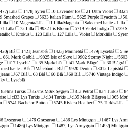
477j Lilla
1478j Syren
10 Lavender Ice
21 Ultra Violet
832m
9 Smashed Grapes
5633 Italian Plum
5625 Purple Hyacinth
56
Lilla
10 Magenta/Lilla
1 Lilla/Magenta
Saks med hætte - Lilla
71 Lilla
72 Lilla
9932 Iris Bloom
5719 Violet Indigo
5739 S
tallic
Krokus
123 Lilla
127 Lilla
Violet
Mørklilla
Syre
420j Blå
1421j Jeansblå
1423j Marineblå
1479j Lyseblå
5 Se
861 Mørk Gråblå
9825 Isle of Skye
9902 Stormy Night
5603
ge
tt17 Lyseblå
tt35 Mørkeblå
tt41 Mørk Blågrå
tt30 Blågrå
 med hætte - Blå
Målebånd - Blå
9920 Denim
3012 Lapisblå
 jeans
67 Blå
68 Blå
60 Blå
69 Blå
5740 Vintage Indigo
Sky
Lyseblå
834ms Turkis
857ms Mørk Søgrøn
813 Petrol
834 Turkis
8
ise
cl33 Lys Turkis
cl34 Turkis
cl35 Mørk Blågrøn
365 Mør
n
5741 Bachelor Button
5745 Riviera Heather
75 Turkis/Lilla
46 Lysegrøn
1476 Græsgrøn
1486 Lys Mintgrøn
1487 Lys Arm
sgrøn
1486j Lys Mintgrøn
1487j Lys Armygrøn
1492j Mintgrøn