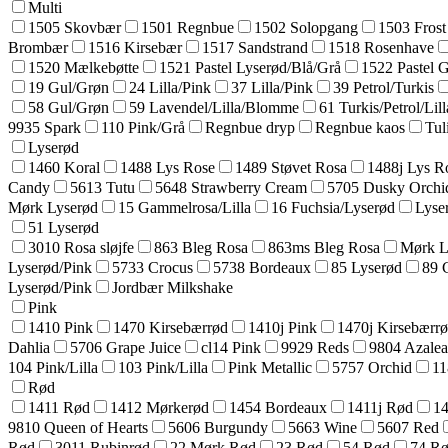
Multi
1505 Skovbær
1501 Regnbue
1502 Solopgang
1503 Frost
Brombær
1516 Kirsebær
1517 Sandstrand
1518 Rosenhave
1520 Mælkebøtte
1521 Pastel Lyserød/Blå/Grå
1522 Pastel 
19 Gul/Grøn
24 Lilla/Pink
37 Lilla/Pink
39 Petrol/Turkis
58 Gul/Grøn
59 Lavendel/Lilla/Blomme
61 Turkis/Petrol/Lill
9935 Spark
110 Pink/Grå
Regnbue dryp
Regnbue kaos
Tul
Lyserød
1460 Koral
1488 Lys Rose
1489 Støvet Rosa
1488j Lys R
Candy
5613 Tutu
5648 Strawberry Cream
5705 Dusky Orchi
Mørk Lyserød
15 Gammelrosa/Lilla
16 Fuchsia/Lyserød
Lyse
51 Lyserød
3010 Rosa sløjfe
863 Bleg Rosa
863ms Bleg Rosa
Mørk L
Lyserød/Pink
5733 Crocus
5738 Bordeaux
85 Lyserød
89 
Lyserød/Pink
Jordbær Milkshake
Pink
1410 Pink
1470 Kirsebærrød
1410j Pink
1470j Kirsebærr
Dahlia
5706 Grape Juice
cl14 Pink
9929 Reds
9804 Azale
104 Pink/Lilla
103 Pink/Lilla
Pink Metallic
5757 Orchid
11
Rød
1411 Rød
1412 Mørkerød
1454 Bordeaux
1411j Rød
14
9810 Queen of Hearts
5606 Burgundy
5663 Wine
5607 Red
Rød
3011 Rubinrød
22 Mørk Rød
23 Rød
54 Rød
74 R