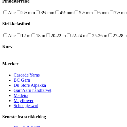
Pindestørrelse
Alle
2½ mm
3½ mm
4½ mm
5½ mm
6 mm
7½ m
Strikkefasthed
Alle
12 m
18 m
20-22 m
22-24 m
25-26 m
27-28 
Kurv
Mærker
Cascade Yarns
BC Garn
Du Store Alpakka
GarnYarn håndfarvet
Madeira
Mayflower
Scheepjeswol
Seneste fra strikkeblog