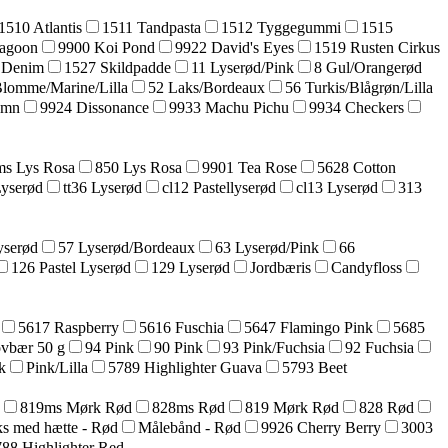
1510 Atlantis
1511 Tandpasta
1512 Tyggegummi
1515
agoon
9900 Koi Pond
9922 David's Eyes
1519 Rusten Cirkus
 Denim
1527 Skildpadde
11 Lyserød/Pink
8 Gul/Orangerød
Blomme/Marine/Lilla
52 Laks/Bordeaux
56 Turkis/Blågrøn/Lilla
umn
9924 Dissonance
9933 Machu Pichu
9934 Checkers
s Lys Rosa
850 Lys Rosa
9901 Tea Rose
5628 Cotton
Lyserød
tt36 Lyserød
cl12 Pastellyserød
cl13 Lyserød
313
yserød
57 Lyserød/Bordeaux
63 Lyserød/Pink
66
126 Pastel Lyserød
129 Lyserød
Jordbæris
Candyfloss
5617 Raspberry
5616 Fuschia
5647 Flamingo Pink
5685
ovbær 50 g
94 Pink
90 Pink
93 Pink/Fuchsia
92 Fuchsia
k
Pink/Lilla
5789 Highlighter Guava
5793 Beet
819ms Mørk Rød
828ms Rød
819 Mørk Rød
828 Rød
s med hætte - Rød
Målebånd - Rød
9926 Cherry Berry
3003
88 Highlighter Red