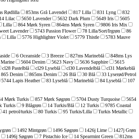
s Rødlilla
853ms Grå Lavendel
817 Lilla
831 Lyng
832
14 Lilac
5650 Lavender
5632 Dark Plum
5649 Iris
5605
Lilla
864 Mørk Syren
864ms Mørk Syren
9806 Iris Mix
weet Lavender
5743 Passion Flower
78 Lilla/Sort/Irgrøn
86
n
Lilla
5776 Highlighter Violet
5779 Thistle
5783 Mauve
aside
6 Oceanside
3 Breeze
827ms Marineblå
848ms Lys
 Marine
5604 Denim
5623 Navy
5636 Sapphire
5615
cl28 Pastelblå
cl29 Lyseblå
cl30 Lavendelblå
cl31 Mørkeblå
865 Denim
865ms Denim
26 Blå
30 Blå
33 Lyserød/Petrol
5744 Lapis Heather
83 Lyseblå
Marineblå
84 Lyseblå
107
44 Mørk Turkis
857 Mørk Søgrøn
5704 Dusty Turquoise
5654
k Turkis
9 Blågrøn
14 Turkis/Blå
12 Turkis
9785 Coastal
41 petrol/turkis
80 Turkis
95 Turkis/Lilla
Turkis Metallic
ygrøn
1492 Mintgrøn
1496 Søgrøn
1426j Lime
1427j Grøn
1496j Søgrøn
7 Pistachio Ice
14 Spearmint Green
812ms