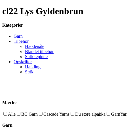
cl22 Lys Gyldenbrun
Kategorier
Garn
Tilbehør
Hæklenåle
Blandet tilbehør
Strikkepinde
Opskrifter
Hækling
Strik
Mærke
Alle
BC Garn
Cascade Yarns
Du store alpakka
GarnYarn
Garn