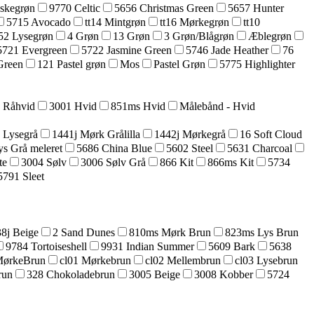
askegrøn
9770 Celtic
5656 Christmas Green
5657 Hunter
5715 Avocado
tt14 Mintgrøn
tt16 Mørkegrøn
tt10
52 Lysegrøn
4 Grøn
13 Grøn
3 Grøn/Blågrøn
Æblegrøn
5721 Evergreen
5722 Jasmine Green
5746 Jade Heather
76
Green
121 Pastel grøn
Mos
Pastel Grøn
5775 Highlighter
5 Råhvid
3001 Hvid
851ms Hvid
Målebånd - Hvid
 Lysegrå
1441j Mørk Grålilla
1442j Mørkegrå
16 Soft Cloud
ys Grå meleret
5686 China Blue
5602 Steel
5631 Charcoal
te
3004 Sølv
3006 Sølv Grå
866 Kit
866ms Kit
5734
5791 Sleet
8j Beige
2 Sand Dunes
810ms Mørk Brun
823ms Lys Brun
9784 Tortoiseshell
9931 Indian Summer
5609 Bark
5638
MørkeBrun
cl01 Mørkebrun
cl02 Mellembrun
cl03 Lysebrun
run
328 Chokoladebrun
3005 Beige
3008 Kobber
5724