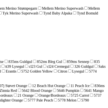
lem Merino Strømpegarn
Mellem Merino Superwash
Mellem
Tyk Merino Superwash
Tynd Baby Alpaka
Tynd Bomuld
ise
835ms Guldgul
852ms Bleg Gul
859ms Sennep
835
l
tt39 Lysegul
cl23 Gul
cl24 Cremegul
326 Guldgul
Saks
l
Erantis
5752 Golden Yellow
Citron
Lysegul
5774
97j Støvet Orange
12 Beach Hut Orange
11 Peach Ice
836ms
Zinnia Red
5642 Blood Orange
5646 Pumpkin
5641 Mango
Bordeaux
21 Orange
Orange/Bordeaux
5725 Carrot
5737
lighter Orange
5777 Pale Peach
5778 Melon
5790