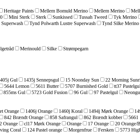
Heritage Paints
Mellem Bomuld Merino
Mellem Merino
Mel
20
Mini Sterk
Sterk
Sunkissed
Tussah Tweed
Tyk Merino
 Superwash
Tynd Polwarth Lustre Superwash
Tynd Silke Merino
lgetråd
Merinould
Silke
Strømpegarn
405j Gul
1435j Sennepsgul
15 Noonday Sun
22 Morning Sunr
5644 Lemon
5611 Butter
5707 Burnished Gold
tt37 Pastelgu
855ms Gul
5723 Gold Fusion
96 Gul
97 Pastelgul
Neongu
et Orange
1406j Orange
1460j Koral
1494j Mørk Orange
14
842 Brændt Orange
858 Safrangul
862 Brændt kobber
5661 
42 Orange
cl17 Mørk Orange
Orange
17 Orange
20 Orange/
ving Coral
124 Pastel orange
Morgenfrue
Fersken
5773 High