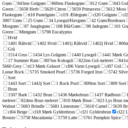
Grøn
843ms Gulgrøn
860ms Flaskegrøn
812 Grøn
843 Gu
Green
5658 Herb
5629 Citron
5659 Primavera
5612 Moss
Flaskegrøn
tt18 Pastelgrøn
cl19 Æblegrøn
cl20 Gulgrøn
cl
3007 Grøn
25 Grøn
34 Lysegul/Havgrøn
42 Grøn/Bordeaux
Mosgrøn
87 Junglegrøn
108 Blå/Grøn
98 Jadegrøn
101 Gr
Green
Mintgrøn
5798 Eucalyptus
Hvid
1401 Råhvid
1402 Hvid
1401j Råhvid
1402j Hvid
806m
Grå
1514 Grus
1434 Lys Grågrøn
1440 Lysegrå
1441 Mørk Grå
17 Summer Rain
807ms Koksgrå
822ms Grå meleret
841m
5660 Grey
tt13 Mørk Gråsort
cl06 Varm Lysegrå
cl07 Grå
Lunar Rock
5735 Smoked Pearl
5736 Forged Iron
5742 Silve
Sort
1443 Sort
1443j Sort
1 Rock Pool
809ms Sort
809 Sort
Brun
1507 Bark
1432 Brun
1436 Mørkebrun
1437 Rødbrun
meleret
824ms Brun meleret
810 Mørk Brun
823 Lys Brun me
Walnut
5683 Brindle
5681 Limestone
5610 Camel
5639 B
cl04 Beige
cl18 Mørk Gyldenbrun
cl21 Gyldenbrun
cl22 
Bronze
5758 Macadamia
5759 Latte
5761 Pumpkin Spice