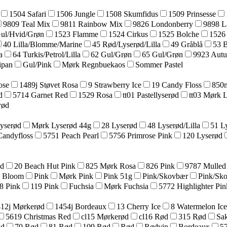
1504 Safari
1506 Jungle
1508 Skumfidus
1509 Prinsesse
9809 Teal Mix
9811 Rainbow Mix
9826 Londonberry
9898 L
Gul/Hvid/Grøn
1523 Flamme
1524 Cirkus
1525 Bolche
1526
40 Lilla/Blomme/Marine
45 Rød/Lyserød/Lilla
49 Gråblå
53 
a
64 Turkis/Petrol/Lilla
62 Gul/Grøn
65 Gul/Grøn
9923 Aut
ipan
Gul/Pink
Mørk Regnbuekaos
Sommer Pastel
ose
1489j Støvet Rosa
9 Strawberry Ice
19 Candy Floss
850m
d
5714 Garnet Red
1529 Rosa
tt01 Pastellyserød
tt03 Mørk 
rød
yserød
Mørk Lyserød 44g
28 Lyserød
48 Lyserød/Lilla
51 L
Candyfloss
5751 Peach Pearl
5756 Primrose Pink
120 Lyserød
ød
20 Beach Hut Pink
825 Mørk Rosa
826 Pink
9787 Mulled
a Bloom
Pink
Mørk Pink
Pink 51g
Pink/Skovbær
Pink/Sk
8 Pink
119 Pink
Fuchsia
Mørk Fuchsia
5772 Highlighter Pin
12j Mørkerød
1454j Bordeaux
13 Cherry Ice
8 Watermelon Ice
5619 Christmas Red
cl15 Mørkerød
cl16 Rød
315 Rød
Sak
ød
70 Rød
81 Rød
109 Rød
Rød
Rødvin
Bordeaux
57