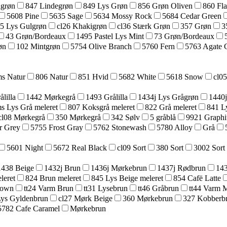
lgrøn
847 Lindegrøn
849 Lys Grøn
856 Grøn Oliven
860 Fl
5608 Pine
5635 Sage
5634 Mossy Rock
5684 Cedar Green
25 Lys Gulgrøn
cl26 Khakigrøn
cl36 Stærk Grøn
357 Grøn
3
43 Grøn/Bordeaux
1495 Pastel Lys Mint
73 Grøn/Bordeaux
øn
102 Mintgrøn
5754 Olive Branch
5760 Fern
5763 Agate 
s Natur
806 Natur
851 Hvid
5682 White
5618 Snow
cl0
lilla
1442 Mørkegrå
1493 Grålilla
1434j Lys Grågrøn
1440j
s Lys Grå meleret
807 Koksgrå meleret
822 Grå meleret
841 L
cl08 Mørkegrå
350 Mørkegrå
342 Sølv
5 gråblå
9921 Graphi
r Grey
5755 Frost Gray
5762 Stonewash
5780 Alloy
Grå
5601 Night
5672 Real Black
cl09 Sort
380 Sort
3002 Sort
1438 Beige
1432j Brun
1436j Mørkebrun
1437j Rødbrun
143
leret
824 Brun meleret
845 Lys Beige meleret
854 Cafë Latte
rown
tt24 Varm Brun
tt31 Lysebrun
tt46 Gråbrun
tt44 Varm 
Lys Gyldenbrun
cl27 Mørk Beige
360 Mørkebrun
327 Kobberb
5782 Cafe Caramel
Mørkebrun