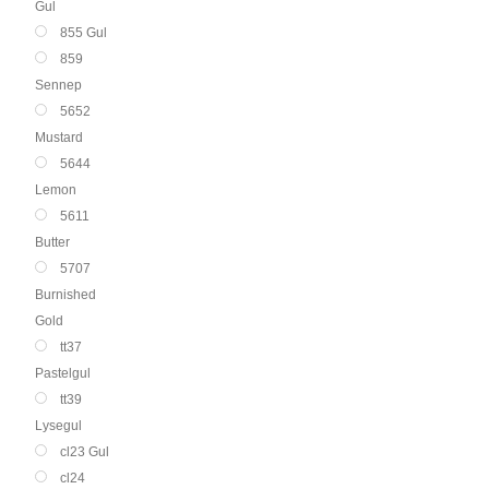
Gul
855 Gul
859
Sennep
5652
Mustard
5644
Lemon
5611
Butter
5707
Burnished
Gold
tt37
Pastelgul
tt39
Lysegul
cl23 Gul
cl24