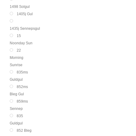
1498 Solgul
1405j Gul
1435j Sennepsgul
15
Noonday Sun
22
Morning
Sunrise
835ms
Guldgul
852ms
Bleg Gul
859ms
Sennep
835
Guldgul
852 Bleg