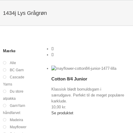
1434j Lys Grågrøn
Mærke
Alle
Vis indkøbskurv
/
BC Garn
ælg
Detaljer
Cascade
uligheder
Cotton 8/4 Junior
Yarns
Klassisk blødt bomuldsgarn i
Du store
særudgave. Perfekt til de meget populære
alpakka
karklude.
GarnYarn
10,00
kr.
håndfarvet
Se produktet
Madeira
Mayflower