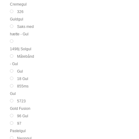
Cremegul
326
Guldgul
Saks med
hætte - Gul
1498j Solgul
Målebånd
- Gul
Gul
18 Gul
855ms
Gul
5723
Gold Fusion
96 Gul
97
Pastelgul
Neongul