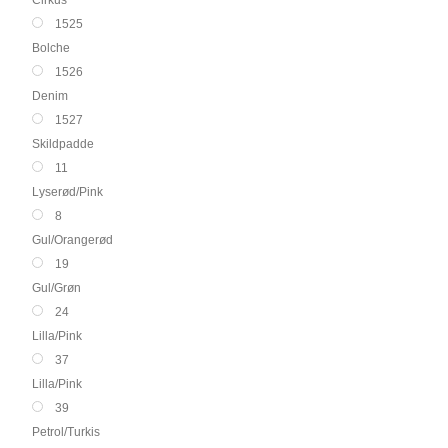
1525
Bolche
1526
Denim
1527
Skildpadde
11
Lyserød/Pink
8
Gul/Orangerød
19
Gul/Grøn
24
Lilla/Pink
37
Lilla/Pink
39
Petrol/Turkis