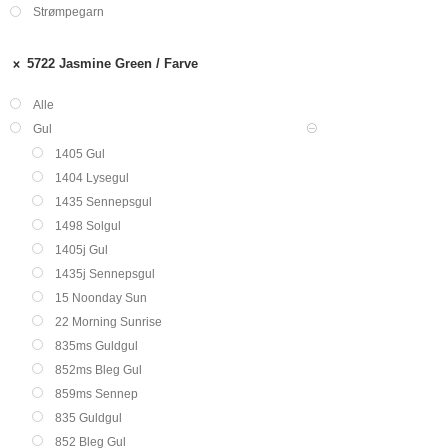
Strømpegarn
5722 Jasmine Green
Farve
Alle
Gul
1405 Gul
1404 Lysegul
1435 Sennepsgul
1498 Solgul
1405j Gul
1435j Sennepsgul
15 Noonday Sun
22 Morning Sunrise
835ms Guldgul
852ms Bleg Gul
859ms Sennep
835 Guldgul
852 Bleg Gul