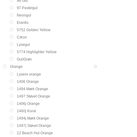
96 Gul
97 Pastelgul
Neongul
Erantis
5752 Golden Yellow
Citron
Lysegul
5774 Highlighter Yellow
Gul/Grøn
Orange
Lysere orange
1406 Orange
1494 Mørk Orange
1497 Støvet Orange
1406j Orange
1460j Koral
1494j Mørk Orange
1497j Støvet Orange
12 Beach Hut Orange