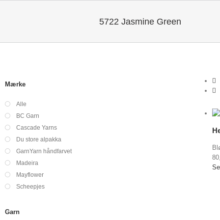
5722 Jasmine Green
Mærke
Alle
Vis indkøbskurv
/
BC Garn
Vælg
Detaljer
Cascade Yarns
muligheder
He
Du store alpakka
Bl
GarnYarn håndfarvet
80
Madeira
Se
Mayflower
Scheepjes
Garn