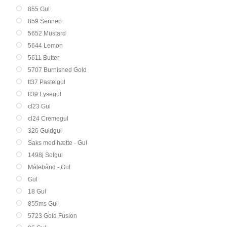
855 Gul
859 Sennep
5652 Mustard
5644 Lemon
5611 Butter
5707 Burnished Gold
tt37 Pastelgul
tt39 Lysegul
cl23 Gul
cl24 Cremegul
326 Guldgul
Saks med hætte - Gul
1498j Solgul
Målebånd - Gul
Gul
18 Gul
855ms Gul
5723 Gold Fusion