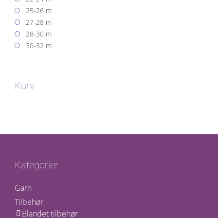
25-26 m
27-28 m
28-30 m
30-32 m
Kurv
Kategorier
Garn
Tilbehør
Blandet tilbehør