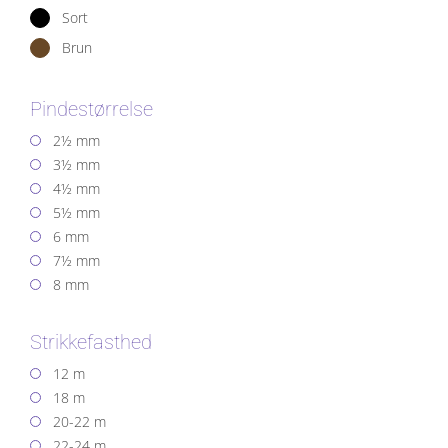
Sort
Brun
Pindestørrelse
2½ mm
3½ mm
4½ mm
5½ mm
6 mm
7½ mm
8 mm
Strikkefasthed
12 m
18 m
20-22 m
22-24 m