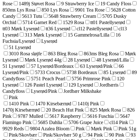
Rose
1489j Støvet Rosa
9 Strawberry Ice
19 Candy Floss
850ms Lys Rosa
850 Lys Rosa
9901 Tea Rose
5628 Cotton
Candy
5613 Tutu
5648 Strawberry Cream
5705 Dusky
Orchid
5714 Garnet Red
1529 Rosa
tt01 Pastellyserød
tt03 Mørk Lyserød
tt36 Lyserød
cl12 Pastellyserød
cl13
Lyserød
313 Mørk Lyserød
15 Gammelrosa/Lilla
16
Fuchsia/Lyserød
Lyserød
51 Lyserød
3010 Rosa sløjfe
863 Bleg Rosa
863ms Bleg Rosa
Mørk
Lyserød
Mørk Lyserød 44g
28 Lyserød
48 Lyserød/Lilla
51 Lyserød
57 Lyserød/Bordeaux
63 Lyserød/Pink
66
Lyserød/Pink
5733 Crocus
5738 Bordeaux
85 Lyserød
89
Candyfloss
5751 Peach Pearl
5756 Primrose Pink
120
Lyserød
126 Pastel Lyserød
129 Lyserød
Jordbæris
Candyfloss
Lyserød/Pink
Jordbær Milkshake
Pink
1410 Pink
1470 Kirsebærrød
1410j Pink
1470j Kirsebærrød
20 Beach Hut Pink
825 Mørk Rosa
826
Pink
9787 Mulled
5617 Raspberry
5616 Fuschia
5647
Flamingo Pink
5685 Dahlia
5706 Grape Juice
cl14 Pink
9929 Reds
9804 Azalea Bloom
Pink
Mørk Pink
Pink 51g
Pink/Skovbær
Pink/Skovbær 50 g
94 Pink
90 Pink
93