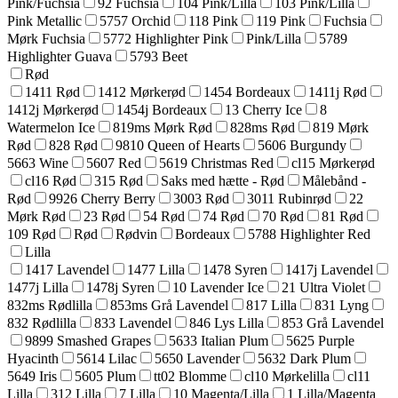
Pink/Fuchsia
92 Fuchsia
104 Pink/Lilla
103 Pink/Lilla
Pink Metallic
5757 Orchid
118 Pink
119 Pink
Fuchsia
Mørk Fuchsia
5772 Highlighter Pink
Pink/Lilla
5789
Highlighter Guava
5793 Beet
Rød
1411 Rød
1412 Mørkerød
1454 Bordeaux
1411j Rød
1412j Mørkerød
1454j Bordeaux
13 Cherry Ice
8
Watermelon Ice
819ms Mørk Rød
828ms Rød
819 Mørk
Rød
828 Rød
9810 Queen of Hearts
5606 Burgundy
5663 Wine
5607 Red
5619 Christmas Red
cl15 Mørkerød
cl16 Rød
315 Rød
Saks med hætte - Rød
Målebånd -
Rød
9926 Cherry Berry
3003 Rød
3011 Rubinrød
22
Mørk Rød
23 Rød
54 Rød
74 Rød
70 Rød
81 Rød
109 Rød
Rød
Rødvin
Bordeaux
5788 Highlighter Red
Lilla
1417 Lavendel
1477 Lilla
1478 Syren
1417j Lavendel
1477j Lilla
1478j Syren
10 Lavender Ice
21 Ultra Violet
832ms Rødlilla
853ms Grå Lavendel
817 Lilla
831 Lyng
832 Rødlilla
833 Lavendel
846 Lys Lilla
853 Grå Lavendel
9899 Smashed Grapes
5633 Italian Plum
5625 Purple
Hyacinth
5614 Lilac
5650 Lavender
5632 Dark Plum
5649 Iris
5605 Plum
tt02 Blomme
cl10 Mørkelilla
cl11
Lilla
312 Lilla
7 Lilla
10 Magenta/Lilla
1 Lilla/Magenta