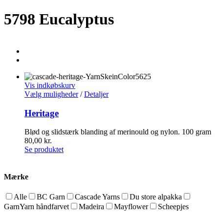
5798 Eucalyptus
Vis indkøbskurv
Vælg muligheder
/
Detaljer
Heritage
Blød og slidstærk blanding af merinould og nylon. 100 gram
80,00
kr.
Se produktet
Mærke
Alle
BC Garn
Cascade Yarns
Du store alpakka
GarnYarn håndfarvet
Madeira
Mayflower
Scheepjes