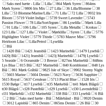
Saks med hætte - Lilla
Lilla
864 Mørk Syren
864ms
Mørk Syren
9806 Iris Mix
27 Lilla
36 Lilla/Blomme
38
Lilla
53 Blomme/Marine/Lilla
71 Lilla
72 Lilla
9932 Iris
Bloom
5719 Violet Indigo
5739 Sweet Lavender
5743
Passion Flower
78 Lilla/Sort/Irgrøn
86 Lyselilla
Mørk Lilla
91 Lilla
106 Lilla
105 Syren
Lilla Metallic
Krokus
123 Lilla
127 Lilla
Violet
Mørklilla
Syren
Lilla
5776
Highlighter Violet
5779 Thistle
5783 Mauve Mist
5796
Heirloom Lilac
Lilla/Petrol
Lyselilla
Blå
1420 Blå
1421 Jeansblå
1423 Marineblå
1479 Lyseblå
1420j Blå
1421j Jeansblå
1423j Marineblå
1479j Lyseblå
5 Seaside
6 Oceanside
3 Breeze
827ms Marineblå
848ms
Lys Blaa
815 Blå
827 Marineblå
840 Kornblomst
848 Lys
Blå
861 Mørk Gråblå
9825 Isle of Skye
9902 Stormy Night
5603 Marine
5604 Denim
5623 Navy
5636 Sapphire
5615 Royal
5637 Cerulean
5713 Placid Blue
1528 Iris
1530 Bølge
tt17 Lyseblå
tt35 Mørkeblå
tt41 Mørk Blågrå
tt30 Blågrå
cl28 Pastelblå
cl29 Lyseblå
cl30 Lavendelblå
cl31 Mørkeblå
cl32 Marineblå
338 Blå
333 Lyseblå
6 Blå
2 Blå
Saks med hætte - Blå
Målebånd - Blå
9920 Denim
3012 Lapisblå
865 Denim
865ms Denim
26 Blå
30