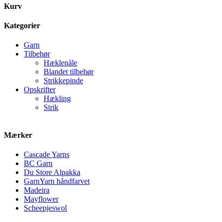
Kurv
Kategorier
Garn
Tilbehør
Hæklenåle
Blandet tilbehør
Strikkepinde
Opskrifter
Hækling
Strik
Mærker
Cascade Yarns
BC Garn
Du Store Alpakka
GarnYarn håndfarvet
Madeira
Mayflower
Scheepjeswol