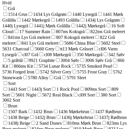
Hvid
Grå
1514 Grus
1434 Lys Grågrøn
1440 Lysegrå
1441 Mørk
Grålilla
1442 Mørkegrå
1493 Grålilla
1434j Lys Grågrøn
1440j Lysegrå
1441j Mørk Grålilla
1442j Mørkegrå
16 Soft
Cloud
17 Summer Rain
807ms Koksgrå
822ms Grå meleret
841ms Lys Grå meleret
807 Koksgrå meleret
822 Grå
meleret
841 Lys Grå meleret
5686 China Blue
5602 Steel
5631 Charcoal
5660 Grey
tt13 Mørk Gråsort
cl06 Varm
Lysegrå
cl07 Grå
cl08 Mørkegrå
350 Mørkegrå
342 Sølv
5 gråblå
9921 Graphite
3004 Sølv
3006 Sølv Grå
866
Kit
866ms Kit
5734 Lunar Rock
5735 Smoked Pearl
5736 Forged Iron
5742 Silver Grey
5755 Frost Gray
5762
Stonewash
5780 Alloy
Grå
5791 Sleet
Sort
1443 Sort
1443j Sort
1 Rock Pool
809ms Sort
809
Sort
5601 Night
5672 Real Black
cl09 Sort
380 Sort
3002 Sort
Brun
1507 Bark
1432 Brun
1436 Mørkebrun
1437 Rødbrun
1438 Beige
1432j Brun
1436j Mørkebrun
1437j Rødbrun
1438j Beige
2 Sand Dunes
810ms Mørk Brun
823ms Lys
Brun meleret
824ms Brun meleret
810 Mørk Brun
823 Lys