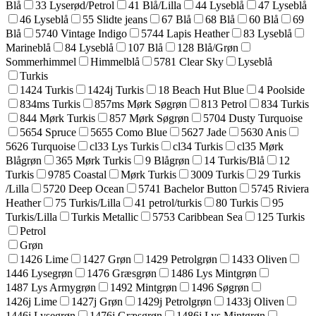
Blå
33 Lyserød/Petrol
41 Blå/Lilla
44 Lyseblå
47 Lyseblå
46 Lyseblå
55 Slidte jeans
67 Blå
68 Blå
60 Blå
69
Blå
5740 Vintage Indigo
5744 Lapis Heather
83 Lyseblå
Marineblå
84 Lyseblå
107 Blå
128 Blå/Grøn
Sommerhimmel
Himmelblå
5781 Clear Sky
Lyseblå
Turkis
1424 Turkis
1424j Turkis
18 Beach Hut Blue
4 Poolside
834ms Turkis
857ms Mørk Søgrøn
813 Petrol
834 Turkis
844 Mørk Turkis
857 Mørk Søgrøn
5704 Dusty Turquoise
5654 Spruce
5655 Como Blue
5627 Jade
5630 Anis
5626 Turquoise
cl33 Lys Turkis
cl34 Turkis
cl35 Mørk
Blågrøn
365 Mørk Turkis
9 Blågrøn
14 Turkis/Blå
12
Turkis
9785 Coastal
Mørk Turkis
3009 Turkis
29 Turkis
/Lilla
5720 Deep Ocean
5741 Bachelor Button
5745 Riviera
Heather
75 Turkis/Lilla
41 petrol/turkis
80 Turkis
95
Turkis/Lilla
Turkis Metallic
5753 Caribbean Sea
125 Turkis
Petrol
Grøn
1426 Lime
1427 Grøn
1429 Petrolgrøn
1433 Oliven
1446 Lysegrøn
1476 Græsgrøn
1486 Lys Mintgrøn
1487 Lys Armygrøn
1492 Mintgrøn
1496 Søgrøn
1426j Lime
1427j Grøn
1429j Petrolgrøn
1433j Oliven
1446j Lysegrøn
1476j Græsgrøn
1486j Lys Mintgrøn