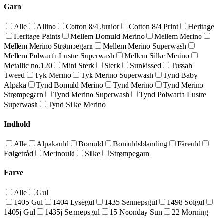
Garn
Alle
Allino
Cotton 8/4 Junior
Cotton 8/4 Print
Heritage
Heritage Paints
Mellem Bomuld Merino
Mellem Merino
Mellem Merino Strømpegarn
Mellem Merino Superwash
Mellem Polwarth Lustre Superwash
Mellem Silke Merino
Metallic no.120
Mini Sterk
Sterk
Sunkissed
Tussah
Tweed
Tyk Merino
Tyk Merino Superwash
Tynd Baby
Alpaka
Tynd Bomuld Merino
Tynd Merino
Tynd Merino
Strømpegarn
Tynd Merino Superwash
Tynd Polwarth Lustre
Superwash
Tynd Silke Merino
Indhold
Alle
Alpakauld
Bomuld
Bomuldsblanding
Fåreuld
Følgetråd
Merinould
Silke
Strømpegarn
Farve
Alle
Gul
1405 Gul
1404 Lysegul
1435 Sennepsgul
1498 Solgul
1405j Gul
1435j Sennepsgul
15 Noonday Sun
22 Morning