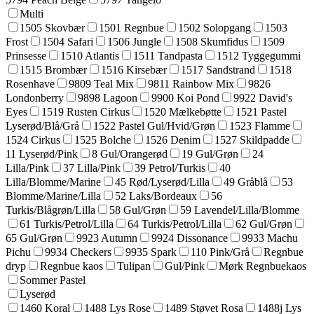
Multi
1505 Skovbær
1501 Regnbue
1502 Solopgang
1503
Frost
1504 Safari
1506 Jungle
1508 Skumfidus
1509
Prinsesse
1510 Atlantis
1511 Tandpasta
1512 Tyggegummi
1515 Brombær
1516 Kirsebær
1517 Sandstrand
1518
Rosenhave
9809 Teal Mix
9811 Rainbow Mix
9826
Londonberry
9898 Lagoon
9900 Koi Pond
9922 David's
Eyes
1519 Rusten Cirkus
1520 Mælkebøtte
1521 Pastel
Lyserød/Blå/Grå
1522 Pastel Gul/Hvid/Grøn
1523 Flamme
1524 Cirkus
1525 Bolche
1526 Denim
1527 Skildpadde
11 Lyserød/Pink
8 Gul/Orangerød
19 Gul/Grøn
24
Lilla/Pink
37 Lilla/Pink
39 Petrol/Turkis
40
Lilla/Blomme/Marine
45 Rød/Lyserød/Lilla
49 Gråblå
53
Blomme/Marine/Lilla
52 Laks/Bordeaux
56
Turkis/Blågrøn/Lilla
58 Gul/Grøn
59 Lavendel/Lilla/Blomme
61 Turkis/Petrol/Lilla
64 Turkis/Petrol/Lilla
62 Gul/Grøn
65 Gul/Grøn
9923 Autumn
9924 Dissonance
9933 Machu
Pichu
9934 Checkers
9935 Spark
110 Pink/Grå
Regnbue
dryp
Regnbue kaos
Tulipan
Gul/Pink
Mørk Regnbuekaos
Sommer Pastel
Lyserød
1460 Koral
1488 Lys Rose
1489 Støvet Rosa
1488j Lys