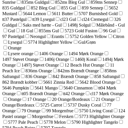
Sunrise
835ms Guldgul
852ms Bleg Gul
859ms Sennep
835 Guldgul
852 Bleg Gul
855 Gul
859 Sennep
5652
Mustard
5644 Lemon
5611 Butter
5707 Burnished Gold
tt37 Pastelgul
tt39 Lysegul
cl23 Gul
cl24 Cremegul
326
Guldgul
Saks med hætte - Gul
1498j Solgul
Målebånd - Gul
Gul
18 Gul
855ms Gul
5723 Gold Fusion
96 Gul
97 Pastelgul
Neongul
Erantis
5752 Golden Yellow
Citron
Lysegul
5774 Highlighter Yellow
Gul/Grøn
Orange
Lysere orange
1406 Orange
1494 Mørk Orange
1497 Støvet Orange
1406j Orange
1460j Koral
1494j Mørk
Orange
1497j Støvet Orange
12 Beach Hut Orange
11
Peach Ice
836ms Orange
842ms Brændt Orange
858ms
Safrangul
836 Orange
842 Brændt Orange
858 Safrangul
862 Brændt kobber
5661 Zinnia Red
5642 Blood Orange
5646 Pumpkin
5641 Mango
5640 Cinnamon
tt04 Mørk
Orange
tt05 Brændt Orange
tt42 Orange
cl17 Mørk Orange
Orange
17 Orange
20 Orange/Bordeaux
21 Orange
Orange/Bordeaux
5725 Carrot
5737 Dusky Coral
77
Orange
79 Orange
99 Morgenfrue
5750 Living Coral
124
Pastel orange
Morgenfrue
Fersken
5773 Highlighter Orange
5777 Pale Peach
5778 Melon
5790 Highlighter Tangelo
5794 Peach Beige
5797 Tangelo