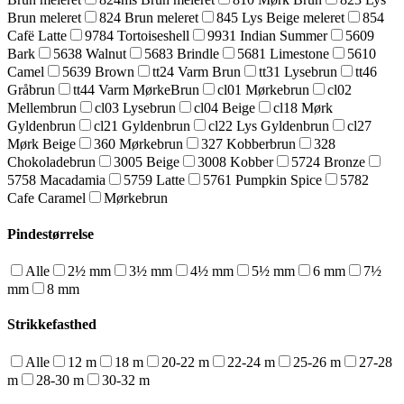
Brun meleret
824 Brun meleret
845 Lys Beige meleret
854
Cafë Latte
9784 Tortoiseshell
9931 Indian Summer
5609
Bark
5638 Walnut
5683 Brindle
5681 Limestone
5610
Camel
5639 Brown
tt24 Varm Brun
tt31 Lysebrun
tt46
Gråbrun
tt44 Varm MørkeBrun
cl01 Mørkebrun
cl02
Mellembrun
cl03 Lysebrun
cl04 Beige
cl18 Mørk
Gyldenbrun
cl21 Gyldenbrun
cl22 Lys Gyldenbrun
cl27
Mørk Beige
360 Mørkebrun
327 Kobberbrun
328
Chokoladebrun
3005 Beige
3008 Kobber
5724 Bronze
5758 Macadamia
5759 Latte
5761 Pumpkin Spice
5782
Cafe Caramel
Mørkebrun
Pindestørrelse
Alle
2½ mm
3½ mm
4½ mm
5½ mm
6 mm
7½
mm
8 mm
Strikkefasthed
Alle
12 m
18 m
20-22 m
22-24 m
25-26 m
27-28
m
28-30 m
30-32 m