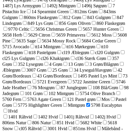
1487j Lys Armygrøn
1492j Mintgrøn
1496j Søgrøn
7
Pistachio Ice
14 Spearmint Green
812ms Grøn
843ms
Gulgrøn
860ms Flaskegrøn
812 Grøn
843 Gulgrøn
847
Lindegrøn
849 Lys Grøn
856 Grøn Oliven
860 Flaskegrøn
9770 Celtic
5656 Christmas Green
5657 Hunter Green
5658 Herb
5629 Citron
5659 Primavera
5612 Moss
5608
Pine
5635 Sage
5634 Mossy Rock
5684 Cedar Green
5715 Avocado
tt14 Mintgrøn
tt16 Mørkegrøn
tt10
Flaskegrøn
tt18 Pastelgrøn
cl19 Æblegrøn
cl20 Gulgrøn
cl25 Lys Gulgrøn
cl26 Khakigrøn
cl36 Stærk Grøn
357
Grøn
352 Lysegrøn
4 Grøn
13 Grøn
3 Grøn/Blågrøn
Æblegrøn
3007 Grøn
25 Grøn
34 Lysegul/Havgrøn
42
Grøn/Bordeaux
43 Grøn/Bordeaux
1495 Pastel Lys Mint
73
Grøn/Bordeaux
5721 Evergreen
5722 Jasmine Green
5746
Jade Heather
76 Mosgrøn
87 Junglegrøn
108 Blå/Grøn
98
Jadegrøn
101 Grøn
102 Mintgrøn
5754 Olive Branch
5760 Fern
5763 Agate Green
121 Pastel grøn
Mos
Pastel
Grøn
5775 Highlighter Green
Mintgrøn
5798 Eucalyptus
Hvid
1401 Råhvid
1402 Hvid
1401j Råhvid
1402j Hvid
806ms Natur
806 Natur
851 Hvid
5682 White
5618
Snow
cl05 Råhvid
3001 Hvid
851ms Hvid
Målebånd -