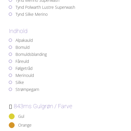
Tynd Merino Superwash
Tynd Polwarth Lustre Superwash
Tynd Silke Merino
Indhold
Alpakauld
Bomuld
Bomuldsblanding
Fåreuld
Følgetråd
Merinould
Silke
Strømpegarn
843ms Gulgrøn
Farve
Gul
Orange