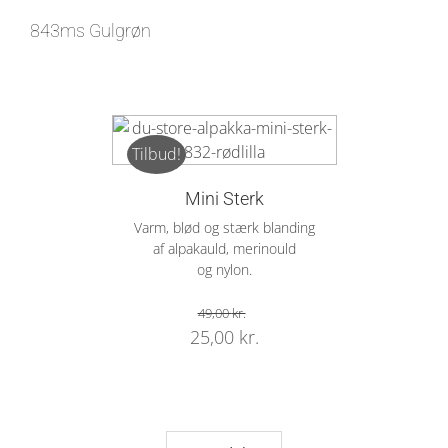
843ms Gulgrøn
Tilbud!
Mini Sterk
Varm, blød og stærk blanding
af alpakauld, merinould
og nylon.
49,00
kr.
Original
Current
25,00
kr.
price
price
was:
is:
49,00 kr..
25,00 kr..