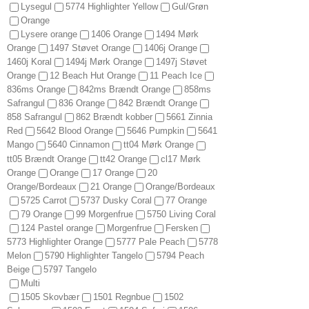
Lysegul
5774 Highlighter Yellow
Gul/Grøn
Orange
Lysere orange
1406 Orange
1494 Mørk
Orange
1497 Støvet Orange
1406j Orange
1460j Koral
1494j Mørk Orange
1497j Støvet
Orange
12 Beach Hut Orange
11 Peach Ice
836ms Orange
842ms Brændt Orange
858ms
Safrangul
836 Orange
842 Brændt Orange
858 Safrangul
862 Brændt kobber
5661 Zinnia
Red
5642 Blood Orange
5646 Pumpkin
5641
Mango
5640 Cinnamon
tt04 Mørk Orange
tt05 Brændt Orange
tt42 Orange
cl17 Mørk
Orange
Orange
17 Orange
20
Orange/Bordeaux
21 Orange
Orange/Bordeaux
5725 Carrot
5737 Dusky Coral
77 Orange
79 Orange
99 Morgenfrue
5750 Living Coral
124 Pastel orange
Morgenfrue
Fersken
5773 Highlighter Orange
5777 Pale Peach
5778
Melon
5790 Highlighter Tangelo
5794 Peach
Beige
5797 Tangelo
Multi
1505 Skovbær
1501 Regnbue
1502