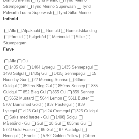
Bomuld Merino
Tynd Merino
Tynd Merino
Strømpegarn
Tynd Merino Superwash
Tynd
Polwarth Lustre Superwash
Tynd Silke Merino
Indhold
Alle
Alpakauld
Bomuld
Bomuldsblanding
Fåreuld
Følgetråd
Merinould
Silke
Strømpegarn
Farve
Alle
Gul
1405 Gul
1404 Lysegul
1435 Sennepsgul
1498 Solgul
1405j Gul
1435j Sennepsgul
15
Noonday Sun
22 Morning Sunrise
835ms
Guldgul
852ms Bleg Gul
859ms Sennep
835
Guldgul
852 Bleg Gul
855 Gul
859 Sennep
5652 Mustard
5644 Lemon
5611 Butter
5707 Burnished Gold
tt37 Pastelgul
tt39
Lysegul
cl23 Gul
cl24 Cremegul
326 Guldgul
Saks med hætte - Gul
1498j Solgul
Målebånd - Gul
Gul
18 Gul
855ms Gul
5723 Gold Fusion
96 Gul
97 Pastelgul
Neongul
Erantis
5752 Golden Yellow
Citron