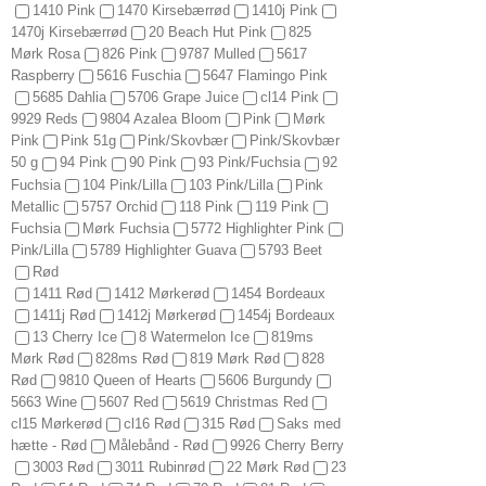
1410 Pink
1470 Kirsebærrød
1410j Pink
1470j Kirsebærrød
20 Beach Hut Pink
825
Mørk Rosa
826 Pink
9787 Mulled
5617
Raspberry
5616 Fuschia
5647 Flamingo Pink
5685 Dahlia
5706 Grape Juice
cl14 Pink
9929 Reds
9804 Azalea Bloom
Pink
Mørk
Pink
Pink 51g
Pink/Skovbær
Pink/Skovbær
50 g
94 Pink
90 Pink
93 Pink/Fuchsia
92
Fuchsia
104 Pink/Lilla
103 Pink/Lilla
Pink
Metallic
5757 Orchid
118 Pink
119 Pink
Fuchsia
Mørk Fuchsia
5772 Highlighter Pink
Pink/Lilla
5789 Highlighter Guava
5793 Beet
Rød
1411 Rød
1412 Mørkerød
1454 Bordeaux
1411j Rød
1412j Mørkerød
1454j Bordeaux
13 Cherry Ice
8 Watermelon Ice
819ms
Mørk Rød
828ms Rød
819 Mørk Rød
828
Rød
9810 Queen of Hearts
5606 Burgundy
5663 Wine
5607 Red
5619 Christmas Red
cl15 Mørkerød
cl16 Rød
315 Rød
Saks med
hætte - Rød
Målebånd - Rød
9926 Cherry Berry
3003 Rød
3011 Rubinrød
22 Mørk Rød
23