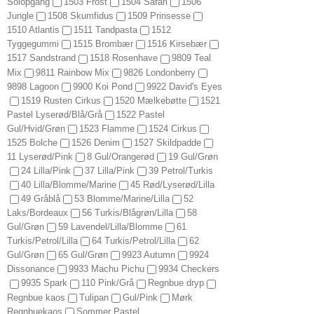
Solopgang
1503 Frost
1504 Safari
1506
Jungle
1508 Skumfidus
1509 Prinsesse
1510 Atlantis
1511 Tandpasta
1512
Tyggegummi
1515 Brombær
1516 Kirsebær
1517 Sandstrand
1518 Rosenhave
9809 Teal
Mix
9811 Rainbow Mix
9826 Londonberry
9898 Lagoon
9900 Koi Pond
9922 David's Eyes
1519 Rusten Cirkus
1520 Mælkebøtte
1521
Pastel Lyserød/Blå/Grå
1522 Pastel
Gul/Hvid/Grøn
1523 Flamme
1524 Cirkus
1525 Bolche
1526 Denim
1527 Skildpadde
11 Lyserød/Pink
8 Gul/Orangerød
19 Gul/Grøn
24 Lilla/Pink
37 Lilla/Pink
39 Petrol/Turkis
40 Lilla/Blomme/Marine
45 Rød/Lyserød/Lilla
49 Gråblå
53 Blomme/Marine/Lilla
52
Laks/Bordeaux
56 Turkis/Blågrøn/Lilla
58
Gul/Grøn
59 Lavendel/Lilla/Blomme
61
Turkis/Petrol/Lilla
64 Turkis/Petrol/Lilla
62
Gul/Grøn
65 Gul/Grøn
9923 Autumn
9924
Dissonance
9933 Machu Pichu
9934 Checkers
9935 Spark
110 Pink/Grå
Regnbue dryp
Regnbue kaos
Tulipan
Gul/Pink
Mørk
Regnbuekaos
Sommer Pastel