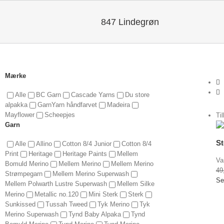
847 Lindegrøn
Mærke
Alle
BC Garn
Cascade Yarns
Du store
alpakka
GarnYarn håndfarvet
Madeira
Mayflower
Scheepjes
Ti
Vis indkøbskurv
Garn
/
Vælg
Detaljer
muligheder
St
Alle
Allino
Cotton 8/4 Junior
Cotton 8/4
Print
Heritage
Heritage Paints
Mellem
Va
Bomuld Merino
Mellem Merino
Mellem Merino
49
Strømpegarn
Mellem Merino Superwash
Se
Mellem Polwarth Lustre Superwash
Mellem Silke
Merino
Metallic no.120
Mini Sterk
Sterk
Sunkissed
Tussah Tweed
Tyk Merino
Tyk
Merino Superwash
Tynd Baby Alpaka
Tynd