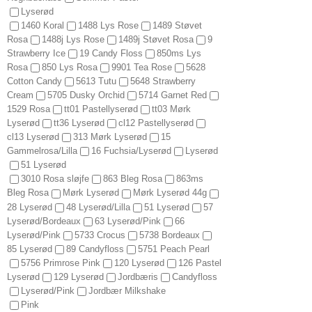
Lyserød
1460 Koral
1488 Lys Rose
1489 Støvet
Rosa
1488j Lys Rose
1489j Støvet Rosa
9
Strawberry Ice
19 Candy Floss
850ms Lys
Rosa
850 Lys Rosa
9901 Tea Rose
5628
Cotton Candy
5613 Tutu
5648 Strawberry
Cream
5705 Dusky Orchid
5714 Garnet Red
1529 Rosa
tt01 Pastellyserød
tt03 Mørk
Lyserød
tt36 Lyserød
cl12 Pastellyserød
cl13 Lyserød
313 Mørk Lyserød
15
Gammelrosa/Lilla
16 Fuchsia/Lyserød
Lyserød
51 Lyserød
3010 Rosa sløjfe
863 Bleg Rosa
863ms
Bleg Rosa
Mørk Lyserød
Mørk Lyserød 44g
28 Lyserød
48 Lyserød/Lilla
51 Lyserød
57
Lyserød/Bordeaux
63 Lyserød/Pink
66
Lyserød/Pink
5733 Crocus
5738 Bordeaux
85 Lyserød
89 Candyfloss
5751 Peach Pearl
5756 Primrose Pink
120 Lyserød
126 Pastel
Lyserød
129 Lyserød
Jordbæris
Candyfloss
Lyserød/Pink
Jordbær Milkshake
Pink