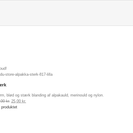
lbud!
erk
rm, blød og stærk blanding af alpakauld, merinould og nylon.
Original
Current
,00
kr.
25,00
kr.
price
price
 produktet
was:
is:
49,00 kr..
25,00 kr..