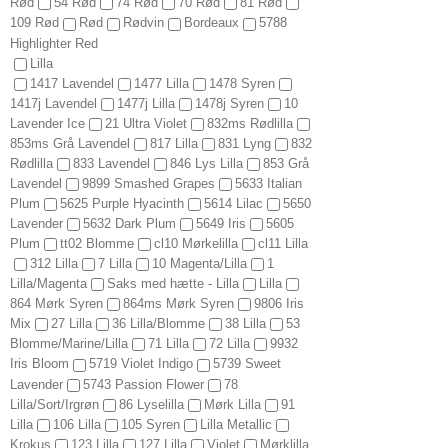
Rød
54 Rød
74 Rød
70 Rød
81 Rød
109 Rød
Rød
Rødvin
Bordeaux
5788
Highlighter Red
Lilla
1417 Lavendel
1477 Lilla
1478 Syren
1417j Lavendel
1477j Lilla
1478j Syren
10
Lavender Ice
21 Ultra Violet
832ms Rødlilla
853ms Grå Lavendel
817 Lilla
831 Lyng
832
Rødlilla
833 Lavendel
846 Lys Lilla
853 Grå
Lavendel
9899 Smashed Grapes
5633 Italian
Plum
5625 Purple Hyacinth
5614 Lilac
5650
Lavender
5632 Dark Plum
5649 Iris
5605
Plum
tt02 Blomme
cl10 Mørkelilla
cl11 Lilla
312 Lilla
7 Lilla
10 Magenta/Lilla
1
Lilla/Magenta
Saks med hætte - Lilla
Lilla
864 Mørk Syren
864ms Mørk Syren
9806 Iris
Mix
27 Lilla
36 Lilla/Blomme
38 Lilla
53
Blomme/Marine/Lilla
71 Lilla
72 Lilla
9932
Iris Bloom
5719 Violet Indigo
5739 Sweet
Lavender
5743 Passion Flower
78
Lilla/Sort/Irgrøn
86 Lyselilla
Mørk Lilla
91
Lilla
106 Lilla
105 Syren
Lilla Metallic
Krokus
123 Lilla
127 Lilla
Violet
Mørklilla