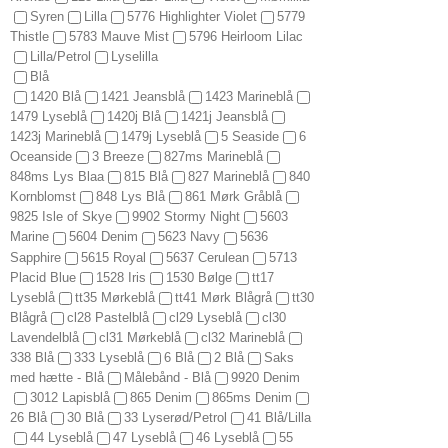
Syren
Lilla
5776 Highlighter Violet
5779
Thistle
5783 Mauve Mist
5796 Heirloom Lilac
Lilla/Petrol
Lyselilla
Blå
1420 Blå
1421 Jeansblå
1423 Marineblå
1479 Lyseblå
1420j Blå
1421j Jeansblå
1423j Marineblå
1479j Lyseblå
5 Seaside
6
Oceanside
3 Breeze
827ms Marineblå
848ms Lys Blaa
815 Blå
827 Marineblå
840
Kornblomst
848 Lys Blå
861 Mørk Gråblå
9825 Isle of Skye
9902 Stormy Night
5603
Marine
5604 Denim
5623 Navy
5636
Sapphire
5615 Royal
5637 Cerulean
5713
Placid Blue
1528 Iris
1530 Bølge
tt17
Lyseblå
tt35 Mørkeblå
tt41 Mørk Blågrå
tt30
Blågrå
cl28 Pastelblå
cl29 Lyseblå
cl30
Lavendelblå
cl31 Mørkeblå
cl32 Marineblå
338 Blå
333 Lyseblå
6 Blå
2 Blå
Saks
med hætte - Blå
Målebånd - Blå
9920 Denim
3012 Lapisblå
865 Denim
865ms Denim
26 Blå
30 Blå
33 Lyserød/Petrol
41 Blå/Lilla
44 Lyseblå
47 Lyseblå
46 Lyseblå
55