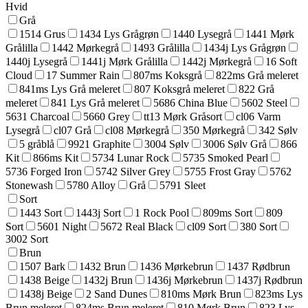
Hvid
Grå
1514 Grus
1434 Lys Grågrøn
1440 Lysegrå
1441 Mørk
Grålilla
1442 Mørkegrå
1493 Grålilla
1434j Lys Grågrøn
1440j Lysegrå
1441j Mørk Grålilla
1442j Mørkegrå
16 Soft
Cloud
17 Summer Rain
807ms Koksgrå
822ms Grå meleret
841ms Lys Grå meleret
807 Koksgrå meleret
822 Grå
meleret
841 Lys Grå meleret
5686 China Blue
5602 Steel
5631 Charcoal
5660 Grey
tt13 Mørk Gråsort
cl06 Varm
Lysegrå
cl07 Grå
cl08 Mørkegrå
350 Mørkegrå
342 Sølv
5 gråblå
9921 Graphite
3004 Sølv
3006 Sølv Grå
866
Kit
866ms Kit
5734 Lunar Rock
5735 Smoked Pearl
5736 Forged Iron
5742 Silver Grey
5755 Frost Gray
5762
Stonewash
5780 Alloy
Grå
5791 Sleet
Sort
1443 Sort
1443j Sort
1 Rock Pool
809ms Sort
809
Sort
5601 Night
5672 Real Black
cl09 Sort
380 Sort
3002 Sort
Brun
1507 Bark
1432 Brun
1436 Mørkebrun
1437 Rødbrun
1438 Beige
1432j Brun
1436j Mørkebrun
1437j Rødbrun
1438j Beige
2 Sand Dunes
810ms Mørk Brun
823ms Lys
Brun meleret
824ms Brun meleret
810 Mørk Brun
823 Lys