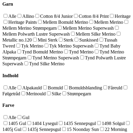
Garn
Alle
Allino
Cotton 8/4 Junior
Cotton 8/4 Print
Heritage
Heritage Paints
Mellem Bomuld Merino
Mellem Merino
Mellem Merino Strømpegarn
Mellem Merino Superwash
Mellem Polwarth Lustre Superwash
Mellem Silke Merino
Metallic no.120
Mini Sterk
Sterk
Sunkissed
Tussah
Tweed
Tyk Merino
Tyk Merino Superwash
Tynd Baby
Alpaka
Tynd Bomuld Merino
Tynd Merino
Tynd Merino
Strømpegarn
Tynd Merino Superwash
Tynd Polwarth Lustre
Superwash
Tynd Silke Merino
Indhold
Alle
Alpakauld
Bomuld
Bomuldsblanding
Fåreuld
Følgetråd
Merinould
Silke
Strømpegarn
Farve
Alle
Gul
1405 Gul
1404 Lysegul
1435 Sennepsgul
1498 Solgul
1405j Gul
1435j Sennepsgul
15 Noonday Sun
22 Morning