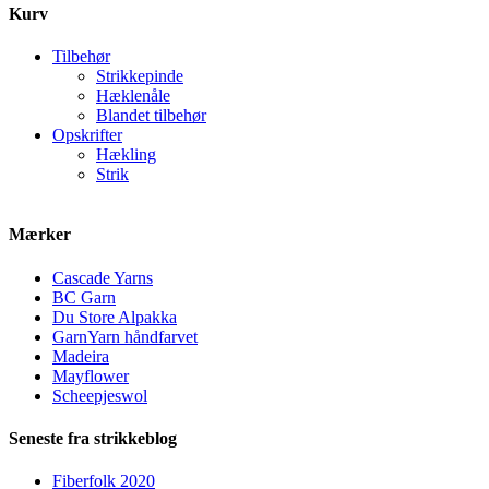
Kurv
Tilbehør
Strikkepinde
Hæklenåle
Blandet tilbehør
Opskrifter
Hækling
Strik
Mærker
Cascade Yarns
BC Garn
Du Store Alpakka
GarnYarn håndfarvet
Madeira
Mayflower
Scheepjeswol
Seneste fra strikkeblog
Fiberfolk 2020