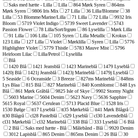
Saks med hætte - Lilla
Lilla
864 Mørk Syren
864ms
Mørk Syren
9806 Iris Mix
27 Lilla
36 Lilla/Blomme
38
Lilla
53 Blomme/Marine/Lilla
71 Lilla
72 Lilla
9932 Iris
Bloom
5719 Violet Indigo
5739 Sweet Lavender
5743
Passion Flower
78 Lilla/Sort/Irgrøn
86 Lyselilla
Mørk Lilla
91 Lilla
106 Lilla
105 Syren
Lilla Metallic
Krokus
123 Lilla
127 Lilla
Violet
Mørklilla
Syren
Lilla
5776
Highlighter Violet
5779 Thistle
5783 Mauve Mist
5796
Heirloom Lilac
Lilla/Petrol
Lyselilla
Blå
1420 Blå
1421 Jeansblå
1423 Marineblå
1479 Lyseblå
1420j Blå
1421j Jeansblå
1423j Marineblå
1479j Lyseblå
5 Seaside
6 Oceanside
3 Breeze
827ms Marineblå
848ms
Lys Blaa
815 Blå
827 Marineblå
840 Kornblomst
848 Lys
Blå
861 Mørk Gråblå
9825 Isle of Skye
9902 Stormy Night
5603 Marine
5604 Denim
5623 Navy
5636 Sapphire
5615 Royal
5637 Cerulean
5713 Placid Blue
1528 Iris
1530 Bølge
tt17 Lyseblå
tt35 Mørkeblå
tt41 Mørk Blågrå
tt30 Blågrå
cl28 Pastelblå
cl29 Lyseblå
cl30 Lavendelblå
cl31 Mørkeblå
cl32 Marineblå
338 Blå
333 Lyseblå
6 Blå
2 Blå
Saks med hætte - Blå
Målebånd - Blå
9920 Denim
3012 Lapisblå
865 Denim
865ms Denim
26 Blå
30