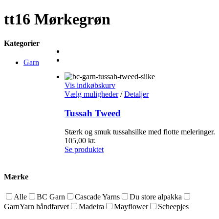
tt16 Mørkegrøn
Kategorier
Garn
Vis indkøbskurv
Vælg muligheder
/
Detaljer
Tussah Tweed
Stærk og smuk tussahsilke med flotte meleringer.
105,00
kr.
Se produktet
Mærke
Alle
BC Garn
Cascade Yarns
Du store alpakka
GarnYarn håndfarvet
Madeira
Mayflower
Scheepjes