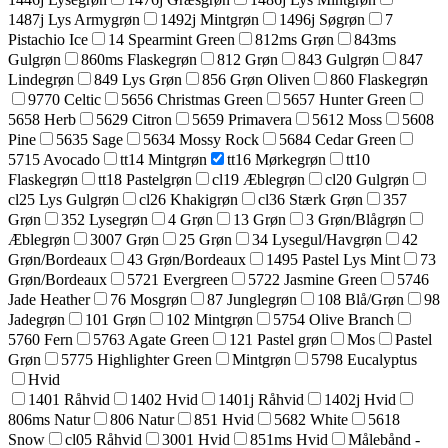
1487j Lys Armygrøn
1492j Mintgrøn
1496j Søgrøn
7
Pistachio Ice
14 Spearmint Green
812ms Grøn
843ms
Gulgrøn
860ms Flaskegrøn
812 Grøn
843 Gulgrøn
847
Lindegrøn
849 Lys Grøn
856 Grøn Oliven
860 Flaskegrøn
9770 Celtic
5656 Christmas Green
5657 Hunter Green
5658 Herb
5629 Citron
5659 Primavera
5612 Moss
5608
Pine
5635 Sage
5634 Mossy Rock
5684 Cedar Green
5715 Avocado
tt14 Mintgrøn
tt16 Mørkegrøn
tt10
Flaskegrøn
tt18 Pastelgrøn
cl19 Æblegrøn
cl20 Gulgrøn
cl25 Lys Gulgrøn
cl26 Khakigrøn
cl36 Stærk Grøn
357
Grøn
352 Lysegrøn
4 Grøn
13 Grøn
3 Grøn/Blågrøn
Æblegrøn
3007 Grøn
25 Grøn
34 Lysegul/Havgrøn
42
Grøn/Bordeaux
43 Grøn/Bordeaux
1495 Pastel Lys Mint
73
Grøn/Bordeaux
5721 Evergreen
5722 Jasmine Green
5746
Jade Heather
76 Mosgrøn
87 Junglegrøn
108 Blå/Grøn
98
Jadegrøn
101 Grøn
102 Mintgrøn
5754 Olive Branch
5760 Fern
5763 Agate Green
121 Pastel grøn
Mos
Pastel
Grøn
5775 Highlighter Green
Mintgrøn
5798 Eucalyptus
Hvid
1401 Råhvid
1402 Hvid
1401j Råhvid
1402j Hvid
806ms Natur
806 Natur
851 Hvid
5682 White
5618
Snow
cl05 Råhvid
3001 Hvid
851ms Hvid
Målebånd -