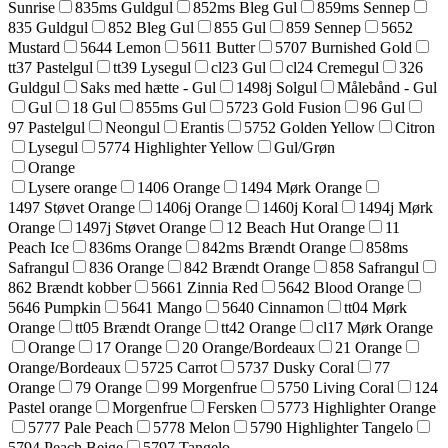
Sunrise
835ms Guldgul
852ms Bleg Gul
859ms Sennep
835 Guldgul
852 Bleg Gul
855 Gul
859 Sennep
5652
Mustard
5644 Lemon
5611 Butter
5707 Burnished Gold
tt37 Pastelgul
tt39 Lysegul
cl23 Gul
cl24 Cremegul
326
Guldgul
Saks med hætte - Gul
1498j Solgul
Målebånd - Gul
Gul
18 Gul
855ms Gul
5723 Gold Fusion
96 Gul
97 Pastelgul
Neongul
Erantis
5752 Golden Yellow
Citron
Lysegul
5774 Highlighter Yellow
Gul/Grøn
Orange
Lysere orange
1406 Orange
1494 Mørk Orange
1497 Støvet Orange
1406j Orange
1460j Koral
1494j Mørk
Orange
1497j Støvet Orange
12 Beach Hut Orange
11
Peach Ice
836ms Orange
842ms Brændt Orange
858ms
Safrangul
836 Orange
842 Brændt Orange
858 Safrangul
862 Brændt kobber
5661 Zinnia Red
5642 Blood Orange
5646 Pumpkin
5641 Mango
5640 Cinnamon
tt04 Mørk
Orange
tt05 Brændt Orange
tt42 Orange
cl17 Mørk Orange
Orange
17 Orange
20 Orange/Bordeaux
21 Orange
Orange/Bordeaux
5725 Carrot
5737 Dusky Coral
77
Orange
79 Orange
99 Morgenfrue
5750 Living Coral
124
Pastel orange
Morgenfrue
Fersken
5773 Highlighter Orange
5777 Pale Peach
5778 Melon
5790 Highlighter Tangelo
5794 Peach Beige
5797 Tangelo