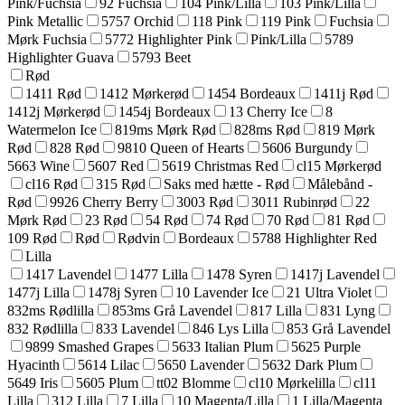
Pink/Fuchsia
92 Fuchsia
104 Pink/Lilla
103 Pink/Lilla
Pink Metallic
5757 Orchid
118 Pink
119 Pink
Fuchsia
Mørk Fuchsia
5772 Highlighter Pink
Pink/Lilla
5789
Highlighter Guava
5793 Beet
Rød
1411 Rød
1412 Mørkerød
1454 Bordeaux
1411j Rød
1412j Mørkerød
1454j Bordeaux
13 Cherry Ice
8
Watermelon Ice
819ms Mørk Rød
828ms Rød
819 Mørk
Rød
828 Rød
9810 Queen of Hearts
5606 Burgundy
5663 Wine
5607 Red
5619 Christmas Red
cl15 Mørkerød
cl16 Rød
315 Rød
Saks med hætte - Rød
Målebånd -
Rød
9926 Cherry Berry
3003 Rød
3011 Rubinrød
22
Mørk Rød
23 Rød
54 Rød
74 Rød
70 Rød
81 Rød
109 Rød
Rød
Rødvin
Bordeaux
5788 Highlighter Red
Lilla
1417 Lavendel
1477 Lilla
1478 Syren
1417j Lavendel
1477j Lilla
1478j Syren
10 Lavender Ice
21 Ultra Violet
832ms Rødlilla
853ms Grå Lavendel
817 Lilla
831 Lyng
832 Rødlilla
833 Lavendel
846 Lys Lilla
853 Grå Lavendel
9899 Smashed Grapes
5633 Italian Plum
5625 Purple
Hyacinth
5614 Lilac
5650 Lavender
5632 Dark Plum
5649 Iris
5605 Plum
tt02 Blomme
cl10 Mørkelilla
cl11
Lilla
312 Lilla
7 Lilla
10 Magenta/Lilla
1 Lilla/Magenta