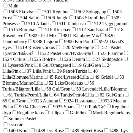
Multi
1505 Skovbær
1501 Regnbue
1502 Solopgang
1503
Frost
1504 Safari
1506 Jungle
1508 Skumfidus
1509
Prinsesse
1510 Atlantis
1511 Tandpasta
1512 Tyggegummi
1515 Brombær
1516 Kirsebær
1517 Sandstrand
1518
Rosenhave
9809 Teal Mix
9811 Rainbow Mix
9826
Londonberry
9898 Lagoon
9900 Koi Pond
9922 David's
Eyes
1519 Rusten Cirkus
1520 Mælkebøtte
1521 Pastel
Lyserød/Blå/Grå
1522 Pastel Gul/Hvid/Grøn
1523 Flamme
1524 Cirkus
1525 Bolche
1526 Denim
1527 Skildpadde
11 Lyserød/Pink
8 Gul/Orangerød
19 Gul/Grøn
24
Lilla/Pink
37 Lilla/Pink
39 Petrol/Turkis
40
Lilla/Blomme/Marine
45 Rød/Lyserød/Lilla
49 Gråblå
53
Blomme/Marine/Lilla
52 Laks/Bordeaux
56
Turkis/Blågrøn/Lilla
58 Gul/Grøn
59 Lavendel/Lilla/Blomme
61 Turkis/Petrol/Lilla
64 Turkis/Petrol/Lilla
62 Gul/Grøn
65 Gul/Grøn
9923 Autumn
9924 Dissonance
9933 Machu
Pichu
9934 Checkers
9935 Spark
110 Pink/Grå
Regnbue
dryp
Regnbue kaos
Tulipan
Gul/Pink
Mørk Regnbuekaos
Sommer Pastel
Lyserød
1460 Koral
1488 Lys Rose
1489 Støvet Rosa
1488j Lys