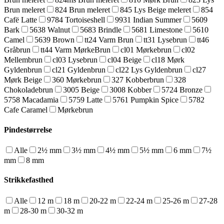
Brun meleret
824 Brun meleret
845 Lys Beige meleret
854
Cafë Latte
9784 Tortoiseshell
9931 Indian Summer
5609
Bark
5638 Walnut
5683 Brindle
5681 Limestone
5610
Camel
5639 Brown
tt24 Varm Brun
tt31 Lysebrun
tt46
Gråbrun
tt44 Varm MørkeBrun
cl01 Mørkebrun
cl02
Mellembrun
cl03 Lysebrun
cl04 Beige
cl18 Mørk
Gyldenbrun
cl21 Gyldenbrun
cl22 Lys Gyldenbrun
cl27
Mørk Beige
360 Mørkebrun
327 Kobberbrun
328
Chokoladebrun
3005 Beige
3008 Kobber
5724 Bronze
5758 Macadamia
5759 Latte
5761 Pumpkin Spice
5782
Cafe Caramel
Mørkebrun
Pindestørrelse
Alle
2½ mm
3½ mm
4½ mm
5½ mm
6 mm
7½
mm
8 mm
Strikkefasthed
Alle
12 m
18 m
20-22 m
22-24 m
25-26 m
27-28
m
28-30 m
30-32 m