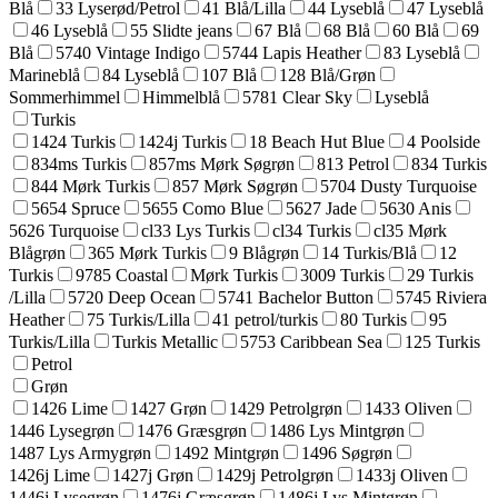
Blå
33 Lyserød/Petrol
41 Blå/Lilla
44 Lyseblå
47 Lyseblå
46 Lyseblå
55 Slidte jeans
67 Blå
68 Blå
60 Blå
69
Blå
5740 Vintage Indigo
5744 Lapis Heather
83 Lyseblå
Marineblå
84 Lyseblå
107 Blå
128 Blå/Grøn
Sommerhimmel
Himmelblå
5781 Clear Sky
Lyseblå
Turkis
1424 Turkis
1424j Turkis
18 Beach Hut Blue
4 Poolside
834ms Turkis
857ms Mørk Søgrøn
813 Petrol
834 Turkis
844 Mørk Turkis
857 Mørk Søgrøn
5704 Dusty Turquoise
5654 Spruce
5655 Como Blue
5627 Jade
5630 Anis
5626 Turquoise
cl33 Lys Turkis
cl34 Turkis
cl35 Mørk
Blågrøn
365 Mørk Turkis
9 Blågrøn
14 Turkis/Blå
12
Turkis
9785 Coastal
Mørk Turkis
3009 Turkis
29 Turkis
/Lilla
5720 Deep Ocean
5741 Bachelor Button
5745 Riviera
Heather
75 Turkis/Lilla
41 petrol/turkis
80 Turkis
95
Turkis/Lilla
Turkis Metallic
5753 Caribbean Sea
125 Turkis
Petrol
Grøn
1426 Lime
1427 Grøn
1429 Petrolgrøn
1433 Oliven
1446 Lysegrøn
1476 Græsgrøn
1486 Lys Mintgrøn
1487 Lys Armygrøn
1492 Mintgrøn
1496 Søgrøn
1426j Lime
1427j Grøn
1429j Petrolgrøn
1433j Oliven
1446j Lysegrøn
1476j Græsgrøn
1486j Lys Mintgrøn