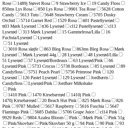
Rose
1489j Støvet Rosa
9 Strawberry Ice
19 Candy Floss
850ms Lys Rosa
850 Lys Rosa
9901 Tea Rose
5628 Cotton
Candy
5613 Tutu
5648 Strawberry Cream
5705 Dusky
Orchid
5714 Garnet Red
1529 Rosa
tt01 Pastellyserød
tt03 Mørk Lyserød
tt36 Lyserød
cl12 Pastellyserød
cl13
Lyserød
313 Mørk Lyserød
15 Gammelrosa/Lilla
16
Fuchsia/Lyserød
Lyserød
51 Lyserød
3010 Rosa sløjfe
863 Bleg Rosa
863ms Bleg Rosa
Mørk
Lyserød
Mørk Lyserød 44g
28 Lyserød
48 Lyserød/Lilla
51 Lyserød
57 Lyserød/Bordeaux
63 Lyserød/Pink
66
Lyserød/Pink
5733 Crocus
5738 Bordeaux
85 Lyserød
89
Candyfloss
5751 Peach Pearl
5756 Primrose Pink
120
Lyserød
126 Pastel Lyserød
129 Lyserød
Jordbæris
Candyfloss
Lyserød/Pink
Jordbær Milkshake
Pink
1410 Pink
1470 Kirsebærrød
1410j Pink
1470j Kirsebærrød
20 Beach Hut Pink
825 Mørk Rosa
826
Pink
9787 Mulled
5617 Raspberry
5616 Fuschia
5647
Flamingo Pink
5685 Dahlia
5706 Grape Juice
cl14 Pink
9929 Reds
9804 Azalea Bloom
Pink
Mørk Pink
Pink 51g
Pink/Skovbær
Pink/Skovbær 50 g
94 Pink
90 Pink
93