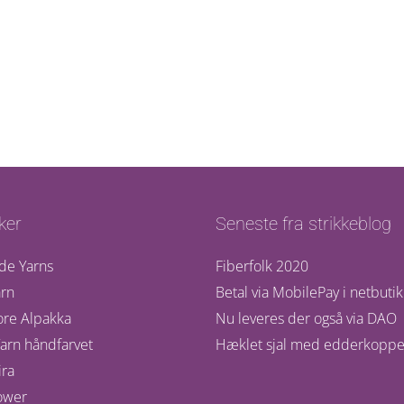
ker
Seneste fra strikkeblog
de Yarns
Fiberfolk 2020
rn
Betal via MobilePay i netbuti
ore Alpakka
Nu leveres der også via DAO
arn håndfarvet
Hæklet sjal med edderkoppe
ra
ower