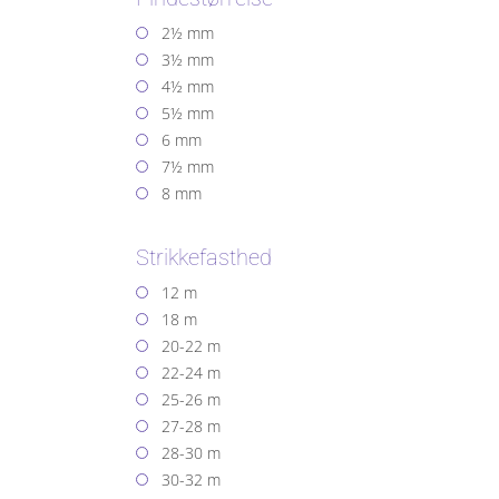
2½ mm
3½ mm
4½ mm
5½ mm
6 mm
7½ mm
8 mm
Strikkefasthed
12 m
18 m
20-22 m
22-24 m
25-26 m
27-28 m
28-30 m
30-32 m