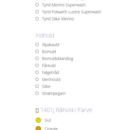
Tynd Merino Superwash
Tynd Polwarth Lustre Superwash
Tynd Silke Merino
Indhold
Alpakauld
Bomuld
Bomuldsblanding
Fåreuld
Følgetråd
Merinould
Silke
Strømpegarn
1401j Råhvid
Farve
Gul
Orange