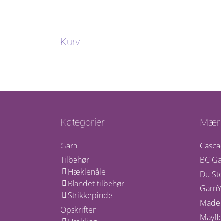
Kurv
Kategorier
Mær
Garn
Casca
Tilbehør
BC Ga
Hæklenåle
Du St
Blandet tilbehør
GarnY
Strikkepinde
Madei
Opskrifter
Mayfl