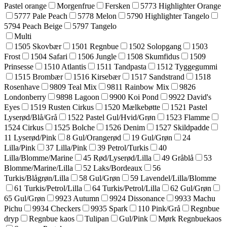
Pastel orange
Morgenfrue
Fersken
5773 Highlighter Orange
5777 Pale Peach
5778 Melon
5790 Highlighter Tangelo
5794 Peach Beige
5797 Tangelo
Multi
1505 Skovbær
1501 Regnbue
1502 Solopgang
1503
Frost
1504 Safari
1506 Jungle
1508 Skumfidus
1509
Prinsesse
1510 Atlantis
1511 Tandpasta
1512 Tyggegummi
1515 Brombær
1516 Kirsebær
1517 Sandstrand
1518
Rosenhave
9809 Teal Mix
9811 Rainbow Mix
9826
Londonberry
9898 Lagoon
9900 Koi Pond
9922 David's
Eyes
1519 Rusten Cirkus
1520 Mælkebøtte
1521 Pastel
Lyserød/Blå/Grå
1522 Pastel Gul/Hvid/Grøn
1523 Flamme
1524 Cirkus
1525 Bolche
1526 Denim
1527 Skildpadde
11 Lyserød/Pink
8 Gul/Orangerød
19 Gul/Grøn
24
Lilla/Pink
37 Lilla/Pink
39 Petrol/Turkis
40
Lilla/Blomme/Marine
45 Rød/Lyserød/Lilla
49 Gråblå
53
Blomme/Marine/Lilla
52 Laks/Bordeaux
56
Turkis/Blågrøn/Lilla
58 Gul/Grøn
59 Lavendel/Lilla/Blomme
61 Turkis/Petrol/Lilla
64 Turkis/Petrol/Lilla
62 Gul/Grøn
65 Gul/Grøn
9923 Autumn
9924 Dissonance
9933 Machu
Pichu
9934 Checkers
9935 Spark
110 Pink/Grå
Regnbue
dryp
Regnbue kaos
Tulipan
Gul/Pink
Mørk Regnbuekaos