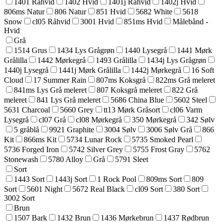
1401 Råhvid
1402 Hvid
1401j Råhvid
1402j Hvid
806ms Natur
806 Natur
851 Hvid
5682 White
5618
Snow
cl05 Råhvid
3001 Hvid
851ms Hvid
Målebånd -
Hvid
Grå
1514 Grus
1434 Lys Grågrøn
1440 Lysegrå
1441 Mørk
Grålilla
1442 Mørkegrå
1493 Grålilla
1434j Lys Grågrøn
1440j Lysegrå
1441j Mørk Grålilla
1442j Mørkegrå
16 Soft
Cloud
17 Summer Rain
807ms Koksgrå
822ms Grå meleret
841ms Lys Grå meleret
807 Koksgrå meleret
822 Grå
meleret
841 Lys Grå meleret
5686 China Blue
5602 Steel
5631 Charcoal
5660 Grey
tt13 Mørk Gråsort
cl06 Varm
Lysegrå
cl07 Grå
cl08 Mørkegrå
350 Mørkegrå
342 Sølv
5 gråblå
9921 Graphite
3004 Sølv
3006 Sølv Grå
866
Kit
866ms Kit
5734 Lunar Rock
5735 Smoked Pearl
5736 Forged Iron
5742 Silver Grey
5755 Frost Gray
5762
Stonewash
5780 Alloy
Grå
5791 Sleet
Sort
1443 Sort
1443j Sort
1 Rock Pool
809ms Sort
809
Sort
5601 Night
5672 Real Black
cl09 Sort
380 Sort
3002 Sort
Brun
1507 Bark
1432 Brun
1436 Mørkebrun
1437 Rødbrun