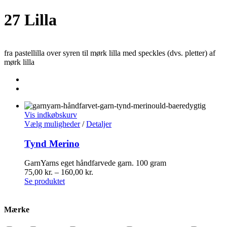
27 Lilla
fra pastellilla over syren til mørk lilla med speckles (dvs. pletter) af
mørk lilla
Vis indkøbskurv
Vælg muligheder
/
Detaljer
Tynd Merino
GarnYarns eget håndfarvede garn. 100 gram
75,00
kr.
–
160,00
kr.
Se produktet
Mærke