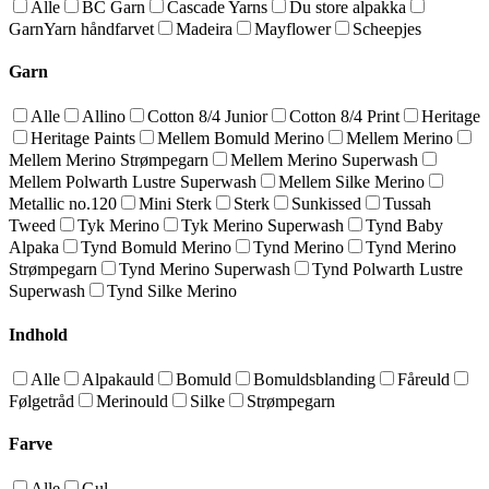
Alle
BC Garn
Cascade Yarns
Du store alpakka
GarnYarn håndfarvet
Madeira
Mayflower
Scheepjes
Garn
Alle
Allino
Cotton 8/4 Junior
Cotton 8/4 Print
Heritage
Heritage Paints
Mellem Bomuld Merino
Mellem Merino
Mellem Merino Strømpegarn
Mellem Merino Superwash
Mellem Polwarth Lustre Superwash
Mellem Silke Merino
Metallic no.120
Mini Sterk
Sterk
Sunkissed
Tussah
Tweed
Tyk Merino
Tyk Merino Superwash
Tynd Baby
Alpaka
Tynd Bomuld Merino
Tynd Merino
Tynd Merino
Strømpegarn
Tynd Merino Superwash
Tynd Polwarth Lustre
Superwash
Tynd Silke Merino
Indhold
Alle
Alpakauld
Bomuld
Bomuldsblanding
Fåreuld
Følgetråd
Merinould
Silke
Strømpegarn
Farve
Alle
Gul