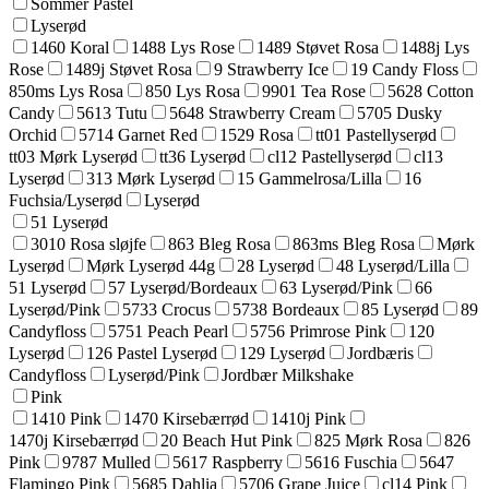
Sommer Pastel
Lyserød
1460 Koral
1488 Lys Rose
1489 Støvet Rosa
1488j Lys
Rose
1489j Støvet Rosa
9 Strawberry Ice
19 Candy Floss
850ms Lys Rosa
850 Lys Rosa
9901 Tea Rose
5628 Cotton
Candy
5613 Tutu
5648 Strawberry Cream
5705 Dusky
Orchid
5714 Garnet Red
1529 Rosa
tt01 Pastellyserød
tt03 Mørk Lyserød
tt36 Lyserød
cl12 Pastellyserød
cl13
Lyserød
313 Mørk Lyserød
15 Gammelrosa/Lilla
16
Fuchsia/Lyserød
Lyserød
51 Lyserød
3010 Rosa sløjfe
863 Bleg Rosa
863ms Bleg Rosa
Mørk
Lyserød
Mørk Lyserød 44g
28 Lyserød
48 Lyserød/Lilla
51 Lyserød
57 Lyserød/Bordeaux
63 Lyserød/Pink
66
Lyserød/Pink
5733 Crocus
5738 Bordeaux
85 Lyserød
89
Candyfloss
5751 Peach Pearl
5756 Primrose Pink
120
Lyserød
126 Pastel Lyserød
129 Lyserød
Jordbæris
Candyfloss
Lyserød/Pink
Jordbær Milkshake
Pink
1410 Pink
1470 Kirsebærrød
1410j Pink
1470j Kirsebærrød
20 Beach Hut Pink
825 Mørk Rosa
826
Pink
9787 Mulled
5617 Raspberry
5616 Fuschia
5647
Flamingo Pink
5685 Dahlia
5706 Grape Juice
cl14 Pink