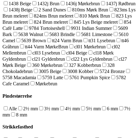
1438 Beige
1432j Brun
1436j Mørkebrun
1437j Rødbrun
1438j Beige
2 Sand Dunes
810ms Mørk Brun
823ms Lys
Brun meleret
824ms Brun meleret
810 Mørk Brun
823 Lys
Brun meleret
824 Brun meleret
845 Lys Beige meleret
854
Cafë Latte
9784 Tortoiseshell
9931 Indian Summer
5609
Bark
5638 Walnut
5683 Brindle
5681 Limestone
5610
Camel
5639 Brown
tt24 Varm Brun
tt31 Lysebrun
tt46
Gråbrun
tt44 Varm MørkeBrun
cl01 Mørkebrun
cl02
Mellembrun
cl03 Lysebrun
cl04 Beige
cl18 Mørk
Gyldenbrun
cl21 Gyldenbrun
cl22 Lys Gyldenbrun
cl27
Mørk Beige
360 Mørkebrun
327 Kobberbrun
328
Chokoladebrun
3005 Beige
3008 Kobber
5724 Bronze
5758 Macadamia
5759 Latte
5761 Pumpkin Spice
5782
Cafe Caramel
Mørkebrun
Pindestørrelse
Alle
2½ mm
3½ mm
4½ mm
5½ mm
6 mm
7½
mm
8 mm
Strikkefasthed