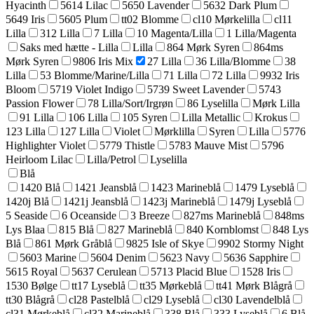
Hyacinth
5614 Lilac
5650 Lavender
5632 Dark Plum
5649 Iris
5605 Plum
tt02 Blomme
cl10 Mørkelilla
cl11
Lilla
312 Lilla
7 Lilla
10 Magenta/Lilla
1 Lilla/Magenta
Saks med hætte - Lilla
Lilla
864 Mørk Syren
864ms
Mørk Syren
9806 Iris Mix
27 Lilla
36 Lilla/Blomme
38
Lilla
53 Blomme/Marine/Lilla
71 Lilla
72 Lilla
9932 Iris
Bloom
5719 Violet Indigo
5739 Sweet Lavender
5743
Passion Flower
78 Lilla/Sort/Irgrøn
86 Lyselilla
Mørk Lilla
91 Lilla
106 Lilla
105 Syren
Lilla Metallic
Krokus
123 Lilla
127 Lilla
Violet
Mørklilla
Syren
Lilla
5776
Highlighter Violet
5779 Thistle
5783 Mauve Mist
5796
Heirloom Lilac
Lilla/Petrol
Lyselilla
Blå
1420 Blå
1421 Jeansblå
1423 Marineblå
1479 Lyseblå
1420j Blå
1421j Jeansblå
1423j Marineblå
1479j Lyseblå
5 Seaside
6 Oceanside
3 Breeze
827ms Marineblå
848ms
Lys Blaa
815 Blå
827 Marineblå
840 Kornblomst
848 Lys
Blå
861 Mørk Gråblå
9825 Isle of Skye
9902 Stormy Night
5603 Marine
5604 Denim
5623 Navy
5636 Sapphire
5615 Royal
5637 Cerulean
5713 Placid Blue
1528 Iris
1530 Bølge
tt17 Lyseblå
tt35 Mørkeblå
tt41 Mørk Blågrå
tt30 Blågrå
cl28 Pastelblå
cl29 Lyseblå
cl30 Lavendelblå
cl31 Mørkeblå
cl32 Marineblå
338 Blå
333 Lyseblå
6 Blå