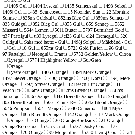
1405 Gul
1404 Lysegul
1435 Sennepsgul
1498 Solgul
1405j Gul
1435j Sennepsgul
15 Noonday Sun
22 Morning
Sunrise
835ms Guldgul
852ms Bleg Gul
859ms Sennep
835 Guldgul
852 Bleg Gul
855 Gul
859 Sennep
5652
Mustard
5644 Lemon
5611 Butter
5707 Burnished Gold
tt37 Pastelgul
tt39 Lysegul
cl23 Gul
cl24 Cremegul
326
Guldgul
Saks med hætte - Gul
1498j Solgul
Målebånd - Gul
Gul
18 Gul
855ms Gul
5723 Gold Fusion
96 Gul
97 Pastelgul
Neongul
Erantis
5752 Golden Yellow
Citron
Lysegul
5774 Highlighter Yellow
Gul/Grøn
Orange
Lysere orange
1406 Orange
1494 Mørk Orange
1497 Støvet Orange
1406j Orange
1460j Koral
1494j Mørk
Orange
1497j Støvet Orange
12 Beach Hut Orange
11
Peach Ice
836ms Orange
842ms Brændt Orange
858ms
Safrangul
836 Orange
842 Brændt Orange
858 Safrangul
862 Brændt kobber
5661 Zinnia Red
5642 Blood Orange
5646 Pumpkin
5641 Mango
5640 Cinnamon
tt04 Mørk
Orange
tt05 Brændt Orange
tt42 Orange
cl17 Mørk Orange
Orange
17 Orange
20 Orange/Bordeaux
21 Orange
Orange/Bordeaux
5725 Carrot
5737 Dusky Coral
77
Orange
79 Orange
99 Morgenfrue
5750 Living Coral
124