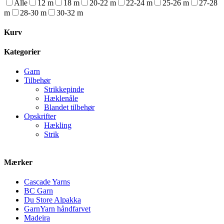
Alle
12 m
18 m
20-22 m
22-24 m
25-26 m
27-28
m
28-30 m
30-32 m
Kurv
Kategorier
Garn
Tilbehør
Strikkepinde
Hæklenåle
Blandet tilbehør
Opskrifter
Hækling
Strik
Mærker
Cascade Yarns
BC Garn
Du Store Alpakka
GarnYarn håndfarvet
Madeira