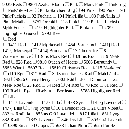
9929 Reds
9804 Azalea Bloom
Pink
Mørk Pink
Pink 51g
Pink/Skovbær
Pink/Skovbær 50 g
94 Pink
90 Pink
93
Pink/Fuchsia
92 Fuchsia
104 Pink/Lilla
103 Pink/Lilla
Pink Metallic
5757 Orchid
118 Pink
119 Pink
Fuchsia
Mørk Fuchsia
5772 Highlighter Pink
Pink/Lilla
5789
Highlighter Guava
5793 Beet
Rød
1411 Rød
1412 Mørkerød
1454 Bordeaux
1411j Rød
1412j Mørkerød
1454j Bordeaux
13 Cherry Ice
8
Watermelon Ice
819ms Mørk Rød
828ms Rød
819 Mørk
Rød
828 Rød
9810 Queen of Hearts
5606 Burgundy
5663 Wine
5607 Red
5619 Christmas Red
cl15 Mørkerød
cl16 Rød
315 Rød
Saks med hætte - Rød
Målebånd -
Rød
9926 Cherry Berry
3003 Rød
3011 Rubinrød
22
Mørk Rød
23 Rød
54 Rød
74 Rød
70 Rød
81 Rød
109 Rød
Rød
Rødvin
Bordeaux
5788 Highlighter Red
Lilla
1417 Lavendel
1477 Lilla
1478 Syren
1417j Lavendel
1477j Lilla
1478j Syren
10 Lavender Ice
21 Ultra Violet
832ms Rødlilla
853ms Grå Lavendel
817 Lilla
831 Lyng
832 Rødlilla
833 Lavendel
846 Lys Lilla
853 Grå Lavendel
9899 Smashed Grapes
5633 Italian Plum
5625 Purple