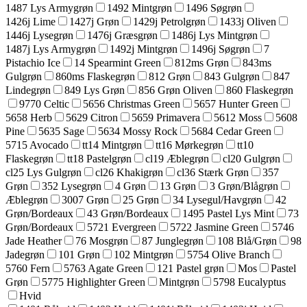
1487 Lys Armygrøn
1492 Mintgrøn
1496 Søgrøn
1426j Lime
1427j Grøn
1429j Petrolgrøn
1433j Oliven
1446j Lysegrøn
1476j Græsgrøn
1486j Lys Mintgrøn
1487j Lys Armygrøn
1492j Mintgrøn
1496j Søgrøn
7
Pistachio Ice
14 Spearmint Green
812ms Grøn
843ms
Gulgrøn
860ms Flaskegrøn
812 Grøn
843 Gulgrøn
847
Lindegrøn
849 Lys Grøn
856 Grøn Oliven
860 Flaskegrøn
9770 Celtic
5656 Christmas Green
5657 Hunter Green
5658 Herb
5629 Citron
5659 Primavera
5612 Moss
5608
Pine
5635 Sage
5634 Mossy Rock
5684 Cedar Green
5715 Avocado
tt14 Mintgrøn
tt16 Mørkegrøn
tt10
Flaskegrøn
tt18 Pastelgrøn
cl19 Æblegrøn
cl20 Gulgrøn
cl25 Lys Gulgrøn
cl26 Khakigrøn
cl36 Stærk Grøn
357
Grøn
352 Lysegrøn
4 Grøn
13 Grøn
3 Grøn/Blågrøn
Æblegrøn
3007 Grøn
25 Grøn
34 Lysegul/Havgrøn
42
Grøn/Bordeaux
43 Grøn/Bordeaux
1495 Pastel Lys Mint
73
Grøn/Bordeaux
5721 Evergreen
5722 Jasmine Green
5746
Jade Heather
76 Mosgrøn
87 Junglegrøn
108 Blå/Grøn
98
Jadegrøn
101 Grøn
102 Mintgrøn
5754 Olive Branch
5760 Fern
5763 Agate Green
121 Pastel grøn
Mos
Pastel
Grøn
5775 Highlighter Green
Mintgrøn
5798 Eucalyptus
Hvid