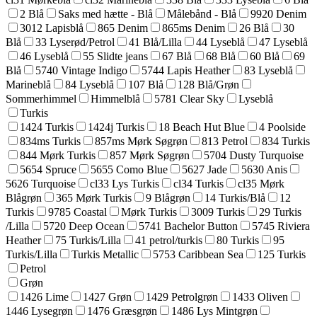
2 Blå
Saks med hætte - Blå
Målebånd - Blå
9920 Denim
3012 Lapisblå
865 Denim
865ms Denim
26 Blå
30
Blå
33 Lyserød/Petrol
41 Blå/Lilla
44 Lyseblå
47 Lyseblå
46 Lyseblå
55 Slidte jeans
67 Blå
68 Blå
60 Blå
69
Blå
5740 Vintage Indigo
5744 Lapis Heather
83 Lyseblå
Marineblå
84 Lyseblå
107 Blå
128 Blå/Grøn
Sommerhimmel
Himmelblå
5781 Clear Sky
Lyseblå
Turkis
1424 Turkis
1424j Turkis
18 Beach Hut Blue
4 Poolside
834ms Turkis
857ms Mørk Søgrøn
813 Petrol
834 Turkis
844 Mørk Turkis
857 Mørk Søgrøn
5704 Dusty Turquoise
5654 Spruce
5655 Como Blue
5627 Jade
5630 Anis
5626 Turquoise
cl33 Lys Turkis
cl34 Turkis
cl35 Mørk
Blågrøn
365 Mørk Turkis
9 Blågrøn
14 Turkis/Blå
12
Turkis
9785 Coastal
Mørk Turkis
3009 Turkis
29 Turkis
/Lilla
5720 Deep Ocean
5741 Bachelor Button
5745 Riviera
Heather
75 Turkis/Lilla
41 petrol/turkis
80 Turkis
95
Turkis/Lilla
Turkis Metallic
5753 Caribbean Sea
125 Turkis
Petrol
Grøn
1426 Lime
1427 Grøn
1429 Petrolgrøn
1433 Oliven
1446 Lysegrøn
1476 Græsgrøn
1486 Lys Mintgrøn