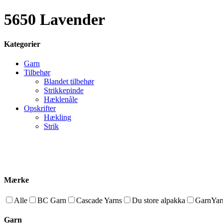
5650 Lavender
Kategorier
Garn
Tilbehør
Blandet tilbehør
Strikkepinde
Hæklenåle
Opskrifter
Hækling
Strik
Mærke
Alle
BC Garn
Cascade Yarns
Du store alpakka
GarnYarn
Garn