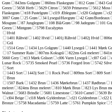
Grøn
843ms Gulgrøn
860ms Flaskegrøn
812 Grøn
843 Gu
Green
5658 Herb
5629 Citron
5659 Primavera
5612 Moss
Flaskegrøn
tt18 Pastelgrøn
cl19 Æblegrøn
cl20 Gulgrøn
cl
3007 Grøn
25 Grøn
34 Lysegul/Havgrøn
42 Grøn/Bordeaux
Mosgrøn
87 Junglegrøn
108 Blå/Grøn
98 Jadegrøn
101 Gr
Green
Mintgrøn
5798 Eucalyptus
Hvid
1401 Råhvid
1402 Hvid
1401j Råhvid
1402j Hvid
806m
Grå
1514 Grus
1434 Lys Grågrøn
1440 Lysegrå
1441 Mørk Grå
17 Summer Rain
807ms Koksgrå
822ms Grå meleret
841m
5660 Grey
tt13 Mørk Gråsort
cl06 Varm Lysegrå
cl07 Grå
Lunar Rock
5735 Smoked Pearl
5736 Forged Iron
5742 Silve
Sort
1443 Sort
1443j Sort
1 Rock Pool
809ms Sort
809 Sort
Brun
1507 Bark
1432 Brun
1436 Mørkebrun
1437 Rødbrun
meleret
824ms Brun meleret
810 Mørk Brun
823 Lys Brun me
Walnut
5683 Brindle
5681 Limestone
5610 Camel
5639 B
cl04 Beige
cl18 Mørk Gyldenbrun
cl21 Gyldenbrun
cl22 
Bronze
5758 Macadamia
5759 Latte
5761 Pumpkin Spice