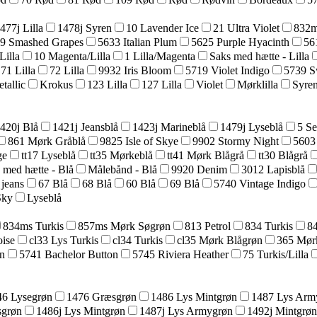
477j Lilla
1478j Syren
10 Lavender Ice
21 Ultra Violet
832m
9 Smashed Grapes
5633 Italian Plum
5625 Purple Hyacinth
56
Lilla
10 Magenta/Lilla
1 Lilla/Magenta
Saks med hætte - Lilla
71 Lilla
72 Lilla
9932 Iris Bloom
5719 Violet Indigo
5739 S
tallic
Krokus
123 Lilla
127 Lilla
Violet
Mørklilla
Syre
420j Blå
1421j Jeansblå
1423j Marineblå
1479j Lyseblå
5 Se
861 Mørk Gråblå
9825 Isle of Skye
9902 Stormy Night
5603
ge
tt17 Lyseblå
tt35 Mørkeblå
tt41 Mørk Blågrå
tt30 Blågrå
 med hætte - Blå
Målebånd - Blå
9920 Denim
3012 Lapisblå
 jeans
67 Blå
68 Blå
60 Blå
69 Blå
5740 Vintage Indigo
Sky
Lyseblå
834ms Turkis
857ms Mørk Søgrøn
813 Petrol
834 Turkis
8
ise
cl33 Lys Turkis
cl34 Turkis
cl35 Mørk Blågrøn
365 Mør
n
5741 Bachelor Button
5745 Riviera Heather
75 Turkis/Lilla
46 Lysegrøn
1476 Græsgrøn
1486 Lys Mintgrøn
1487 Lys Arm
sgrøn
1486j Lys Mintgrøn
1487j Lys Armygrøn
1492j Mintgrøn