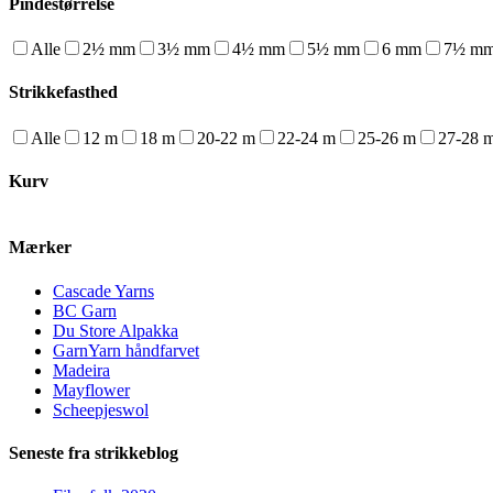
Pindestørrelse
Alle
2½ mm
3½ mm
4½ mm
5½ mm
6 mm
7½ m
Strikkefasthed
Alle
12 m
18 m
20-22 m
22-24 m
25-26 m
27-28 
Kurv
Mærker
Cascade Yarns
BC Garn
Du Store Alpakka
GarnYarn håndfarvet
Madeira
Mayflower
Scheepjeswol
Seneste fra strikkeblog