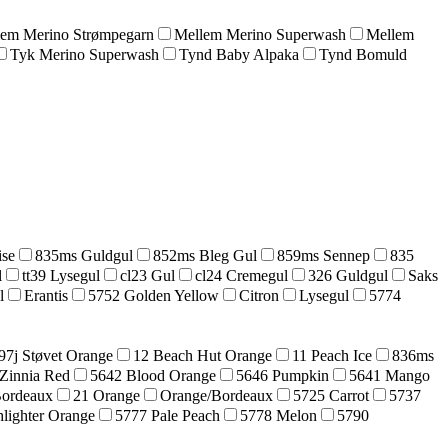
lem Merino Strømpegarn
Mellem Merino Superwash
Mellem
Tyk Merino Superwash
Tynd Baby Alpaka
Tynd Bomuld
ise
835ms Guldgul
852ms Bleg Gul
859ms Sennep
835
l
tt39 Lysegul
cl23 Gul
cl24 Cremegul
326 Guldgul
Saks
l
Erantis
5752 Golden Yellow
Citron
Lysegul
5774
97j Støvet Orange
12 Beach Hut Orange
11 Peach Ice
836ms
Zinnia Red
5642 Blood Orange
5646 Pumpkin
5641 Mango
Bordeaux
21 Orange
Orange/Bordeaux
5725 Carrot
5737
lighter Orange
5777 Pale Peach
5778 Melon
5790