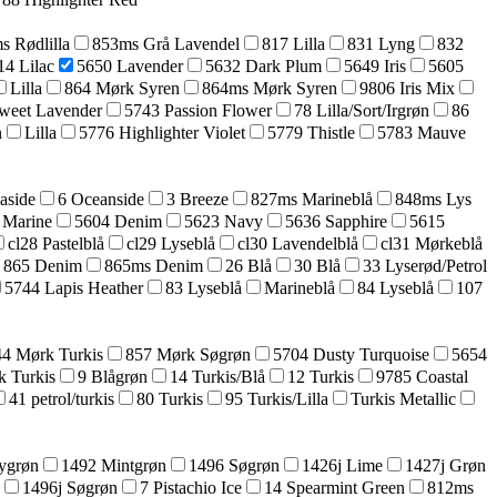
s Rødlilla
853ms Grå Lavendel
817 Lilla
831 Lyng
832
14 Lilac
5650 Lavender
5632 Dark Plum
5649 Iris
5605
Lilla
864 Mørk Syren
864ms Mørk Syren
9806 Iris Mix
weet Lavender
5743 Passion Flower
78 Lilla/Sort/Irgrøn
86
n
Lilla
5776 Highlighter Violet
5779 Thistle
5783 Mauve
aside
6 Oceanside
3 Breeze
827ms Marineblå
848ms Lys
 Marine
5604 Denim
5623 Navy
5636 Sapphire
5615
cl28 Pastelblå
cl29 Lyseblå
cl30 Lavendelblå
cl31 Mørkeblå
865 Denim
865ms Denim
26 Blå
30 Blå
33 Lyserød/Petrol
5744 Lapis Heather
83 Lyseblå
Marineblå
84 Lyseblå
107
44 Mørk Turkis
857 Mørk Søgrøn
5704 Dusty Turquoise
5654
k Turkis
9 Blågrøn
14 Turkis/Blå
12 Turkis
9785 Coastal
41 petrol/turkis
80 Turkis
95 Turkis/Lilla
Turkis Metallic
ygrøn
1492 Mintgrøn
1496 Søgrøn
1426j Lime
1427j Grøn
1496j Søgrøn
7 Pistachio Ice
14 Spearmint Green
812ms