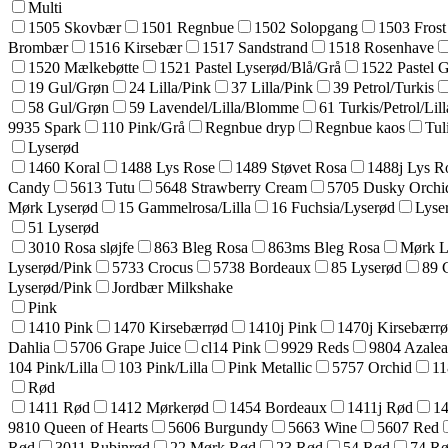
Multi
1505 Skovbær
1501 Regnbue
1502 Solopgang
1503 Frost
Brombær
1516 Kirsebær
1517 Sandstrand
1518 Rosenhave
1520 Mælkebøtte
1521 Pastel Lyserød/Blå/Grå
1522 Pastel 
19 Gul/Grøn
24 Lilla/Pink
37 Lilla/Pink
39 Petrol/Turkis
58 Gul/Grøn
59 Lavendel/Lilla/Blomme
61 Turkis/Petrol/Lill
9935 Spark
110 Pink/Grå
Regnbue dryp
Regnbue kaos
Tul
Lyserød
1460 Koral
1488 Lys Rose
1489 Støvet Rosa
1488j Lys R
Candy
5613 Tutu
5648 Strawberry Cream
5705 Dusky Orchi
Mørk Lyserød
15 Gammelrosa/Lilla
16 Fuchsia/Lyserød
Lyse
51 Lyserød
3010 Rosa sløjfe
863 Bleg Rosa
863ms Bleg Rosa
Mørk L
Lyserød/Pink
5733 Crocus
5738 Bordeaux
85 Lyserød
89 
Lyserød/Pink
Jordbær Milkshake
Pink
1410 Pink
1470 Kirsebærrød
1410j Pink
1470j Kirsebærr
Dahlia
5706 Grape Juice
cl14 Pink
9929 Reds
9804 Azale
104 Pink/Lilla
103 Pink/Lilla
Pink Metallic
5757 Orchid
11
Rød
1411 Rød
1412 Mørkerød
1454 Bordeaux
1411j Rød
14
9810 Queen of Hearts
5606 Burgundy
5663 Wine
5607 Red
Rød
3011 Rubinrød
22 Mørk Rød
23 Rød
54 Rød
74 R