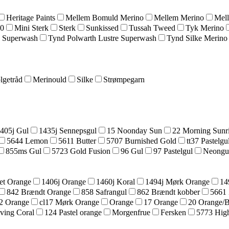
Heritage Paints
Mellem Bomuld Merino
Mellem Merino
Mel
20
Mini Sterk
Sterk
Sunkissed
Tussah Tweed
Tyk Merino
 Superwash
Tynd Polwarth Lustre Superwash
Tynd Silke Merino
lgetråd
Merinould
Silke
Strømpegarn
405j Gul
1435j Sennepsgul
15 Noonday Sun
22 Morning Sunr
5644 Lemon
5611 Butter
5707 Burnished Gold
tt37 Pastelgu
855ms Gul
5723 Gold Fusion
96 Gul
97 Pastelgul
Neongu
et Orange
1406j Orange
1460j Koral
1494j Mørk Orange
14
842 Brændt Orange
858 Safrangul
862 Brændt kobber
5661 
42 Orange
cl17 Mørk Orange
Orange
17 Orange
20 Orange/
ving Coral
124 Pastel orange
Morgenfrue
Fersken
5773 High