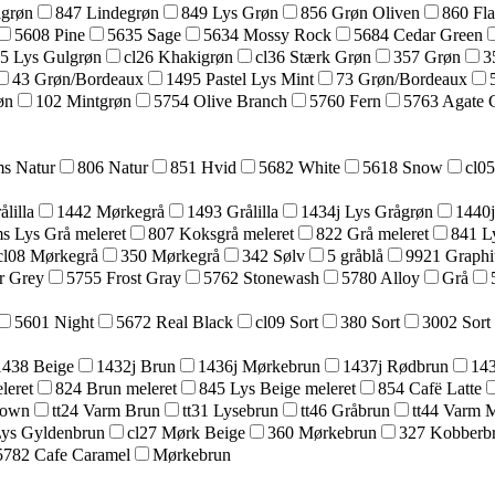
lgrøn
847 Lindegrøn
849 Lys Grøn
856 Grøn Oliven
860 Fl
5608 Pine
5635 Sage
5634 Mossy Rock
5684 Cedar Green
25 Lys Gulgrøn
cl26 Khakigrøn
cl36 Stærk Grøn
357 Grøn
3
43 Grøn/Bordeaux
1495 Pastel Lys Mint
73 Grøn/Bordeaux
øn
102 Mintgrøn
5754 Olive Branch
5760 Fern
5763 Agate 
s Natur
806 Natur
851 Hvid
5682 White
5618 Snow
cl0
lilla
1442 Mørkegrå
1493 Grålilla
1434j Lys Grågrøn
1440j
s Lys Grå meleret
807 Koksgrå meleret
822 Grå meleret
841 L
cl08 Mørkegrå
350 Mørkegrå
342 Sølv
5 gråblå
9921 Graphi
r Grey
5755 Frost Gray
5762 Stonewash
5780 Alloy
Grå
5601 Night
5672 Real Black
cl09 Sort
380 Sort
3002 Sort
1438 Beige
1432j Brun
1436j Mørkebrun
1437j Rødbrun
143
leret
824 Brun meleret
845 Lys Beige meleret
854 Cafë Latte
rown
tt24 Varm Brun
tt31 Lysebrun
tt46 Gråbrun
tt44 Varm 
Lys Gyldenbrun
cl27 Mørk Beige
360 Mørkebrun
327 Kobberb
5782 Cafe Caramel
Mørkebrun