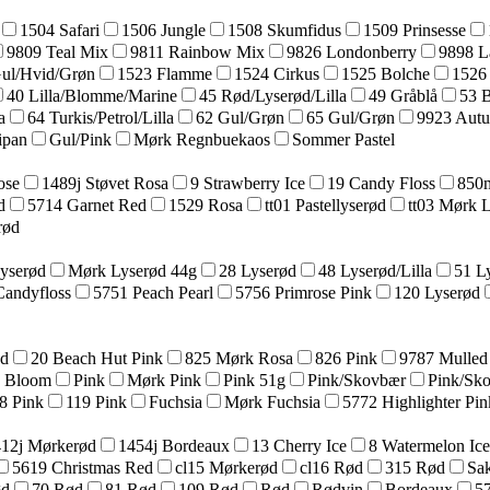
1504 Safari
1506 Jungle
1508 Skumfidus
1509 Prinsesse
9809 Teal Mix
9811 Rainbow Mix
9826 Londonberry
9898 L
Gul/Hvid/Grøn
1523 Flamme
1524 Cirkus
1525 Bolche
1526
40 Lilla/Blomme/Marine
45 Rød/Lyserød/Lilla
49 Gråblå
53 
a
64 Turkis/Petrol/Lilla
62 Gul/Grøn
65 Gul/Grøn
9923 Aut
ipan
Gul/Pink
Mørk Regnbuekaos
Sommer Pastel
ose
1489j Støvet Rosa
9 Strawberry Ice
19 Candy Floss
850m
d
5714 Garnet Red
1529 Rosa
tt01 Pastellyserød
tt03 Mørk 
rød
yserød
Mørk Lyserød 44g
28 Lyserød
48 Lyserød/Lilla
51 L
Candyfloss
5751 Peach Pearl
5756 Primrose Pink
120 Lyserød
ød
20 Beach Hut Pink
825 Mørk Rosa
826 Pink
9787 Mulled
a Bloom
Pink
Mørk Pink
Pink 51g
Pink/Skovbær
Pink/Sk
8 Pink
119 Pink
Fuchsia
Mørk Fuchsia
5772 Highlighter Pin
12j Mørkerød
1454j Bordeaux
13 Cherry Ice
8 Watermelon Ice
5619 Christmas Red
cl15 Mørkerød
cl16 Rød
315 Rød
Sak
ød
70 Rød
81 Rød
109 Rød
Rød
Rødvin
Bordeaux
57