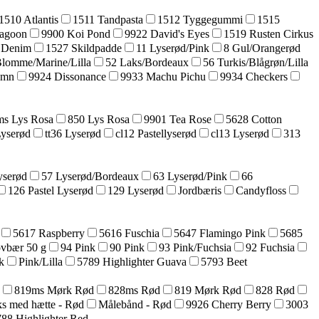
1510 Atlantis
1511 Tandpasta
1512 Tyggegummi
1515
agoon
9900 Koi Pond
9922 David's Eyes
1519 Rusten Cirkus
 Denim
1527 Skildpadde
11 Lyserød/Pink
8 Gul/Orangerød
Blomme/Marine/Lilla
52 Laks/Bordeaux
56 Turkis/Blågrøn/Lilla
umn
9924 Dissonance
9933 Machu Pichu
9934 Checkers
s Lys Rosa
850 Lys Rosa
9901 Tea Rose
5628 Cotton
Lyserød
tt36 Lyserød
cl12 Pastellyserød
cl13 Lyserød
313
yserød
57 Lyserød/Bordeaux
63 Lyserød/Pink
66
126 Pastel Lyserød
129 Lyserød
Jordbæris
Candyfloss
5617 Raspberry
5616 Fuschia
5647 Flamingo Pink
5685
ovbær 50 g
94 Pink
90 Pink
93 Pink/Fuchsia
92 Fuchsia
k
Pink/Lilla
5789 Highlighter Guava
5793 Beet
819ms Mørk Rød
828ms Rød
819 Mørk Rød
828 Rød
s med hætte - Rød
Målebånd - Rød
9926 Cherry Berry
3003
88 Highlighter Red