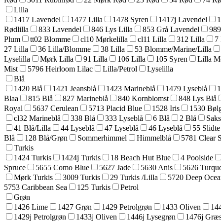
Lilla
1417 Lavendel
1477 Lilla
1478 Syren
1417j Lavendel
1
Rødlilla
833 Lavendel
846 Lys Lilla
853 Grå Lavendel
989
Plum
tt02 Blomme
cl10 Mørkelilla
cl11 Lilla
312 Lilla
7 
27 Lilla
36 Lilla/Blomme
38 Lilla
53 Blomme/Marine/Lilla
Lyselilla
Mørk Lilla
91 Lilla
106 Lilla
105 Syren
Lilla Me
Mist
5796 Heirloom Lilac
Lilla/Petrol
Lyselilla
Blå
1420 Blå
1421 Jeansblå
1423 Marineblå
1479 Lyseblå
1
Blaa
815 Blå
827 Marineblå
840 Kornblomst
848 Lys Blå
Royal
5637 Cerulean
5713 Placid Blue
1528 Iris
1530 Bøl
cl32 Marineblå
338 Blå
333 Lyseblå
6 Blå
2 Blå
Saks
41 Blå/Lilla
44 Lyseblå
47 Lyseblå
46 Lyseblå
55 Slidte
Blå
128 Blå/Grøn
Sommerhimmel
Himmelblå
5781 Clear 
Turkis
1424 Turkis
1424j Turkis
18 Beach Hut Blue
4 Poolside
Spruce
5655 Como Blue
5627 Jade
5630 Anis
5626 Turquo
Mørk Turkis
3009 Turkis
29 Turkis /Lilla
5720 Deep Ocea
5753 Caribbean Sea
125 Turkis
Petrol
Grøn
1426 Lime
1427 Grøn
1429 Petrolgrøn
1433 Oliven
14
1429j Petrolgrøn
1433j Oliven
1446j Lysegrøn
1476j Græ