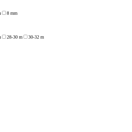
m
8 mm
m
28-30 m
30-32 m