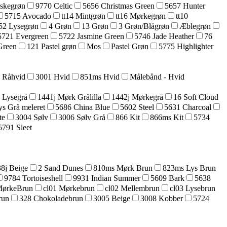
askegrøn
9770 Celtic
5656 Christmas Green
5657 Hunter
5715 Avocado
tt14 Mintgrøn
tt16 Mørkegrøn
tt10
52 Lysegrøn
4 Grøn
13 Grøn
3 Grøn/Blågrøn
Æblegrøn
5721 Evergreen
5722 Jasmine Green
5746 Jade Heather
76
Green
121 Pastel grøn
Mos
Pastel Grøn
5775 Highlighter
5 Råhvid
3001 Hvid
851ms Hvid
Målebånd - Hvid
 Lysegrå
1441j Mørk Grålilla
1442j Mørkegrå
16 Soft Cloud
ys Grå meleret
5686 China Blue
5602 Steel
5631 Charcoal
te
3004 Sølv
3006 Sølv Grå
866 Kit
866ms Kit
5734
5791 Sleet
8j Beige
2 Sand Dunes
810ms Mørk Brun
823ms Lys Brun
9784 Tortoiseshell
9931 Indian Summer
5609 Bark
5638
MørkeBrun
cl01 Mørkebrun
cl02 Mellembrun
cl03 Lysebrun
run
328 Chokoladebrun
3005 Beige
3008 Kobber
5724