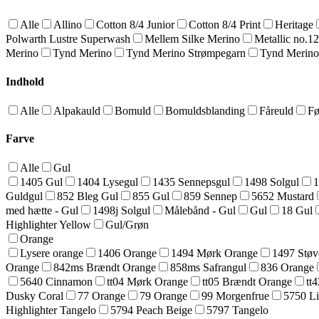
Alle
Allino
Cotton 8/4 Junior
Cotton 8/4 Print
Heritage
Polwarth Lustre Superwash
Mellem Silke Merino
Metallic no.1
Merino
Tynd Merino
Tynd Merino Strømpegarn
Tynd Merino
Indhold
Alle
Alpakauld
Bomuld
Bomuldsblanding
Fåreuld
Fø
Farve
Alle
Gul
1405 Gul
1404 Lysegul
1435 Sennepsgul
1498 Solgul
1
Guldgul
852 Bleg Gul
855 Gul
859 Sennep
5652 Mustard
med hætte - Gul
1498j Solgul
Målebånd - Gul
Gul
18 Gul
Highlighter Yellow
Gul/Grøn
Orange
Lysere orange
1406 Orange
1494 Mørk Orange
1497 Støv
Orange
842ms Brændt Orange
858ms Safrangul
836 Orange
5640 Cinnamon
tt04 Mørk Orange
tt05 Brændt Orange
tt
Dusky Coral
77 Orange
79 Orange
99 Morgenfrue
5750 Li
Highlighter Tangelo
5794 Peach Beige
5797 Tangelo