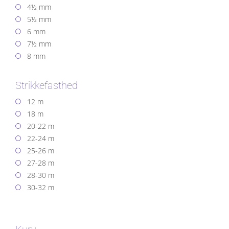
4½ mm
5½ mm
6 mm
7½ mm
8 mm
Strikkefasthed
12 m
18 m
20-22 m
22-24 m
25-26 m
27-28 m
28-30 m
30-32 m