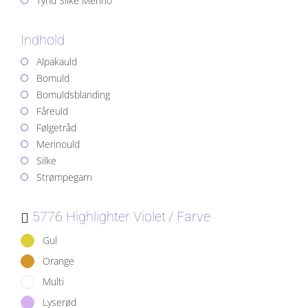
Tynd Silke Merino
Indhold
Alpakauld
Bomuld
Bomuldsblanding
Fåreuld
Følgetråd
Merinould
Silke
Strømpegarn
5776 Highlighter Violet
Farve
Gul
Orange
Multi
Lyserød