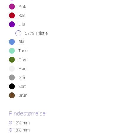
Pink
Rød
Lilla
5779 Thistle
Blå
Turkis
Grøn
Hvid
Grå
Sort
Brun
Pindestørrelse
2½ mm
3½ mm