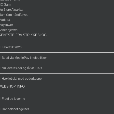
BC Garn
Du Store Alpakka
GarnYarn håndfarvet
Madeira
Mayflower
Scheepjeswol
SENESTE FRA STRIKKEBLOG
Fiberfolk 2020
Betal via MobilePay i netbutikken
Nu leveres der også via DAO
Hæklet sjal med edderkopper
WEBSHOP INFO
Fragt og levering
Handelsbetingelser