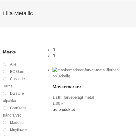
Lilla Metallic
Mærke
Alle
Vis indkøbskurv
BC Garn
/
Detaljer
Cascade
er
Yarns
Maskemarkør
Du store
1 stk. farvebelagt metal
alpakka
1,00
kr.
GarnYarn
Se produktet
håndfarvet
Madeira
Mayflower