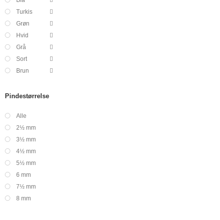
Turkis
Grøn
Hvid
Grå
Sort
Brun
Pindestørrelse
Alle
2½ mm
3½ mm
4½ mm
5½ mm
6 mm
7½ mm
8 mm