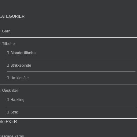
KATEGORIER
Garn
Tilbehør
Blandet tilbehør
Strikkepinde
Hæklenåle
Opskrifter
Hækling
Strik
MÆRKER
Cascade Yarns