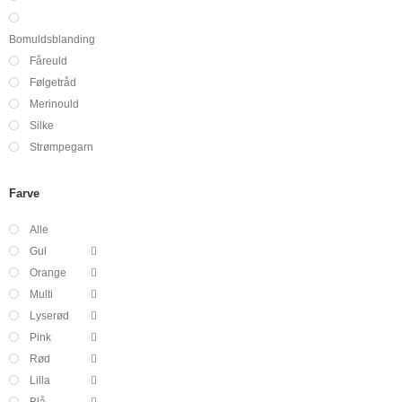
Bomuldsblanding
Fåreuld
Følgetråd
Merinould
Silke
Strømpegarn
Farve
Alle
Gul
Orange
Multi
Lyserød
Pink
Rød
Lilla
Blå