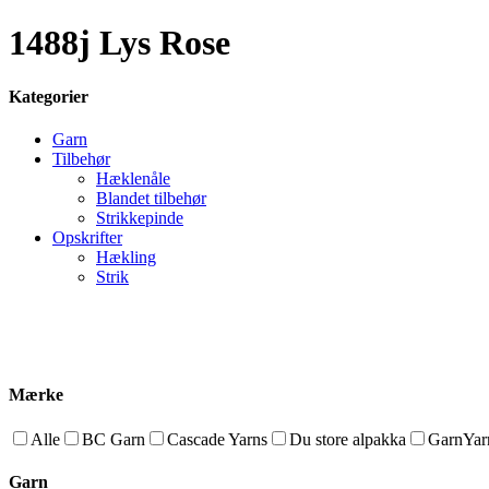
1488j Lys Rose
Kategorier
Garn
Tilbehør
Hæklenåle
Blandet tilbehør
Strikkepinde
Opskrifter
Hækling
Strik
Mærke
Alle
BC Garn
Cascade Yarns
Du store alpakka
GarnYarn
Garn