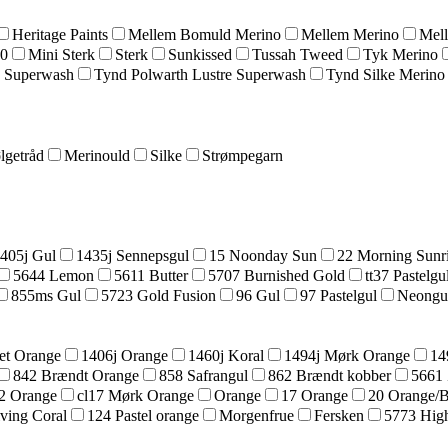
Heritage Paints
Mellem Bomuld Merino
Mellem Merino
Mel
20
Mini Sterk
Sterk
Sunkissed
Tussah Tweed
Tyk Merino
 Superwash
Tynd Polwarth Lustre Superwash
Tynd Silke Merino
lgetråd
Merinould
Silke
Strømpegarn
405j Gul
1435j Sennepsgul
15 Noonday Sun
22 Morning Sunr
5644 Lemon
5611 Butter
5707 Burnished Gold
tt37 Pastelgu
855ms Gul
5723 Gold Fusion
96 Gul
97 Pastelgul
Neongu
et Orange
1406j Orange
1460j Koral
1494j Mørk Orange
14
842 Brændt Orange
858 Safrangul
862 Brændt kobber
5661 
42 Orange
cl17 Mørk Orange
Orange
17 Orange
20 Orange/
ving Coral
124 Pastel orange
Morgenfrue
Fersken
5773 High