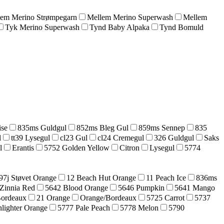
lem Merino Strømpegarn
Mellem Merino Superwash
Mellem
Tyk Merino Superwash
Tynd Baby Alpaka
Tynd Bomuld
ise
835ms Guldgul
852ms Bleg Gul
859ms Sennep
835
l
tt39 Lysegul
cl23 Gul
cl24 Cremegul
326 Guldgul
Saks
l
Erantis
5752 Golden Yellow
Citron
Lysegul
5774
97j Støvet Orange
12 Beach Hut Orange
11 Peach Ice
836ms
Zinnia Red
5642 Blood Orange
5646 Pumpkin
5641 Mango
Bordeaux
21 Orange
Orange/Bordeaux
5725 Carrot
5737
lighter Orange
5777 Pale Peach
5778 Melon
5790