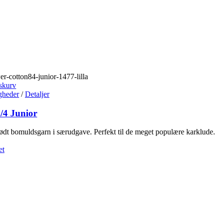
skurv
gheder
/
Detaljer
/4 Junior
lødt bomuldsgarn i særudgave. Perfekt til de meget populære karklude.
et