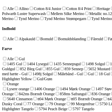
Alle
Allino
Cotton 8/4 Junior
Cotton 8/4 Print
Heritage
Polwarth Lustre Superwash
Mellem Silke Merino
Metallic no.1
Merino
Tynd Merino
Tynd Merino Strømpegarn
Tynd Merino
Indhold
Alle
Alpakauld
Bomuld
Bomuldsblanding
Fåreuld
Fø
Farve
Alle
Gul
1405 Gul
1404 Lysegul
1435 Sennepsgul
1498 Solgul
1
Guldgul
852 Bleg Gul
855 Gul
859 Sennep
5652 Mustard
med hætte - Gul
1498j Solgul
Målebånd - Gul
Gul
18 Gul
Highlighter Yellow
Gul/Grøn
Orange
Lysere orange
1406 Orange
1494 Mørk Orange
1497 Støv
Orange
842ms Brændt Orange
858ms Safrangul
836 Orange
5640 Cinnamon
tt04 Mørk Orange
tt05 Brændt Orange
tt
Dusky Coral
77 Orange
79 Orange
99 Morgenfrue
5750 Li
Highlighter Tangelo
5794 Peach Beige
5797 Tangelo