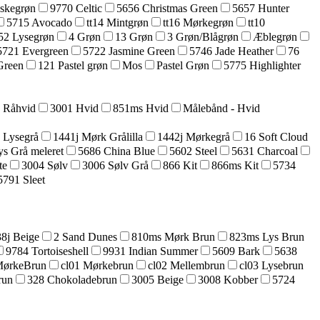
askegrøn
9770 Celtic
5656 Christmas Green
5657 Hunter
5715 Avocado
tt14 Mintgrøn
tt16 Mørkegrøn
tt10
52 Lysegrøn
4 Grøn
13 Grøn
3 Grøn/Blågrøn
Æblegrøn
5721 Evergreen
5722 Jasmine Green
5746 Jade Heather
76
Green
121 Pastel grøn
Mos
Pastel Grøn
5775 Highlighter
5 Råhvid
3001 Hvid
851ms Hvid
Målebånd - Hvid
 Lysegrå
1441j Mørk Grålilla
1442j Mørkegrå
16 Soft Cloud
ys Grå meleret
5686 China Blue
5602 Steel
5631 Charcoal
te
3004 Sølv
3006 Sølv Grå
866 Kit
866ms Kit
5734
5791 Sleet
8j Beige
2 Sand Dunes
810ms Mørk Brun
823ms Lys Brun
9784 Tortoiseshell
9931 Indian Summer
5609 Bark
5638
MørkeBrun
cl01 Mørkebrun
cl02 Mellembrun
cl03 Lysebrun
run
328 Chokoladebrun
3005 Beige
3008 Kobber
5724