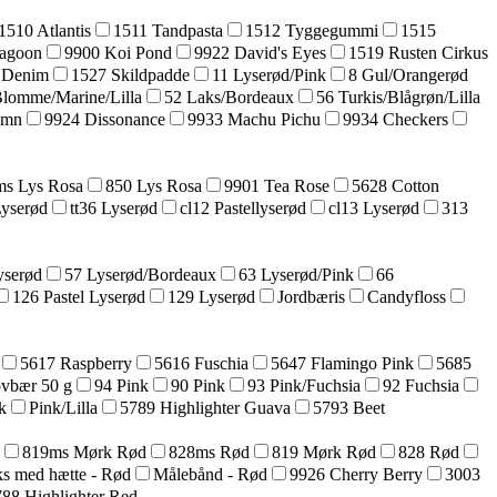
1510 Atlantis
1511 Tandpasta
1512 Tyggegummi
1515
agoon
9900 Koi Pond
9922 David's Eyes
1519 Rusten Cirkus
 Denim
1527 Skildpadde
11 Lyserød/Pink
8 Gul/Orangerød
Blomme/Marine/Lilla
52 Laks/Bordeaux
56 Turkis/Blågrøn/Lilla
umn
9924 Dissonance
9933 Machu Pichu
9934 Checkers
s Lys Rosa
850 Lys Rosa
9901 Tea Rose
5628 Cotton
Lyserød
tt36 Lyserød
cl12 Pastellyserød
cl13 Lyserød
313
yserød
57 Lyserød/Bordeaux
63 Lyserød/Pink
66
126 Pastel Lyserød
129 Lyserød
Jordbæris
Candyfloss
5617 Raspberry
5616 Fuschia
5647 Flamingo Pink
5685
ovbær 50 g
94 Pink
90 Pink
93 Pink/Fuchsia
92 Fuchsia
k
Pink/Lilla
5789 Highlighter Guava
5793 Beet
819ms Mørk Rød
828ms Rød
819 Mørk Rød
828 Rød
s med hætte - Rød
Målebånd - Rød
9926 Cherry Berry
3003
88 Highlighter Red