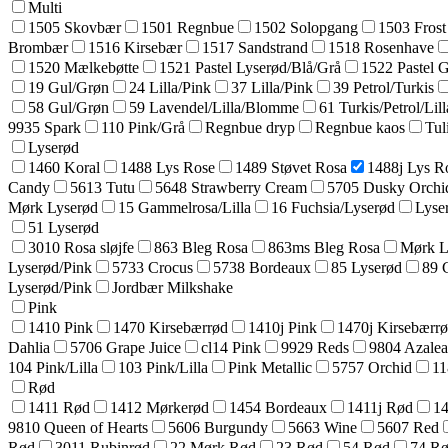
Multi
1505 Skovbær
1501 Regnbue
1502 Solopgang
1503 Frost
Brombær
1516 Kirsebær
1517 Sandstrand
1518 Rosenhave
1520 Mælkebøtte
1521 Pastel Lyserød/Blå/Grå
1522 Pastel 
19 Gul/Grøn
24 Lilla/Pink
37 Lilla/Pink
39 Petrol/Turkis
58 Gul/Grøn
59 Lavendel/Lilla/Blomme
61 Turkis/Petrol/Lill
9935 Spark
110 Pink/Grå
Regnbue dryp
Regnbue kaos
Tul
Lyserød
1460 Koral
1488 Lys Rose
1489 Støvet Rosa
1488j Lys R
Candy
5613 Tutu
5648 Strawberry Cream
5705 Dusky Orchi
Mørk Lyserød
15 Gammelrosa/Lilla
16 Fuchsia/Lyserød
Lyse
51 Lyserød
3010 Rosa sløjfe
863 Bleg Rosa
863ms Bleg Rosa
Mørk L
Lyserød/Pink
5733 Crocus
5738 Bordeaux
85 Lyserød
89 
Lyserød/Pink
Jordbær Milkshake
Pink
1410 Pink
1470 Kirsebærrød
1410j Pink
1470j Kirsebærr
Dahlia
5706 Grape Juice
cl14 Pink
9929 Reds
9804 Azale
104 Pink/Lilla
103 Pink/Lilla
Pink Metallic
5757 Orchid
11
Rød
1411 Rød
1412 Mørkerød
1454 Bordeaux
1411j Rød
14
9810 Queen of Hearts
5606 Burgundy
5663 Wine
5607 Red
Rød
3011 Rubinrød
22 Mørk Rød
23 Rød
54 Rød
74 R