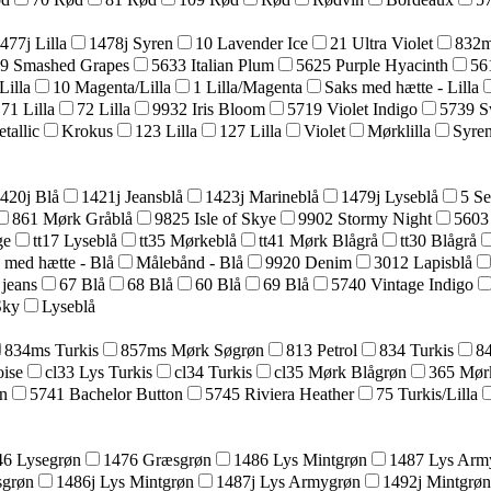
477j Lilla
1478j Syren
10 Lavender Ice
21 Ultra Violet
832m
9 Smashed Grapes
5633 Italian Plum
5625 Purple Hyacinth
56
Lilla
10 Magenta/Lilla
1 Lilla/Magenta
Saks med hætte - Lilla
71 Lilla
72 Lilla
9932 Iris Bloom
5719 Violet Indigo
5739 S
tallic
Krokus
123 Lilla
127 Lilla
Violet
Mørklilla
Syre
420j Blå
1421j Jeansblå
1423j Marineblå
1479j Lyseblå
5 Se
861 Mørk Gråblå
9825 Isle of Skye
9902 Stormy Night
5603
ge
tt17 Lyseblå
tt35 Mørkeblå
tt41 Mørk Blågrå
tt30 Blågrå
 med hætte - Blå
Målebånd - Blå
9920 Denim
3012 Lapisblå
 jeans
67 Blå
68 Blå
60 Blå
69 Blå
5740 Vintage Indigo
Sky
Lyseblå
834ms Turkis
857ms Mørk Søgrøn
813 Petrol
834 Turkis
8
ise
cl33 Lys Turkis
cl34 Turkis
cl35 Mørk Blågrøn
365 Mør
n
5741 Bachelor Button
5745 Riviera Heather
75 Turkis/Lilla
46 Lysegrøn
1476 Græsgrøn
1486 Lys Mintgrøn
1487 Lys Arm
sgrøn
1486j Lys Mintgrøn
1487j Lys Armygrøn
1492j Mintgrøn