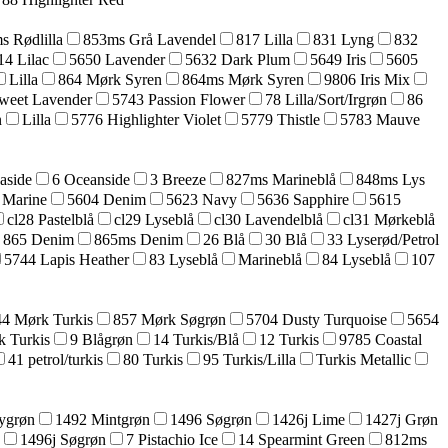
s Rødlilla
853ms Grå Lavendel
817 Lilla
831 Lyng
832
14 Lilac
5650 Lavender
5632 Dark Plum
5649 Iris
5605
Lilla
864 Mørk Syren
864ms Mørk Syren
9806 Iris Mix
weet Lavender
5743 Passion Flower
78 Lilla/Sort/Irgrøn
86
n
Lilla
5776 Highlighter Violet
5779 Thistle
5783 Mauve
aside
6 Oceanside
3 Breeze
827ms Marineblå
848ms Lys
 Marine
5604 Denim
5623 Navy
5636 Sapphire
5615
cl28 Pastelblå
cl29 Lyseblå
cl30 Lavendelblå
cl31 Mørkeblå
865 Denim
865ms Denim
26 Blå
30 Blå
33 Lyserød/Petrol
5744 Lapis Heather
83 Lyseblå
Marineblå
84 Lyseblå
107
44 Mørk Turkis
857 Mørk Søgrøn
5704 Dusty Turquoise
5654
k Turkis
9 Blågrøn
14 Turkis/Blå
12 Turkis
9785 Coastal
41 petrol/turkis
80 Turkis
95 Turkis/Lilla
Turkis Metallic
ygrøn
1492 Mintgrøn
1496 Søgrøn
1426j Lime
1427j Grøn
1496j Søgrøn
7 Pistachio Ice
14 Spearmint Green
812ms