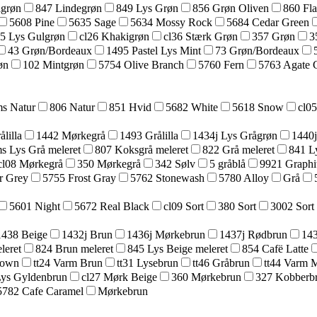
lgrøn
847 Lindegrøn
849 Lys Grøn
856 Grøn Oliven
860 Fl
5608 Pine
5635 Sage
5634 Mossy Rock
5684 Cedar Green
25 Lys Gulgrøn
cl26 Khakigrøn
cl36 Stærk Grøn
357 Grøn
3
43 Grøn/Bordeaux
1495 Pastel Lys Mint
73 Grøn/Bordeaux
øn
102 Mintgrøn
5754 Olive Branch
5760 Fern
5763 Agate 
s Natur
806 Natur
851 Hvid
5682 White
5618 Snow
cl0
lilla
1442 Mørkegrå
1493 Grålilla
1434j Lys Grågrøn
1440j
s Lys Grå meleret
807 Koksgrå meleret
822 Grå meleret
841 L
cl08 Mørkegrå
350 Mørkegrå
342 Sølv
5 gråblå
9921 Graphi
r Grey
5755 Frost Gray
5762 Stonewash
5780 Alloy
Grå
5601 Night
5672 Real Black
cl09 Sort
380 Sort
3002 Sort
1438 Beige
1432j Brun
1436j Mørkebrun
1437j Rødbrun
143
leret
824 Brun meleret
845 Lys Beige meleret
854 Cafë Latte
rown
tt24 Varm Brun
tt31 Lysebrun
tt46 Gråbrun
tt44 Varm 
Lys Gyldenbrun
cl27 Mørk Beige
360 Mørkebrun
327 Kobberb
5782 Cafe Caramel
Mørkebrun