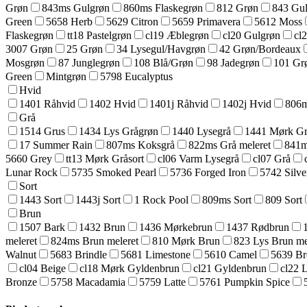
Grøn
843ms Gulgrøn
860ms Flaskegrøn
812 Grøn
843 Gu
Green
5658 Herb
5629 Citron
5659 Primavera
5612 Moss
Flaskegrøn
tt18 Pastelgrøn
cl19 Æblegrøn
cl20 Gulgrøn
cl
3007 Grøn
25 Grøn
34 Lysegul/Havgrøn
42 Grøn/Bordeaux
Mosgrøn
87 Junglegrøn
108 Blå/Grøn
98 Jadegrøn
101 Gr
Green
Mintgrøn
5798 Eucalyptus
Hvid
1401 Råhvid
1402 Hvid
1401j Råhvid
1402j Hvid
806m
Grå
1514 Grus
1434 Lys Grågrøn
1440 Lysegrå
1441 Mørk Grå
17 Summer Rain
807ms Koksgrå
822ms Grå meleret
841m
5660 Grey
tt13 Mørk Gråsort
cl06 Varm Lysegrå
cl07 Grå
Lunar Rock
5735 Smoked Pearl
5736 Forged Iron
5742 Silve
Sort
1443 Sort
1443j Sort
1 Rock Pool
809ms Sort
809 Sort
Brun
1507 Bark
1432 Brun
1436 Mørkebrun
1437 Rødbrun
meleret
824ms Brun meleret
810 Mørk Brun
823 Lys Brun me
Walnut
5683 Brindle
5681 Limestone
5610 Camel
5639 B
cl04 Beige
cl18 Mørk Gyldenbrun
cl21 Gyldenbrun
cl22 
Bronze
5758 Macadamia
5759 Latte
5761 Pumpkin Spice