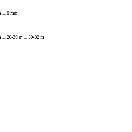
m
8 mm
m
28-30 m
30-32 m