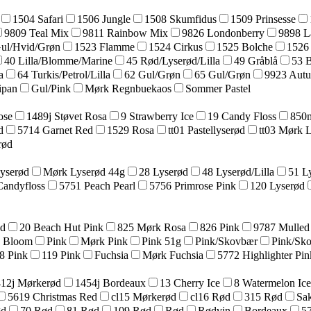
1504 Safari
1506 Jungle
1508 Skumfidus
1509 Prinsesse
9809 Teal Mix
9811 Rainbow Mix
9826 Londonberry
9898 L
Gul/Hvid/Grøn
1523 Flamme
1524 Cirkus
1525 Bolche
1526
40 Lilla/Blomme/Marine
45 Rød/Lyserød/Lilla
49 Gråblå
53 
a
64 Turkis/Petrol/Lilla
62 Gul/Grøn
65 Gul/Grøn
9923 Aut
ipan
Gul/Pink
Mørk Regnbuekaos
Sommer Pastel
ose
1489j Støvet Rosa
9 Strawberry Ice
19 Candy Floss
850m
d
5714 Garnet Red
1529 Rosa
tt01 Pastellyserød
tt03 Mørk 
rød
yserød
Mørk Lyserød 44g
28 Lyserød
48 Lyserød/Lilla
51 L
Candyfloss
5751 Peach Pearl
5756 Primrose Pink
120 Lyserød
ød
20 Beach Hut Pink
825 Mørk Rosa
826 Pink
9787 Mulled
a Bloom
Pink
Mørk Pink
Pink 51g
Pink/Skovbær
Pink/Sk
8 Pink
119 Pink
Fuchsia
Mørk Fuchsia
5772 Highlighter Pin
12j Mørkerød
1454j Bordeaux
13 Cherry Ice
8 Watermelon Ice
5619 Christmas Red
cl15 Mørkerød
cl16 Rød
315 Rød
Sak
ød
70 Rød
81 Rød
109 Rød
Rød
Rødvin
Bordeaux
57