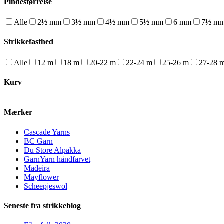
Pindestørrelse
Alle
2½ mm
3½ mm
4½ mm
5½ mm
6 mm
7½ m
Strikkefasthed
Alle
12 m
18 m
20-22 m
22-24 m
25-26 m
27-28 
Kurv
Mærker
Cascade Yarns
BC Garn
Du Store Alpakka
GarnYarn håndfarvet
Madeira
Mayflower
Scheepjeswol
Seneste fra strikkeblog