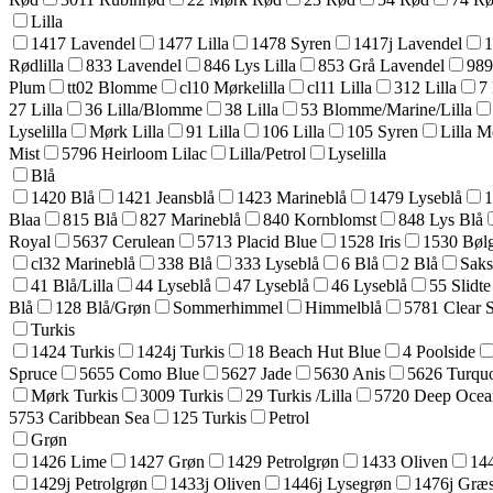
Lilla
1417 Lavendel
1477 Lilla
1478 Syren
1417j Lavendel
1
Rødlilla
833 Lavendel
846 Lys Lilla
853 Grå Lavendel
989
Plum
tt02 Blomme
cl10 Mørkelilla
cl11 Lilla
312 Lilla
7 
27 Lilla
36 Lilla/Blomme
38 Lilla
53 Blomme/Marine/Lilla
Lyselilla
Mørk Lilla
91 Lilla
106 Lilla
105 Syren
Lilla Me
Mist
5796 Heirloom Lilac
Lilla/Petrol
Lyselilla
Blå
1420 Blå
1421 Jeansblå
1423 Marineblå
1479 Lyseblå
1
Blaa
815 Blå
827 Marineblå
840 Kornblomst
848 Lys Blå
Royal
5637 Cerulean
5713 Placid Blue
1528 Iris
1530 Bøl
cl32 Marineblå
338 Blå
333 Lyseblå
6 Blå
2 Blå
Saks
41 Blå/Lilla
44 Lyseblå
47 Lyseblå
46 Lyseblå
55 Slidte
Blå
128 Blå/Grøn
Sommerhimmel
Himmelblå
5781 Clear 
Turkis
1424 Turkis
1424j Turkis
18 Beach Hut Blue
4 Poolside
Spruce
5655 Como Blue
5627 Jade
5630 Anis
5626 Turquo
Mørk Turkis
3009 Turkis
29 Turkis /Lilla
5720 Deep Ocea
5753 Caribbean Sea
125 Turkis
Petrol
Grøn
1426 Lime
1427 Grøn
1429 Petrolgrøn
1433 Oliven
14
1429j Petrolgrøn
1433j Oliven
1446j Lysegrøn
1476j Græ