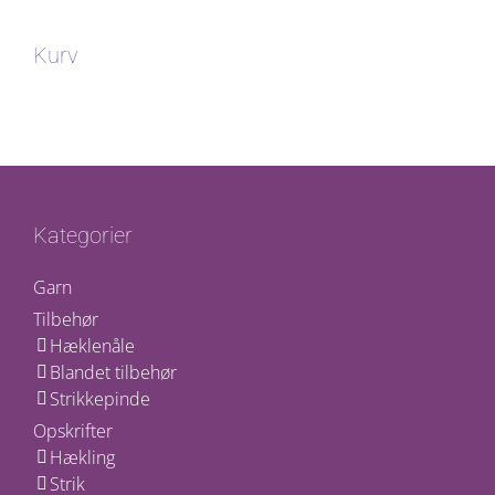
Kurv
Kategorier
Garn
Tilbehør
Hæklenåle
Blandet tilbehør
Strikkepinde
Opskrifter
Hækling
Strik