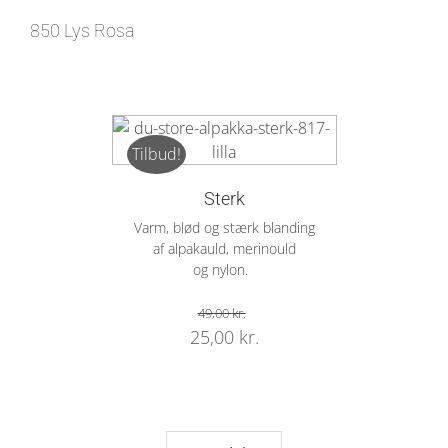
850 Lys Rosa
Tilbud!
Sterk
Varm, blød og stærk blanding
af alpakauld, merinould
og nylon.
49,00
kr.
Original
Current
25,00
kr.
price
price
was:
is:
49,00 kr..
25,00 kr..