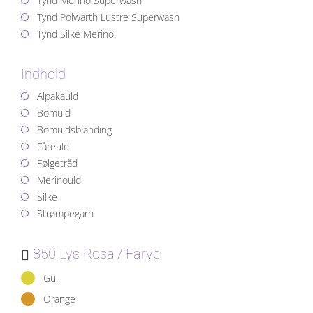
Tynd Merino Superwash
Tynd Polwarth Lustre Superwash
Tynd Silke Merino
Indhold
Alpakauld
Bomuld
Bomuldsblanding
Fåreuld
Følgetråd
Merinould
Silke
Strømpegarn
850 Lys Rosa
Farve
Gul
Orange