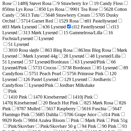
Rose
1489j Støvet Rosa
9 Strawberry Ice
19 Candy Floss
850ms Lys Rosa
850 Lys Rosa
9901 Tea Rose
5628 Cotton
Candy
5613 Tutu
5648 Strawberry Cream
5705 Dusky
Orchid
5714 Garnet Red
1529 Rosa
tt01 Pastellyserød
tt03 Mørk Lyserød
tt36 Lyserød
cl12 Pastellyserød
cl13
Lyserød
313 Mørk Lyserød
15 Gammelrosa/Lilla
16
Fuchsia/Lyserød
Lyserød
51 Lyserød
3010 Rosa sløjfe
863 Bleg Rosa
863ms Bleg Rosa
Mørk
Lyserød
Mørk Lyserød 44g
28 Lyserød
48 Lyserød/Lilla
51 Lyserød
57 Lyserød/Bordeaux
63 Lyserød/Pink
66
Lyserød/Pink
5733 Crocus
5738 Bordeaux
85 Lyserød
89
Candyfloss
5751 Peach Pearl
5756 Primrose Pink
120
Lyserød
126 Pastel Lyserød
129 Lyserød
Jordbæris
Candyfloss
Lyserød/Pink
Jordbær Milkshake
Pink
1410 Pink
1470 Kirsebærrød
1410j Pink
1470j Kirsebærrød
20 Beach Hut Pink
825 Mørk Rosa
826
Pink
9787 Mulled
5617 Raspberry
5616 Fuschia
5647
Flamingo Pink
5685 Dahlia
5706 Grape Juice
cl14 Pink
9929 Reds
9804 Azalea Bloom
Pink
Mørk Pink
Pink 51g
Pink/Skovbær
Pink/Skovbær 50 g
94 Pink
90 Pink
93