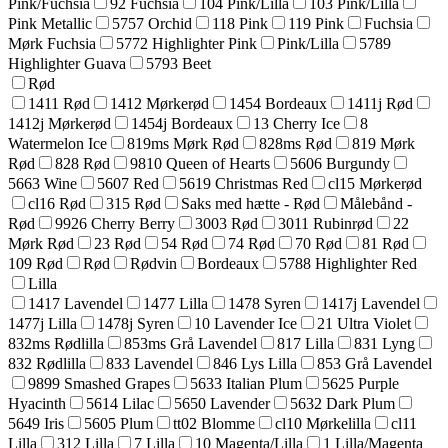
Pink/Fuchsia
92 Fuchsia
104 Pink/Lilla
103 Pink/Lilla
Pink Metallic
5757 Orchid
118 Pink
119 Pink
Fuchsia
Mørk Fuchsia
5772 Highlighter Pink
Pink/Lilla
5789
Highlighter Guava
5793 Beet
Rød
1411 Rød
1412 Mørkerød
1454 Bordeaux
1411j Rød
1412j Mørkerød
1454j Bordeaux
13 Cherry Ice
8
Watermelon Ice
819ms Mørk Rød
828ms Rød
819 Mørk
Rød
828 Rød
9810 Queen of Hearts
5606 Burgundy
5663 Wine
5607 Red
5619 Christmas Red
cl15 Mørkerød
cl16 Rød
315 Rød
Saks med hætte - Rød
Målebånd -
Rød
9926 Cherry Berry
3003 Rød
3011 Rubinrød
22
Mørk Rød
23 Rød
54 Rød
74 Rød
70 Rød
81 Rød
109 Rød
Rød
Rødvin
Bordeaux
5788 Highlighter Red
Lilla
1417 Lavendel
1477 Lilla
1478 Syren
1417j Lavendel
1477j Lilla
1478j Syren
10 Lavender Ice
21 Ultra Violet
832ms Rødlilla
853ms Grå Lavendel
817 Lilla
831 Lyng
832 Rødlilla
833 Lavendel
846 Lys Lilla
853 Grå Lavendel
9899 Smashed Grapes
5633 Italian Plum
5625 Purple
Hyacinth
5614 Lilac
5650 Lavender
5632 Dark Plum
5649 Iris
5605 Plum
tt02 Blomme
cl10 Mørkelilla
cl11
Lilla
312 Lilla
7 Lilla
10 Magenta/Lilla
1 Lilla/Magenta