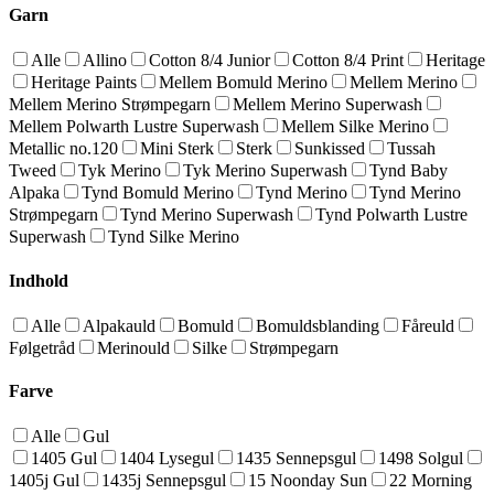
Garn
Alle
Allino
Cotton 8/4 Junior
Cotton 8/4 Print
Heritage
Heritage Paints
Mellem Bomuld Merino
Mellem Merino
Mellem Merino Strømpegarn
Mellem Merino Superwash
Mellem Polwarth Lustre Superwash
Mellem Silke Merino
Metallic no.120
Mini Sterk
Sterk
Sunkissed
Tussah
Tweed
Tyk Merino
Tyk Merino Superwash
Tynd Baby
Alpaka
Tynd Bomuld Merino
Tynd Merino
Tynd Merino
Strømpegarn
Tynd Merino Superwash
Tynd Polwarth Lustre
Superwash
Tynd Silke Merino
Indhold
Alle
Alpakauld
Bomuld
Bomuldsblanding
Fåreuld
Følgetråd
Merinould
Silke
Strømpegarn
Farve
Alle
Gul
1405 Gul
1404 Lysegul
1435 Sennepsgul
1498 Solgul
1405j Gul
1435j Sennepsgul
15 Noonday Sun
22 Morning