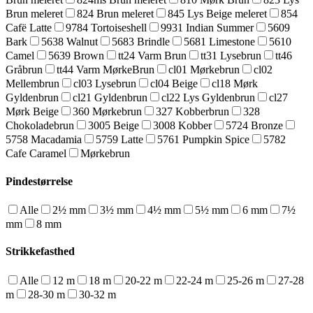
Brun meleret
824 Brun meleret
845 Lys Beige meleret
854
Cafë Latte
9784 Tortoiseshell
9931 Indian Summer
5609
Bark
5638 Walnut
5683 Brindle
5681 Limestone
5610
Camel
5639 Brown
tt24 Varm Brun
tt31 Lysebrun
tt46
Gråbrun
tt44 Varm MørkeBrun
cl01 Mørkebrun
cl02
Mellembrun
cl03 Lysebrun
cl04 Beige
cl18 Mørk
Gyldenbrun
cl21 Gyldenbrun
cl22 Lys Gyldenbrun
cl27
Mørk Beige
360 Mørkebrun
327 Kobberbrun
328
Chokoladebrun
3005 Beige
3008 Kobber
5724 Bronze
5758 Macadamia
5759 Latte
5761 Pumpkin Spice
5782
Cafe Caramel
Mørkebrun
Pindestørrelse
Alle
2½ mm
3½ mm
4½ mm
5½ mm
6 mm
7½
mm
8 mm
Strikkefasthed
Alle
12 m
18 m
20-22 m
22-24 m
25-26 m
27-28
m
28-30 m
30-32 m