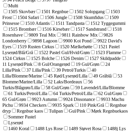
Multi
1505 Skovbær
1501 Regnbue
1502 Solopgang
1503
Frost
1504 Safari
1506 Jungle
1508 Skumfidus
1509
Prinsesse
1510 Atlantis
1511 Tandpasta
1512 Tyggegummi
1515 Brombær
1516 Kirsebær
1517 Sandstrand
1518
Rosenhave
9809 Teal Mix
9811 Rainbow Mix
9826
Londonberry
9898 Lagoon
9900 Koi Pond
9922 David's
Eyes
1519 Rusten Cirkus
1520 Mælkebøtte
1521 Pastel
Lyserød/Blå/Grå
1522 Pastel Gul/Hvid/Grøn
1523 Flamme
1524 Cirkus
1525 Bolche
1526 Denim
1527 Skildpadde
11 Lyserød/Pink
8 Gul/Orangerød
19 Gul/Grøn
24
Lilla/Pink
37 Lilla/Pink
39 Petrol/Turkis
40
Lilla/Blomme/Marine
45 Rød/Lyserød/Lilla
49 Gråblå
53
Blomme/Marine/Lilla
52 Laks/Bordeaux
56
Turkis/Blågrøn/Lilla
58 Gul/Grøn
59 Lavendel/Lilla/Blomme
61 Turkis/Petrol/Lilla
64 Turkis/Petrol/Lilla
62 Gul/Grøn
65 Gul/Grøn
9923 Autumn
9924 Dissonance
9933 Machu
Pichu
9934 Checkers
9935 Spark
110 Pink/Grå
Regnbue
dryp
Regnbue kaos
Tulipan
Gul/Pink
Mørk Regnbuekaos
Sommer Pastel
Lyserød
1460 Koral
1488 Lys Rose
1489 Støvet Rosa
1488j Lys