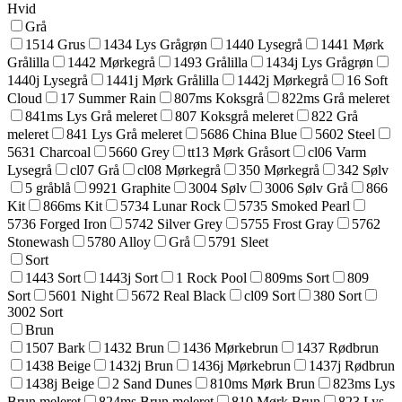
Hvid
Grå
1514 Grus
1434 Lys Grågrøn
1440 Lysegrå
1441 Mørk
Grålilla
1442 Mørkegrå
1493 Grålilla
1434j Lys Grågrøn
1440j Lysegrå
1441j Mørk Grålilla
1442j Mørkegrå
16 Soft
Cloud
17 Summer Rain
807ms Koksgrå
822ms Grå meleret
841ms Lys Grå meleret
807 Koksgrå meleret
822 Grå
meleret
841 Lys Grå meleret
5686 China Blue
5602 Steel
5631 Charcoal
5660 Grey
tt13 Mørk Gråsort
cl06 Varm
Lysegrå
cl07 Grå
cl08 Mørkegrå
350 Mørkegrå
342 Sølv
5 gråblå
9921 Graphite
3004 Sølv
3006 Sølv Grå
866
Kit
866ms Kit
5734 Lunar Rock
5735 Smoked Pearl
5736 Forged Iron
5742 Silver Grey
5755 Frost Gray
5762
Stonewash
5780 Alloy
Grå
5791 Sleet
Sort
1443 Sort
1443j Sort
1 Rock Pool
809ms Sort
809
Sort
5601 Night
5672 Real Black
cl09 Sort
380 Sort
3002 Sort
Brun
1507 Bark
1432 Brun
1436 Mørkebrun
1437 Rødbrun
1438 Beige
1432j Brun
1436j Mørkebrun
1437j Rødbrun
1438j Beige
2 Sand Dunes
810ms Mørk Brun
823ms Lys
Brun meleret
824ms Brun meleret
810 Mørk Brun
823 Lys