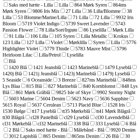
Saks med hætte - Lilla
Lilla
864 Mørk Syren
864ms
Mørk Syren
9806 Iris Mix
27 Lilla
36 Lilla/Blomme
38
Lilla
53 Blomme/Marine/Lilla
71 Lilla
72 Lilla
9932 Iris
Bloom
5719 Violet Indigo
5739 Sweet Lavender
5743
Passion Flower
78 Lilla/Sort/Irgrøn
86 Lyselilla
Mørk Lilla
91 Lilla
106 Lilla
105 Syren
Lilla Metallic
Krokus
123 Lilla
127 Lilla
Violet
Mørklilla
Syren
Lilla
5776
Highlighter Violet
5779 Thistle
5783 Mauve Mist
5796
Heirloom Lilac
Lilla/Petrol
Lyselilla
Blå
1420 Blå
1421 Jeansblå
1423 Marineblå
1479 Lyseblå
1420j Blå
1421j Jeansblå
1423j Marineblå
1479j Lyseblå
5 Seaside
6 Oceanside
3 Breeze
827ms Marineblå
848ms
Lys Blaa
815 Blå
827 Marineblå
840 Kornblomst
848 Lys
Blå
861 Mørk Gråblå
9825 Isle of Skye
9902 Stormy Night
5603 Marine
5604 Denim
5623 Navy
5636 Sapphire
5615 Royal
5637 Cerulean
5713 Placid Blue
1528 Iris
1530 Bølge
tt17 Lyseblå
tt35 Mørkeblå
tt41 Mørk Blågrå
tt30 Blågrå
cl28 Pastelblå
cl29 Lyseblå
cl30 Lavendelblå
cl31 Mørkeblå
cl32 Marineblå
338 Blå
333 Lyseblå
6 Blå
2 Blå
Saks med hætte - Blå
Målebånd - Blå
9920 Denim
3012 Lapisblå
865 Denim
865ms Denim
26 Blå
30