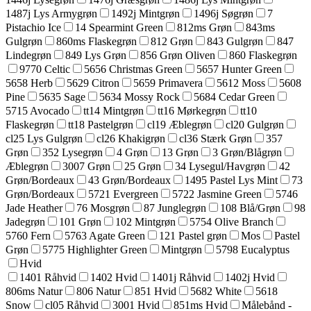
1487j Lys Armygrøn
1492j Mintgrøn
1496j Søgrøn
7
Pistachio Ice
14 Spearmint Green
812ms Grøn
843ms
Gulgrøn
860ms Flaskegrøn
812 Grøn
843 Gulgrøn
847
Lindegrøn
849 Lys Grøn
856 Grøn Oliven
860 Flaskegrøn
9770 Celtic
5656 Christmas Green
5657 Hunter Green
5658 Herb
5629 Citron
5659 Primavera
5612 Moss
5608
Pine
5635 Sage
5634 Mossy Rock
5684 Cedar Green
5715 Avocado
tt14 Mintgrøn
tt16 Mørkegrøn
tt10
Flaskegrøn
tt18 Pastelgrøn
cl19 Æblegrøn
cl20 Gulgrøn
cl25 Lys Gulgrøn
cl26 Khakigrøn
cl36 Stærk Grøn
357
Grøn
352 Lysegrøn
4 Grøn
13 Grøn
3 Grøn/Blågrøn
Æblegrøn
3007 Grøn
25 Grøn
34 Lysegul/Havgrøn
42
Grøn/Bordeaux
43 Grøn/Bordeaux
1495 Pastel Lys Mint
73
Grøn/Bordeaux
5721 Evergreen
5722 Jasmine Green
5746
Jade Heather
76 Mosgrøn
87 Junglegrøn
108 Blå/Grøn
98
Jadegrøn
101 Grøn
102 Mintgrøn
5754 Olive Branch
5760 Fern
5763 Agate Green
121 Pastel grøn
Mos
Pastel
Grøn
5775 Highlighter Green
Mintgrøn
5798 Eucalyptus
Hvid
1401 Råhvid
1402 Hvid
1401j Råhvid
1402j Hvid
806ms Natur
806 Natur
851 Hvid
5682 White
5618
Snow
cl05 Råhvid
3001 Hvid
851ms Hvid
Målebånd -