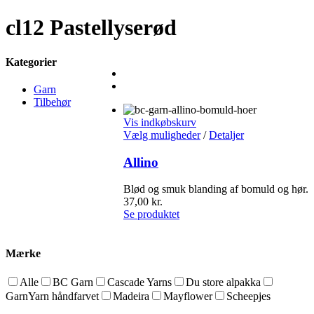
cl12 Pastellyserød
Kategorier
Garn
Tilbehør
Vis indkøbskurv
Vælg muligheder
/
Detaljer
Allino
Blød og smuk blanding af bomuld og hør.
37,00
kr.
Se produktet
Mærke
Alle
BC Garn
Cascade Yarns
Du store alpakka
GarnYarn håndfarvet
Madeira
Mayflower
Scheepjes