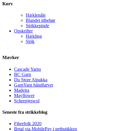
Kurv
Hæklenåle
Blandet tilbehør
Strikkepinde
Opskrifter
Hækling
Strik
Mærker
Cascade Yarns
BC Garn
Du Store Alpakka
GarnYarn håndfarvet
Madeira
Mayflower
Scheepjeswol
Seneste fra strikkeblog
Fiberfolk 2020
Betal via MobilePay i netbutikken