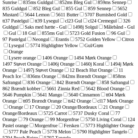
Sunrise
835ms Guldgul
852ms Bleg Gul
859ms Sennep
835 Guldgul
852 Bleg Gul
855 Gul
859 Sennep
5652
Mustard
5644 Lemon
5611 Butter
5707 Burnished Gold
tt37 Pastelgul
tt39 Lysegul
cl23 Gul
cl24 Cremegul
326
Guldgul
Saks med hætte - Gul
1498j Solgul
Målebånd - Gul
Gul
18 Gul
855ms Gul
5723 Gold Fusion
96 Gul
97 Pastelgul
Neongul
Erantis
5752 Golden Yellow
Citron
Lysegul
5774 Highlighter Yellow
Gul/Grøn
Orange
Lysere orange
1406 Orange
1494 Mørk Orange
1497 Støvet Orange
1406j Orange
1460j Koral
1494j Mørk
Orange
1497j Støvet Orange
12 Beach Hut Orange
11
Peach Ice
836ms Orange
842ms Brændt Orange
858ms
Safrangul
836 Orange
842 Brændt Orange
858 Safrangul
862 Brændt kobber
5661 Zinnia Red
5642 Blood Orange
5646 Pumpkin
5641 Mango
5640 Cinnamon
tt04 Mørk
Orange
tt05 Brændt Orange
tt42 Orange
cl17 Mørk Orange
Orange
17 Orange
20 Orange/Bordeaux
21 Orange
Orange/Bordeaux
5725 Carrot
5737 Dusky Coral
77
Orange
79 Orange
99 Morgenfrue
5750 Living Coral
124
Pastel orange
Morgenfrue
Fersken
5773 Highlighter Orange
5777 Pale Peach
5778 Melon
5790 Highlighter Tangelo
5794 Peach Beige
5797 Tangelo