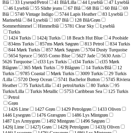
Blå
33 Lyserød/Petrol
41 Blå/Lilla
44 Lyseblå
47 Lyseblå
46 Lyseblå
55 Slidte jeans
67 Blå
68 Blå
60 Blå
69
Blå
5740 Vintage Indigo
5744 Lapis Heather
83 Lyseblå
Marineblå
84 Lyseblå
107 Blå
128 Blå/Grøn
Sommerhimmel
Himmelblå
5781 Clear Sky
Lyseblå
Turkis
1424 Turkis
1424j Turkis
18 Beach Hut Blue
4 Poolside
834ms Turkis
857ms Mørk Søgrøn
813 Petrol
834 Turkis
844 Mørk Turkis
857 Mørk Søgrøn
5704 Dusty Turquoise
5654 Spruce
5655 Como Blue
5627 Jade
5630 Anis
5626 Turquoise
cl33 Lys Turkis
cl34 Turkis
cl35 Mørk
Blågrøn
365 Mørk Turkis
9 Blågrøn
14 Turkis/Blå
12
Turkis
9785 Coastal
Mørk Turkis
3009 Turkis
29 Turkis
/Lilla
5720 Deep Ocean
5741 Bachelor Button
5745 Riviera
Heather
75 Turkis/Lilla
41 petrol/turkis
80 Turkis
95
Turkis/Lilla
Turkis Metallic
5753 Caribbean Sea
125 Turkis
Petrol
Grøn
1426 Lime
1427 Grøn
1429 Petrolgrøn
1433 Oliven
1446 Lysegrøn
1476 Græsgrøn
1486 Lys Mintgrøn
1487 Lys Armygrøn
1492 Mintgrøn
1496 Søgrøn
1426j Lime
1427j Grøn
1429j Petrolgrøn
1433j Oliven
1446j Lysegrøn
1476j Græsgrøn
1486j Lys Mintgrøn