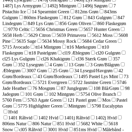
1487j Lys Armygrøn
1492j Mintgrøn
1496j Søgrøn
7
Pistachio Ice
14 Spearmint Green
812ms Grøn
843ms
Gulgrøn
860ms Flaskegrøn
812 Grøn
843 Gulgrøn
847
Lindegrøn
849 Lys Grøn
856 Grøn Oliven
860 Flaskegrøn
9770 Celtic
5656 Christmas Green
5657 Hunter Green
5658 Herb
5629 Citron
5659 Primavera
5612 Moss
5608
Pine
5635 Sage
5634 Mossy Rock
5684 Cedar Green
5715 Avocado
tt14 Mintgrøn
tt16 Mørkegrøn
tt10
Flaskegrøn
tt18 Pastelgrøn
cl19 Æblegrøn
cl20 Gulgrøn
cl25 Lys Gulgrøn
cl26 Khakigrøn
cl36 Stærk Grøn
357
Grøn
352 Lysegrøn
4 Grøn
13 Grøn
3 Grøn/Blågrøn
Æblegrøn
3007 Grøn
25 Grøn
34 Lysegul/Havgrøn
42
Grøn/Bordeaux
43 Grøn/Bordeaux
1495 Pastel Lys Mint
73
Grøn/Bordeaux
5721 Evergreen
5722 Jasmine Green
5746
Jade Heather
76 Mosgrøn
87 Junglegrøn
108 Blå/Grøn
98
Jadegrøn
101 Grøn
102 Mintgrøn
5754 Olive Branch
5760 Fern
5763 Agate Green
121 Pastel grøn
Mos
Pastel
Grøn
5775 Highlighter Green
Mintgrøn
5798 Eucalyptus
Hvid
1401 Råhvid
1402 Hvid
1401j Råhvid
1402j Hvid
806ms Natur
806 Natur
851 Hvid
5682 White
5618
Snow
cl05 Råhvid
3001 Hvid
851ms Hvid
Målebånd -