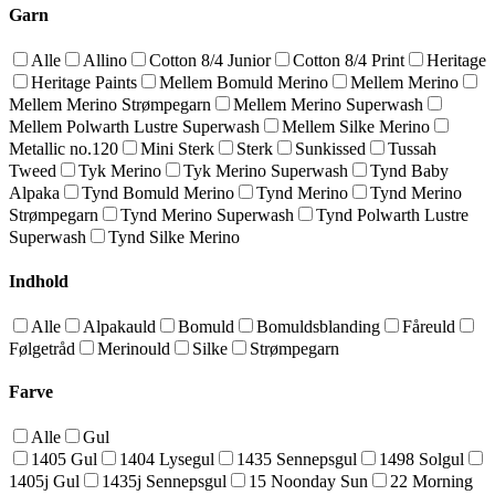
Garn
Alle
Allino
Cotton 8/4 Junior
Cotton 8/4 Print
Heritage
Heritage Paints
Mellem Bomuld Merino
Mellem Merino
Mellem Merino Strømpegarn
Mellem Merino Superwash
Mellem Polwarth Lustre Superwash
Mellem Silke Merino
Metallic no.120
Mini Sterk
Sterk
Sunkissed
Tussah
Tweed
Tyk Merino
Tyk Merino Superwash
Tynd Baby
Alpaka
Tynd Bomuld Merino
Tynd Merino
Tynd Merino
Strømpegarn
Tynd Merino Superwash
Tynd Polwarth Lustre
Superwash
Tynd Silke Merino
Indhold
Alle
Alpakauld
Bomuld
Bomuldsblanding
Fåreuld
Følgetråd
Merinould
Silke
Strømpegarn
Farve
Alle
Gul
1405 Gul
1404 Lysegul
1435 Sennepsgul
1498 Solgul
1405j Gul
1435j Sennepsgul
15 Noonday Sun
22 Morning