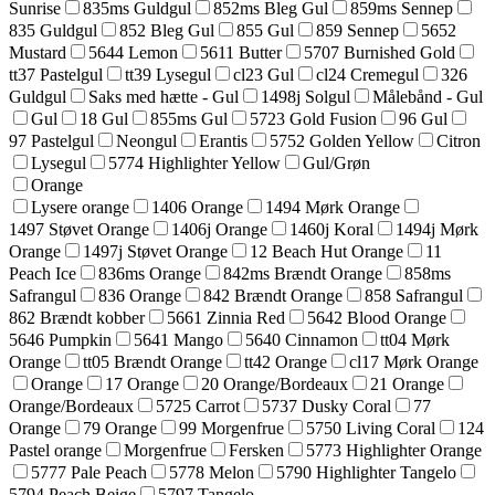
Sunrise
835ms Guldgul
852ms Bleg Gul
859ms Sennep
835 Guldgul
852 Bleg Gul
855 Gul
859 Sennep
5652
Mustard
5644 Lemon
5611 Butter
5707 Burnished Gold
tt37 Pastelgul
tt39 Lysegul
cl23 Gul
cl24 Cremegul
326
Guldgul
Saks med hætte - Gul
1498j Solgul
Målebånd - Gul
Gul
18 Gul
855ms Gul
5723 Gold Fusion
96 Gul
97 Pastelgul
Neongul
Erantis
5752 Golden Yellow
Citron
Lysegul
5774 Highlighter Yellow
Gul/Grøn
Orange
Lysere orange
1406 Orange
1494 Mørk Orange
1497 Støvet Orange
1406j Orange
1460j Koral
1494j Mørk
Orange
1497j Støvet Orange
12 Beach Hut Orange
11
Peach Ice
836ms Orange
842ms Brændt Orange
858ms
Safrangul
836 Orange
842 Brændt Orange
858 Safrangul
862 Brændt kobber
5661 Zinnia Red
5642 Blood Orange
5646 Pumpkin
5641 Mango
5640 Cinnamon
tt04 Mørk
Orange
tt05 Brændt Orange
tt42 Orange
cl17 Mørk Orange
Orange
17 Orange
20 Orange/Bordeaux
21 Orange
Orange/Bordeaux
5725 Carrot
5737 Dusky Coral
77
Orange
79 Orange
99 Morgenfrue
5750 Living Coral
124
Pastel orange
Morgenfrue
Fersken
5773 Highlighter Orange
5777 Pale Peach
5778 Melon
5790 Highlighter Tangelo
5794 Peach Beige
5797 Tangelo