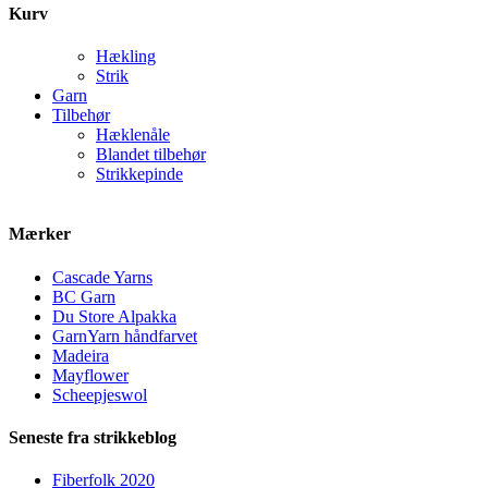
Kurv
Hækling
Strik
Garn
Tilbehør
Hæklenåle
Blandet tilbehør
Strikkepinde
Mærker
Cascade Yarns
BC Garn
Du Store Alpakka
GarnYarn håndfarvet
Madeira
Mayflower
Scheepjeswol
Seneste fra strikkeblog
Fiberfolk 2020