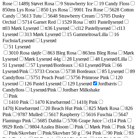
Rose
1489j Støvet Rosa
9 Strawberry Ice
19 Candy Floss
850ms Lys Rosa
850 Lys Rosa
9901 Tea Rose
5628 Cotton
Candy
5613 Tutu
5648 Strawberry Cream
5705 Dusky
Orchid
5714 Garnet Red
1529 Rosa
tt01 Pastellyserød
tt03 Mørk Lyserød
tt36 Lyserød
cl12 Pastellyserød
cl13
Lyserød
313 Mørk Lyserød
15 Gammelrosa/Lilla
16
Fuchsia/Lyserød
Lyserød
51 Lyserød
3010 Rosa sløjfe
863 Bleg Rosa
863ms Bleg Rosa
Mørk
Lyserød
Mørk Lyserød 44g
28 Lyserød
48 Lyserød/Lilla
51 Lyserød
57 Lyserød/Bordeaux
63 Lyserød/Pink
66
Lyserød/Pink
5733 Crocus
5738 Bordeaux
85 Lyserød
89
Candyfloss
5751 Peach Pearl
5756 Primrose Pink
120
Lyserød
126 Pastel Lyserød
129 Lyserød
Jordbæris
Candyfloss
Lyserød/Pink
Jordbær Milkshake
Pink
1410 Pink
1470 Kirsebærrød
1410j Pink
1470j Kirsebærrød
20 Beach Hut Pink
825 Mørk Rosa
826
Pink
9787 Mulled
5617 Raspberry
5616 Fuschia
5647
Flamingo Pink
5685 Dahlia
5706 Grape Juice
cl14 Pink
9929 Reds
9804 Azalea Bloom
Pink
Mørk Pink
Pink 51g
Pink/Skovbær
Pink/Skovbær 50 g
94 Pink
90 Pink
93