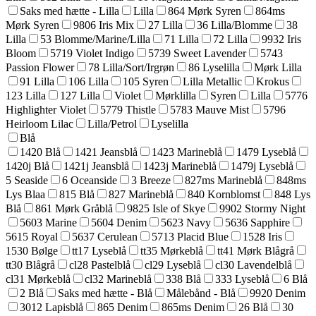
Saks med hætte - Lilla
Lilla
864 Mørk Syren
864ms
Mørk Syren
9806 Iris Mix
27 Lilla
36 Lilla/Blomme
38
Lilla
53 Blomme/Marine/Lilla
71 Lilla
72 Lilla
9932 Iris
Bloom
5719 Violet Indigo
5739 Sweet Lavender
5743
Passion Flower
78 Lilla/Sort/Irgrøn
86 Lyselilla
Mørk Lilla
91 Lilla
106 Lilla
105 Syren
Lilla Metallic
Krokus
123 Lilla
127 Lilla
Violet
Mørklilla
Syren
Lilla
5776
Highlighter Violet
5779 Thistle
5783 Mauve Mist
5796
Heirloom Lilac
Lilla/Petrol
Lyselilla
Blå
1420 Blå
1421 Jeansblå
1423 Marineblå
1479 Lyseblå
1420j Blå
1421j Jeansblå
1423j Marineblå
1479j Lyseblå
5 Seaside
6 Oceanside
3 Breeze
827ms Marineblå
848ms
Lys Blaa
815 Blå
827 Marineblå
840 Kornblomst
848 Lys
Blå
861 Mørk Gråblå
9825 Isle of Skye
9902 Stormy Night
5603 Marine
5604 Denim
5623 Navy
5636 Sapphire
5615 Royal
5637 Cerulean
5713 Placid Blue
1528 Iris
1530 Bølge
tt17 Lyseblå
tt35 Mørkeblå
tt41 Mørk Blågrå
tt30 Blågrå
cl28 Pastelblå
cl29 Lyseblå
cl30 Lavendelblå
cl31 Mørkeblå
cl32 Marineblå
338 Blå
333 Lyseblå
6 Blå
2 Blå
Saks med hætte - Blå
Målebånd - Blå
9920 Denim
3012 Lapisblå
865 Denim
865ms Denim
26 Blå
30