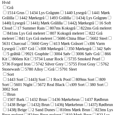
Hvid
Grå
1514 Grus
1434 Lys Grågrøn
1440 Lysegrå
1441 Mørk
Grålilla
1442 Mørkegrå
1493 Grålilla
1434j Lys Grågrøn
1440j Lysegrå
1441j Mørk Grålilla
1442j Mørkegrå
16 Soft
Cloud
17 Summer Rain
807ms Koksgrå
822ms Grå meleret
841ms Lys Grå meleret
807 Koksgrå meleret
822 Grå
meleret
841 Lys Grå meleret
5686 China Blue
5602 Steel
5631 Charcoal
5660 Grey
tt13 Mørk Gråsort
cl06 Varm
Lysegrå
cl07 Grå
cl08 Mørkegrå
350 Mørkegrå
342 Sølv
5 gråblå
9921 Graphite
3004 Sølv
3006 Sølv Grå
866
Kit
866ms Kit
5734 Lunar Rock
5735 Smoked Pearl
5736 Forged Iron
5742 Silver Grey
5755 Frost Gray
5762
Stonewash
5780 Alloy
Grå
5791 Sleet
Sort
1443 Sort
1443j Sort
1 Rock Pool
809ms Sort
809
Sort
5601 Night
5672 Real Black
cl09 Sort
380 Sort
3002 Sort
Brun
1507 Bark
1432 Brun
1436 Mørkebrun
1437 Rødbrun
1438 Beige
1432j Brun
1436j Mørkebrun
1437j Rødbrun
1438j Beige
2 Sand Dunes
810ms Mørk Brun
823ms Lys
Brun meleret
824ms Brun meleret
810 Mørk Brun
823 Lys