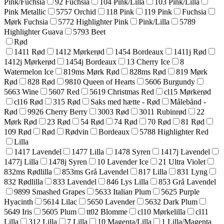
Pink/Fuchsia
92 Fuchsia
104 Pink/Lilla
103 Pink/Lilla
Pink Metallic
5757 Orchid
118 Pink
119 Pink
Fuchsia
Mørk Fuchsia
5772 Highlighter Pink
Pink/Lilla
5789
Highlighter Guava
5793 Beet
Rød
1411 Rød
1412 Mørkerød
1454 Bordeaux
1411j Rød
1412j Mørkerød
1454j Bordeaux
13 Cherry Ice
8
Watermelon Ice
819ms Mørk Rød
828ms Rød
819 Mørk
Rød
828 Rød
9810 Queen of Hearts
5606 Burgundy
5663 Wine
5607 Red
5619 Christmas Red
cl15 Mørkerød
cl16 Rød
315 Rød
Saks med hætte - Rød
Målebånd -
Rød
9926 Cherry Berry
3003 Rød
3011 Rubinrød
22
Mørk Rød
23 Rød
54 Rød
74 Rød
70 Rød
81 Rød
109 Rød
Rød
Rødvin
Bordeaux
5788 Highlighter Red
Lilla
1417 Lavendel
1477 Lilla
1478 Syren
1417j Lavendel
1477j Lilla
1478j Syren
10 Lavender Ice
21 Ultra Violet
832ms Rødlilla
853ms Grå Lavendel
817 Lilla
831 Lyng
832 Rødlilla
833 Lavendel
846 Lys Lilla
853 Grå Lavendel
9899 Smashed Grapes
5633 Italian Plum
5625 Purple
Hyacinth
5614 Lilac
5650 Lavender
5632 Dark Plum
5649 Iris
5605 Plum
tt02 Blomme
cl10 Mørkelilla
cl11
Lilla
312 Lilla
7 Lilla
10 Magenta/Lilla
1 Lilla/Magenta