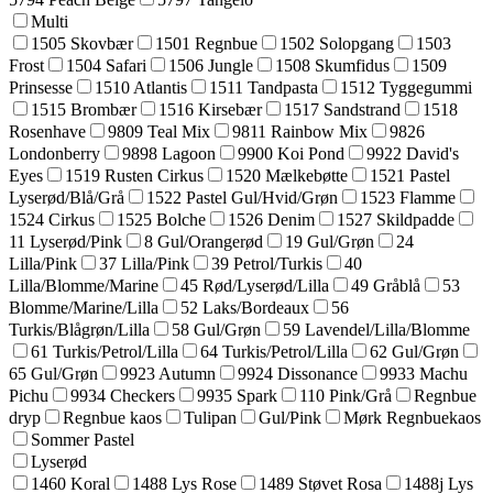
Multi
1505 Skovbær
1501 Regnbue
1502 Solopgang
1503
Frost
1504 Safari
1506 Jungle
1508 Skumfidus
1509
Prinsesse
1510 Atlantis
1511 Tandpasta
1512 Tyggegummi
1515 Brombær
1516 Kirsebær
1517 Sandstrand
1518
Rosenhave
9809 Teal Mix
9811 Rainbow Mix
9826
Londonberry
9898 Lagoon
9900 Koi Pond
9922 David's
Eyes
1519 Rusten Cirkus
1520 Mælkebøtte
1521 Pastel
Lyserød/Blå/Grå
1522 Pastel Gul/Hvid/Grøn
1523 Flamme
1524 Cirkus
1525 Bolche
1526 Denim
1527 Skildpadde
11 Lyserød/Pink
8 Gul/Orangerød
19 Gul/Grøn
24
Lilla/Pink
37 Lilla/Pink
39 Petrol/Turkis
40
Lilla/Blomme/Marine
45 Rød/Lyserød/Lilla
49 Gråblå
53
Blomme/Marine/Lilla
52 Laks/Bordeaux
56
Turkis/Blågrøn/Lilla
58 Gul/Grøn
59 Lavendel/Lilla/Blomme
61 Turkis/Petrol/Lilla
64 Turkis/Petrol/Lilla
62 Gul/Grøn
65 Gul/Grøn
9923 Autumn
9924 Dissonance
9933 Machu
Pichu
9934 Checkers
9935 Spark
110 Pink/Grå
Regnbue
dryp
Regnbue kaos
Tulipan
Gul/Pink
Mørk Regnbuekaos
Sommer Pastel
Lyserød
1460 Koral
1488 Lys Rose
1489 Støvet Rosa
1488j Lys