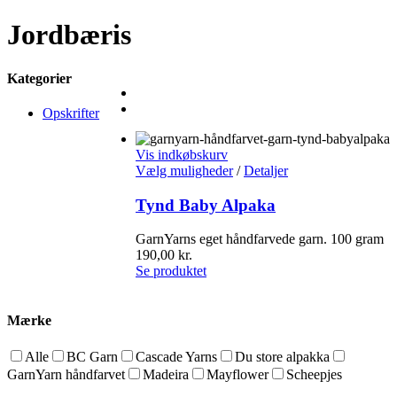
Jordbæris
Kategorier
Opskrifter
Vis indkøbskurv
Vælg muligheder
/
Detaljer
Tynd Baby Alpaka
GarnYarns eget håndfarvede garn. 100 gram
190,00
kr.
Se produktet
Mærke
Alle
BC Garn
Cascade Yarns
Du store alpakka
GarnYarn håndfarvet
Madeira
Mayflower
Scheepjes