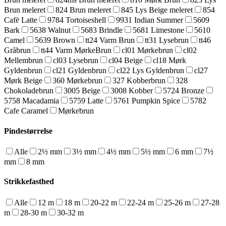
Brun meleret
824 Brun meleret
845 Lys Beige meleret
854
Cafë Latte
9784 Tortoiseshell
9931 Indian Summer
5609
Bark
5638 Walnut
5683 Brindle
5681 Limestone
5610
Camel
5639 Brown
tt24 Varm Brun
tt31 Lysebrun
tt46
Gråbrun
tt44 Varm MørkeBrun
cl01 Mørkebrun
cl02
Mellembrun
cl03 Lysebrun
cl04 Beige
cl18 Mørk
Gyldenbrun
cl21 Gyldenbrun
cl22 Lys Gyldenbrun
cl27
Mørk Beige
360 Mørkebrun
327 Kobberbrun
328
Chokoladebrun
3005 Beige
3008 Kobber
5724 Bronze
5758 Macadamia
5759 Latte
5761 Pumpkin Spice
5782
Cafe Caramel
Mørkebrun
Pindestørrelse
Alle
2½ mm
3½ mm
4½ mm
5½ mm
6 mm
7½
mm
8 mm
Strikkefasthed
Alle
12 m
18 m
20-22 m
22-24 m
25-26 m
27-28
m
28-30 m
30-32 m