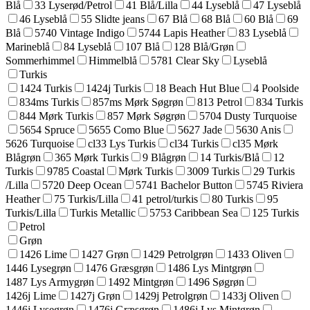
Blå
33 Lyserød/Petrol
41 Blå/Lilla
44 Lyseblå
47 Lyseblå
46 Lyseblå
55 Slidte jeans
67 Blå
68 Blå
60 Blå
69
Blå
5740 Vintage Indigo
5744 Lapis Heather
83 Lyseblå
Marineblå
84 Lyseblå
107 Blå
128 Blå/Grøn
Sommerhimmel
Himmelblå
5781 Clear Sky
Lyseblå
Turkis
1424 Turkis
1424j Turkis
18 Beach Hut Blue
4 Poolside
834ms Turkis
857ms Mørk Søgrøn
813 Petrol
834 Turkis
844 Mørk Turkis
857 Mørk Søgrøn
5704 Dusty Turquoise
5654 Spruce
5655 Como Blue
5627 Jade
5630 Anis
5626 Turquoise
cl33 Lys Turkis
cl34 Turkis
cl35 Mørk
Blågrøn
365 Mørk Turkis
9 Blågrøn
14 Turkis/Blå
12
Turkis
9785 Coastal
Mørk Turkis
3009 Turkis
29 Turkis
/Lilla
5720 Deep Ocean
5741 Bachelor Button
5745 Riviera
Heather
75 Turkis/Lilla
41 petrol/turkis
80 Turkis
95
Turkis/Lilla
Turkis Metallic
5753 Caribbean Sea
125 Turkis
Petrol
Grøn
1426 Lime
1427 Grøn
1429 Petrolgrøn
1433 Oliven
1446 Lysegrøn
1476 Græsgrøn
1486 Lys Mintgrøn
1487 Lys Armygrøn
1492 Mintgrøn
1496 Søgrøn
1426j Lime
1427j Grøn
1429j Petrolgrøn
1433j Oliven
1446j Lysegrøn
1476j Græsgrøn
1486j Lys Mintgrøn