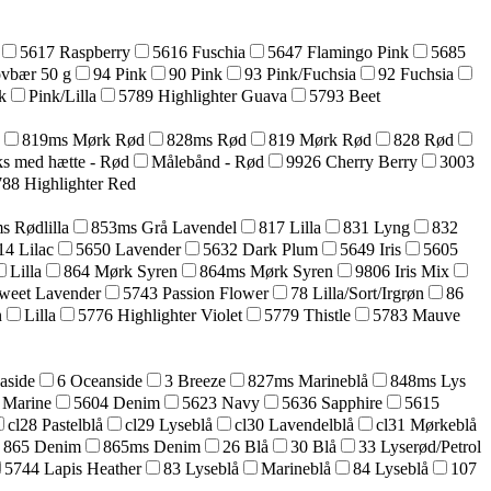
5617 Raspberry
5616 Fuschia
5647 Flamingo Pink
5685
ovbær 50 g
94 Pink
90 Pink
93 Pink/Fuchsia
92 Fuchsia
k
Pink/Lilla
5789 Highlighter Guava
5793 Beet
819ms Mørk Rød
828ms Rød
819 Mørk Rød
828 Rød
s med hætte - Rød
Målebånd - Rød
9926 Cherry Berry
3003
88 Highlighter Red
s Rødlilla
853ms Grå Lavendel
817 Lilla
831 Lyng
832
14 Lilac
5650 Lavender
5632 Dark Plum
5649 Iris
5605
Lilla
864 Mørk Syren
864ms Mørk Syren
9806 Iris Mix
weet Lavender
5743 Passion Flower
78 Lilla/Sort/Irgrøn
86
n
Lilla
5776 Highlighter Violet
5779 Thistle
5783 Mauve
aside
6 Oceanside
3 Breeze
827ms Marineblå
848ms Lys
 Marine
5604 Denim
5623 Navy
5636 Sapphire
5615
cl28 Pastelblå
cl29 Lyseblå
cl30 Lavendelblå
cl31 Mørkeblå
865 Denim
865ms Denim
26 Blå
30 Blå
33 Lyserød/Petrol
5744 Lapis Heather
83 Lyseblå
Marineblå
84 Lyseblå
107