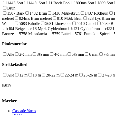
1443 Sort
1443j Sort
1 Rock Pool
809ms Sort
809 Sort
Brun
1507 Bark
1432 Brun
1436 Mørkebrun
1437 Rødbrun
meleret
824ms Brun meleret
810 Mørk Brun
823 Lys Brun me
Walnut
5683 Brindle
5681 Limestone
5610 Camel
5639 B
cl04 Beige
cl18 Mørk Gyldenbrun
cl21 Gyldenbrun
cl22 
Bronze
5758 Macadamia
5759 Latte
5761 Pumpkin Spice
Pindestørrelse
Alle
2½ mm
3½ mm
4½ mm
5½ mm
6 mm
7½ m
Strikkefasthed
Alle
12 m
18 m
20-22 m
22-24 m
25-26 m
27-28 
Kurv
Mærker
Cascade Yarns