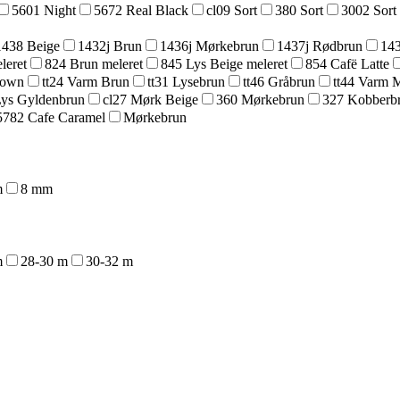
5601 Night
5672 Real Black
cl09 Sort
380 Sort
3002 Sort
1438 Beige
1432j Brun
1436j Mørkebrun
1437j Rødbrun
143
leret
824 Brun meleret
845 Lys Beige meleret
854 Cafë Latte
rown
tt24 Varm Brun
tt31 Lysebrun
tt46 Gråbrun
tt44 Varm 
Lys Gyldenbrun
cl27 Mørk Beige
360 Mørkebrun
327 Kobberb
5782 Cafe Caramel
Mørkebrun
m
8 mm
m
28-30 m
30-32 m