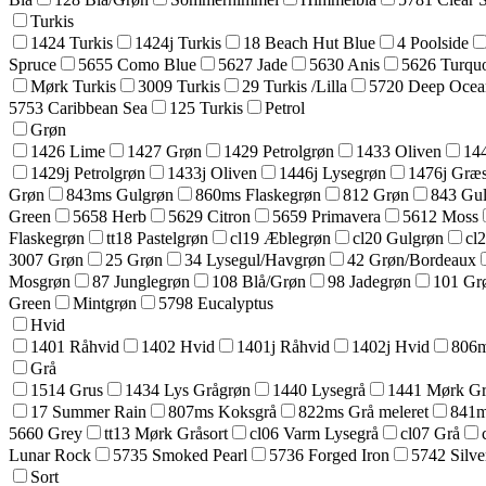
Turkis
1424 Turkis
1424j Turkis
18 Beach Hut Blue
4 Poolside
Spruce
5655 Como Blue
5627 Jade
5630 Anis
5626 Turquo
Mørk Turkis
3009 Turkis
29 Turkis /Lilla
5720 Deep Ocea
5753 Caribbean Sea
125 Turkis
Petrol
Grøn
1426 Lime
1427 Grøn
1429 Petrolgrøn
1433 Oliven
14
1429j Petrolgrøn
1433j Oliven
1446j Lysegrøn
1476j Græ
Grøn
843ms Gulgrøn
860ms Flaskegrøn
812 Grøn
843 Gu
Green
5658 Herb
5629 Citron
5659 Primavera
5612 Moss
Flaskegrøn
tt18 Pastelgrøn
cl19 Æblegrøn
cl20 Gulgrøn
cl
3007 Grøn
25 Grøn
34 Lysegul/Havgrøn
42 Grøn/Bordeaux
Mosgrøn
87 Junglegrøn
108 Blå/Grøn
98 Jadegrøn
101 Gr
Green
Mintgrøn
5798 Eucalyptus
Hvid
1401 Råhvid
1402 Hvid
1401j Råhvid
1402j Hvid
806m
Grå
1514 Grus
1434 Lys Grågrøn
1440 Lysegrå
1441 Mørk Grå
17 Summer Rain
807ms Koksgrå
822ms Grå meleret
841m
5660 Grey
tt13 Mørk Gråsort
cl06 Varm Lysegrå
cl07 Grå
Lunar Rock
5735 Smoked Pearl
5736 Forged Iron
5742 Silve
Sort