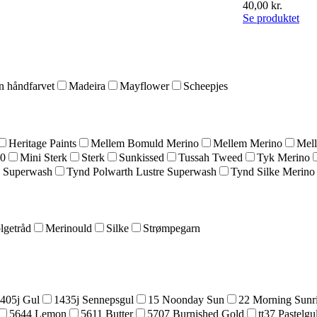
40,00
kr.
Se produktet
 håndfarvet
Madeira
Mayflower
Scheepjes
Heritage Paints
Mellem Bomuld Merino
Mellem Merino
Mel
20
Mini Sterk
Sterk
Sunkissed
Tussah Tweed
Tyk Merino
 Superwash
Tynd Polwarth Lustre Superwash
Tynd Silke Merino
lgetråd
Merinould
Silke
Strømpegarn
405j Gul
1435j Sennepsgul
15 Noonday Sun
22 Morning Sunr
5644 Lemon
5611 Butter
5707 Burnished Gold
tt37 Pastelgu