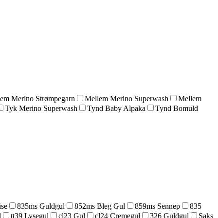
lem Merino Strømpegarn
Mellem Merino Superwash
Mellem
Tyk Merino Superwash
Tynd Baby Alpaka
Tynd Bomuld
ise
835ms Guldgul
852ms Bleg Gul
859ms Sennep
835
l
tt39 Lysegul
cl23 Gul
cl24 Cremegul
326 Guldgul
Saks