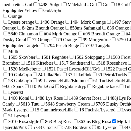
med hætte - Gul
1498j Solgul
Målebånd - Gul
Gul
18 Gul
Highlighter Yellow
Gul/Grøn
Orange
Lysere orange
1406 Orange
1494 Mørk Orange
1497 Støv
Orange
842ms Brændt Orange
858ms Safrangul
836 Orange
5640 Cinnamon
tt04 Mørk Orange
tt05 Brændt Orange
tt
Dusky Coral
77 Orange
79 Orange
99 Morgenfrue
5750 Li
Highlighter Tangelo
5794 Peach Beige
5797 Tangelo
Multi
1505 Skovbær
1501 Regnbue
1502 Solopgang
1503 Frost
Brombær
1516 Kirsebær
1517 Sandstrand
1518 Rosenhave
1520 Mælkebøtte
1521 Pastel Lyserød/Blå/Grå
1522 Pastel 
19 Gul/Grøn
24 Lilla/Pink
37 Lilla/Pink
39 Petrol/Turkis
58 Gul/Grøn
59 Lavendel/Lilla/Blomme
61 Turkis/Petrol/Lill
9935 Spark
110 Pink/Grå
Regnbue dryp
Regnbue kaos
Tul
Lyserød
1460 Koral
1488 Lys Rose
1489 Støvet Rosa
1488j Lys R
Candy
5613 Tutu
5648 Strawberry Cream
5705 Dusky Orchi
Mørk Lyserød
15 Gammelrosa/Lilla
16 Fuchsia/Lyserød
Lyse
51 Lyserød
3010 Rosa sløjfe
863 Bleg Rosa
863ms Bleg Rosa
Mørk L
Lyserød/Pink
5733 Crocus
5738 Bordeaux
85 Lyserød
89 