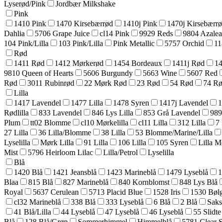
Lyserød/Pink
Jordbær Milkshake
Pink
1410 Pink
1470 Kirsebærrød
1410j Pink
1470j Kirsebærr
Dahlia
5706 Grape Juice
cl14 Pink
9929 Reds
9804 Azale
104 Pink/Lilla
103 Pink/Lilla
Pink Metallic
5757 Orchid
11
Rød
1411 Rød
1412 Mørkerød
1454 Bordeaux
1411j Rød
14
9810 Queen of Hearts
5606 Burgundy
5663 Wine
5607 Red
Rød
3011 Rubinrød
22 Mørk Rød
23 Rød
54 Rød
74 R
Lilla
1417 Lavendel
1477 Lilla
1478 Syren
1417j Lavendel
1
Rødlilla
833 Lavendel
846 Lys Lilla
853 Grå Lavendel
989
Plum
tt02 Blomme
cl10 Mørkelilla
cl11 Lilla
312 Lilla
7 
27 Lilla
36 Lilla/Blomme
38 Lilla
53 Blomme/Marine/Lilla
Lyselilla
Mørk Lilla
91 Lilla
106 Lilla
105 Syren
Lilla Me
Mist
5796 Heirloom Lilac
Lilla/Petrol
Lyselilla
Blå
1420 Blå
1421 Jeansblå
1423 Marineblå
1479 Lyseblå
1
Blaa
815 Blå
827 Marineblå
840 Kornblomst
848 Lys Blå
Royal
5637 Cerulean
5713 Placid Blue
1528 Iris
1530 Bøl
cl32 Marineblå
338 Blå
333 Lyseblå
6 Blå
2 Blå
Saks
41 Blå/Lilla
44 Lyseblå
47 Lyseblå
46 Lyseblå
55 Slidte
Blå
128 Blå/Grøn
Sommerhimmel
Himmelblå
5781 Clear 