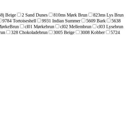
8j Beige
2 Sand Dunes
810ms Mørk Brun
823ms Lys Brun
9784 Tortoiseshell
9931 Indian Summer
5609 Bark
5638
MørkeBrun
cl01 Mørkebrun
cl02 Mellembrun
cl03 Lysebrun
run
328 Chokoladebrun
3005 Beige
3008 Kobber
5724