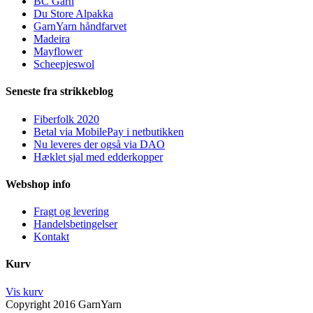
BC Garn
Du Store Alpakka
GarnYarn håndfarvet
Madeira
Mayflower
Scheepjeswol
Seneste fra strikkeblog
Fiberfolk 2020
Betal via MobilePay i netbutikken
Nu leveres der også via DAO
Hæklet sjal med edderkopper
Webshop info
Fragt og levering
Handelsbetingelser
Kontakt
Kurv
Vis kurv
Copyright 2016 GarnYarn