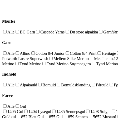
Mærke
Alle
BC Garn
Cascade Yarns
Du store alpakka
GarnYarn
Garn
Alle
Allino
Cotton 8/4 Junior
Cotton 8/4 Print
Heritage
Polwarth Lustre Superwash
Mellem Silke Merino
Metallic no.1
Merino
Tynd Merino
Tynd Merino Strømpegarn
Tynd Merino
Indhold
Alle
Alpakauld
Bomuld
Bomuldsblanding
Fåreuld
Fø
Farve
Alle
Gul
1405 Gul
1404 Lysegul
1435 Sennepsgul
1498 Solgul
1
Guldgul
852 Bleg Gul
855 Gul
859 Sennep
5652 Mustard