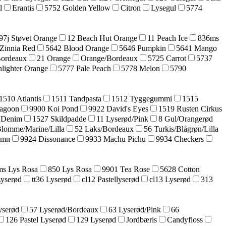
l
Erantis
5752 Golden Yellow
Citron
Lysegul
5774
97j Støvet Orange
12 Beach Hut Orange
11 Peach Ice
836ms
Zinnia Red
5642 Blood Orange
5646 Pumpkin
5641 Mango
Bordeaux
21 Orange
Orange/Bordeaux
5725 Carrot
5737
lighter Orange
5777 Pale Peach
5778 Melon
5790
1510 Atlantis
1511 Tandpasta
1512 Tyggegummi
1515
agoon
9900 Koi Pond
9922 David's Eyes
1519 Rusten Cirkus
 Denim
1527 Skildpadde
11 Lyserød/Pink
8 Gul/Orangerød
Blomme/Marine/Lilla
52 Laks/Bordeaux
56 Turkis/Blågrøn/Lilla
umn
9924 Dissonance
9933 Machu Pichu
9934 Checkers
s Lys Rosa
850 Lys Rosa
9901 Tea Rose
5628 Cotton
Lyserød
tt36 Lyserød
cl12 Pastellyserød
cl13 Lyserød
313
yserød
57 Lyserød/Bordeaux
63 Lyserød/Pink
66
126 Pastel Lyserød
129 Lyserød
Jordbæris
Candyfloss