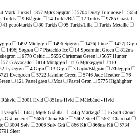
44 Mørk Turkis
857 Mørk Søgrøn
5704 Dusty Turquoise
5654
k Turkis
9 Blågrøn
14 Turkis/Blå
12 Turkis
9785 Coastal
41 petrol/turkis
80 Turkis
95 Turkis/Lilla
Turkis Metallic
ygrøn
1492 Mintgrøn
1496 Søgrøn
1426j Lime
1427j Grøn
1496j Søgrøn
7 Pistachio Ice
14 Spearmint Green
812ms
askegrøn
9770 Celtic
5656 Christmas Green
5657 Hunter
5715 Avocado
tt14 Mintgrøn
tt16 Mørkegrøn
tt10
52 Lysegrøn
4 Grøn
13 Grøn
3 Grøn/Blågrøn
Æblegrøn
5721 Evergreen
5722 Jasmine Green
5746 Jade Heather
76
Green
121 Pastel grøn
Mos
Pastel Grøn
5775 Highlighter
5 Råhvid
3001 Hvid
851ms Hvid
Målebånd - Hvid
 Lysegrå
1441j Mørk Grålilla
1442j Mørkegrå
16 Soft Cloud
ys Grå meleret
5686 China Blue
5602 Steel
5631 Charcoal
te
3004 Sølv
3006 Sølv Grå
866 Kit
866ms Kit
5734
5791 Sleet