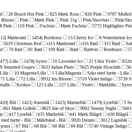
ød
20 Beach Hut Pink
825 Mørk Rosa
826 Pink
9787 Mulled
a Bloom
Pink
Mørk Pink
Pink 51g
Pink/Skovbær
Pink/Sk
8 Pink
119 Pink
Fuchsia
Mørk Fuchsia
5772 Highlighter Pin
12j Mørkerød
1454j Bordeaux
13 Cherry Ice
8 Watermelon Ice
5619 Christmas Red
cl15 Mørkerød
cl16 Rød
315 Rød
Sak
ød
70 Rød
81 Rød
109 Rød
Rød
Rødvin
Bordeaux
57
477j Lilla
1478j Syren
10 Lavender Ice
21 Ultra Violet
832m
9 Smashed Grapes
5633 Italian Plum
5625 Purple Hyacinth
56
Lilla
10 Magenta/Lilla
1 Lilla/Magenta
Saks med hætte - Lilla
71 Lilla
72 Lilla
9932 Iris Bloom
5719 Violet Indigo
5739 S
tallic
Krokus
123 Lilla
127 Lilla
Violet
Mørklilla
Syre
420j Blå
1421j Jeansblå
1423j Marineblå
1479j Lyseblå
5 Se
861 Mørk Gråblå
9825 Isle of Skye
9902 Stormy Night
5603
ge
tt17 Lyseblå
tt35 Mørkeblå
tt41 Mørk Blågrå
tt30 Blågrå
 med hætte - Blå
Målebånd - Blå
9920 Denim
3012 Lapisblå
 jeans
67 Blå
68 Blå
60 Blå
69 Blå
5740 Vintage Indigo
Sky
Lyseblå