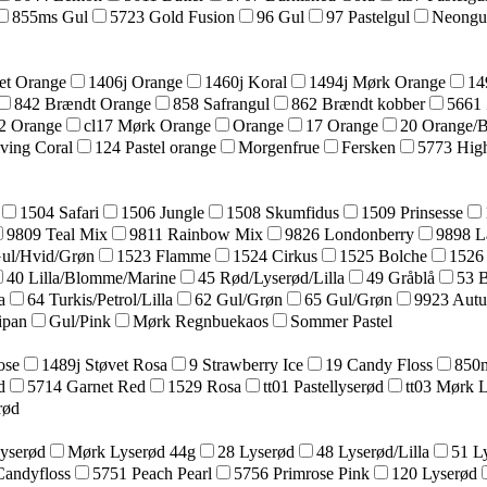
855ms Gul
5723 Gold Fusion
96 Gul
97 Pastelgul
Neongu
et Orange
1406j Orange
1460j Koral
1494j Mørk Orange
14
842 Brændt Orange
858 Safrangul
862 Brændt kobber
5661 
42 Orange
cl17 Mørk Orange
Orange
17 Orange
20 Orange/
ving Coral
124 Pastel orange
Morgenfrue
Fersken
5773 High
1504 Safari
1506 Jungle
1508 Skumfidus
1509 Prinsesse
9809 Teal Mix
9811 Rainbow Mix
9826 Londonberry
9898 L
Gul/Hvid/Grøn
1523 Flamme
1524 Cirkus
1525 Bolche
1526
40 Lilla/Blomme/Marine
45 Rød/Lyserød/Lilla
49 Gråblå
53 
a
64 Turkis/Petrol/Lilla
62 Gul/Grøn
65 Gul/Grøn
9923 Aut
ipan
Gul/Pink
Mørk Regnbuekaos
Sommer Pastel
ose
1489j Støvet Rosa
9 Strawberry Ice
19 Candy Floss
850m
d
5714 Garnet Red
1529 Rosa
tt01 Pastellyserød
tt03 Mørk 
rød
yserød
Mørk Lyserød 44g
28 Lyserød
48 Lyserød/Lilla
51 L
Candyfloss
5751 Peach Pearl
5756 Primrose Pink
120 Lyserød