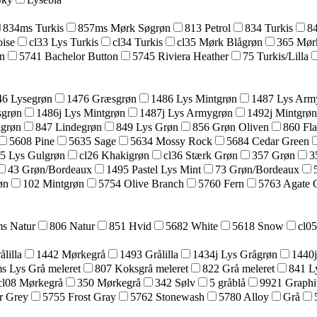
834ms Turkis
857ms Mørk Søgrøn
813 Petrol
834 Turkis
8
ise
cl33 Lys Turkis
cl34 Turkis
cl35 Mørk Blågrøn
365 Mør
n
5741 Bachelor Button
5745 Riviera Heather
75 Turkis/Lilla
46 Lysegrøn
1476 Græsgrøn
1486 Lys Mintgrøn
1487 Lys Arm
sgrøn
1486j Lys Mintgrøn
1487j Lys Armygrøn
1492j Mintgrøn
lgrøn
847 Lindegrøn
849 Lys Grøn
856 Grøn Oliven
860 Fl
5608 Pine
5635 Sage
5634 Mossy Rock
5684 Cedar Green
25 Lys Gulgrøn
cl26 Khakigrøn
cl36 Stærk Grøn
357 Grøn
3
43 Grøn/Bordeaux
1495 Pastel Lys Mint
73 Grøn/Bordeaux
øn
102 Mintgrøn
5754 Olive Branch
5760 Fern
5763 Agate 
s Natur
806 Natur
851 Hvid
5682 White
5618 Snow
cl0
lilla
1442 Mørkegrå
1493 Grålilla
1434j Lys Grågrøn
1440j
s Lys Grå meleret
807 Koksgrå meleret
822 Grå meleret
841 L
cl08 Mørkegrå
350 Mørkegrå
342 Sølv
5 gråblå
9921 Graphi
r Grey
5755 Frost Gray
5762 Stonewash
5780 Alloy
Grå