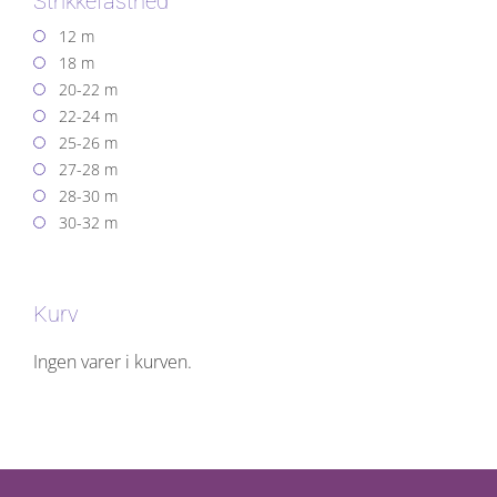
Strikkefasthed
12 m
18 m
20-22 m
22-24 m
25-26 m
27-28 m
28-30 m
30-32 m
Kurv
Ingen varer i kurven.