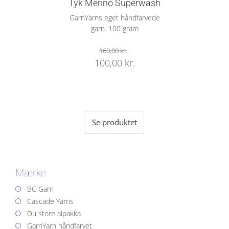
Tyk Merino Superwash
GarnYarns eget håndfarvede
garn. 100 gram
160,00
kr.
Original
Current
100,00
kr.
price
price
was:
is:
160,00 kr..
100,00 kr..
Se produktet
Mærke
BC Garn
Cascade Yarns
Du store alpakka
GarnYarn håndfarvet