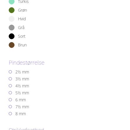
Turkis
Grøn
Hvid
Grå
Sort
Brun
Pindestørrelse
2½ mm
3½ mm
4½ mm
5½ mm
6 mm
7½ mm
8 mm