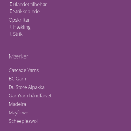
Blandet tilbehør
Strikkepinde
Opskrifter
Hækling
Strik
Mærker
Cascade Yarns
BC Garn
Du Store Alpakka
GarnYarn håndfarvet
Madeira
Mayflower
Scheepjeswol