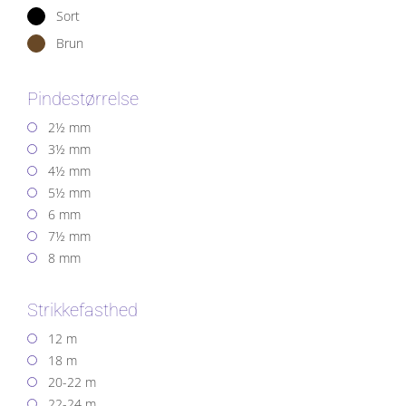
Sort
Brun
Pindestørrelse
2½ mm
3½ mm
4½ mm
5½ mm
6 mm
7½ mm
8 mm
Strikkefasthed
12 m
18 m
20-22 m
22-24 m