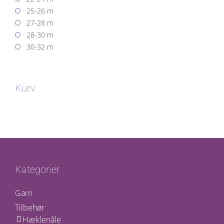
25-26 m
27-28 m
28-30 m
30-32 m
Kurv
Kategorier
Garn
Tilbehør
Hæklenåle