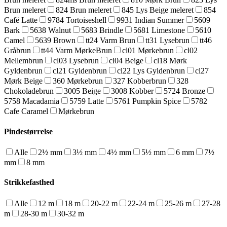
Brun meleret
824 Brun meleret
845 Lys Beige meleret
854
Cafë Latte
9784 Tortoiseshell
9931 Indian Summer
5609
Bark
5638 Walnut
5683 Brindle
5681 Limestone
5610
Camel
5639 Brown
tt24 Varm Brun
tt31 Lysebrun
tt46
Gråbrun
tt44 Varm MørkeBrun
cl01 Mørkebrun
cl02
Mellembrun
cl03 Lysebrun
cl04 Beige
cl18 Mørk
Gyldenbrun
cl21 Gyldenbrun
cl22 Lys Gyldenbrun
cl27
Mørk Beige
360 Mørkebrun
327 Kobberbrun
328
Chokoladebrun
3005 Beige
3008 Kobber
5724 Bronze
5758 Macadamia
5759 Latte
5761 Pumpkin Spice
5782
Cafe Caramel
Mørkebrun
Pindestørrelse
Alle
2½ mm
3½ mm
4½ mm
5½ mm
6 mm
7½
mm
8 mm
Strikkefasthed
Alle
12 m
18 m
20-22 m
22-24 m
25-26 m
27-28
m
28-30 m
30-32 m