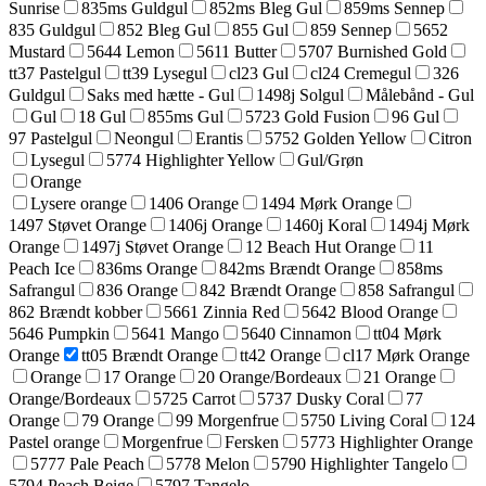
Sunrise
835ms Guldgul
852ms Bleg Gul
859ms Sennep
835 Guldgul
852 Bleg Gul
855 Gul
859 Sennep
5652
Mustard
5644 Lemon
5611 Butter
5707 Burnished Gold
tt37 Pastelgul
tt39 Lysegul
cl23 Gul
cl24 Cremegul
326
Guldgul
Saks med hætte - Gul
1498j Solgul
Målebånd - Gul
Gul
18 Gul
855ms Gul
5723 Gold Fusion
96 Gul
97 Pastelgul
Neongul
Erantis
5752 Golden Yellow
Citron
Lysegul
5774 Highlighter Yellow
Gul/Grøn
Orange
Lysere orange
1406 Orange
1494 Mørk Orange
1497 Støvet Orange
1406j Orange
1460j Koral
1494j Mørk
Orange
1497j Støvet Orange
12 Beach Hut Orange
11
Peach Ice
836ms Orange
842ms Brændt Orange
858ms
Safrangul
836 Orange
842 Brændt Orange
858 Safrangul
862 Brændt kobber
5661 Zinnia Red
5642 Blood Orange
5646 Pumpkin
5641 Mango
5640 Cinnamon
tt04 Mørk
Orange
tt05 Brændt Orange
tt42 Orange
cl17 Mørk Orange
Orange
17 Orange
20 Orange/Bordeaux
21 Orange
Orange/Bordeaux
5725 Carrot
5737 Dusky Coral
77
Orange
79 Orange
99 Morgenfrue
5750 Living Coral
124
Pastel orange
Morgenfrue
Fersken
5773 Highlighter Orange
5777 Pale Peach
5778 Melon
5790 Highlighter Tangelo
5794 Peach Beige
5797 Tangelo