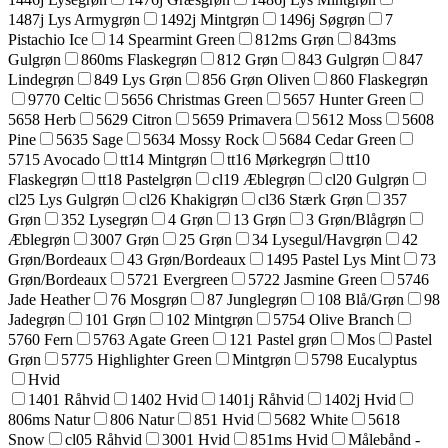
1487j Lys Armygrøn
1492j Mintgrøn
1496j Søgrøn
7
Pistachio Ice
14 Spearmint Green
812ms Grøn
843ms
Gulgrøn
860ms Flaskegrøn
812 Grøn
843 Gulgrøn
847
Lindegrøn
849 Lys Grøn
856 Grøn Oliven
860 Flaskegrøn
9770 Celtic
5656 Christmas Green
5657 Hunter Green
5658 Herb
5629 Citron
5659 Primavera
5612 Moss
5608
Pine
5635 Sage
5634 Mossy Rock
5684 Cedar Green
5715 Avocado
tt14 Mintgrøn
tt16 Mørkegrøn
tt10
Flaskegrøn
tt18 Pastelgrøn
cl19 Æblegrøn
cl20 Gulgrøn
cl25 Lys Gulgrøn
cl26 Khakigrøn
cl36 Stærk Grøn
357
Grøn
352 Lysegrøn
4 Grøn
13 Grøn
3 Grøn/Blågrøn
Æblegrøn
3007 Grøn
25 Grøn
34 Lysegul/Havgrøn
42
Grøn/Bordeaux
43 Grøn/Bordeaux
1495 Pastel Lys Mint
73
Grøn/Bordeaux
5721 Evergreen
5722 Jasmine Green
5746
Jade Heather
76 Mosgrøn
87 Junglegrøn
108 Blå/Grøn
98
Jadegrøn
101 Grøn
102 Mintgrøn
5754 Olive Branch
5760 Fern
5763 Agate Green
121 Pastel grøn
Mos
Pastel
Grøn
5775 Highlighter Green
Mintgrøn
5798 Eucalyptus
Hvid
1401 Råhvid
1402 Hvid
1401j Råhvid
1402j Hvid
806ms Natur
806 Natur
851 Hvid
5682 White
5618
Snow
cl05 Råhvid
3001 Hvid
851ms Hvid
Målebånd -