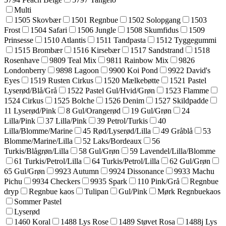
Multi
1505 Skovbær
1501 Regnbue
1502 Solopgang
1503
Frost
1504 Safari
1506 Jungle
1508 Skumfidus
1509
Prinsesse
1510 Atlantis
1511 Tandpasta
1512 Tyggegummi
1515 Brombær
1516 Kirsebær
1517 Sandstrand
1518
Rosenhave
9809 Teal Mix
9811 Rainbow Mix
9826
Londonberry
9898 Lagoon
9900 Koi Pond
9922 David's
Eyes
1519 Rusten Cirkus
1520 Mælkebøtte
1521 Pastel
Lyserød/Blå/Grå
1522 Pastel Gul/Hvid/Grøn
1523 Flamme
1524 Cirkus
1525 Bolche
1526 Denim
1527 Skildpadde
11 Lyserød/Pink
8 Gul/Orangerød
19 Gul/Grøn
24
Lilla/Pink
37 Lilla/Pink
39 Petrol/Turkis
40
Lilla/Blomme/Marine
45 Rød/Lyserød/Lilla
49 Gråblå
53
Blomme/Marine/Lilla
52 Laks/Bordeaux
56
Turkis/Blågrøn/Lilla
58 Gul/Grøn
59 Lavendel/Lilla/Blomme
61 Turkis/Petrol/Lilla
64 Turkis/Petrol/Lilla
62 Gul/Grøn
65 Gul/Grøn
9923 Autumn
9924 Dissonance
9933 Machu
Pichu
9934 Checkers
9935 Spark
110 Pink/Grå
Regnbue
dryp
Regnbue kaos
Tulipan
Gul/Pink
Mørk Regnbuekaos
Sommer Pastel
Lyserød
1460 Koral
1488 Lys Rose
1489 Støvet Rosa
1488j Lys