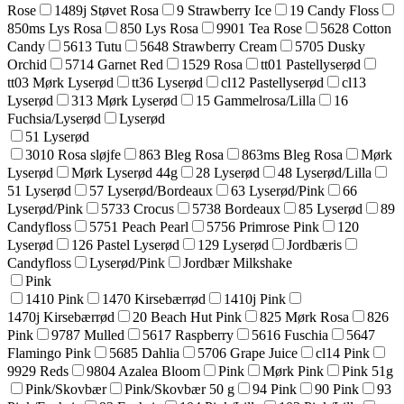
Rose
1489j Støvet Rosa
9 Strawberry Ice
19 Candy Floss
850ms Lys Rosa
850 Lys Rosa
9901 Tea Rose
5628 Cotton
Candy
5613 Tutu
5648 Strawberry Cream
5705 Dusky
Orchid
5714 Garnet Red
1529 Rosa
tt01 Pastellyserød
tt03 Mørk Lyserød
tt36 Lyserød
cl12 Pastellyserød
cl13
Lyserød
313 Mørk Lyserød
15 Gammelrosa/Lilla
16
Fuchsia/Lyserød
Lyserød
51 Lyserød
3010 Rosa sløjfe
863 Bleg Rosa
863ms Bleg Rosa
Mørk
Lyserød
Mørk Lyserød 44g
28 Lyserød
48 Lyserød/Lilla
51 Lyserød
57 Lyserød/Bordeaux
63 Lyserød/Pink
66
Lyserød/Pink
5733 Crocus
5738 Bordeaux
85 Lyserød
89
Candyfloss
5751 Peach Pearl
5756 Primrose Pink
120
Lyserød
126 Pastel Lyserød
129 Lyserød
Jordbæris
Candyfloss
Lyserød/Pink
Jordbær Milkshake
Pink
1410 Pink
1470 Kirsebærrød
1410j Pink
1470j Kirsebærrød
20 Beach Hut Pink
825 Mørk Rosa
826
Pink
9787 Mulled
5617 Raspberry
5616 Fuschia
5647
Flamingo Pink
5685 Dahlia
5706 Grape Juice
cl14 Pink
9929 Reds
9804 Azalea Bloom
Pink
Mørk Pink
Pink 51g
Pink/Skovbær
Pink/Skovbær 50 g
94 Pink
90 Pink
93