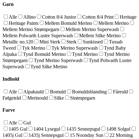
Garn
Alle
Allino
Cotton 8/4 Junior
Cotton 8/4 Print
Heritage
Heritage Paints
Mellem Bomuld Merino
Mellem Merino
Mellem Merino Strømpegarn
Mellem Merino Superwash
Mellem Polwarth Lustre Superwash
Mellem Silke Merino
Metallic no.120
Mini Sterk
Sterk
Sunkissed
Tussah
Tweed
Tyk Merino
Tyk Merino Superwash
Tynd Baby
Alpaka
Tynd Bomuld Merino
Tynd Merino
Tynd Merino
Strømpegarn
Tynd Merino Superwash
Tynd Polwarth Lustre
Superwash
Tynd Silke Merino
Indhold
Alle
Alpakauld
Bomuld
Bomuldsblanding
Fåreuld
Følgetråd
Merinould
Silke
Strømpegarn
Farve
Alle
Gul
1405 Gul
1404 Lysegul
1435 Sennepsgul
1498 Solgul
1405j Gul
1435j Sennepsgul
15 Noonday Sun
22 Morning