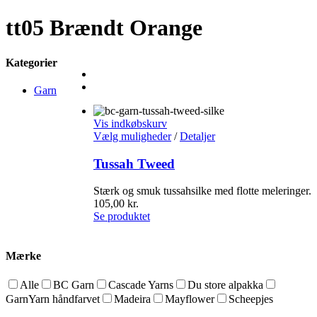
tt05 Brændt Orange
Kategorier
Garn
Vis indkøbskurv
Vælg muligheder
/
Detaljer
Tussah Tweed
Stærk og smuk tussahsilke med flotte meleringer.
105,00
kr.
Se produktet
Mærke
Alle
BC Garn
Cascade Yarns
Du store alpakka
GarnYarn håndfarvet
Madeira
Mayflower
Scheepjes