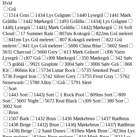
Hvid
Grå
1514 Grus
1434 Lys Grågrøn
1440 Lysegrå
1441 Mørk
Grålilla
1442 Mørkegrå
1493 Grålilla
1434j Lys Grågrøn
1440j Lysegrå
1441j Mørk Grålilla
1442j Mørkegrå
16 Soft
Cloud
17 Summer Rain
807ms Koksgrå
822ms Grå meleret
841ms Lys Grå meleret
807 Koksgrå meleret
822 Grå
meleret
841 Lys Grå meleret
5686 China Blue
5602 Steel
5631 Charcoal
5660 Grey
tt13 Mørk Gråsort
cl06 Varm
Lysegrå
cl07 Grå
cl08 Mørkegrå
350 Mørkegrå
342 Sølv
5 gråblå
9921 Graphite
3004 Sølv
3006 Sølv Grå
866
Kit
866ms Kit
5734 Lunar Rock
5735 Smoked Pearl
5736 Forged Iron
5742 Silver Grey
5755 Frost Gray
5762
Stonewash
5780 Alloy
Grå
5791 Sleet
Sort
1443 Sort
1443j Sort
1 Rock Pool
809ms Sort
809
Sort
5601 Night
5672 Real Black
cl09 Sort
380 Sort
3002 Sort
Brun
1507 Bark
1432 Brun
1436 Mørkebrun
1437 Rødbrun
1438 Beige
1432j Brun
1436j Mørkebrun
1437j Rødbrun
1438j Beige
2 Sand Dunes
810ms Mørk Brun
823ms Lys
Brun meleret
824ms Brun meleret
810 Mørk Brun
823 Lys