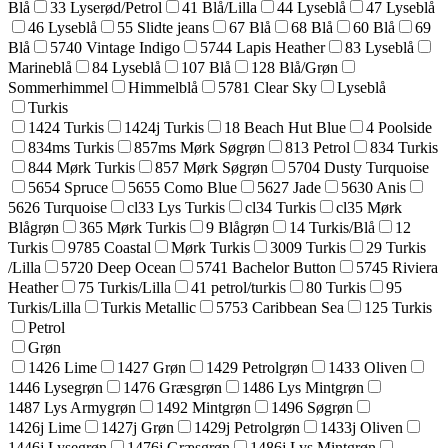
Blå
33 Lyserød/Petrol
41 Blå/Lilla
44 Lyseblå
47 Lyseblå
46 Lyseblå
55 Slidte jeans
67 Blå
68 Blå
60 Blå
69
Blå
5740 Vintage Indigo
5744 Lapis Heather
83 Lyseblå
Marineblå
84 Lyseblå
107 Blå
128 Blå/Grøn
Sommerhimmel
Himmelblå
5781 Clear Sky
Lyseblå
Turkis
1424 Turkis
1424j Turkis
18 Beach Hut Blue
4 Poolside
834ms Turkis
857ms Mørk Søgrøn
813 Petrol
834 Turkis
844 Mørk Turkis
857 Mørk Søgrøn
5704 Dusty Turquoise
5654 Spruce
5655 Como Blue
5627 Jade
5630 Anis
5626 Turquoise
cl33 Lys Turkis
cl34 Turkis
cl35 Mørk
Blågrøn
365 Mørk Turkis
9 Blågrøn
14 Turkis/Blå
12
Turkis
9785 Coastal
Mørk Turkis
3009 Turkis
29 Turkis
/Lilla
5720 Deep Ocean
5741 Bachelor Button
5745 Riviera
Heather
75 Turkis/Lilla
41 petrol/turkis
80 Turkis
95
Turkis/Lilla
Turkis Metallic
5753 Caribbean Sea
125 Turkis
Petrol
Grøn
1426 Lime
1427 Grøn
1429 Petrolgrøn
1433 Oliven
1446 Lysegrøn
1476 Græsgrøn
1486 Lys Mintgrøn
1487 Lys Armygrøn
1492 Mintgrøn
1496 Søgrøn
1426j Lime
1427j Grøn
1429j Petrolgrøn
1433j Oliven
1446j Lysegrøn
1476j Græsgrøn
1486j Lys Mintgrøn