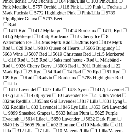
Pink/Fuchsia
92 Fuchsia
104 Pink/Lilla
103 Pink/Lilla
Pink Metallic
5757 Orchid
118 Pink
119 Pink
Fuchsia
Mørk Fuchsia
5772 Highlighter Pink
Pink/Lilla
5789
Highlighter Guava
5793 Beet
Rød
1411 Rød
1412 Mørkerød
1454 Bordeaux
1411j Rød
1412j Mørkerød
1454j Bordeaux
13 Cherry Ice
8
Watermelon Ice
819ms Mørk Rød
828ms Rød
819 Mørk
Rød
828 Rød
9810 Queen of Hearts
5606 Burgundy
5663 Wine
5607 Red
5619 Christmas Red
cl15 Mørkerød
cl16 Rød
315 Rød
Saks med hætte - Rød
Målebånd -
Rød
9926 Cherry Berry
3003 Rød
3011 Rubinrød
22
Mørk Rød
23 Rød
54 Rød
74 Rød
70 Rød
81 Rød
109 Rød
Rød
Rødvin
Bordeaux
5788 Highlighter Red
Lilla
1417 Lavendel
1477 Lilla
1478 Syren
1417j Lavendel
1477j Lilla
1478j Syren
10 Lavender Ice
21 Ultra Violet
832ms Rødlilla
853ms Grå Lavendel
817 Lilla
831 Lyng
832 Rødlilla
833 Lavendel
846 Lys Lilla
853 Grå Lavendel
9899 Smashed Grapes
5633 Italian Plum
5625 Purple
Hyacinth
5614 Lilac
5650 Lavender
5632 Dark Plum
5649 Iris
5605 Plum
tt02 Blomme
cl10 Mørkelilla
cl11
Lilla
312 Lilla
7 Lilla
10 Magenta/Lilla
1 Lilla/Magenta