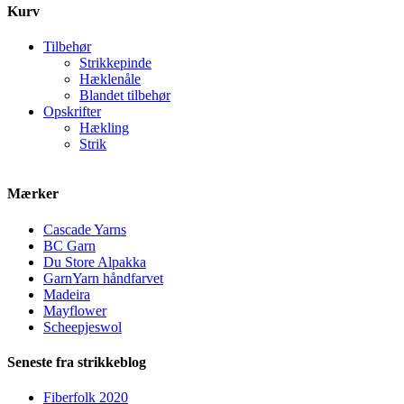
Kurv
Tilbehør
Strikkepinde
Hæklenåle
Blandet tilbehør
Opskrifter
Hækling
Strik
Mærker
Cascade Yarns
BC Garn
Du Store Alpakka
GarnYarn håndfarvet
Madeira
Mayflower
Scheepjeswol
Seneste fra strikkeblog
Fiberfolk 2020