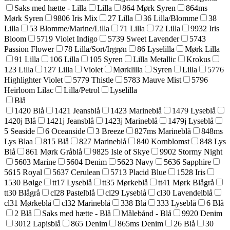
Saks med hætte - Lilla
Lilla
864 Mørk Syren
864ms
Mørk Syren
9806 Iris Mix
27 Lilla
36 Lilla/Blomme
38
Lilla
53 Blomme/Marine/Lilla
71 Lilla
72 Lilla
9932 Iris
Bloom
5719 Violet Indigo
5739 Sweet Lavender
5743
Passion Flower
78 Lilla/Sort/Irgrøn
86 Lyselilla
Mørk Lilla
91 Lilla
106 Lilla
105 Syren
Lilla Metallic
Krokus
123 Lilla
127 Lilla
Violet
Mørklilla
Syren
Lilla
5776
Highlighter Violet
5779 Thistle
5783 Mauve Mist
5796
Heirloom Lilac
Lilla/Petrol
Lyselilla
Blå
1420 Blå
1421 Jeansblå
1423 Marineblå
1479 Lyseblå
1420j Blå
1421j Jeansblå
1423j Marineblå
1479j Lyseblå
5 Seaside
6 Oceanside
3 Breeze
827ms Marineblå
848ms
Lys Blaa
815 Blå
827 Marineblå
840 Kornblomst
848 Lys
Blå
861 Mørk Gråblå
9825 Isle of Skye
9902 Stormy Night
5603 Marine
5604 Denim
5623 Navy
5636 Sapphire
5615 Royal
5637 Cerulean
5713 Placid Blue
1528 Iris
1530 Bølge
tt17 Lyseblå
tt35 Mørkeblå
tt41 Mørk Blågrå
tt30 Blågrå
cl28 Pastelblå
cl29 Lyseblå
cl30 Lavendelblå
cl31 Mørkeblå
cl32 Marineblå
338 Blå
333 Lyseblå
6 Blå
2 Blå
Saks med hætte - Blå
Målebånd - Blå
9920 Denim
3012 Lapisblå
865 Denim
865ms Denim
26 Blå
30