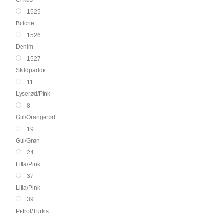
1525
Bolche
1526
Denim
1527
Skildpadde
11
Lyserød/Pink
8
Gul/Orangerød
19
Gul/Grøn
24
Lilla/Pink
37
Lilla/Pink
39
Petrol/Turkis