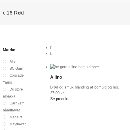
cl16 Rød
Mærke
Alle
Vis indkøbskurv
/
BC Garn
Vælg
Detaljer
Cascade
muligheder
Allino
Yarns
Blød og smuk blanding af bomuld og hør.
Du store
37,00
kr.
alpakka
Se produktet
GarnYarn
håndfarvet
Madeira
Mayflower