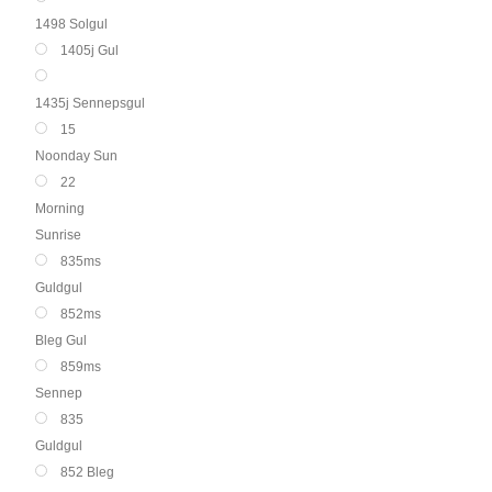
1498 Solgul
1405j Gul
1435j Sennepsgul
15
Noonday Sun
22
Morning
Sunrise
835ms
Guldgul
852ms
Bleg Gul
859ms
Sennep
835
Guldgul
852 Bleg