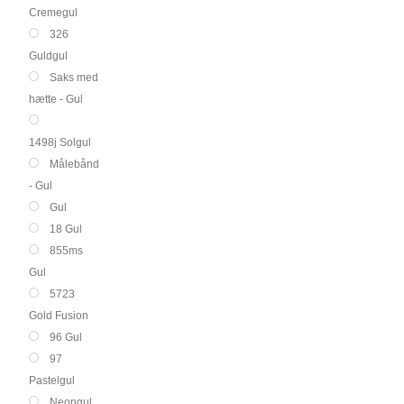
Cremegul
326
Guldgul
Saks med
hætte - Gul
1498j Solgul
Målebånd
- Gul
Gul
18 Gul
855ms
Gul
5723
Gold Fusion
96 Gul
97
Pastelgul
Neongul