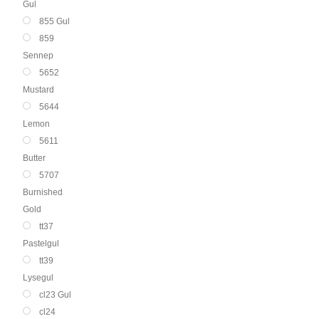
Gul
855 Gul
859
Sennep
5652
Mustard
5644
Lemon
5611
Butter
5707
Burnished
Gold
tt37
Pastelgul
tt39
Lysegul
cl23 Gul
cl24