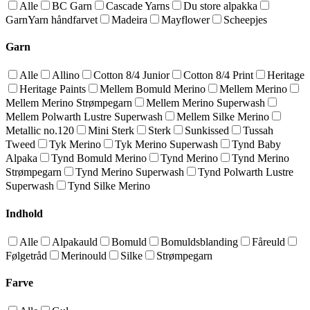
Alle
BC Garn
Cascade Yarns
Du store alpakka
GarnYarn håndfarvet
Madeira
Mayflower
Scheepjes
Garn
Alle
Allino
Cotton 8/4 Junior
Cotton 8/4 Print
Heritage
Heritage Paints
Mellem Bomuld Merino
Mellem Merino
Mellem Merino Strømpegarn
Mellem Merino Superwash
Mellem Polwarth Lustre Superwash
Mellem Silke Merino
Metallic no.120
Mini Sterk
Sterk
Sunkissed
Tussah
Tweed
Tyk Merino
Tyk Merino Superwash
Tynd Baby
Alpaka
Tynd Bomuld Merino
Tynd Merino
Tynd Merino
Strømpegarn
Tynd Merino Superwash
Tynd Polwarth Lustre
Superwash
Tynd Silke Merino
Indhold
Alle
Alpakauld
Bomuld
Bomuldsblanding
Fåreuld
Følgetråd
Merinould
Silke
Strømpegarn
Farve