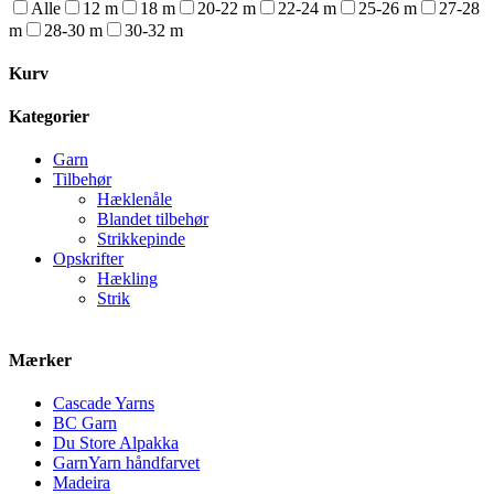
Alle
12 m
18 m
20-22 m
22-24 m
25-26 m
27-28
m
28-30 m
30-32 m
Kurv
Kategorier
Garn
Tilbehør
Hæklenåle
Blandet tilbehør
Strikkepinde
Opskrifter
Hækling
Strik
Mærker
Cascade Yarns
BC Garn
Du Store Alpakka
GarnYarn håndfarvet
Madeira