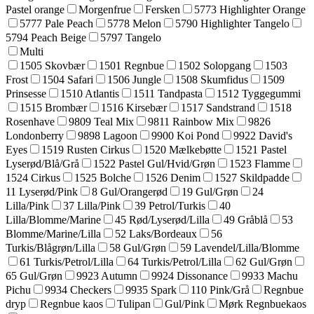
Pastel orange
Morgenfrue
Fersken
5773 Highlighter Orange
5777 Pale Peach
5778 Melon
5790 Highlighter Tangelo
5794 Peach Beige
5797 Tangelo
Multi
1505 Skovbær
1501 Regnbue
1502 Solopgang
1503
Frost
1504 Safari
1506 Jungle
1508 Skumfidus
1509
Prinsesse
1510 Atlantis
1511 Tandpasta
1512 Tyggegummi
1515 Brombær
1516 Kirsebær
1517 Sandstrand
1518
Rosenhave
9809 Teal Mix
9811 Rainbow Mix
9826
Londonberry
9898 Lagoon
9900 Koi Pond
9922 David's
Eyes
1519 Rusten Cirkus
1520 Mælkebøtte
1521 Pastel
Lyserød/Blå/Grå
1522 Pastel Gul/Hvid/Grøn
1523 Flamme
1524 Cirkus
1525 Bolche
1526 Denim
1527 Skildpadde
11 Lyserød/Pink
8 Gul/Orangerød
19 Gul/Grøn
24
Lilla/Pink
37 Lilla/Pink
39 Petrol/Turkis
40
Lilla/Blomme/Marine
45 Rød/Lyserød/Lilla
49 Gråblå
53
Blomme/Marine/Lilla
52 Laks/Bordeaux
56
Turkis/Blågrøn/Lilla
58 Gul/Grøn
59 Lavendel/Lilla/Blomme
61 Turkis/Petrol/Lilla
64 Turkis/Petrol/Lilla
62 Gul/Grøn
65 Gul/Grøn
9923 Autumn
9924 Dissonance
9933 Machu
Pichu
9934 Checkers
9935 Spark
110 Pink/Grå
Regnbue
dryp
Regnbue kaos
Tulipan
Gul/Pink
Mørk Regnbuekaos