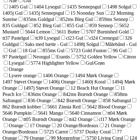
Alle
Gul
1405 Gul
1404 Lysegul
1435 Sennepsgul
1498 Solgul
1405j Gul
1435j Sennepsgul
15 Noonday Sun
22 Morning
Sunrise
835ms Guldgul
852ms Bleg Gul
859ms Sennep
835 Guldgul
852 Bleg Gul
855 Gul
859 Sennep
5652
Mustard
5644 Lemon
5611 Butter
5707 Burnished Gold
tt37 Pastelgul
tt39 Lysegul
cl23 Gul
cl24 Cremegul
326
Guldgul
Saks med hætte - Gul
1498j Solgul
Målebånd - Gul
Gul
18 Gul
855ms Gul
5723 Gold Fusion
96 Gul
97 Pastelgul
Neongul
Erantis
5752 Golden Yellow
Citron
Lysegul
5774 Highlighter Yellow
Gul/Grøn
Orange
Lysere orange
1406 Orange
1494 Mørk Orange
1497 Støvet Orange
1406j Orange
1460j Koral
1494j Mørk
Orange
1497j Støvet Orange
12 Beach Hut Orange
11
Peach Ice
836ms Orange
842ms Brændt Orange
858ms
Safrangul
836 Orange
842 Brændt Orange
858 Safrangul
862 Brændt kobber
5661 Zinnia Red
5642 Blood Orange
5646 Pumpkin
5641 Mango
5640 Cinnamon
tt04 Mørk
Orange
tt05 Brændt Orange
tt42 Orange
cl17 Mørk Orange
Orange
17 Orange
20 Orange/Bordeaux
21 Orange
Orange/Bordeaux
5725 Carrot
5737 Dusky Coral
77
Orange
79 Orange
99 Morgenfrue
5750 Living Coral
124