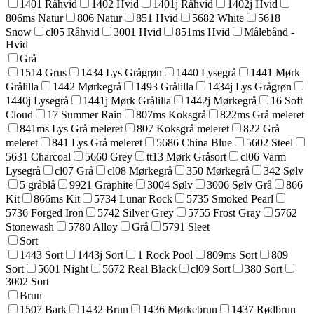
1401 Råhvid
1402 Hvid
1401j Råhvid
1402j Hvid
806ms Natur
806 Natur
851 Hvid
5682 White
5618
Snow
cl05 Råhvid
3001 Hvid
851ms Hvid
Målebånd -
Hvid
Grå
1514 Grus
1434 Lys Grågrøn
1440 Lysegrå
1441 Mørk
Grålilla
1442 Mørkegrå
1493 Grålilla
1434j Lys Grågrøn
1440j Lysegrå
1441j Mørk Grålilla
1442j Mørkegrå
16 Soft
Cloud
17 Summer Rain
807ms Koksgrå
822ms Grå meleret
841ms Lys Grå meleret
807 Koksgrå meleret
822 Grå
meleret
841 Lys Grå meleret
5686 China Blue
5602 Steel
5631 Charcoal
5660 Grey
tt13 Mørk Gråsort
cl06 Varm
Lysegrå
cl07 Grå
cl08 Mørkegrå
350 Mørkegrå
342 Sølv
5 gråblå
9921 Graphite
3004 Sølv
3006 Sølv Grå
866
Kit
866ms Kit
5734 Lunar Rock
5735 Smoked Pearl
5736 Forged Iron
5742 Silver Grey
5755 Frost Gray
5762
Stonewash
5780 Alloy
Grå
5791 Sleet
Sort
1443 Sort
1443j Sort
1 Rock Pool
809ms Sort
809
Sort
5601 Night
5672 Real Black
cl09 Sort
380 Sort
3002 Sort
Brun
1507 Bark
1432 Brun
1436 Mørkebrun
1437 Rødbrun