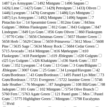
1487 Lys Armygrøn
1492 Mintgrøn
1496 Søgrøn
1426j Lime
1427j Grøn
1429j Petrolgrøn
1433j Oliven
1446j Lysegrøn
1476j Græsgrøn
1486j Lys Mintgrøn
1487j Lys Armygrøn
1492j Mintgrøn
1496j Søgrøn
7
Pistachio Ice
14 Spearmint Green
812ms Grøn
843ms
Gulgrøn
860ms Flaskegrøn
812 Grøn
843 Gulgrøn
847
Lindegrøn
849 Lys Grøn
856 Grøn Oliven
860 Flaskegrøn
9770 Celtic
5656 Christmas Green
5657 Hunter Green
5658 Herb
5629 Citron
5659 Primavera
5612 Moss
5608
Pine
5635 Sage
5634 Mossy Rock
5684 Cedar Green
5715 Avocado
tt14 Mintgrøn
tt16 Mørkegrøn
tt10
Flaskegrøn
tt18 Pastelgrøn
cl19 Æblegrøn
cl20 Gulgrøn
cl25 Lys Gulgrøn
cl26 Khakigrøn
cl36 Stærk Grøn
357
Grøn
352 Lysegrøn
4 Grøn
13 Grøn
3 Grøn/Blågrøn
Æblegrøn
3007 Grøn
25 Grøn
34 Lysegul/Havgrøn
42
Grøn/Bordeaux
43 Grøn/Bordeaux
1495 Pastel Lys Mint
73
Grøn/Bordeaux
5721 Evergreen
5722 Jasmine Green
5746
Jade Heather
76 Mosgrøn
87 Junglegrøn
108 Blå/Grøn
98
Jadegrøn
101 Grøn
102 Mintgrøn
5754 Olive Branch
5760 Fern
5763 Agate Green
121 Pastel grøn
Mos
Pastel
Grøn
5775 Highlighter Green
Mintgrøn
5798 Eucalyptus
Hvid