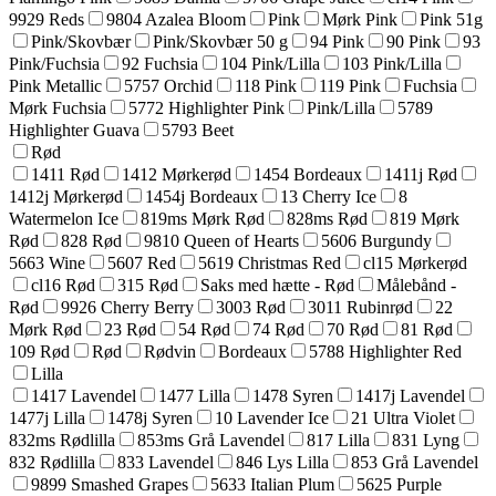
9929 Reds
9804 Azalea Bloom
Pink
Mørk Pink
Pink 51g
Pink/Skovbær
Pink/Skovbær 50 g
94 Pink
90 Pink
93
Pink/Fuchsia
92 Fuchsia
104 Pink/Lilla
103 Pink/Lilla
Pink Metallic
5757 Orchid
118 Pink
119 Pink
Fuchsia
Mørk Fuchsia
5772 Highlighter Pink
Pink/Lilla
5789
Highlighter Guava
5793 Beet
Rød
1411 Rød
1412 Mørkerød
1454 Bordeaux
1411j Rød
1412j Mørkerød
1454j Bordeaux
13 Cherry Ice
8
Watermelon Ice
819ms Mørk Rød
828ms Rød
819 Mørk
Rød
828 Rød
9810 Queen of Hearts
5606 Burgundy
5663 Wine
5607 Red
5619 Christmas Red
cl15 Mørkerød
cl16 Rød
315 Rød
Saks med hætte - Rød
Målebånd -
Rød
9926 Cherry Berry
3003 Rød
3011 Rubinrød
22
Mørk Rød
23 Rød
54 Rød
74 Rød
70 Rød
81 Rød
109 Rød
Rød
Rødvin
Bordeaux
5788 Highlighter Red
Lilla
1417 Lavendel
1477 Lilla
1478 Syren
1417j Lavendel
1477j Lilla
1478j Syren
10 Lavender Ice
21 Ultra Violet
832ms Rødlilla
853ms Grå Lavendel
817 Lilla
831 Lyng
832 Rødlilla
833 Lavendel
846 Lys Lilla
853 Grå Lavendel
9899 Smashed Grapes
5633 Italian Plum
5625 Purple