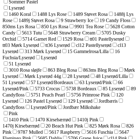
Sommer Pastel
Lyserød
1460 Koral
1488 Lys Rose
1489 Støvet Rosa
1488j Lys
Rose
1489j Støvet Rosa
9 Strawberry Ice
19 Candy Floss
850ms Lys Rosa
850 Lys Rosa
9901 Tea Rose
5628 Cotton
Candy
5613 Tutu
5648 Strawberry Cream
5705 Dusky
Orchid
5714 Garnet Red
1529 Rosa
tt01 Pastellyserød
tt03 Mørk Lyserød
tt36 Lyserød
cl12 Pastellyserød
cl13
Lyserød
313 Mørk Lyserød
15 Gammelrosa/Lilla
16
Fuchsia/Lyserød
Lyserød
51 Lyserød
3010 Rosa sløjfe
863 Bleg Rosa
863ms Bleg Rosa
Mørk
Lyserød
Mørk Lyserød 44g
28 Lyserød
48 Lyserød/Lilla
51 Lyserød
57 Lyserød/Bordeaux
63 Lyserød/Pink
66
Lyserød/Pink
5733 Crocus
5738 Bordeaux
85 Lyserød
89
Candyfloss
5751 Peach Pearl
5756 Primrose Pink
120
Lyserød
126 Pastel Lyserød
129 Lyserød
Jordbæris
Candyfloss
Lyserød/Pink
Jordbær Milkshake
Pink
1410 Pink
1470 Kirsebærrød
1410j Pink
1470j Kirsebærrød
20 Beach Hut Pink
825 Mørk Rosa
826
Pink
9787 Mulled
5617 Raspberry
5616 Fuschia
5647
Flamingo Pink
5685 Dahlia
5706 Grape Juice
cl14 Pink