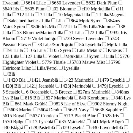
Hyacinth
5614 Lilac
5650 Lavender
5632 Dark Plum
5649 Iris
5605 Plum
tt02 Blomme
cl10 Mørkelilla
cl11
Lilla
312 Lilla
7 Lilla
10 Magenta/Lilla
1 Lilla/Magenta
Saks med hætte - Lilla
Lilla
864 Mørk Syren
864ms
Mørk Syren
9806 Iris Mix
27 Lilla
36 Lilla/Blomme
38
Lilla
53 Blomme/Marine/Lilla
71 Lilla
72 Lilla
9932 Iris
Bloom
5719 Violet Indigo
5739 Sweet Lavender
5743
Passion Flower
78 Lilla/Sort/Irgrøn
86 Lyselilla
Mørk Lilla
91 Lilla
106 Lilla
105 Syren
Lilla Metallic
Krokus
123 Lilla
127 Lilla
Violet
Mørklilla
Syren
Lilla
5776
Highlighter Violet
5779 Thistle
5783 Mauve Mist
5796
Heirloom Lilac
Lilla/Petrol
Lyselilla
Blå
1420 Blå
1421 Jeansblå
1423 Marineblå
1479 Lyseblå
1420j Blå
1421j Jeansblå
1423j Marineblå
1479j Lyseblå
5 Seaside
6 Oceanside
3 Breeze
827ms Marineblå
848ms
Lys Blaa
815 Blå
827 Marineblå
840 Kornblomst
848 Lys
Blå
861 Mørk Gråblå
9825 Isle of Skye
9902 Stormy Night
5603 Marine
5604 Denim
5623 Navy
5636 Sapphire
5615 Royal
5637 Cerulean
5713 Placid Blue
1528 Iris
1530 Bølge
tt17 Lyseblå
tt35 Mørkeblå
tt41 Mørk Blågrå
tt30 Blågrå
cl28 Pastelblå
cl29 Lyseblå
cl30 Lavendelblå