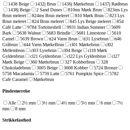
1438 Beige
1432j Brun
1436j Mørkebrun
1437j Rødbrun
1438j Beige
2 Sand Dunes
810ms Mørk Brun
823ms Lys
Brun meleret
824ms Brun meleret
810 Mørk Brun
823 Lys
Brun meleret
824 Brun meleret
845 Lys Beige meleret
854
Cafë Latte
9784 Tortoiseshell
9931 Indian Summer
5609
Bark
5638 Walnut
5683 Brindle
5681 Limestone
5610
Camel
5639 Brown
tt24 Varm Brun
tt31 Lysebrun
tt46
Gråbrun
tt44 Varm MørkeBrun
cl01 Mørkebrun
cl02
Mellembrun
cl03 Lysebrun
cl04 Beige
cl18 Mørk
Gyldenbrun
cl21 Gyldenbrun
cl22 Lys Gyldenbrun
cl27
Mørk Beige
360 Mørkebrun
327 Kobberbrun
328
Chokoladebrun
3005 Beige
3008 Kobber
5724 Bronze
5758 Macadamia
5759 Latte
5761 Pumpkin Spice
5782
Cafe Caramel
Mørkebrun
Pindestørrelse
Alle
2½ mm
3½ mm
4½ mm
5½ mm
6 mm
7½
mm
8 mm
Strikkefasthed