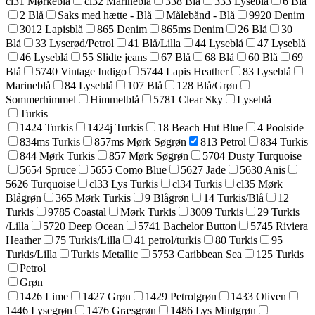
cl31 Mørkeblå
cl32 Marineblå
338 Blå
333 Lyseblå
6 Blå
2 Blå
Saks med hætte - Blå
Målebånd - Blå
9920 Denim
3012 Lapisblå
865 Denim
865ms Denim
26 Blå
30
Blå
33 Lyserød/Petrol
41 Blå/Lilla
44 Lyseblå
47 Lyseblå
46 Lyseblå
55 Slidte jeans
67 Blå
68 Blå
60 Blå
69
Blå
5740 Vintage Indigo
5744 Lapis Heather
83 Lyseblå
Marineblå
84 Lyseblå
107 Blå
128 Blå/Grøn
Sommerhimmel
Himmelblå
5781 Clear Sky
Lyseblå
Turkis
1424 Turkis
1424j Turkis
18 Beach Hut Blue
4 Poolside
834ms Turkis
857ms Mørk Søgrøn
813 Petrol
834 Turkis
844 Mørk Turkis
857 Mørk Søgrøn
5704 Dusty Turquoise
5654 Spruce
5655 Como Blue
5627 Jade
5630 Anis
5626 Turquoise
cl33 Lys Turkis
cl34 Turkis
cl35 Mørk
Blågrøn
365 Mørk Turkis
9 Blågrøn
14 Turkis/Blå
12
Turkis
9785 Coastal
Mørk Turkis
3009 Turkis
29 Turkis
/Lilla
5720 Deep Ocean
5741 Bachelor Button
5745 Riviera
Heather
75 Turkis/Lilla
41 petrol/turkis
80 Turkis
95
Turkis/Lilla
Turkis Metallic
5753 Caribbean Sea
125 Turkis
Petrol
Grøn
1426 Lime
1427 Grøn
1429 Petrolgrøn
1433 Oliven
1446 Lysegrøn
1476 Græsgrøn
1486 Lys Mintgrøn