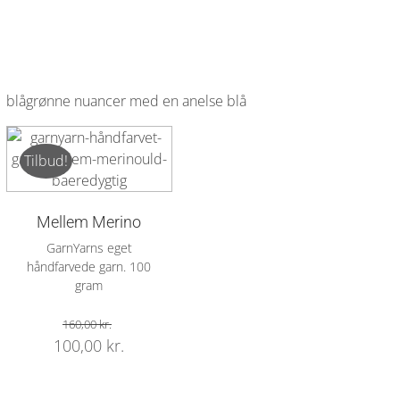
blågrønne nuancer med en anelse blå
Tilbud!
Mellem Merino
GarnYarns eget
håndfarvede garn. 100
gram
160,00
kr.
Original
Current
100,00
kr.
price
price
was:
is: