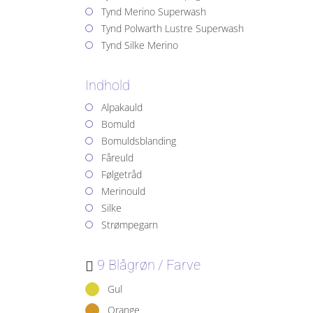
Tynd Merino Superwash
Tynd Polwarth Lustre Superwash
Tynd Silke Merino
Indhold
Alpakauld
Bomuld
Bomuldsblanding
Fåreuld
Følgetråd
Merinould
Silke
Strømpegarn
9 Blågrøn
Farve
Gul
Orange