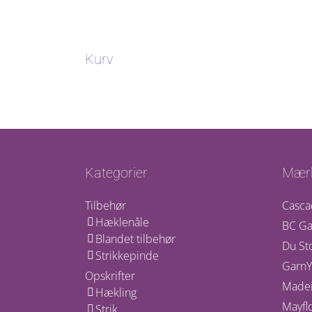
Kurv
Kategorier
Mær
Tilbehør
Casca
Hæklenåle
BC Ga
Blandet tilbehør
Du St
Strikkepinde
GarnY
Opskrifter
Madei
Hækling
Mayfl
Strik