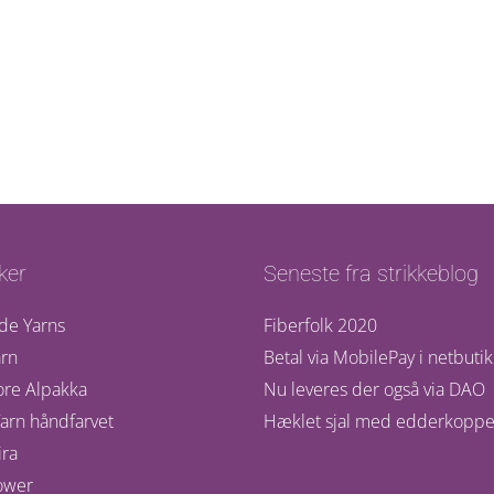
ker
Seneste fra strikkeblog
de Yarns
Fiberfolk 2020
rn
Betal via MobilePay i netbuti
ore Alpakka
Nu leveres der også via DAO
arn håndfarvet
Hæklet sjal med edderkoppe
ra
ower