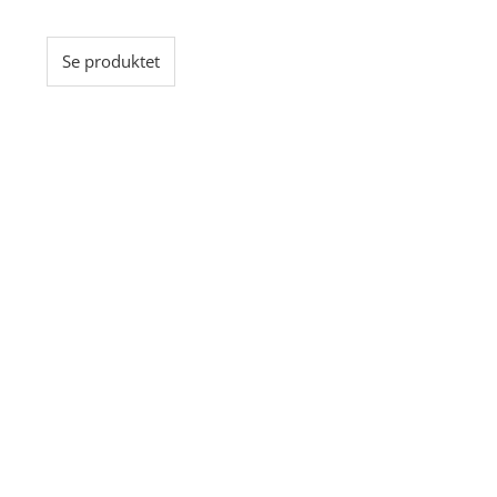
160,00 kr..
100,00 kr..
Se produktet