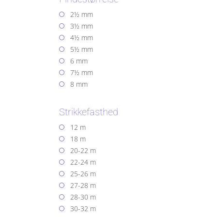
2½ mm
3½ mm
4½ mm
5½ mm
6 mm
7½ mm
8 mm
Strikkefasthed
12 m
18 m
20-22 m
22-24 m
25-26 m
27-28 m
28-30 m
30-32 m