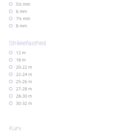
5½ mm
6 mm
7½ mm
8 mm
Strikkefasthed
12 m
18 m
20-22 m
22-24 m
25-26 m
27-28 m
28-30 m
30-32 m
Kurv