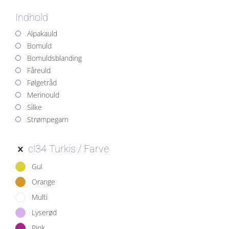
Indhold
Alpakauld
Bomuld
Bomuldsblanding
Fåreuld
Følgetråd
Merinould
Silke
Strømpegarn
cl34 Turkis
Farve
Gul
Orange
Multi
Lyserød
Pink