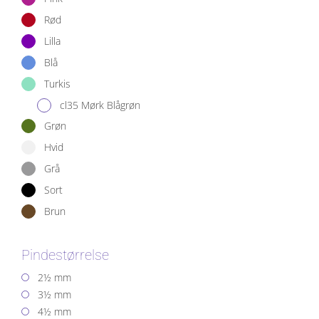
Rød
Lilla
Blå
Turkis
cl35 Mørk Blågrøn
Grøn
Hvid
Grå
Sort
Brun
Pindestørrelse
2½ mm
3½ mm
4½ mm