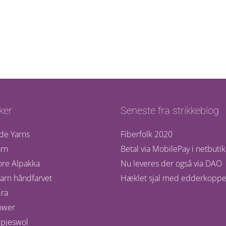
ker
Seneste fra strikkeblog
de Yarns
Fiberfolk 2020
rn
Betal via MobilePay i netbuti
ore Alpakka
Nu leveres der også via DAO
arn håndfarvet
Hæklet sjal med edderkoppe
ra
ower
pjeswol