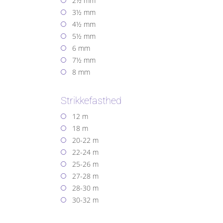
2½ mm
3½ mm
4½ mm
5½ mm
6 mm
7½ mm
8 mm
Strikkefasthed
12 m
18 m
20-22 m
22-24 m
25-26 m
27-28 m
28-30 m
30-32 m