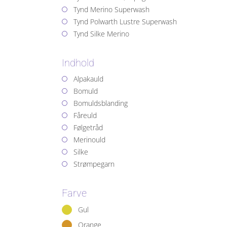
Tynd Merino Superwash
Tynd Polwarth Lustre Superwash
Tynd Silke Merino
Indhold
Alpakauld
Bomuld
Bomuldsblanding
Fåreuld
Følgetråd
Merinould
Silke
Strømpegarn
Farve
Gul
Orange