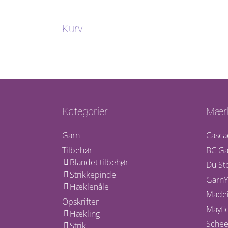
Kurv
Kategorier
Mær
Garn
Casca
Tilbehør
BC Ga
Blandet tilbehør
Du St
Strikkepinde
GarnY
Hæklenåle
Madei
Opskrifter
Mayfl
Hækling
Schee
Strik