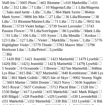
5649 Iris
5605 Plum
tt02 Blomme
cl10 Mørkelilla
cl11
Lilla
312 Lilla
7 Lilla
10 Magenta/Lilla
1 Lilla/Magenta
Saks med hætte - Lilla
Lilla
864 Mørk Syren
864ms
Mørk Syren
9806 Iris Mix
27 Lilla
36 Lilla/Blomme
38
Lilla
53 Blomme/Marine/Lilla
71 Lilla
72 Lilla
9932 Iris
Bloom
5719 Violet Indigo
5739 Sweet Lavender
5743
Passion Flower
78 Lilla/Sort/Irgrøn
86 Lyselilla
Mørk Lilla
91 Lilla
106 Lilla
105 Syren
Lilla Metallic
Krokus
123 Lilla
127 Lilla
Violet
Mørklilla
Syren
Lilla
5776
Highlighter Violet
5779 Thistle
5783 Mauve Mist
5796
Heirloom Lilac
Lilla/Petrol
Lyselilla
Blå
1420 Blå
1421 Jeansblå
1423 Marineblå
1479 Lyseblå
1420j Blå
1421j Jeansblå
1423j Marineblå
1479j Lyseblå
5 Seaside
6 Oceanside
3 Breeze
827ms Marineblå
848ms
Lys Blaa
815 Blå
827 Marineblå
840 Kornblomst
848 Lys
Blå
861 Mørk Gråblå
9825 Isle of Skye
9902 Stormy Night
5603 Marine
5604 Denim
5623 Navy
5636 Sapphire
5615 Royal
5637 Cerulean
5713 Placid Blue
1528 Iris
1530 Bølge
tt17 Lyseblå
tt35 Mørkeblå
tt41 Mørk Blågrå
tt30 Blågrå
cl28 Pastelblå
cl29 Lyseblå
cl30 Lavendelblå
cl31 Mørkeblå
cl32 Marineblå
338 Blå
333 Lyseblå
6 Blå