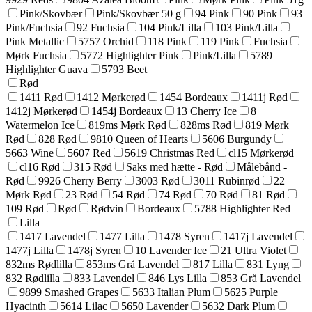
Pink/Skovbær
Pink/Skovbær 50 g
94 Pink
90 Pink
93
Pink/Fuchsia
92 Fuchsia
104 Pink/Lilla
103 Pink/Lilla
Pink Metallic
5757 Orchid
118 Pink
119 Pink
Fuchsia
Mørk Fuchsia
5772 Highlighter Pink
Pink/Lilla
5789
Highlighter Guava
5793 Beet
Rød
1411 Rød
1412 Mørkerød
1454 Bordeaux
1411j Rød
1412j Mørkerød
1454j Bordeaux
13 Cherry Ice
8
Watermelon Ice
819ms Mørk Rød
828ms Rød
819 Mørk
Rød
828 Rød
9810 Queen of Hearts
5606 Burgundy
5663 Wine
5607 Red
5619 Christmas Red
cl15 Mørkerød
cl16 Rød
315 Rød
Saks med hætte - Rød
Målebånd -
Rød
9926 Cherry Berry
3003 Rød
3011 Rubinrød
22
Mørk Rød
23 Rød
54 Rød
74 Rød
70 Rød
81 Rød
109 Rød
Rød
Rødvin
Bordeaux
5788 Highlighter Red
Lilla
1417 Lavendel
1477 Lilla
1478 Syren
1417j Lavendel
1477j Lilla
1478j Syren
10 Lavender Ice
21 Ultra Violet
832ms Rødlilla
853ms Grå Lavendel
817 Lilla
831 Lyng
832 Rødlilla
833 Lavendel
846 Lys Lilla
853 Grå Lavendel
9899 Smashed Grapes
5633 Italian Plum
5625 Purple
Hyacinth
5614 Lilac
5650 Lavender
5632 Dark Plum