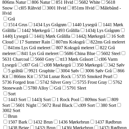
806ms Natur
806 Natur
851 Hvid
5682 White
5618
Snow
cl05 Råhvid
3001 Hvid
851ms Hvid
Målebånd -
Hvid
Grå
1514 Grus
1434 Lys Grågrøn
1440 Lysegrå
1441 Mørk
Grålilla
1442 Mørkegrå
1493 Grålilla
1434j Lys Grågrøn
1440j Lysegrå
1441j Mørk Grålilla
1442j Mørkegrå
16 Soft
Cloud
17 Summer Rain
807ms Koksgrå
822ms Grå meleret
841ms Lys Grå meleret
807 Koksgrå meleret
822 Grå
meleret
841 Lys Grå meleret
5686 China Blue
5602 Steel
5631 Charcoal
5660 Grey
tt13 Mørk Gråsort
cl06 Varm
Lysegrå
cl07 Grå
cl08 Mørkegrå
350 Mørkegrå
342 Sølv
5 gråblå
9921 Graphite
3004 Sølv
3006 Sølv Grå
866
Kit
866ms Kit
5734 Lunar Rock
5735 Smoked Pearl
5736 Forged Iron
5742 Silver Grey
5755 Frost Gray
5762
Stonewash
5780 Alloy
Grå
5791 Sleet
Sort
1443 Sort
1443j Sort
1 Rock Pool
809ms Sort
809
Sort
5601 Night
5672 Real Black
cl09 Sort
380 Sort
3002 Sort
Brun
1507 Bark
1432 Brun
1436 Mørkebrun
1437 Rødbrun
1438 Beige
1432j Brun
1436j Mørkebrun
1437j Rødbrun