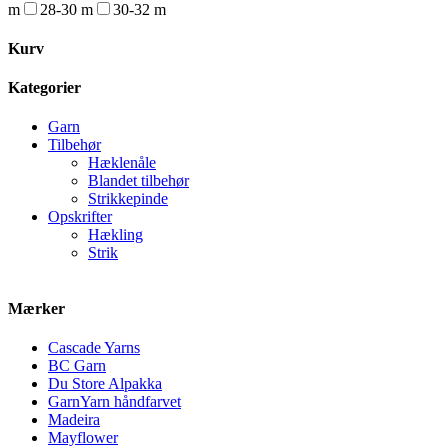
m
28-30 m
30-32 m
Kurv
Kategorier
Garn
Tilbehør
Hæklenåle
Blandet tilbehør
Strikkepinde
Opskrifter
Hækling
Strik
Mærker
Cascade Yarns
BC Garn
Du Store Alpakka
GarnYarn håndfarvet
Madeira
Mayflower