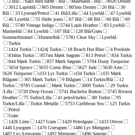
2 Blå
Saks med hætte - Blå
Målebånd - Blå
9920 Denim
3012 Lapisblå
865 Denim
865ms Denim
26 Blå
30
Blå
33 Lyserød/Petrol
41 Blå/Lilla
44 Lyseblå
47 Lyseblå
46 Lyseblå
55 Slidte jeans
67 Blå
68 Blå
60 Blå
69
Blå
5740 Vintage Indigo
5744 Lapis Heather
83 Lyseblå
Marineblå
84 Lyseblå
107 Blå
128 Blå/Grøn
Sommerhimmel
Himmelblå
5781 Clear Sky
Lyseblå
Turkis
1424 Turkis
1424j Turkis
18 Beach Hut Blue
4 Poolside
834ms Turkis
857ms Mørk Søgrøn
813 Petrol
834 Turkis
844 Mørk Turkis
857 Mørk Søgrøn
5704 Dusty Turquoise
5654 Spruce
5655 Como Blue
5627 Jade
5630 Anis
5626 Turquoise
cl33 Lys Turkis
cl34 Turkis
cl35 Mørk
Blågrøn
365 Mørk Turkis
9 Blågrøn
14 Turkis/Blå
12
Turkis
9785 Coastal
Mørk Turkis
3009 Turkis
29 Turkis
/Lilla
5720 Deep Ocean
5741 Bachelor Button
5745 Riviera
Heather
75 Turkis/Lilla
41 petrol/turkis
80 Turkis
95
Turkis/Lilla
Turkis Metallic
5753 Caribbean Sea
125 Turkis
Petrol
Grøn
1426 Lime
1427 Grøn
1429 Petrolgrøn
1433 Oliven
1446 Lysegrøn
1476 Græsgrøn
1486 Lys Mintgrøn
1487 Lys Armygrøn
1492 Mintgrøn
1496 Søgrøn