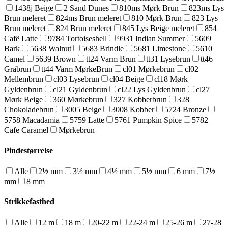
1438j Beige
2 Sand Dunes
810ms Mørk Brun
823ms Lys
Brun meleret
824ms Brun meleret
810 Mørk Brun
823 Lys
Brun meleret
824 Brun meleret
845 Lys Beige meleret
854
Cafë Latte
9784 Tortoiseshell
9931 Indian Summer
5609
Bark
5638 Walnut
5683 Brindle
5681 Limestone
5610
Camel
5639 Brown
tt24 Varm Brun
tt31 Lysebrun
tt46
Gråbrun
tt44 Varm MørkeBrun
cl01 Mørkebrun
cl02
Mellembrun
cl03 Lysebrun
cl04 Beige
cl18 Mørk
Gyldenbrun
cl21 Gyldenbrun
cl22 Lys Gyldenbrun
cl27
Mørk Beige
360 Mørkebrun
327 Kobberbrun
328
Chokoladebrun
3005 Beige
3008 Kobber
5724 Bronze
5758 Macadamia
5759 Latte
5761 Pumpkin Spice
5782
Cafe Caramel
Mørkebrun
Pindestørrelse
Alle
2½ mm
3½ mm
4½ mm
5½ mm
6 mm
7½
mm
8 mm
Strikkefasthed
Alle
12 m
18 m
20-22 m
22-24 m
25-26 m
27-28