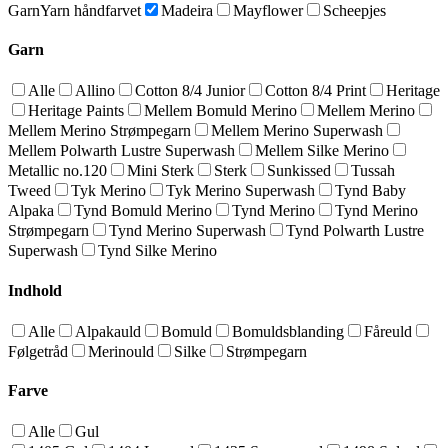
GarnYarn håndfarvet
Madeira
Mayflower
Scheepjes
Garn
Alle
Allino
Cotton 8/4 Junior
Cotton 8/4 Print
Heritage
Heritage Paints
Mellem Bomuld Merino
Mellem Merino
Mellem Merino Strømpegarn
Mellem Merino Superwash
Mellem Polwarth Lustre Superwash
Mellem Silke Merino
Metallic no.120
Mini Sterk
Sterk
Sunkissed
Tussah
Tweed
Tyk Merino
Tyk Merino Superwash
Tynd Baby
Alpaka
Tynd Bomuld Merino
Tynd Merino
Tynd Merino
Strømpegarn
Tynd Merino Superwash
Tynd Polwarth Lustre
Superwash
Tynd Silke Merino
Indhold
Alle
Alpakauld
Bomuld
Bomuldsblanding
Fåreuld
Følgetråd
Merinould
Silke
Strømpegarn
Farve
Alle
Gul