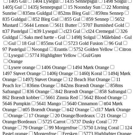
1405 Gul
1404 Lysegul
1435 Sennepsgul
1498 Solgul
1405j Gul
1435j Sennepsgul
15 Noonday Sun
22 Morning
Sunrise
835ms Guldgul
852ms Bleg Gul
859ms Sennep
835 Guldgul
852 Bleg Gul
855 Gul
859 Sennep
5652
Mustard
5644 Lemon
5611 Butter
5707 Burnished Gold
tt37 Pastelgul
tt39 Lysegul
cl23 Gul
cl24 Cremegul
326
Guldgul
Saks med hætte - Gul
1498j Solgul
Målebånd - Gul
Gul
18 Gul
855ms Gul
5723 Gold Fusion
96 Gul
97 Pastelgul
Neongul
Erantis
5752 Golden Yellow
Citron
Lysegul
5774 Highlighter Yellow
Gul/Grøn
Orange
Lysere orange
1406 Orange
1494 Mørk Orange
1497 Støvet Orange
1406j Orange
1460j Koral
1494j Mørk
Orange
1497j Støvet Orange
12 Beach Hut Orange
11
Peach Ice
836ms Orange
842ms Brændt Orange
858ms
Safrangul
836 Orange
842 Brændt Orange
858 Safrangul
862 Brændt kobber
5661 Zinnia Red
5642 Blood Orange
5646 Pumpkin
5641 Mango
5640 Cinnamon
tt04 Mørk
Orange
tt05 Brændt Orange
tt42 Orange
cl17 Mørk Orange
Orange
17 Orange
20 Orange/Bordeaux
21 Orange
Orange/Bordeaux
5725 Carrot
5737 Dusky Coral
77
Orange
79 Orange
99 Morgenfrue
5750 Living Coral
124
Pastel orange
Morgenfrue
Fersken
5773 Highlighter Orange