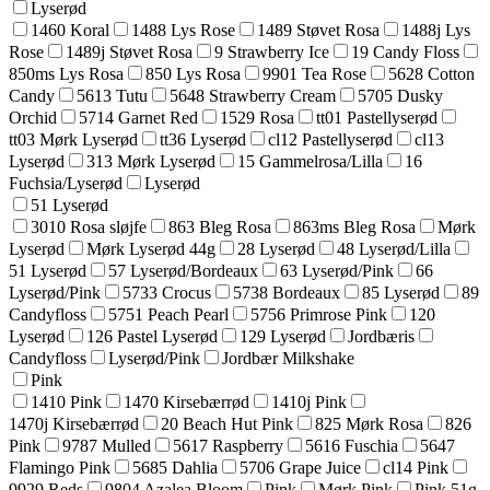
Lyserød
1460 Koral
1488 Lys Rose
1489 Støvet Rosa
1488j Lys
Rose
1489j Støvet Rosa
9 Strawberry Ice
19 Candy Floss
850ms Lys Rosa
850 Lys Rosa
9901 Tea Rose
5628 Cotton
Candy
5613 Tutu
5648 Strawberry Cream
5705 Dusky
Orchid
5714 Garnet Red
1529 Rosa
tt01 Pastellyserød
tt03 Mørk Lyserød
tt36 Lyserød
cl12 Pastellyserød
cl13
Lyserød
313 Mørk Lyserød
15 Gammelrosa/Lilla
16
Fuchsia/Lyserød
Lyserød
51 Lyserød
3010 Rosa sløjfe
863 Bleg Rosa
863ms Bleg Rosa
Mørk
Lyserød
Mørk Lyserød 44g
28 Lyserød
48 Lyserød/Lilla
51 Lyserød
57 Lyserød/Bordeaux
63 Lyserød/Pink
66
Lyserød/Pink
5733 Crocus
5738 Bordeaux
85 Lyserød
89
Candyfloss
5751 Peach Pearl
5756 Primrose Pink
120
Lyserød
126 Pastel Lyserød
129 Lyserød
Jordbæris
Candyfloss
Lyserød/Pink
Jordbær Milkshake
Pink
1410 Pink
1470 Kirsebærrød
1410j Pink
1470j Kirsebærrød
20 Beach Hut Pink
825 Mørk Rosa
826
Pink
9787 Mulled
5617 Raspberry
5616 Fuschia
5647
Flamingo Pink
5685 Dahlia
5706 Grape Juice
cl14 Pink
9929 Reds
9804 Azalea Bloom
Pink
Mørk Pink
Pink 51g