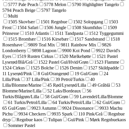
5777 Pale Peach
5778 Melon
5790 Highlighter Tangelo
5794 Peach Beige
5797 Tangelo
Multi
1505 Skovbær
1501 Regnbue
1502 Solopgang
1503
Frost
1504 Safari
1506 Jungle
1508 Skumfidus
1509
Prinsesse
1510 Atlantis
1511 Tandpasta
1512 Tyggegummi
1515 Brombær
1516 Kirsebær
1517 Sandstrand
1518
Rosenhave
9809 Teal Mix
9811 Rainbow Mix
9826
Londonberry
9898 Lagoon
9900 Koi Pond
9922 David's
Eyes
1519 Rusten Cirkus
1520 Mælkebøtte
1521 Pastel
Lyserød/Blå/Grå
1522 Pastel Gul/Hvid/Grøn
1523 Flamme
1524 Cirkus
1525 Bolche
1526 Denim
1527 Skildpadde
11 Lyserød/Pink
8 Gul/Orangerød
19 Gul/Grøn
24
Lilla/Pink
37 Lilla/Pink
39 Petrol/Turkis
40
Lilla/Blomme/Marine
45 Rød/Lyserød/Lilla
49 Gråblå
53
Blomme/Marine/Lilla
52 Laks/Bordeaux
56
Turkis/Blågrøn/Lilla
58 Gul/Grøn
59 Lavendel/Lilla/Blomme
61 Turkis/Petrol/Lilla
64 Turkis/Petrol/Lilla
62 Gul/Grøn
65 Gul/Grøn
9923 Autumn
9924 Dissonance
9933 Machu
Pichu
9934 Checkers
9935 Spark
110 Pink/Grå
Regnbue
dryp
Regnbue kaos
Tulipan
Gul/Pink
Mørk Regnbuekaos
Sommer Pastel