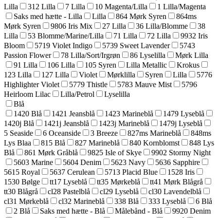
Lilla
312 Lilla
7 Lilla
10 Magenta/Lilla
1 Lilla/Magenta
Saks med hætte - Lilla
Lilla
864 Mørk Syren
864ms
Mørk Syren
9806 Iris Mix
27 Lilla
36 Lilla/Blomme
38
Lilla
53 Blomme/Marine/Lilla
71 Lilla
72 Lilla
9932 Iris
Bloom
5719 Violet Indigo
5739 Sweet Lavender
5743
Passion Flower
78 Lilla/Sort/Irgrøn
86 Lyselilla
Mørk Lilla
91 Lilla
106 Lilla
105 Syren
Lilla Metallic
Krokus
123 Lilla
127 Lilla
Violet
Mørklilla
Syren
Lilla
5776
Highlighter Violet
5779 Thistle
5783 Mauve Mist
5796
Heirloom Lilac
Lilla/Petrol
Lyselilla
Blå
1420 Blå
1421 Jeansblå
1423 Marineblå
1479 Lyseblå
1420j Blå
1421j Jeansblå
1423j Marineblå
1479j Lyseblå
5 Seaside
6 Oceanside
3 Breeze
827ms Marineblå
848ms
Lys Blaa
815 Blå
827 Marineblå
840 Kornblomst
848 Lys
Blå
861 Mørk Gråblå
9825 Isle of Skye
9902 Stormy Night
5603 Marine
5604 Denim
5623 Navy
5636 Sapphire
5615 Royal
5637 Cerulean
5713 Placid Blue
1528 Iris
1530 Bølge
tt17 Lyseblå
tt35 Mørkeblå
tt41 Mørk Blågrå
tt30 Blågrå
cl28 Pastelblå
cl29 Lyseblå
cl30 Lavendelblå
cl31 Mørkeblå
cl32 Marineblå
338 Blå
333 Lyseblå
6 Blå
2 Blå
Saks med hætte - Blå
Målebånd - Blå
9920 Denim