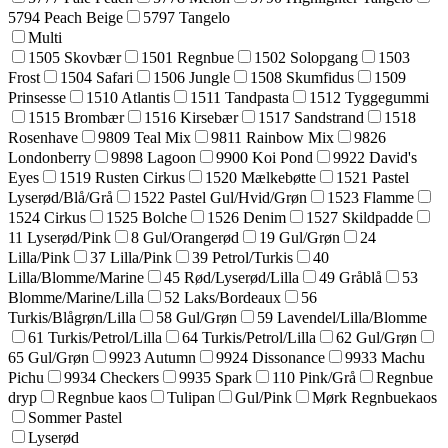
5794 Peach Beige
5797 Tangelo
Multi
1505 Skovbær
1501 Regnbue
1502 Solopgang
1503
Frost
1504 Safari
1506 Jungle
1508 Skumfidus
1509
Prinsesse
1510 Atlantis
1511 Tandpasta
1512 Tyggegummi
1515 Brombær
1516 Kirsebær
1517 Sandstrand
1518
Rosenhave
9809 Teal Mix
9811 Rainbow Mix
9826
Londonberry
9898 Lagoon
9900 Koi Pond
9922 David's
Eyes
1519 Rusten Cirkus
1520 Mælkebøtte
1521 Pastel
Lyserød/Blå/Grå
1522 Pastel Gul/Hvid/Grøn
1523 Flamme
1524 Cirkus
1525 Bolche
1526 Denim
1527 Skildpadde
11 Lyserød/Pink
8 Gul/Orangerød
19 Gul/Grøn
24
Lilla/Pink
37 Lilla/Pink
39 Petrol/Turkis
40
Lilla/Blomme/Marine
45 Rød/Lyserød/Lilla
49 Gråblå
53
Blomme/Marine/Lilla
52 Laks/Bordeaux
56
Turkis/Blågrøn/Lilla
58 Gul/Grøn
59 Lavendel/Lilla/Blomme
61 Turkis/Petrol/Lilla
64 Turkis/Petrol/Lilla
62 Gul/Grøn
65 Gul/Grøn
9923 Autumn
9924 Dissonance
9933 Machu
Pichu
9934 Checkers
9935 Spark
110 Pink/Grå
Regnbue
dryp
Regnbue kaos
Tulipan
Gul/Pink
Mørk Regnbuekaos
Sommer Pastel
Lyserød