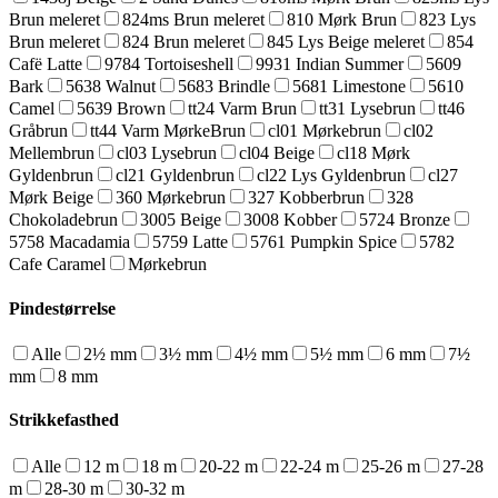
Brun meleret
824ms Brun meleret
810 Mørk Brun
823 Lys
Brun meleret
824 Brun meleret
845 Lys Beige meleret
854
Cafë Latte
9784 Tortoiseshell
9931 Indian Summer
5609
Bark
5638 Walnut
5683 Brindle
5681 Limestone
5610
Camel
5639 Brown
tt24 Varm Brun
tt31 Lysebrun
tt46
Gråbrun
tt44 Varm MørkeBrun
cl01 Mørkebrun
cl02
Mellembrun
cl03 Lysebrun
cl04 Beige
cl18 Mørk
Gyldenbrun
cl21 Gyldenbrun
cl22 Lys Gyldenbrun
cl27
Mørk Beige
360 Mørkebrun
327 Kobberbrun
328
Chokoladebrun
3005 Beige
3008 Kobber
5724 Bronze
5758 Macadamia
5759 Latte
5761 Pumpkin Spice
5782
Cafe Caramel
Mørkebrun
Pindestørrelse
Alle
2½ mm
3½ mm
4½ mm
5½ mm
6 mm
7½
mm
8 mm
Strikkefasthed
Alle
12 m
18 m
20-22 m
22-24 m
25-26 m
27-28
m
28-30 m
30-32 m