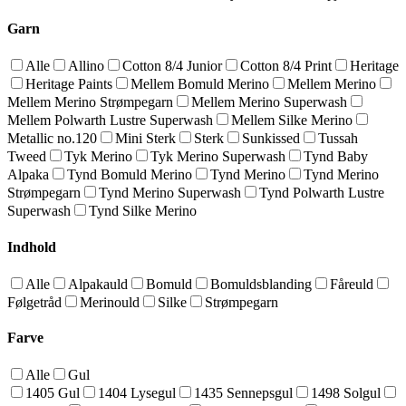
Garn
Alle
Allino
Cotton 8/4 Junior
Cotton 8/4 Print
Heritage
Heritage Paints
Mellem Bomuld Merino
Mellem Merino
Mellem Merino Strømpegarn
Mellem Merino Superwash
Mellem Polwarth Lustre Superwash
Mellem Silke Merino
Metallic no.120
Mini Sterk
Sterk
Sunkissed
Tussah
Tweed
Tyk Merino
Tyk Merino Superwash
Tynd Baby
Alpaka
Tynd Bomuld Merino
Tynd Merino
Tynd Merino
Strømpegarn
Tynd Merino Superwash
Tynd Polwarth Lustre
Superwash
Tynd Silke Merino
Indhold
Alle
Alpakauld
Bomuld
Bomuldsblanding
Fåreuld
Følgetråd
Merinould
Silke
Strømpegarn
Farve
Alle
Gul
1405 Gul
1404 Lysegul
1435 Sennepsgul
1498 Solgul