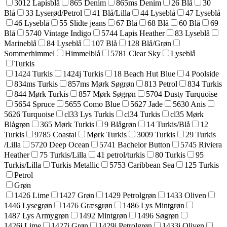
3012 Lapisblå
865 Denim
865ms Denim
26 Blå
30
Blå
33 Lyserød/Petrol
41 Blå/Lilla
44 Lyseblå
47 Lyseblå
46 Lyseblå
55 Slidte jeans
67 Blå
68 Blå
60 Blå
69
Blå
5740 Vintage Indigo
5744 Lapis Heather
83 Lyseblå
Marineblå
84 Lyseblå
107 Blå
128 Blå/Grøn
Sommerhimmel
Himmelblå
5781 Clear Sky
Lyseblå
Turkis
1424 Turkis
1424j Turkis
18 Beach Hut Blue
4 Poolside
834ms Turkis
857ms Mørk Søgrøn
813 Petrol
834 Turkis
844 Mørk Turkis
857 Mørk Søgrøn
5704 Dusty Turquoise
5654 Spruce
5655 Como Blue
5627 Jade
5630 Anis
5626 Turquoise
cl33 Lys Turkis
cl34 Turkis
cl35 Mørk
Blågrøn
365 Mørk Turkis
9 Blågrøn
14 Turkis/Blå
12
Turkis
9785 Coastal
Mørk Turkis
3009 Turkis
29 Turkis
/Lilla
5720 Deep Ocean
5741 Bachelor Button
5745 Riviera
Heather
75 Turkis/Lilla
41 petrol/turkis
80 Turkis
95
Turkis/Lilla
Turkis Metallic
5753 Caribbean Sea
125 Turkis
Petrol
Grøn
1426 Lime
1427 Grøn
1429 Petrolgrøn
1433 Oliven
1446 Lysegrøn
1476 Græsgrøn
1486 Lys Mintgrøn
1487 Lys Armygrøn
1492 Mintgrøn
1496 Søgrøn
1426j Lime
1427j Grøn
1429j Petrolgrøn
1433j Oliven