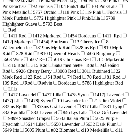
Pink/Skovbær
Pink/Skovbær 50 g
94 Pink
90 Pink
93
Pink/Fuchsia
92 Fuchsia
104 Pink/Lilla
103 Pink/Lilla
Pink Metallic
5757 Orchid
118 Pink
119 Pink
Fuchsia
Mørk Fuchsia
5772 Highlighter Pink
Pink/Lilla
5789
Highlighter Guava
5793 Beet
Rød
1411 Rød
1412 Mørkerød
1454 Bordeaux
1411j Rød
1412j Mørkerød
1454j Bordeaux
13 Cherry Ice
8
Watermelon Ice
819ms Mørk Rød
828ms Rød
819 Mørk
Rød
828 Rød
9810 Queen of Hearts
5606 Burgundy
5663 Wine
5607 Red
5619 Christmas Red
cl15 Mørkerød
cl16 Rød
315 Rød
Saks med hætte - Rød
Målebånd -
Rød
9926 Cherry Berry
3003 Rød
3011 Rubinrød
22
Mørk Rød
23 Rød
54 Rød
74 Rød
70 Rød
81 Rød
109 Rød
Rød
Rødvin
Bordeaux
5788 Highlighter Red
Lilla
1417 Lavendel
1477 Lilla
1478 Syren
1417j Lavendel
1477j Lilla
1478j Syren
10 Lavender Ice
21 Ultra Violet
832ms Rødlilla
853ms Grå Lavendel
817 Lilla
831 Lyng
832 Rødlilla
833 Lavendel
846 Lys Lilla
853 Grå Lavendel
9899 Smashed Grapes
5633 Italian Plum
5625 Purple
Hyacinth
5614 Lilac
5650 Lavender
5632 Dark Plum
5649 Iris
5605 Plum
tt02 Blomme
cl10 Mørkelilla
cl11