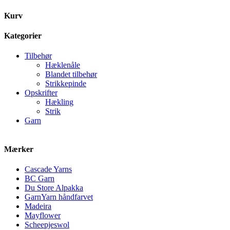
Kurv
Kategorier
Tilbehør
Hæklenåle
Blandet tilbehør
Strikkepinde
Opskrifter
Hækling
Strik
Garn
Mærker
Cascade Yarns
BC Garn
Du Store Alpakka
GarnYarn håndfarvet
Madeira
Mayflower
Scheepjeswol