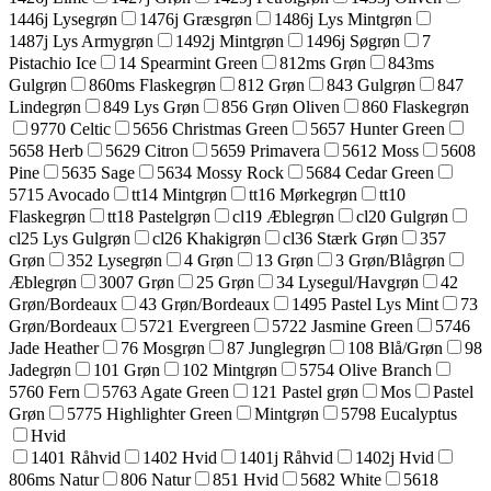
1446j Lysegrøn
1476j Græsgrøn
1486j Lys Mintgrøn
1487j Lys Armygrøn
1492j Mintgrøn
1496j Søgrøn
7
Pistachio Ice
14 Spearmint Green
812ms Grøn
843ms
Gulgrøn
860ms Flaskegrøn
812 Grøn
843 Gulgrøn
847
Lindegrøn
849 Lys Grøn
856 Grøn Oliven
860 Flaskegrøn
9770 Celtic
5656 Christmas Green
5657 Hunter Green
5658 Herb
5629 Citron
5659 Primavera
5612 Moss
5608
Pine
5635 Sage
5634 Mossy Rock
5684 Cedar Green
5715 Avocado
tt14 Mintgrøn
tt16 Mørkegrøn
tt10
Flaskegrøn
tt18 Pastelgrøn
cl19 Æblegrøn
cl20 Gulgrøn
cl25 Lys Gulgrøn
cl26 Khakigrøn
cl36 Stærk Grøn
357
Grøn
352 Lysegrøn
4 Grøn
13 Grøn
3 Grøn/Blågrøn
Æblegrøn
3007 Grøn
25 Grøn
34 Lysegul/Havgrøn
42
Grøn/Bordeaux
43 Grøn/Bordeaux
1495 Pastel Lys Mint
73
Grøn/Bordeaux
5721 Evergreen
5722 Jasmine Green
5746
Jade Heather
76 Mosgrøn
87 Junglegrøn
108 Blå/Grøn
98
Jadegrøn
101 Grøn
102 Mintgrøn
5754 Olive Branch
5760 Fern
5763 Agate Green
121 Pastel grøn
Mos
Pastel
Grøn
5775 Highlighter Green
Mintgrøn
5798 Eucalyptus
Hvid
1401 Råhvid
1402 Hvid
1401j Råhvid
1402j Hvid
806ms Natur
806 Natur
851 Hvid
5682 White
5618