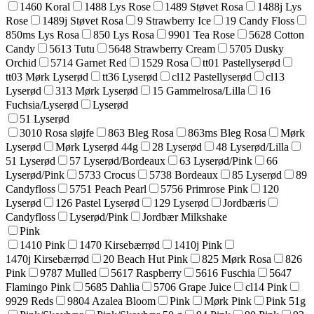
1460 Koral
1488 Lys Rose
1489 Støvet Rosa
1488j Lys
Rose
1489j Støvet Rosa
9 Strawberry Ice
19 Candy Floss
850ms Lys Rosa
850 Lys Rosa
9901 Tea Rose
5628 Cotton
Candy
5613 Tutu
5648 Strawberry Cream
5705 Dusky
Orchid
5714 Garnet Red
1529 Rosa
tt01 Pastellyserød
tt03 Mørk Lyserød
tt36 Lyserød
cl12 Pastellyserød
cl13
Lyserød
313 Mørk Lyserød
15 Gammelrosa/Lilla
16
Fuchsia/Lyserød
Lyserød
51 Lyserød
3010 Rosa sløjfe
863 Bleg Rosa
863ms Bleg Rosa
Mørk
Lyserød
Mørk Lyserød 44g
28 Lyserød
48 Lyserød/Lilla
51 Lyserød
57 Lyserød/Bordeaux
63 Lyserød/Pink
66
Lyserød/Pink
5733 Crocus
5738 Bordeaux
85 Lyserød
89
Candyfloss
5751 Peach Pearl
5756 Primrose Pink
120
Lyserød
126 Pastel Lyserød
129 Lyserød
Jordbæris
Candyfloss
Lyserød/Pink
Jordbær Milkshake
Pink
1410 Pink
1470 Kirsebærrød
1410j Pink
1470j Kirsebærrød
20 Beach Hut Pink
825 Mørk Rosa
826
Pink
9787 Mulled
5617 Raspberry
5616 Fuschia
5647
Flamingo Pink
5685 Dahlia
5706 Grape Juice
cl14 Pink
9929 Reds
9804 Azalea Bloom
Pink
Mørk Pink
Pink 51g