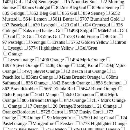
1405j Gul
1435j Sennepsgul
15 Noonday Sun
22 Morning
Sunrise
835ms Guldgul
852ms Bleg Gul
859ms Sennep
835 Guldgul
852 Bleg Gul
855 Gul
859 Sennep
5652
Mustard
5644 Lemon
5611 Butter
5707 Burnished Gold
tt37 Pastelgul
tt39 Lysegul
cl23 Gul
cl24 Cremegul
326
Guldgul
Saks med hætte - Gul
1498j Solgul
Målebånd - Gul
Gul
18 Gul
855ms Gul
5723 Gold Fusion
96 Gul
97 Pastelgul
Neongul
Erantis
5752 Golden Yellow
Citron
Lysegul
5774 Highlighter Yellow
Gul/Grøn
Orange
Lysere orange
1406 Orange
1494 Mørk Orange
1497 Støvet Orange
1406j Orange
1460j Koral
1494j Mørk
Orange
1497j Støvet Orange
12 Beach Hut Orange
11
Peach Ice
836ms Orange
842ms Brændt Orange
858ms
Safrangul
836 Orange
842 Brændt Orange
858 Safrangul
862 Brændt kobber
5661 Zinnia Red
5642 Blood Orange
5646 Pumpkin
5641 Mango
5640 Cinnamon
tt04 Mørk
Orange
tt05 Brændt Orange
tt42 Orange
cl17 Mørk Orange
Orange
17 Orange
20 Orange/Bordeaux
21 Orange
Orange/Bordeaux
5725 Carrot
5737 Dusky Coral
77
Orange
79 Orange
99 Morgenfrue
5750 Living Coral
124
Pastel orange
Morgenfrue
Fersken
5773 Highlighter Orange
5777 Pale Peach
5778 Melon
5790 Highlighter Tangelo