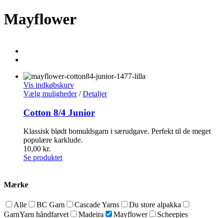
Mayflower
Vis indkøbskurv
Vælg muligheder
/
Detaljer
Cotton 8/4 Junior
Klassisk blødt bomuldsgarn i særudgave. Perfekt til de meget
populære karklude.
10,00
kr.
Se produktet
Mærke
Alle
BC Garn
Cascade Yarns
Du store alpakka
GarnYarn håndfarvet
Madeira
Mayflower
Scheepjes