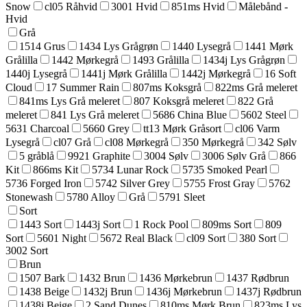
Snow
cl05 Råhvid
3001 Hvid
851ms Hvid
Målebånd -
Hvid
Grå
1514 Grus
1434 Lys Grågrøn
1440 Lysegrå
1441 Mørk
Grålilla
1442 Mørkegrå
1493 Grålilla
1434j Lys Grågrøn
1440j Lysegrå
1441j Mørk Grålilla
1442j Mørkegrå
16 Soft
Cloud
17 Summer Rain
807ms Koksgrå
822ms Grå meleret
841ms Lys Grå meleret
807 Koksgrå meleret
822 Grå
meleret
841 Lys Grå meleret
5686 China Blue
5602 Steel
5631 Charcoal
5660 Grey
tt13 Mørk Gråsort
cl06 Varm
Lysegrå
cl07 Grå
cl08 Mørkegrå
350 Mørkegrå
342 Sølv
5 gråblå
9921 Graphite
3004 Sølv
3006 Sølv Grå
866
Kit
866ms Kit
5734 Lunar Rock
5735 Smoked Pearl
5736 Forged Iron
5742 Silver Grey
5755 Frost Gray
5762
Stonewash
5780 Alloy
Grå
5791 Sleet
Sort
1443 Sort
1443j Sort
1 Rock Pool
809ms Sort
809
Sort
5601 Night
5672 Real Black
cl09 Sort
380 Sort
3002 Sort
Brun
1507 Bark
1432 Brun
1436 Mørkebrun
1437 Rødbrun
1438 Beige
1432j Brun
1436j Mørkebrun
1437j Rødbrun
1438j Beige
2 Sand Dunes
810ms Mørk Brun
823ms Lys