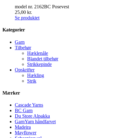
model nr. 2162BC Posevest
25,00
kr.
Se produktet
Kategorier
Garn
Tilbehør
Hæklenåle
Blandet tilbehør
Strikkepinde
Opskrifter
Hækling
Strik
Mærker
Cascade Yarns
BC Garn
Du Store Alpakka
GarnYarn håndfarvet
Madeira
Mayflower