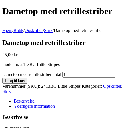
Dametop med retrillestriber
Hjem
/
Butik
/
Opskrifter
/
Strik
/
Dametop med retrillestriber
Dametop med retrillestriber
25,00
kr.
model nr. 2413BC Little Stripes
Dametop med retrillestriber antal
Tilføj til kurv
Varenummer (SKU):
2413BC Little Stripes
Kategorier:
Opskrifter
,
Strik
Beskrivelse
Yderligere information
Beskrivelse