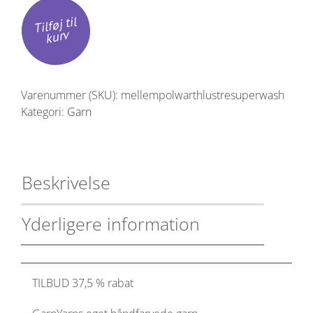
Lustre
Tilføj til
Superwash
kurv
antal
Varenummer (SKU):
mellempolwarthlustresuperwash
Kategori:
Garn
Beskrivelse
Yderligere information
TILBUD 37,5 % rabat