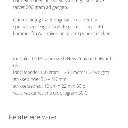
har helt magen til. Der vil som regel kun blive
farvet 200 gram ad gangen.
Garnet får jeg fra et engelsk firma, der har
specialiseret sig i ufarvede garner. Deres uld
kommer fra Australien og bliver spundet i Italien.
indhold: 100% superwash New Zealand Polwarth
uld
løbelængde: 100 gram = 233 meter (DK weight)
strikkepinde: 3½ – 4½ mm
strikkefasthed: 10 cm = 22 m x 30 p
vask: vaskemaskine uldprogram 30 C
Relaterede varer