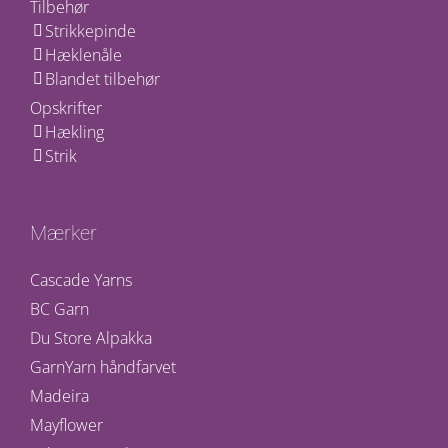
Tilbehør
Strikkepinde
Hæklenåle
Blandet tilbehør
Opskrifter
Hækling
Strik
Mærker
Cascade Yarns
BC Garn
Du Store Alpakka
GarnYarn håndfarvet
Madeira
Mayflower