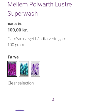
Mellem Polwarth Lustre
Superwash
160,00
kr.
Original
Current
100,00
kr.
price
price
GarnYarns eget håndfarvede garn.
was:
is:
100 gram
160,00 kr..
100,00 kr..
Farve
Clear selection
Mellem
Polwarth