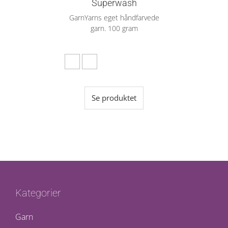
Superwash
GarnYarns eget håndfarvede
garn. 100 gram
Se produktet
Kategorier
Garn