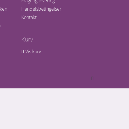
Fragt og levering
kken
Handelsbetingelser
Kontakt
r
Kurv
Vis kurv
Facebook