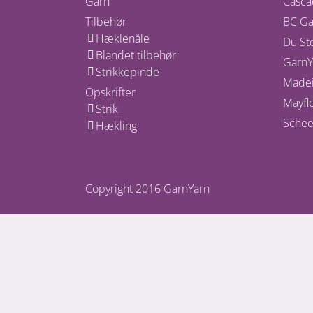
Garn
Casca
Tilbehør
BC Ga
Hæklenåle
Du St
Blandet tilbehør
GarnY
Strikkepinde
Madei
Opskrifter
Mayfl
Strik
Schee
Hækling
Copyright 2016 GarnYarn