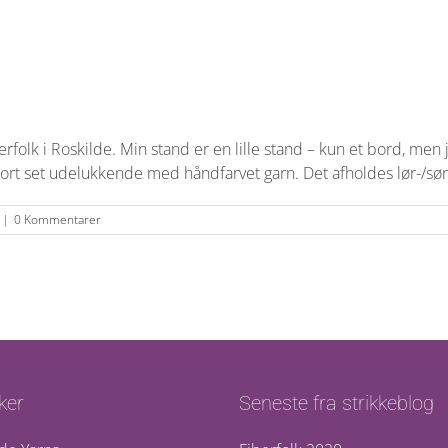
berfolk i Roskilde. Min stand er en lille stand – kun et bord, men
 stort set udelukkende med håndfarvet garn. Det afholdes lør-/sø
|
0 Kommentarer
ker
Seneste fra strikkeblog