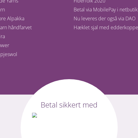
de Yarns
Fiberfolk 2020
rn
Betal via MobilePay i netbuti
ore Alpakka
Nu leveres der også via DAO
arn håndfarvet
Hæklet sjal med edderkoppe
ra
ower
pjeswol
Betal sikkert med