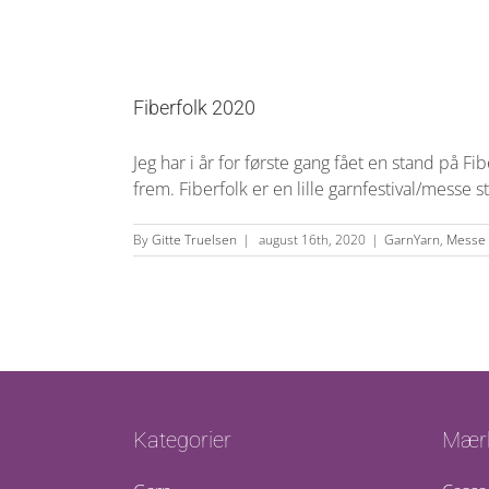
Fiberfolk 2020
Jeg har i år for første gang fået en stand på Fi
frem. Fiberfolk er en lille garnfestival/messe
By
Gitte Truelsen
|
august 16th, 2020
|
GarnYarn
,
Messe
Kategorier
Mær