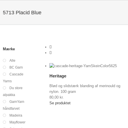
5713 Placid Blue
Mærke
Alle
Vis indkøbskurv
/
BC Garn
g
Detaljer
Cascade
gheder
Heritage
Yarns
Blød og slidstærk blanding af merinould og
Du store
nylon. 100 gram
alpakka
80,00
kr.
GarnYarn
Se produktet
håndfarvet
Madeira
Mayflower