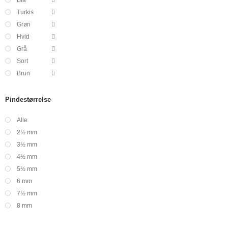
Turkis
Grøn
Hvid
Grå
Sort
Brun
Pindestørrelse
Alle
2½ mm
3½ mm
4½ mm
5½ mm
6 mm
7½ mm
8 mm