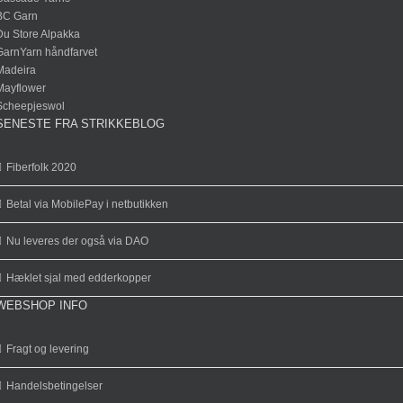
BC Garn
Du Store Alpakka
GarnYarn håndfarvet
Madeira
Mayflower
Scheepjeswol
SENESTE FRA STRIKKEBLOG
Fiberfolk 2020
Betal via MobilePay i netbutikken
Nu leveres der også via DAO
Hæklet sjal med edderkopper
WEBSHOP INFO
Fragt og levering
Handelsbetingelser