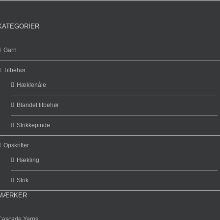
KATEGORIER
Garn
Tilbehør
Hæklenåle
Blandet tilbehør
Strikkepinde
Opskrifter
Hækling
Strik
MÆRKER
Cascade Yarns