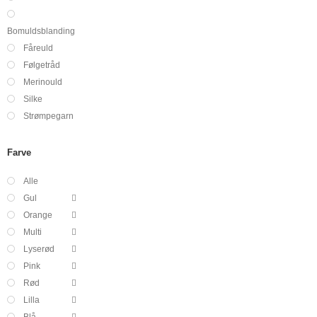
Bomuldsblanding
Fåreuld
Følgetråd
Merinould
Silke
Strømpegarn
Farve
Alle
Gul
Orange
Multi
Lyserød
Pink
Rød
Lilla
Blå