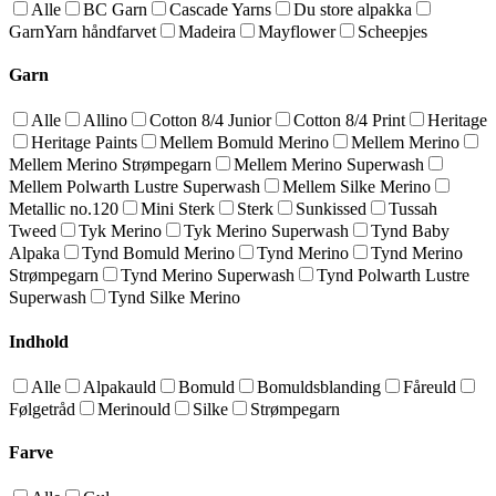
Alle
BC Garn
Cascade Yarns
Du store alpakka
GarnYarn håndfarvet
Madeira
Mayflower
Scheepjes
Garn
Alle
Allino
Cotton 8/4 Junior
Cotton 8/4 Print
Heritage
Heritage Paints
Mellem Bomuld Merino
Mellem Merino
Mellem Merino Strømpegarn
Mellem Merino Superwash
Mellem Polwarth Lustre Superwash
Mellem Silke Merino
Metallic no.120
Mini Sterk
Sterk
Sunkissed
Tussah
Tweed
Tyk Merino
Tyk Merino Superwash
Tynd Baby
Alpaka
Tynd Bomuld Merino
Tynd Merino
Tynd Merino
Strømpegarn
Tynd Merino Superwash
Tynd Polwarth Lustre
Superwash
Tynd Silke Merino
Indhold
Alle
Alpakauld
Bomuld
Bomuldsblanding
Fåreuld
Følgetråd
Merinould
Silke
Strømpegarn
Farve