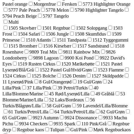
Pastel orange
Morgenfrue
Fersken
5773 Highlighter Orange
5777 Pale Peach
5778 Melon
5790 Highlighter Tangelo
5794 Peach Beige
5797 Tangelo
Multi
1505 Skovbær
1501 Regnbue
1502 Solopgang
1503
Frost
1504 Safari
1506 Jungle
1508 Skumfidus
1509
Prinsesse
1510 Atlantis
1511 Tandpasta
1512 Tyggegummi
1515 Brombær
1516 Kirsebær
1517 Sandstrand
1518
Rosenhave
9809 Teal Mix
9811 Rainbow Mix
9826
Londonberry
9898 Lagoon
9900 Koi Pond
9922 David's
Eyes
1519 Rusten Cirkus
1520 Mælkebøtte
1521 Pastel
Lyserød/Blå/Grå
1522 Pastel Gul/Hvid/Grøn
1523 Flamme
1524 Cirkus
1525 Bolche
1526 Denim
1527 Skildpadde
11 Lyserød/Pink
8 Gul/Orangerød
19 Gul/Grøn
24
Lilla/Pink
37 Lilla/Pink
39 Petrol/Turkis
40
Lilla/Blomme/Marine
45 Rød/Lyserød/Lilla
49 Gråblå
53
Blomme/Marine/Lilla
52 Laks/Bordeaux
56
Turkis/Blågrøn/Lilla
58 Gul/Grøn
59 Lavendel/Lilla/Blomme
61 Turkis/Petrol/Lilla
64 Turkis/Petrol/Lilla
62 Gul/Grøn
65 Gul/Grøn
9923 Autumn
9924 Dissonance
9933 Machu
Pichu
9934 Checkers
9935 Spark
110 Pink/Grå
Regnbue
dryp
Regnbue kaos
Tulipan
Gul/Pink
Mørk Regnbuekaos