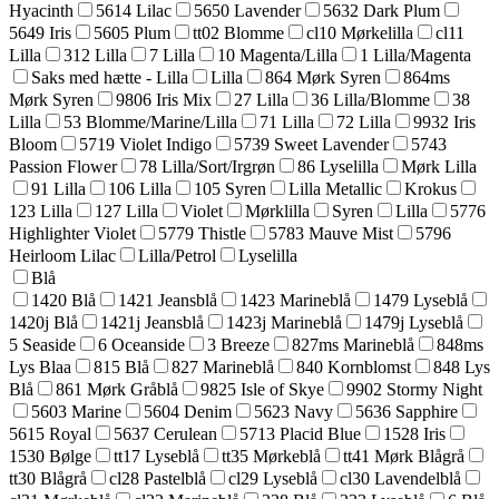
Hyacinth
5614 Lilac
5650 Lavender
5632 Dark Plum
5649 Iris
5605 Plum
tt02 Blomme
cl10 Mørkelilla
cl11
Lilla
312 Lilla
7 Lilla
10 Magenta/Lilla
1 Lilla/Magenta
Saks med hætte - Lilla
Lilla
864 Mørk Syren
864ms
Mørk Syren
9806 Iris Mix
27 Lilla
36 Lilla/Blomme
38
Lilla
53 Blomme/Marine/Lilla
71 Lilla
72 Lilla
9932 Iris
Bloom
5719 Violet Indigo
5739 Sweet Lavender
5743
Passion Flower
78 Lilla/Sort/Irgrøn
86 Lyselilla
Mørk Lilla
91 Lilla
106 Lilla
105 Syren
Lilla Metallic
Krokus
123 Lilla
127 Lilla
Violet
Mørklilla
Syren
Lilla
5776
Highlighter Violet
5779 Thistle
5783 Mauve Mist
5796
Heirloom Lilac
Lilla/Petrol
Lyselilla
Blå
1420 Blå
1421 Jeansblå
1423 Marineblå
1479 Lyseblå
1420j Blå
1421j Jeansblå
1423j Marineblå
1479j Lyseblå
5 Seaside
6 Oceanside
3 Breeze
827ms Marineblå
848ms
Lys Blaa
815 Blå
827 Marineblå
840 Kornblomst
848 Lys
Blå
861 Mørk Gråblå
9825 Isle of Skye
9902 Stormy Night
5603 Marine
5604 Denim
5623 Navy
5636 Sapphire
5615 Royal
5637 Cerulean
5713 Placid Blue
1528 Iris
1530 Bølge
tt17 Lyseblå
tt35 Mørkeblå
tt41 Mørk Blågrå
tt30 Blågrå
cl28 Pastelblå
cl29 Lyseblå
cl30 Lavendelblå