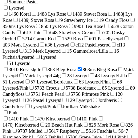
Sommer Pastel
Lyserød
1460 Koral
1488 Lys Rose
1489 Støvet Rosa
1488j Lys
Rose
1489j Støvet Rosa
9 Strawberry Ice
19 Candy Floss
850ms Lys Rosa
850 Lys Rosa
9901 Tea Rose
5628 Cotton
Candy
5613 Tutu
5648 Strawberry Cream
5705 Dusky
Orchid
5714 Garnet Red
1529 Rosa
tt01 Pastellyserød
tt03 Mørk Lyserød
tt36 Lyserød
cl12 Pastellyserød
cl13
Lyserød
313 Mørk Lyserød
15 Gammelrosa/Lilla
16
Fuchsia/Lyserød
Lyserød
51 Lyserød
3010 Rosa sløjfe
863 Bleg Rosa
863ms Bleg Rosa
Mørk
Lyserød
Mørk Lyserød 44g
28 Lyserød
48 Lyserød/Lilla
51 Lyserød
57 Lyserød/Bordeaux
63 Lyserød/Pink
66
Lyserød/Pink
5733 Crocus
5738 Bordeaux
85 Lyserød
89
Candyfloss
5751 Peach Pearl
5756 Primrose Pink
120
Lyserød
126 Pastel Lyserød
129 Lyserød
Jordbæris
Candyfloss
Lyserød/Pink
Jordbær Milkshake
Pink
1410 Pink
1470 Kirsebærrød
1410j Pink
1470j Kirsebærrød
20 Beach Hut Pink
825 Mørk Rosa
826
Pink
9787 Mulled
5617 Raspberry
5616 Fuschia
5647
Flamingo Pink
5685 Dahlia
5706 Grape Juice
cl14 Pink