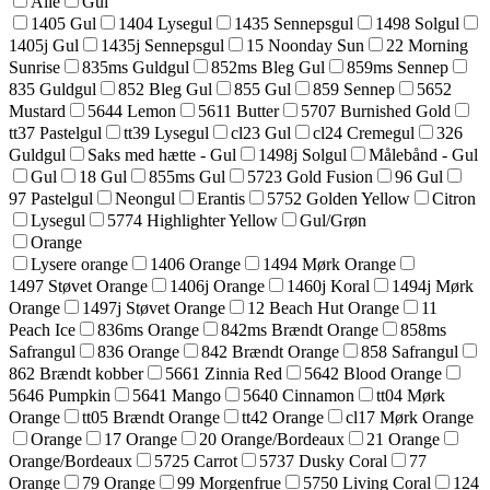
Alle
Gul
1405 Gul
1404 Lysegul
1435 Sennepsgul
1498 Solgul
1405j Gul
1435j Sennepsgul
15 Noonday Sun
22 Morning
Sunrise
835ms Guldgul
852ms Bleg Gul
859ms Sennep
835 Guldgul
852 Bleg Gul
855 Gul
859 Sennep
5652
Mustard
5644 Lemon
5611 Butter
5707 Burnished Gold
tt37 Pastelgul
tt39 Lysegul
cl23 Gul
cl24 Cremegul
326
Guldgul
Saks med hætte - Gul
1498j Solgul
Målebånd - Gul
Gul
18 Gul
855ms Gul
5723 Gold Fusion
96 Gul
97 Pastelgul
Neongul
Erantis
5752 Golden Yellow
Citron
Lysegul
5774 Highlighter Yellow
Gul/Grøn
Orange
Lysere orange
1406 Orange
1494 Mørk Orange
1497 Støvet Orange
1406j Orange
1460j Koral
1494j Mørk
Orange
1497j Støvet Orange
12 Beach Hut Orange
11
Peach Ice
836ms Orange
842ms Brændt Orange
858ms
Safrangul
836 Orange
842 Brændt Orange
858 Safrangul
862 Brændt kobber
5661 Zinnia Red
5642 Blood Orange
5646 Pumpkin
5641 Mango
5640 Cinnamon
tt04 Mørk
Orange
tt05 Brændt Orange
tt42 Orange
cl17 Mørk Orange
Orange
17 Orange
20 Orange/Bordeaux
21 Orange
Orange/Bordeaux
5725 Carrot
5737 Dusky Coral
77
Orange
79 Orange
99 Morgenfrue
5750 Living Coral
124