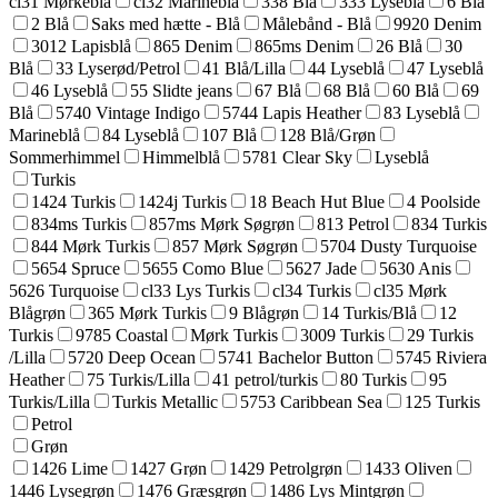
cl31 Mørkeblå
cl32 Marineblå
338 Blå
333 Lyseblå
6 Blå
2 Blå
Saks med hætte - Blå
Målebånd - Blå
9920 Denim
3012 Lapisblå
865 Denim
865ms Denim
26 Blå
30
Blå
33 Lyserød/Petrol
41 Blå/Lilla
44 Lyseblå
47 Lyseblå
46 Lyseblå
55 Slidte jeans
67 Blå
68 Blå
60 Blå
69
Blå
5740 Vintage Indigo
5744 Lapis Heather
83 Lyseblå
Marineblå
84 Lyseblå
107 Blå
128 Blå/Grøn
Sommerhimmel
Himmelblå
5781 Clear Sky
Lyseblå
Turkis
1424 Turkis
1424j Turkis
18 Beach Hut Blue
4 Poolside
834ms Turkis
857ms Mørk Søgrøn
813 Petrol
834 Turkis
844 Mørk Turkis
857 Mørk Søgrøn
5704 Dusty Turquoise
5654 Spruce
5655 Como Blue
5627 Jade
5630 Anis
5626 Turquoise
cl33 Lys Turkis
cl34 Turkis
cl35 Mørk
Blågrøn
365 Mørk Turkis
9 Blågrøn
14 Turkis/Blå
12
Turkis
9785 Coastal
Mørk Turkis
3009 Turkis
29 Turkis
/Lilla
5720 Deep Ocean
5741 Bachelor Button
5745 Riviera
Heather
75 Turkis/Lilla
41 petrol/turkis
80 Turkis
95
Turkis/Lilla
Turkis Metallic
5753 Caribbean Sea
125 Turkis
Petrol
Grøn
1426 Lime
1427 Grøn
1429 Petrolgrøn
1433 Oliven
1446 Lysegrøn
1476 Græsgrøn
1486 Lys Mintgrøn