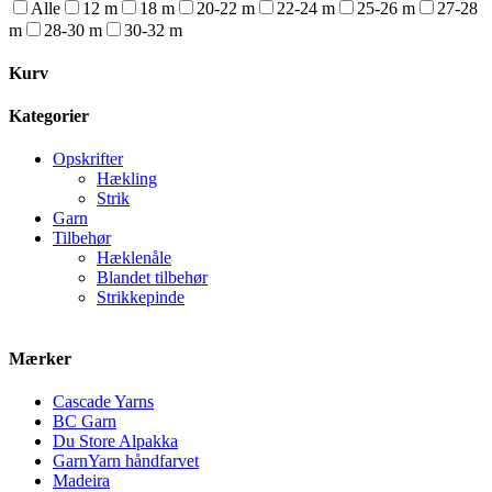
Alle
12 m
18 m
20-22 m
22-24 m
25-26 m
27-28
m
28-30 m
30-32 m
Kurv
Kategorier
Opskrifter
Hækling
Strik
Garn
Tilbehør
Hæklenåle
Blandet tilbehør
Strikkepinde
Mærker
Cascade Yarns
BC Garn
Du Store Alpakka
GarnYarn håndfarvet
Madeira