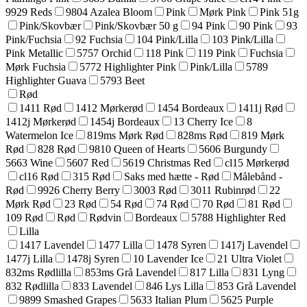
9929 Reds
9804 Azalea Bloom
Pink
Mørk Pink
Pink 51g
Pink/Skovbær
Pink/Skovbær 50 g
94 Pink
90 Pink
93
Pink/Fuchsia
92 Fuchsia
104 Pink/Lilla
103 Pink/Lilla
Pink Metallic
5757 Orchid
118 Pink
119 Pink
Fuchsia
Mørk Fuchsia
5772 Highlighter Pink
Pink/Lilla
5789
Highlighter Guava
5793 Beet
Rød
1411 Rød
1412 Mørkerød
1454 Bordeaux
1411j Rød
1412j Mørkerød
1454j Bordeaux
13 Cherry Ice
8
Watermelon Ice
819ms Mørk Rød
828ms Rød
819 Mørk
Rød
828 Rød
9810 Queen of Hearts
5606 Burgundy
5663 Wine
5607 Red
5619 Christmas Red
cl15 Mørkerød
cl16 Rød
315 Rød
Saks med hætte - Rød
Målebånd -
Rød
9926 Cherry Berry
3003 Rød
3011 Rubinrød
22
Mørk Rød
23 Rød
54 Rød
74 Rød
70 Rød
81 Rød
109 Rød
Rød
Rødvin
Bordeaux
5788 Highlighter Red
Lilla
1417 Lavendel
1477 Lilla
1478 Syren
1417j Lavendel
1477j Lilla
1478j Syren
10 Lavender Ice
21 Ultra Violet
832ms Rødlilla
853ms Grå Lavendel
817 Lilla
831 Lyng
832 Rødlilla
833 Lavendel
846 Lys Lilla
853 Grå Lavendel
9899 Smashed Grapes
5633 Italian Plum
5625 Purple