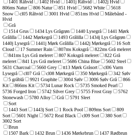
1401 Råhvid
1402 Hvid
1401j Råhvid
1402j Hvid
806ms Natur
806 Natur
851 Hvid
5682 White
5618
Snow
cl05 Råhvid
3001 Hvid
851ms Hvid
Målebånd -
Hvid
Grå
1514 Grus
1434 Lys Grågrøn
1440 Lysegrå
1441 Mørk
Grålilla
1442 Mørkegrå
1493 Grålilla
1434j Lys Grågrøn
1440j Lysegrå
1441j Mørk Grålilla
1442j Mørkegrå
16 Soft
Cloud
17 Summer Rain
807ms Koksgrå
822ms Grå meleret
841ms Lys Grå meleret
807 Koksgrå meleret
822 Grå
meleret
841 Lys Grå meleret
5686 China Blue
5602 Steel
5631 Charcoal
5660 Grey
tt13 Mørk Gråsort
cl06 Varm
Lysegrå
cl07 Grå
cl08 Mørkegrå
350 Mørkegrå
342 Sølv
5 gråblå
9921 Graphite
3004 Sølv
3006 Sølv Grå
866
Kit
866ms Kit
5734 Lunar Rock
5735 Smoked Pearl
5736 Forged Iron
5742 Silver Grey
5755 Frost Gray
5762
Stonewash
5780 Alloy
Grå
5791 Sleet
Sort
1443 Sort
1443j Sort
1 Rock Pool
809ms Sort
809
Sort
5601 Night
5672 Real Black
cl09 Sort
380 Sort
3002 Sort
Brun
1507 Bark
1432 Brun
1436 Mørkebrun
1437 Rødbrun