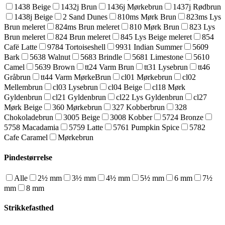
1438 Beige
1432j Brun
1436j Mørkebrun
1437j Rødbrun
1438j Beige
2 Sand Dunes
810ms Mørk Brun
823ms Lys
Brun meleret
824ms Brun meleret
810 Mørk Brun
823 Lys
Brun meleret
824 Brun meleret
845 Lys Beige meleret
854
Cafë Latte
9784 Tortoiseshell
9931 Indian Summer
5609
Bark
5638 Walnut
5683 Brindle
5681 Limestone
5610
Camel
5639 Brown
tt24 Varm Brun
tt31 Lysebrun
tt46
Gråbrun
tt44 Varm MørkeBrun
cl01 Mørkebrun
cl02
Mellembrun
cl03 Lysebrun
cl04 Beige
cl18 Mørk
Gyldenbrun
cl21 Gyldenbrun
cl22 Lys Gyldenbrun
cl27
Mørk Beige
360 Mørkebrun
327 Kobberbrun
328
Chokoladebrun
3005 Beige
3008 Kobber
5724 Bronze
5758 Macadamia
5759 Latte
5761 Pumpkin Spice
5782
Cafe Caramel
Mørkebrun
Pindestørrelse
Alle
2½ mm
3½ mm
4½ mm
5½ mm
6 mm
7½
mm
8 mm
Strikkefasthed