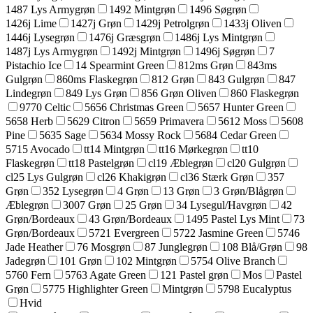
1487 Lys Armygrøn
1492 Mintgrøn
1496 Søgrøn
1426j Lime
1427j Grøn
1429j Petrolgrøn
1433j Oliven
1446j Lysegrøn
1476j Græsgrøn
1486j Lys Mintgrøn
1487j Lys Armygrøn
1492j Mintgrøn
1496j Søgrøn
7
Pistachio Ice
14 Spearmint Green
812ms Grøn
843ms
Gulgrøn
860ms Flaskegrøn
812 Grøn
843 Gulgrøn
847
Lindegrøn
849 Lys Grøn
856 Grøn Oliven
860 Flaskegrøn
9770 Celtic
5656 Christmas Green
5657 Hunter Green
5658 Herb
5629 Citron
5659 Primavera
5612 Moss
5608
Pine
5635 Sage
5634 Mossy Rock
5684 Cedar Green
5715 Avocado
tt14 Mintgrøn
tt16 Mørkegrøn
tt10
Flaskegrøn
tt18 Pastelgrøn
cl19 Æblegrøn
cl20 Gulgrøn
cl25 Lys Gulgrøn
cl26 Khakigrøn
cl36 Stærk Grøn
357
Grøn
352 Lysegrøn
4 Grøn
13 Grøn
3 Grøn/Blågrøn
Æblegrøn
3007 Grøn
25 Grøn
34 Lysegul/Havgrøn
42
Grøn/Bordeaux
43 Grøn/Bordeaux
1495 Pastel Lys Mint
73
Grøn/Bordeaux
5721 Evergreen
5722 Jasmine Green
5746
Jade Heather
76 Mosgrøn
87 Junglegrøn
108 Blå/Grøn
98
Jadegrøn
101 Grøn
102 Mintgrøn
5754 Olive Branch
5760 Fern
5763 Agate Green
121 Pastel grøn
Mos
Pastel
Grøn
5775 Highlighter Green
Mintgrøn
5798 Eucalyptus
Hvid