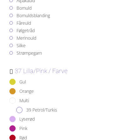
Alpakauld
Bomuld
Bomuldsblanding
Fåreuld
Følgetråd
Merinould
Silke
Strømpegarn
37 Lilla/Pink
Farve
Gul
Orange
Multi
39 Petrol/Turkis
Lyserød
Pink
Rød