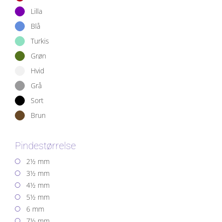
Lilla
Blå
Turkis
Grøn
Hvid
Grå
Sort
Brun
Pindestørrelse
2½ mm
3½ mm
4½ mm
5½ mm
6 mm
7½ mm