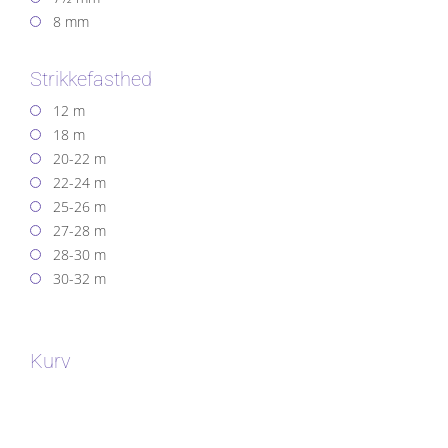
8 mm
Strikkefasthed
12 m
18 m
20-22 m
22-24 m
25-26 m
27-28 m
28-30 m
30-32 m
Kurv