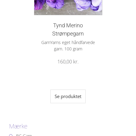
Tynd Merino
Strømpegarn
GarnYarns eget håndfarvede
garn. 100 gram
160,00
kr.
Se produktet
Mærke
BC Garn