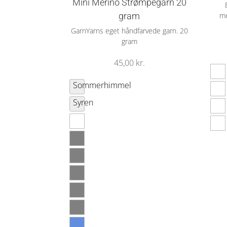
Mini Merino Strømpegarn 20
gram
me
GarnYarns eget håndfarvede garn. 20
gram
45,00
kr.
Sommerhimmel
Syren