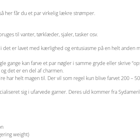
å her får du et par virkelig lækre strømper.
uges til vanter, tørklæder, sjaler, tasker osv.
ordi det er lavet med kærlighed og entusiasme på en helt and
nogle gange kan farve et par nøgler i samme gryde eller skrive “
 og det er en del af charmen.
re har helt magen til. Der vil som regel kun blive farvet 200 – 
ecialiseret sig i ufarvede garner. Deres uld kommer fra Sydameri
on
ering weight)