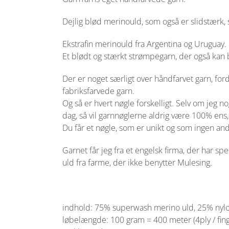
Dejlig blød merinould, som også er slidstærk, s
Ekstrafin merinould fra Argentina og Uruguay.
Et blødt og stærkt strømpegarn, der også kan br
Der er noget særligt over håndfarvet garn, f
fabriksfarvede garn.
Og så er hvert nøgle forskelligt. Selv om jeg 
dag, så vil garnnøglerne aldrig være 100% ens,
Du får et nøgle, som er unikt og som ingen and
Garnet får jeg fra et engelsk firma, der har sp
uld fra farme, der ikke benytter Mulesing.
indhold: 75% superwash merino uld, 25% nyl
løbelængde: 100 gram = 400 meter (4ply / fing