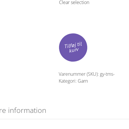
Clear selection
Tilføj til
kurv
Varenummer (SKU):
gy-tms-
Kategori:
Garn
re information