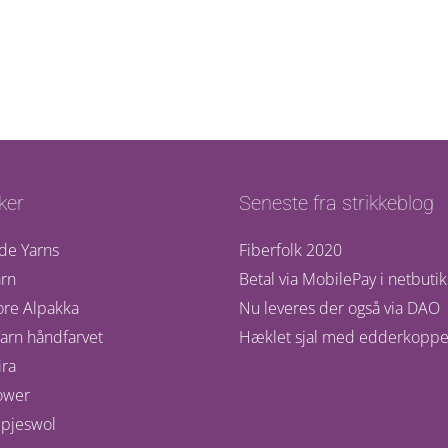
ker
Seneste fra strikkeblog
de Yarns
Fiberfolk 2020
rn
Betal via MobilePay i netbuti
ore Alpakka
Nu leveres der også via DAO
arn håndfarvet
Hæklet sjal med edderkoppe
ra
ower
pjeswol