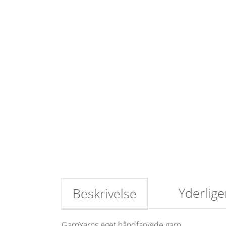
Yderlige
Beskrivelse
GarnYarns eget håndfarvede garn.