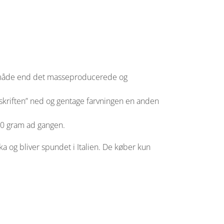
en måde end det masseproducerede og
opskriften” ned og gentage farvningen en anden
500 gram ad gangen.
ka og bliver spundet i Italien. De køber kun