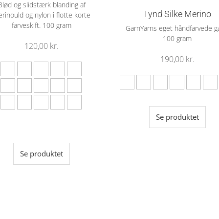
Blød og slidstærk blanding af
Tynd Silke Merino
rinould og nylon i flotte korte
farveskift. 100 gram
GarnYarns eget håndfarvede g
100 gram
120,00
kr.
190,00
kr.
Se produktet
Se produktet