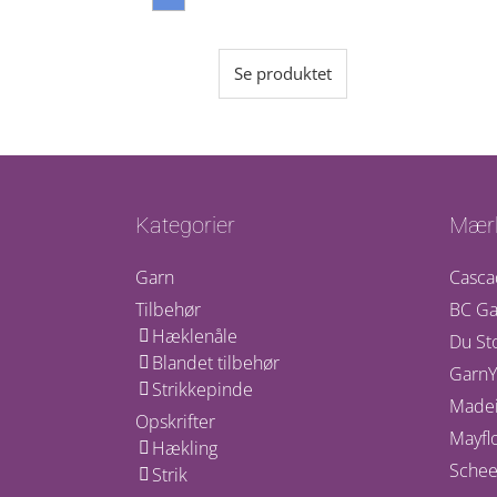
Se produktet
Kategorier
Mær
Garn
Casca
Tilbehør
BC Ga
Hæklenåle
Du St
Blandet tilbehør
GarnY
Strikkepinde
Madei
Opskrifter
Mayfl
Hækling
Schee
Strik