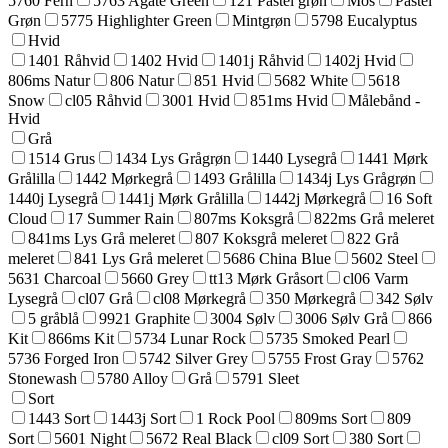
5760 Fern
5763 Agate Green
121 Pastel grøn
Mos
Pastel
Grøn
5775 Highlighter Green
Mintgrøn
5798 Eucalyptus
Hvid
1401 Råhvid
1402 Hvid
1401j Råhvid
1402j Hvid
806ms Natur
806 Natur
851 Hvid
5682 White
5618
Snow
cl05 Råhvid
3001 Hvid
851ms Hvid
Målebånd -
Hvid
Grå
1514 Grus
1434 Lys Grågrøn
1440 Lysegrå
1441 Mørk
Grålilla
1442 Mørkegrå
1493 Grålilla
1434j Lys Grågrøn
1440j Lysegrå
1441j Mørk Grålilla
1442j Mørkegrå
16 Soft
Cloud
17 Summer Rain
807ms Koksgrå
822ms Grå meleret
841ms Lys Grå meleret
807 Koksgrå meleret
822 Grå
meleret
841 Lys Grå meleret
5686 China Blue
5602 Steel
5631 Charcoal
5660 Grey
tt13 Mørk Gråsort
cl06 Varm
Lysegrå
cl07 Grå
cl08 Mørkegrå
350 Mørkegrå
342 Sølv
5 gråblå
9921 Graphite
3004 Sølv
3006 Sølv Grå
866
Kit
866ms Kit
5734 Lunar Rock
5735 Smoked Pearl
5736 Forged Iron
5742 Silver Grey
5755 Frost Gray
5762
Stonewash
5780 Alloy
Grå
5791 Sleet
Sort
1443 Sort
1443j Sort
1 Rock Pool
809ms Sort
809
Sort
5601 Night
5672 Real Black
cl09 Sort
380 Sort