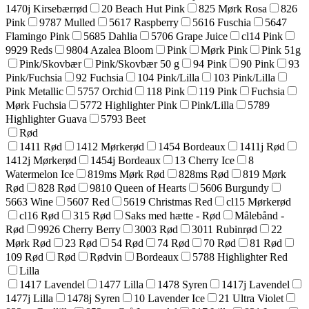
1470j Kirsebærrød
20 Beach Hut Pink
825 Mørk Rosa
826
Pink
9787 Mulled
5617 Raspberry
5616 Fuschia
5647
Flamingo Pink
5685 Dahlia
5706 Grape Juice
cl14 Pink
9929 Reds
9804 Azalea Bloom
Pink
Mørk Pink
Pink 51g
Pink/Skovbær
Pink/Skovbær 50 g
94 Pink
90 Pink
93
Pink/Fuchsia
92 Fuchsia
104 Pink/Lilla
103 Pink/Lilla
Pink Metallic
5757 Orchid
118 Pink
119 Pink
Fuchsia
Mørk Fuchsia
5772 Highlighter Pink
Pink/Lilla
5789
Highlighter Guava
5793 Beet
Rød
1411 Rød
1412 Mørkerød
1454 Bordeaux
1411j Rød
1412j Mørkerød
1454j Bordeaux
13 Cherry Ice
8
Watermelon Ice
819ms Mørk Rød
828ms Rød
819 Mørk
Rød
828 Rød
9810 Queen of Hearts
5606 Burgundy
5663 Wine
5607 Red
5619 Christmas Red
cl15 Mørkerød
cl16 Rød
315 Rød
Saks med hætte - Rød
Målebånd -
Rød
9926 Cherry Berry
3003 Rød
3011 Rubinrød
22
Mørk Rød
23 Rød
54 Rød
74 Rød
70 Rød
81 Rød
109 Rød
Rød
Rødvin
Bordeaux
5788 Highlighter Red
Lilla
1417 Lavendel
1477 Lilla
1478 Syren
1417j Lavendel
1477j Lilla
1478j Syren
10 Lavender Ice
21 Ultra Violet