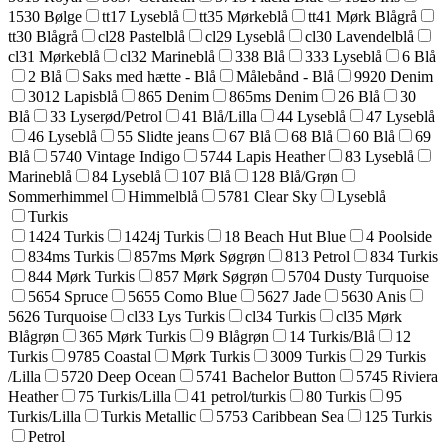
1530 Bølge
tt17 Lyseblå
tt35 Mørkeblå
tt41 Mørk Blågrå
tt30 Blågrå
cl28 Pastelblå
cl29 Lyseblå
cl30 Lavendelblå
cl31 Mørkeblå
cl32 Marineblå
338 Blå
333 Lyseblå
6 Blå
2 Blå
Saks med hætte - Blå
Målebånd - Blå
9920 Denim
3012 Lapisblå
865 Denim
865ms Denim
26 Blå
30
Blå
33 Lyserød/Petrol
41 Blå/Lilla
44 Lyseblå
47 Lyseblå
46 Lyseblå
55 Slidte jeans
67 Blå
68 Blå
60 Blå
69
Blå
5740 Vintage Indigo
5744 Lapis Heather
83 Lyseblå
Marineblå
84 Lyseblå
107 Blå
128 Blå/Grøn
Sommerhimmel
Himmelblå
5781 Clear Sky
Lyseblå
Turkis
1424 Turkis
1424j Turkis
18 Beach Hut Blue
4 Poolside
834ms Turkis
857ms Mørk Søgrøn
813 Petrol
834 Turkis
844 Mørk Turkis
857 Mørk Søgrøn
5704 Dusty Turquoise
5654 Spruce
5655 Como Blue
5627 Jade
5630 Anis
5626 Turquoise
cl33 Lys Turkis
cl34 Turkis
cl35 Mørk
Blågrøn
365 Mørk Turkis
9 Blågrøn
14 Turkis/Blå
12
Turkis
9785 Coastal
Mørk Turkis
3009 Turkis
29 Turkis
/Lilla
5720 Deep Ocean
5741 Bachelor Button
5745 Riviera
Heather
75 Turkis/Lilla
41 petrol/turkis
80 Turkis
95
Turkis/Lilla
Turkis Metallic
5753 Caribbean Sea
125 Turkis
Petrol