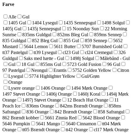
Farve
Alle
Gul
1405 Gul
1404 Lysegul
1435 Sennepsgul
1498 Solgul
1405j Gul
1435j Sennepsgul
15 Noonday Sun
22 Morning
Sunrise
835ms Guldgul
852ms Bleg Gul
859ms Sennep
835 Guldgul
852 Bleg Gul
855 Gul
859 Sennep
5652
Mustard
5644 Lemon
5611 Butter
5707 Burnished Gold
tt37 Pastelgul
tt39 Lysegul
cl23 Gul
cl24 Cremegul
326
Guldgul
Saks med hætte - Gul
1498j Solgul
Målebånd - Gul
Gul
18 Gul
855ms Gul
5723 Gold Fusion
96 Gul
97 Pastelgul
Neongul
Erantis
5752 Golden Yellow
Citron
Lysegul
5774 Highlighter Yellow
Gul/Grøn
Orange
Lysere orange
1406 Orange
1494 Mørk Orange
1497 Støvet Orange
1406j Orange
1460j Koral
1494j Mørk
Orange
1497j Støvet Orange
12 Beach Hut Orange
11
Peach Ice
836ms Orange
842ms Brændt Orange
858ms
Safrangul
836 Orange
842 Brændt Orange
858 Safrangul
862 Brændt kobber
5661 Zinnia Red
5642 Blood Orange
5646 Pumpkin
5641 Mango
5640 Cinnamon
tt04 Mørk
Orange
tt05 Brændt Orange
tt42 Orange
cl17 Mørk Orange