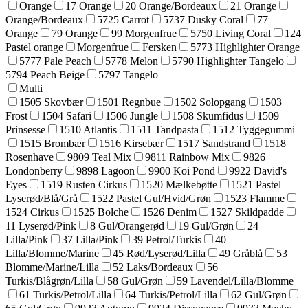
Orange
17 Orange
20 Orange/Bordeaux
21 Orange
Orange/Bordeaux
5725 Carrot
5737 Dusky Coral
77
Orange
79 Orange
99 Morgenfrue
5750 Living Coral
124
Pastel orange
Morgenfrue
Fersken
5773 Highlighter Orange
5777 Pale Peach
5778 Melon
5790 Highlighter Tangelo
5794 Peach Beige
5797 Tangelo
Multi
1505 Skovbær
1501 Regnbue
1502 Solopgang
1503
Frost
1504 Safari
1506 Jungle
1508 Skumfidus
1509
Prinsesse
1510 Atlantis
1511 Tandpasta
1512 Tyggegummi
1515 Brombær
1516 Kirsebær
1517 Sandstrand
1518
Rosenhave
9809 Teal Mix
9811 Rainbow Mix
9826
Londonberry
9898 Lagoon
9900 Koi Pond
9922 David's
Eyes
1519 Rusten Cirkus
1520 Mælkebøtte
1521 Pastel
Lyserød/Blå/Grå
1522 Pastel Gul/Hvid/Grøn
1523 Flamme
1524 Cirkus
1525 Bolche
1526 Denim
1527 Skildpadde
11 Lyserød/Pink
8 Gul/Orangerød
19 Gul/Grøn
24
Lilla/Pink
37 Lilla/Pink
39 Petrol/Turkis
40
Lilla/Blomme/Marine
45 Rød/Lyserød/Lilla
49 Gråblå
53
Blomme/Marine/Lilla
52 Laks/Bordeaux
56
Turkis/Blågrøn/Lilla
58 Gul/Grøn
59 Lavendel/Lilla/Blomme
61 Turkis/Petrol/Lilla
64 Turkis/Petrol/Lilla
62 Gul/Grøn