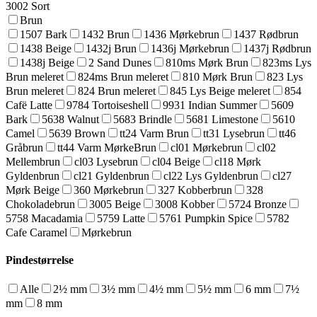
3002 Sort
Brun
1507 Bark
1432 Brun
1436 Mørkebrun
1437 Rødbrun
1438 Beige
1432j Brun
1436j Mørkebrun
1437j Rødbrun
1438j Beige
2 Sand Dunes
810ms Mørk Brun
823ms Lys
Brun meleret
824ms Brun meleret
810 Mørk Brun
823 Lys
Brun meleret
824 Brun meleret
845 Lys Beige meleret
854
Cafë Latte
9784 Tortoiseshell
9931 Indian Summer
5609
Bark
5638 Walnut
5683 Brindle
5681 Limestone
5610
Camel
5639 Brown
tt24 Varm Brun
tt31 Lysebrun
tt46
Gråbrun
tt44 Varm MørkeBrun
cl01 Mørkebrun
cl02
Mellembrun
cl03 Lysebrun
cl04 Beige
cl18 Mørk
Gyldenbrun
cl21 Gyldenbrun
cl22 Lys Gyldenbrun
cl27
Mørk Beige
360 Mørkebrun
327 Kobberbrun
328
Chokoladebrun
3005 Beige
3008 Kobber
5724 Bronze
5758 Macadamia
5759 Latte
5761 Pumpkin Spice
5782
Cafe Caramel
Mørkebrun
Pindestørrelse
Alle
2½ mm
3½ mm
4½ mm
5½ mm
6 mm
7½
mm
8 mm