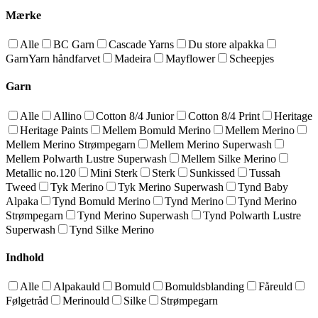
Mærke
Alle
BC Garn
Cascade Yarns
Du store alpakka
GarnYarn håndfarvet
Madeira
Mayflower
Scheepjes
Garn
Alle
Allino
Cotton 8/4 Junior
Cotton 8/4 Print
Heritage
Heritage Paints
Mellem Bomuld Merino
Mellem Merino
Mellem Merino Strømpegarn
Mellem Merino Superwash
Mellem Polwarth Lustre Superwash
Mellem Silke Merino
Metallic no.120
Mini Sterk
Sterk
Sunkissed
Tussah
Tweed
Tyk Merino
Tyk Merino Superwash
Tynd Baby
Alpaka
Tynd Bomuld Merino
Tynd Merino
Tynd Merino
Strømpegarn
Tynd Merino Superwash
Tynd Polwarth Lustre
Superwash
Tynd Silke Merino
Indhold
Alle
Alpakauld
Bomuld
Bomuldsblanding
Fåreuld
Følgetråd
Merinould
Silke
Strømpegarn