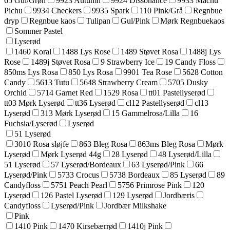
65 Gul/Grøn
9923 Autumn
9924 Dissonance
9933 Machu
Pichu
9934 Checkers
9935 Spark
110 Pink/Grå
Regnbue
dryp
Regnbue kaos
Tulipan
Gul/Pink
Mørk Regnbuekaos
Sommer Pastel
Lyserød
1460 Koral
1488 Lys Rose
1489 Støvet Rosa
1488j Lys
Rose
1489j Støvet Rosa
9 Strawberry Ice
19 Candy Floss
850ms Lys Rosa
850 Lys Rosa
9901 Tea Rose
5628 Cotton
Candy
5613 Tutu
5648 Strawberry Cream
5705 Dusky
Orchid
5714 Garnet Red
1529 Rosa
tt01 Pastellyserød
tt03 Mørk Lyserød
tt36 Lyserød
cl12 Pastellyserød
cl13
Lyserød
313 Mørk Lyserød
15 Gammelrosa/Lilla
16
Fuchsia/Lyserød
Lyserød
51 Lyserød
3010 Rosa sløjfe
863 Bleg Rosa
863ms Bleg Rosa
Mørk
Lyserød
Mørk Lyserød 44g
28 Lyserød
48 Lyserød/Lilla
51 Lyserød
57 Lyserød/Bordeaux
63 Lyserød/Pink
66
Lyserød/Pink
5733 Crocus
5738 Bordeaux
85 Lyserød
89
Candyfloss
5751 Peach Pearl
5756 Primrose Pink
120
Lyserød
126 Pastel Lyserød
129 Lyserød
Jordbæris
Candyfloss
Lyserød/Pink
Jordbær Milkshake
Pink
1410 Pink
1470 Kirsebærrød
1410j Pink