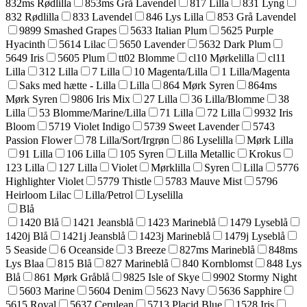
832ms Rødlilla
853ms Grå Lavendel
817 Lilla
831 Lyng
832 Rødlilla
833 Lavendel
846 Lys Lilla
853 Grå Lavendel
9899 Smashed Grapes
5633 Italian Plum
5625 Purple
Hyacinth
5614 Lilac
5650 Lavender
5632 Dark Plum
5649 Iris
5605 Plum
tt02 Blomme
cl10 Mørkelilla
cl11
Lilla
312 Lilla
7 Lilla
10 Magenta/Lilla
1 Lilla/Magenta
Saks med hætte - Lilla
Lilla
864 Mørk Syren
864ms
Mørk Syren
9806 Iris Mix
27 Lilla
36 Lilla/Blomme
38
Lilla
53 Blomme/Marine/Lilla
71 Lilla
72 Lilla
9932 Iris
Bloom
5719 Violet Indigo
5739 Sweet Lavender
5743
Passion Flower
78 Lilla/Sort/Irgrøn
86 Lyselilla
Mørk Lilla
91 Lilla
106 Lilla
105 Syren
Lilla Metallic
Krokus
123 Lilla
127 Lilla
Violet
Mørklilla
Syren
Lilla
5776
Highlighter Violet
5779 Thistle
5783 Mauve Mist
5796
Heirloom Lilac
Lilla/Petrol
Lyselilla
Blå
1420 Blå
1421 Jeansblå
1423 Marineblå
1479 Lyseblå
1420j Blå
1421j Jeansblå
1423j Marineblå
1479j Lyseblå
5 Seaside
6 Oceanside
3 Breeze
827ms Marineblå
848ms
Lys Blaa
815 Blå
827 Marineblå
840 Kornblomst
848 Lys
Blå
861 Mørk Gråblå
9825 Isle of Skye
9902 Stormy Night
5603 Marine
5604 Denim
5623 Navy
5636 Sapphire
5615 Royal
5637 Cerulean
5713 Placid Blue
1528 Iris