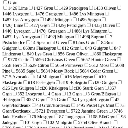
Grøn
1426 Lime
1427 Grøn
1429 Petrolgrøn
1433 Oliven
1446 Lysegrøn
1476 Græsgrøn
1486 Lys Mintgrøn
1487 Lys Armygrøn
1492 Mintgrøn
1496 Søgrøn
1426j Lime
1427j Grøn
1429j Petrolgrøn
1433j Oliven
1446j Lysegrøn
1476j Græsgrøn
1486j Lys Mintgrøn
1487j Lys Armygrøn
1492j Mintgrøn
1496j Søgrøn
7
Pistachio Ice
14 Spearmint Green
812ms Grøn
843ms
Gulgrøn
860ms Flaskegrøn
812 Grøn
843 Gulgrøn
847
Lindegrøn
849 Lys Grøn
856 Grøn Oliven
860 Flaskegrøn
9770 Celtic
5656 Christmas Green
5657 Hunter Green
5658 Herb
5629 Citron
5659 Primavera
5612 Moss
5608
Pine
5635 Sage
5634 Mossy Rock
5684 Cedar Green
5715 Avocado
tt14 Mintgrøn
tt16 Mørkegrøn
tt10
Flaskegrøn
tt18 Pastelgrøn
cl19 Æblegrøn
cl20 Gulgrøn
cl25 Lys Gulgrøn
cl26 Khakigrøn
cl36 Stærk Grøn
357
Grøn
352 Lysegrøn
4 Grøn
13 Grøn
3 Grøn/Blågrøn
Æblegrøn
3007 Grøn
25 Grøn
34 Lysegul/Havgrøn
42
Grøn/Bordeaux
43 Grøn/Bordeaux
1495 Pastel Lys Mint
73
Grøn/Bordeaux
5721 Evergreen
5722 Jasmine Green
5746
Jade Heather
76 Mosgrøn
87 Junglegrøn
108 Blå/Grøn
98
Jadegrøn
101 Grøn
102 Mintgrøn
5754 Olive Branch