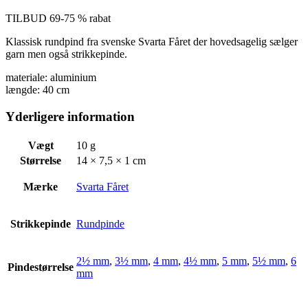
TILBUD 69-75 % rabat
Klassisk rundpind fra svenske Svarta Fåret der hovedsagelig sælger
garn men også strikkepinde.
materiale: aluminium
længde: 40 cm
Yderligere information
Vægt
10 g
Størrelse
14 × 7,5 × 1 cm
Mærke
Svarta Fåret
Strikkepinde
Rundpinde
2½ mm
,
3½ mm
,
4 mm
,
4½ mm
,
5 mm
,
5½ mm
,
6
Pindestørrelse
mm