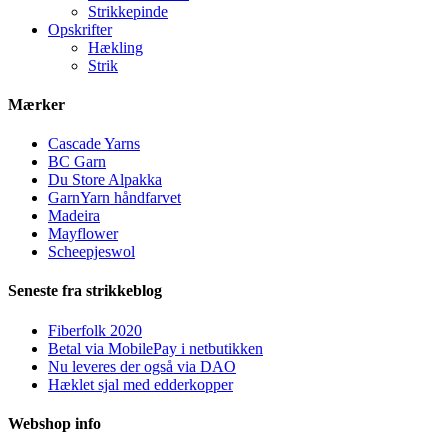
Strikkepinde
Opskrifter
Hækling
Strik
Mærker
Cascade Yarns
BC Garn
Du Store Alpakka
GarnYarn håndfarvet
Madeira
Mayflower
Scheepjeswol
Seneste fra strikkeblog
Fiberfolk 2020
Betal via MobilePay i netbutikken
Nu leveres der også via DAO
Hæklet sjal med edderkopper
Webshop info