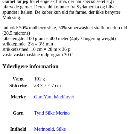
Garnet får jeg fra et engelsk firma, der har specialiseret sig i
ufarvede garner. Deres uld kommer fra Sydamerika og bliver
spundet i Italien. De køber kun uld fra farme, der ikke benytter
Mulesing.
indhold: 50% mulberry silke, 50% superwash ekstrafin merino uld
(20,5 microns)
løbelængde: 100 gram = 400 meter (4ply / fingering weight)
strikkepinde: 2½ – 3½ mm
strikkefasthed: 10 cm = 28 m x 36 p
vask: vaskemaskine uldprogram 30 C
Yderligere information
Vægt
101 g
Størrelse
28 × 7 × 7 cm
Mærke
GarnYarn håndfarvet
Garn
Tynd Silke Merino
Indhold
Merinould
,
Silke