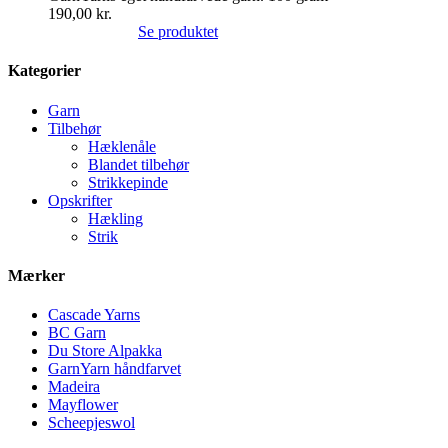
190,00
kr.
Se produktet
Kategorier
Garn
Tilbehør
Hæklenåle
Blandet tilbehør
Strikkepinde
Opskrifter
Hækling
Strik
Mærker
Cascade Yarns
BC Garn
Du Store Alpakka
GarnYarn håndfarvet
Madeira
Mayflower
Scheepjeswol