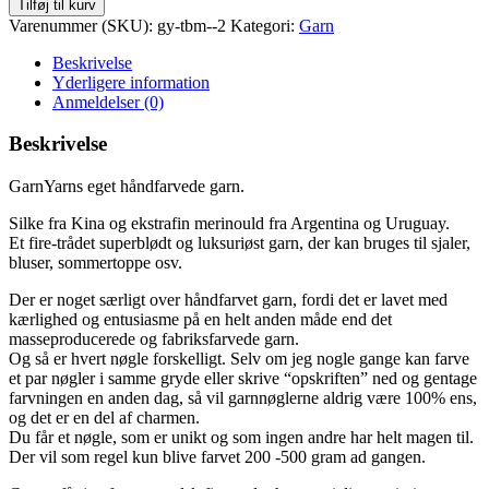
Tilføj til kurv
Varenummer (SKU):
gy-tbm--2
Kategori:
Garn
Beskrivelse
Yderligere information
Anmeldelser (0)
Beskrivelse
GarnYarns eget håndfarvede garn.
Silke fra Kina og ekstrafin merinould fra Argentina og Uruguay.
Et fire-trådet superblødt og luksuriøst garn, der kan bruges til sjaler,
bluser, sommertoppe osv.
Der er noget særligt over håndfarvet garn, fordi det er lavet med
kærlighed og entusiasme på en helt anden måde end det
masseproducerede og fabriksfarvede garn.
Og så er hvert nøgle forskelligt. Selv om jeg nogle gange kan farve
et par nøgler i samme gryde eller skrive “opskriften” ned og gentage
farvningen en anden dag, så vil garnnøglerne aldrig være 100% ens,
og det er en del af charmen.
Du får et nøgle, som er unikt og som ingen andre har helt magen til.
Der vil som regel kun blive farvet 200 -500 gram ad gangen.