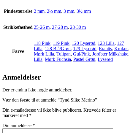
Pindestørrelse
2 mm
,
2½ mm
,
3 mm
,
3½ mm
Strikkefasthed
25-26 m
,
27-28 m
,
28-30 m
118 Pink
,
119 Pink
,
120 Lyserød
,
123 Lilla
,
127
Lilla
,
128 Blå/Grøn
,
129 Lyserød
,
Erantis
,
Krokus
,
Farve
Mørk Lilla
,
Tulipan
,
Gul/Pink
,
Jordbær Milkshake
,
Lilla
,
Mørk Fuchsia
,
Pastel Grøn
,
Lyserød
Anmeldelser
Der er endnu ikke nogle anmeldelser.
Vær den første til at anmelde “Tynd Silke Merino”
Din e-mailadresse vil ikke blive publiceret.
Krævede felter er
markeret med
*
Din anmeldelse
*