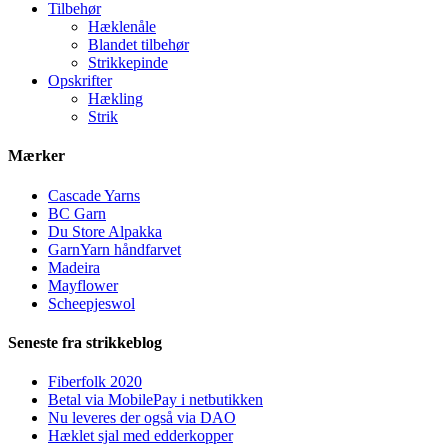
Tilbehør
Hæklenåle
Blandet tilbehør
Strikkepinde
Opskrifter
Hækling
Strik
Mærker
Cascade Yarns
BC Garn
Du Store Alpakka
GarnYarn håndfarvet
Madeira
Mayflower
Scheepjeswol
Seneste fra strikkeblog
Fiberfolk 2020
Betal via MobilePay i netbutikken
Nu leveres der også via DAO
Hæklet sjal med edderkopper