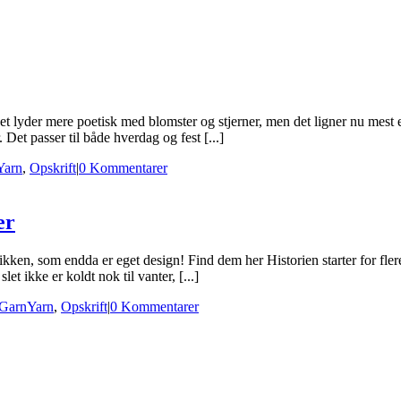
et lyder mere poetisk med blomster og stjerner, men det ligner nu mest
. Det passer til både hverdag og fest [...]
Yarn
,
Opskrift
|
0 Kommentarer
er
tikken, som endda er eget design! Find dem her Historien starter for fle
et ikke er koldt nok til vanter, [...]
GarnYarn
,
Opskrift
|
0 Kommentarer