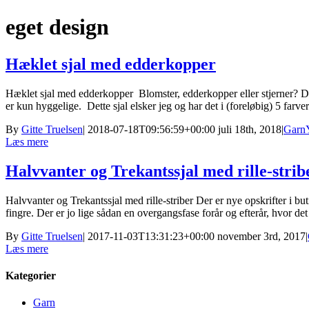
eget design
Hæklet sjal med edderkopper
Hæklet sjal med edderkopper Blomster, edderkopper eller stjerner? D
er kun hyggelige. Dette sjal elsker jeg og har det i (foreløbig) 5 farver
By
Gitte Truelsen
|
2018-07-18T09:56:59+00:00
juli 18th, 2018
|
Garn
Læs mere
Halvvanter og Trekantssjal med rille-strib
Halvvanter og Trekantssjal med rille-striber Der er nye opskrifter i bu
fingre. Der er jo lige sådan en overgangsfase forår og efterår, hvor det sl
By
Gitte Truelsen
|
2017-11-03T13:31:23+00:00
november 3rd, 2017
|
Læs mere
Kategorier
Garn