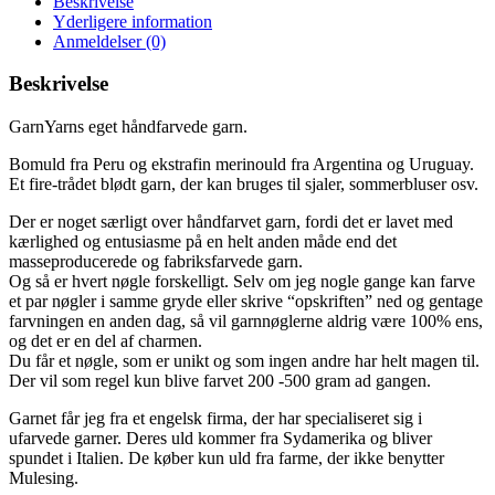
Beskrivelse
Yderligere information
Anmeldelser (0)
Beskrivelse
GarnYarns eget håndfarvede garn.
Bomuld fra Peru og ekstrafin merinould fra Argentina og Uruguay.
Et fire-trådet blødt garn, der kan bruges til sjaler, sommerbluser osv.
Der er noget særligt over håndfarvet garn, fordi det er lavet med
kærlighed og entusiasme på en helt anden måde end det
masseproducerede og fabriksfarvede garn.
Og så er hvert nøgle forskelligt. Selv om jeg nogle gange kan farve
et par nøgler i samme gryde eller skrive “opskriften” ned og gentage
farvningen en anden dag, så vil garnnøglerne aldrig være 100% ens,
og det er en del af charmen.
Du får et nøgle, som er unikt og som ingen andre har helt magen til.
Der vil som regel kun blive farvet 200 -500 gram ad gangen.
Garnet får jeg fra et engelsk firma, der har specialiseret sig i
ufarvede garner. Deres uld kommer fra Sydamerika og bliver
spundet i Italien. De køber kun uld fra farme, der ikke benytter
Mulesing.