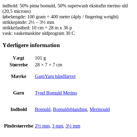
indhold: 50% pima bomuld, 50% superwash ekstrafin merino uld
(20,5 microns)
løbelængde: 100 gram = 400 meter (4ply / fingering weight)
strikkepinde: 2½ – 3½ mm
strikkefasthed: 10 cm = 28 m x 36 p
vask: vaskemaskine uldprogram 30 C
Yderligere information
Vægt
101 g
Størrelse
28 × 7 × 7 cm
Mærke
GarnYarn håndfarvet
Garn
Tynd Bomuld Merino
Indhold
Bomuld
,
Bomuldsblanding
,
Merinould
Pindestørrelse
2½ mm
,
3 mm
,
3½ mm