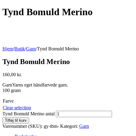
Tynd Bomuld Merino
Hjem
/
Butik
/
Garn
/
Tynd Bomuld Merino
Tynd Bomuld Merino
160,00
kr.
GarnYarns eget håndfarvede garn.
100 gram
Farve
Clear selection
Tynd Bomuld Merino antal
Tilføj til kurv
Varenummer (SKU):
gy-tbm-
Kategori:
Garn