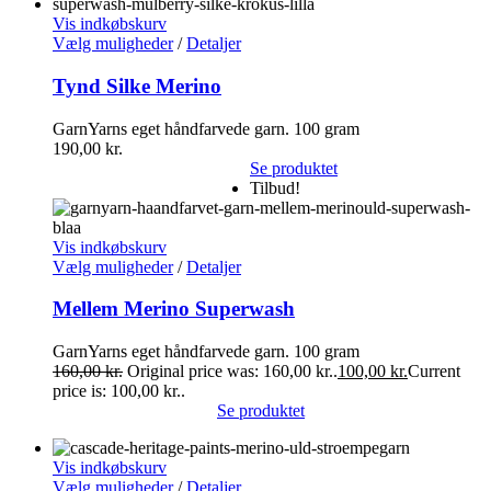
Vis indkøbskurv
Vælg muligheder
/
Detaljer
Tynd Silke Merino
GarnYarns eget håndfarvede garn. 100 gram
190,00
kr.
Se produktet
Tilbud!
Vis indkøbskurv
Vælg muligheder
/
Detaljer
Mellem Merino Superwash
GarnYarns eget håndfarvede garn. 100 gram
160,00
kr.
Original price was: 160,00 kr..
100,00
kr.
Current
price is: 100,00 kr..
Se produktet
Vis indkøbskurv
Vælg muligheder
/
Detaljer