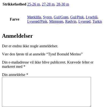
Strikkefasthed
25-26 m
,
27-28 m
,
28-30 m
Mørklilla
,
Syren
,
Gul/Grøn
,
Gul/Pink
,
Lyseblå
,
Farve
Lyserød/Pink
,
Mintgrøn
,
Rødvin
,
Lyserød
,
Turkis
Anmeldelser
Der er endnu ikke nogle anmeldelser.
Vær den første til at anmelde “Tynd Bomuld Merino”
Din e-mailadresse vil ikke blive publiceret.
Krævede felter er
markeret med
*
Din anmeldelse
*