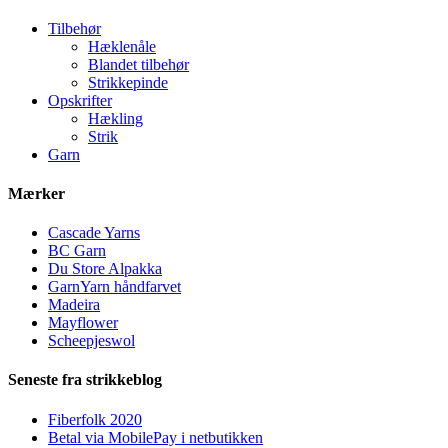
Tilbehør
Hæklenåle
Blandet tilbehør
Strikkepinde
Opskrifter
Hækling
Strik
Garn
Mærker
Cascade Yarns
BC Garn
Du Store Alpakka
GarnYarn håndfarvet
Madeira
Mayflower
Scheepjeswol
Seneste fra strikkeblog
Fiberfolk 2020
Betal via MobilePay i netbutikken